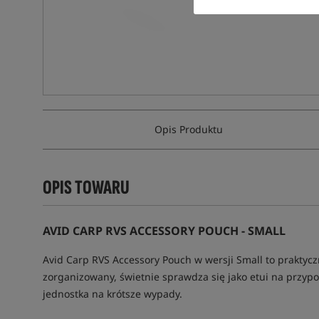
Opis Produktu
OPIS TOWARU
AVID CARP RVS ACCESSORY POUCH - SMALL
Avid Carp RVS Accessory Pouch w wersji Small to prakt
zorganizowany, świetnie sprawdza się jako etui na przypon
jednostka na krótsze wypady.