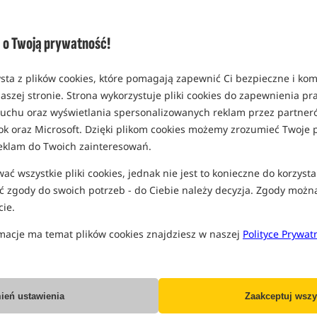
(część opcji mogła zostać ukryta prze
Opcja
Cena PLN
o Twoją prywatność!
Standard
MPN: A0430108
sta z plików cookies, które pomagają zapewnić Ci bezpieczne i ko
Koniec pro
EAN: 5056317764178
aszej stronie. Strona wykorzystuje pliki cookies do zapewnienia p
0,58
 ruchu oraz wyświetlania spersonalizowanych reklam przez partneró
ok oraz Microsoft. Dzięki plikom cookies możemy zrozumieć Twoje p
BRAK USTALONEJ DATY W
eklam do Twoich zainteresowań.
Wszystkie podane ceny zawierają pod
ć wszystkie pliki cookies, jednak nie jest to konieczne do korzysta
 zgody do swoich potrzeb - do Ciebie należy decyzja. Zgody możn
ie.
macje ma temat plików cookies znajdziesz w naszej
Polityce Prywat
Producent:
AVID CARP
Dostawa już od:
7.99 PLN
ień ustawienia
Zaakceptuj wszy