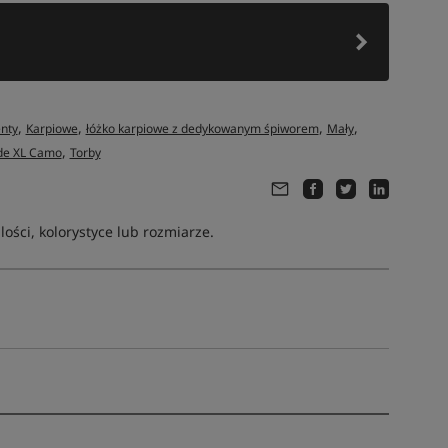
,
,
,
,
nty
Karpiowe
łóżko karpiowe z dedykowanym śpiworem
Mały
,
ide XL Camo
Torby
ści, kolorystyce lub rozmiarze.
Tym produktem interesuje się:
5 osób