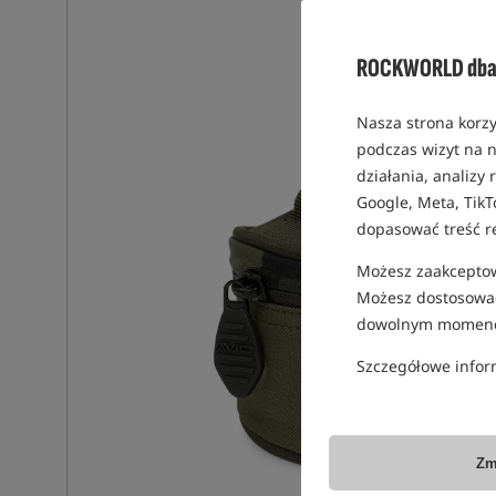
ROCKWORLD dba 
Nasza strona korzy
podczas wizyt na n
działania, analizy
Google, Meta, TikT
dopasować treść r
Możesz zaakceptowa
Możesz dostosować
dowolnym momenc
Szczegółowe infor
Zm