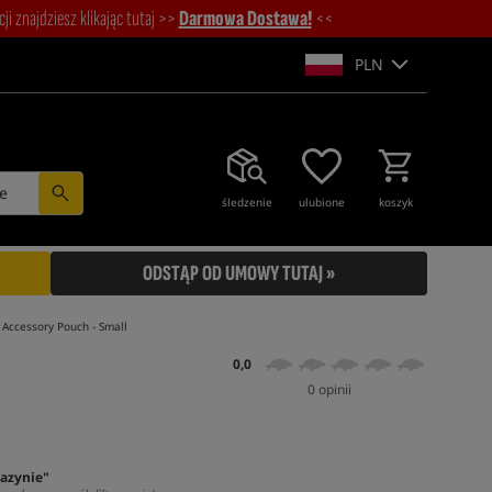
i znajdziesz klikając tutaj >>
Darmowa Dostawa!
<<
PLN
e
śledzenie
ulubione
koszyk
ODSTĄP OD UMOWY TUTAJ »
 Accessory Pouch - Small
0,0
0 opinii
azynie"