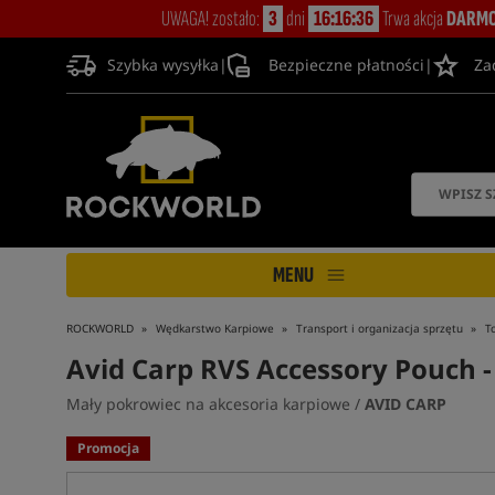
UWAGA! zostało:
3
dni
16:16:35
Trwa akcja
DARMO
Szybka wysyłka
|
Bezpieczne płatności
|
Za
MENU
ROCKWORLD
Wędkarstwo Karpiowe
Transport i organizacja sprzętu
T
Avid Carp RVS Accessory Pouch -
Mały pokrowiec na akcesoria karpiowe /
AVID CARP
Promocja