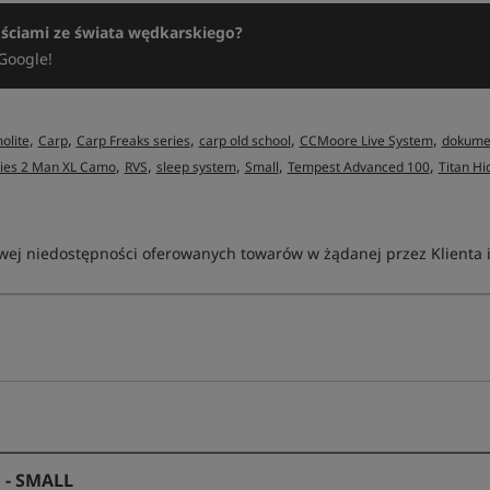
ościami ze świata wędkarskiego?
Google!
,
,
,
,
,
olite
Carp
Carp Freaks series
carp old school
CCMoore Live System
dokume
,
,
,
,
,
ries 2 Man XL Camo
RVS
sleep system
Small
Tempest Advanced 100
Titan H
ej niedostępności oferowanych towarów w żądanej przez Klienta ilo
 - SMALL