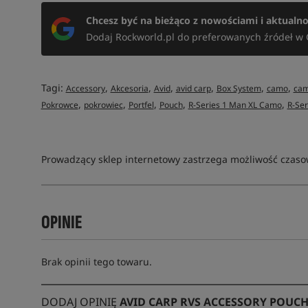
Chcesz być na bieżąco z nowościami i aktualn
Dodaj Rockworld.pl do preferowanych źródeł w 
Tagi:
,
,
,
,
,
,
Accessory
Akcesoria
Avid
avid carp
Box System
camo
cam
,
,
,
,
,
Pokrowce
pokrowiec
Portfel
Pouch
R-Series 1 Man XL Camo
R-Se
Prowadzący sklep internetowy zastrzega możliwość czasow
OPINIE
Brak opinii tego towaru.
DODAJ OPINIĘ
AVID CARP RVS ACCESSORY POUCH