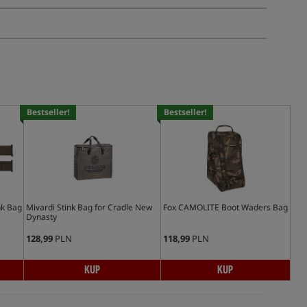
Bestseller!
Bestseller!
nk Bag
Mivardi Stink Bag for Cradle New
Fox CAMOLITE Boot Waders Bag
Dynasty
128,99
PLN
118,99
PLN
KUP
KUP