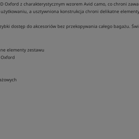
0D Oxford z charakterystycznym wzorem Avid camo, co chroni zawar
żytkowaniu, a usztywniona konstrukcja chroni delikatne element
 szybki dostęp do akcesoriów bez przekopywania całego bagażu. Świe
obne elementy zestawu
 Oxford
gażowych