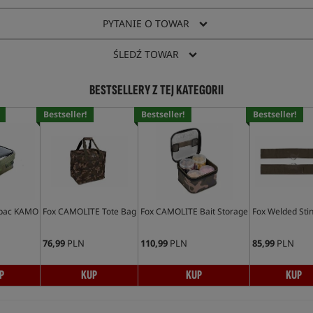
PYTANIE O TOWAR
ŚLEDŹ TOWAR
BESTSELLERY Z TEJ KATEGORII
Bestseller!
Bestseller!
Bestseller!
pac KAMO
Fox CAMOLITE Tote Bag
Fox CAMOLITE Bait Storage
Fox Welded Sti
76,99
PLN
110,99
PLN
85,99
PLN
P
KUP
KUP
KUP