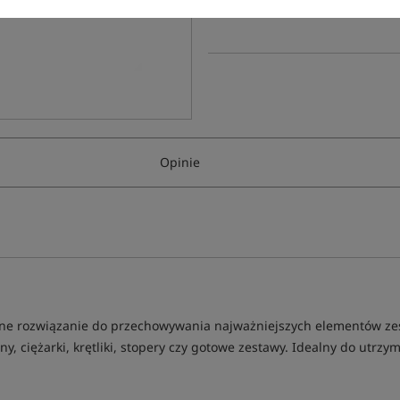
Poleć ten produkt znajomym:
Opinie
yczne rozwiązanie do przechowywania najważniejszych elementów z
y, ciężarki, krętliki, stopery czy gotowe zestawy. Idealny do utrz