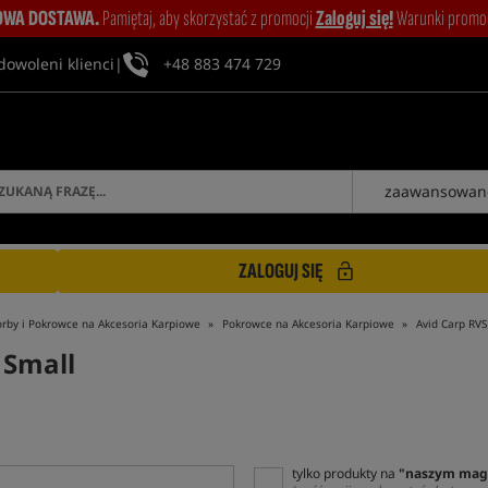
WA DOSTAWA.
Pamiętaj, aby skorzystać z promocji
Zaloguj się!
Warunki promocj
dowoleni klienci
|
+48 883 474 729
zaawansowan
ZALOGUJ SIĘ
orby i Pokrowce na Akcesoria Karpiowe
Pokrowce na Akcesoria Karpiowe
Avid Carp RVS
 Small
tylko produkty na
"naszym mag