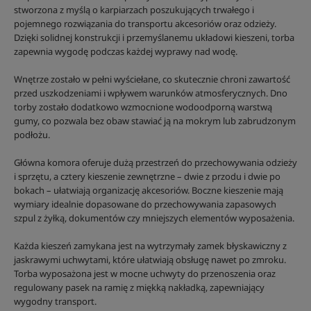
stworzona z myślą o karpiarzach poszukujących trwałego i
pojemnego rozwiązania do transportu akcesoriów oraz odzieży.
Dzięki solidnej konstrukcji i przemyślanemu układowi kieszeni, torba
zapewnia wygodę podczas każdej wyprawy nad wodę.
Wnętrze zostało w pełni wyściełane, co skutecznie chroni zawartość
przed uszkodzeniami i wpływem warunków atmosferycznych. Dno
torby zostało dodatkowo wzmocnione wodoodporną warstwą
gumy, co pozwala bez obaw stawiać ją na mokrym lub zabrudzonym
podłożu.
Główna komora oferuje dużą przestrzeń do przechowywania odzieży
i sprzętu, a cztery kieszenie zewnętrzne – dwie z przodu i dwie po
bokach – ułatwiają organizację akcesoriów. Boczne kieszenie mają
wymiary idealnie dopasowane do przechowywania zapasowych
szpul z żyłką, dokumentów czy mniejszych elementów wyposażenia.
Każda kieszeń zamykana jest na wytrzymały zamek błyskawiczny z
jaskrawymi uchwytami, które ułatwiają obsługę nawet po zmroku.
Torba wyposażona jest w mocne uchwyty do przenoszenia oraz
regulowany pasek na ramię z miękką nakładką, zapewniający
wygodny transport.