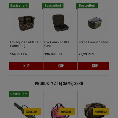
Bestseller!
Bestseller!
Bestseller!
Bes
Fox Aquos CAMOLITE
Fox Camolite RX+
Korda Compac KAMO
Fox
Camo Bag
Case
Sto
164,99
PLN
196,99
PLN
72,99
PLN
110
KUP
KUP
KUP
PRODUKTY Z TEJ SAMEJ SERII
Bestseller!
KONKURS+
KONKURS+
KONKURS+