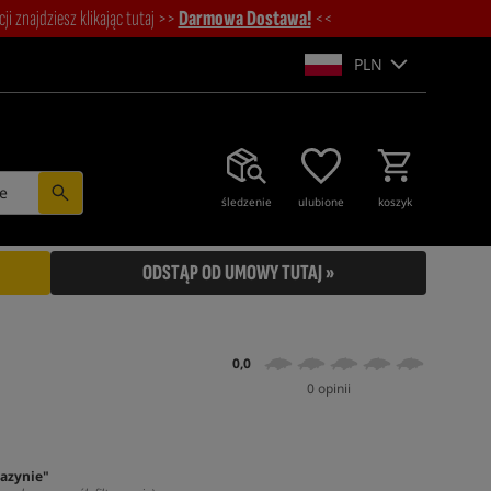
i znajdziesz klikając tutaj >>
Darmowa Dostawa!
<<
PLN
e
śledzenie
ulubione
koszyk
ODSTĄP OD UMOWY TUTAJ »
0,0
0 opinii
azynie"