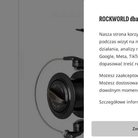
ROCKWORLD dba 
Nasza strona korzy
podczas wizyt na n
działania, analizy
Google, Meta, TikT
dopasować treść r
Możesz zaakceptowa
Możesz dostosować
dowolnym momenc
Szczegółowe infor
Zm