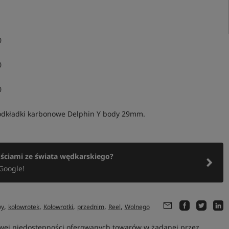
0
0
0
podkładki karbonowe Delphin Y body 29mm.
ościami ze świata wędkarskiego?
Google!
,
,
,
,
,
wy
kołowrotek
Kołowrotki
przednim
Reel
Wolnego
owej niedostępności oferowanych towarów w żądanej przez