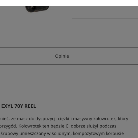
Poleć ten produkt znajomym:
Opinie
XYL 70Y REEL
ieć, że masz do dyspozycji ciężki i masywny kołowrotek, który
przygód. Kołowrotek ten będzie Ci dobrze służył podczas
 śrubowy umieszczony w solidnym, kompozytowym korpusie