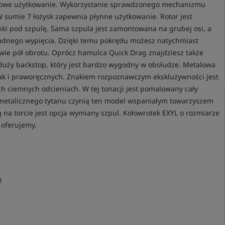
mowe użytkowanie. Wykorzystanie sprawdzonego mechanizmu
W sumie 7 łożysk zapewnia płynne użytkowanie. Rotor jest
nki pod szpulę. Sama szpula jest zamontowana na grubej osi, a
żadnego wypięcia. Dzięki temu pokrętłu możesz natychmiast
dwie pół obrotu. Oprócz hamulca Quick Drag znajdziesz także
 duży backstop, który jest bardzo wygodny w obsłudze. Metalowa
ak i praworęcznych. Znakiem rozpoznawczym ekskluzywności jest
 ciemnych odcieniach. W tej tonacji jest pomalowany cały
 metalicznego tytanu czynią ten model wspaniałym towarzyszem
ą na torcie jest opcja wymiany szpul. Kołowrotek EXYL o rozmiarze
 oferujemy.
0