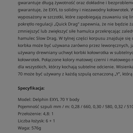
gwarantuje długą żywotność oraz dokładne i bezproble
gwarantuje, że EXYL to solidny i niezawodny kołowrotek. 
wyposażony w szczotki, które zapobiegają zsuwaniu się li
pokrętło regulacji „Quick Drag” zapewnia, że nie będzie 
zmniejszyć lub zwiększyć siłe hamulca przekręcając zale
hamulec Slow Drag. W tylnej części korpusu znajduje się
korbka może być używana zarówno przez leworęcznych, j
używany drewniany uchwyt korbki kołowrotka w subtelnych
kołowrotek. Połączone kolory matowej czerni i matowego
dla wszystkich, którzy kochają subtelne odcienie. Wisienk
70 może być używany z każdą szpulą oznaczoną „Y”, którą
Specyfikacja:
Model: Delphin EXYL 70 Y body
Pojemność szpuli mm / m: 0,28 / 660, 0,30 / 580, 0,32 / 51
Przełożenie: 4,8: 1
Liczba łożysk: 6 + 1
Waga: 576g