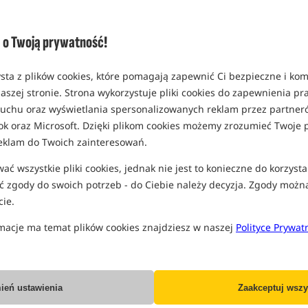
(część opcji mogła zostać ukryta prze
Opcja
o Twoją prywatność!
Standard
MPN: 286035065
sta z plików cookies, które pomagają zapewnić Ci bezpieczne i ko
EAN: 8586018461405
aszej stronie. Strona wykorzystuje pliki cookies do zapewnienia p
3,83
 ruchu oraz wyświetlania spersonalizowanych reklam przez partneró
ok oraz Microsoft. Dzięki plikom cookies możemy zrozumieć Twoje p
MOŻLIWA WYSYŁKA:
OD 2 
eklam do Twoich zainteresowań.
Wszystkie podane ceny zawierają pod
ć wszystkie pliki cookies, jednak nie jest to konieczne do korzysta
 zgody do swoich potrzeb - do Ciebie należy decyzja. Zgody możn
ie.
macje ma temat plików cookies znajdziesz w naszej
Polityce Prywat
Producent:
Delphin
Dostawa już od:
7.99 PLN
ień ustawienia
Zaakceptuj wszy