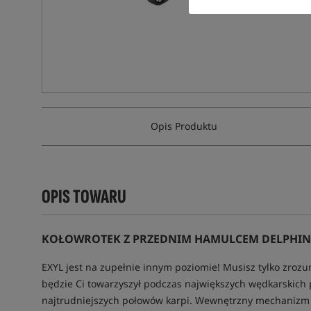
Opis Produktu
OPIS TOWARU
KOŁOWROTEK Z PRZEDNIM HAMULCEM DELPHIN E
EXYL jest na zupełnie innym poziomie! Musisz tylko zrozum
będzie Ci towarzyszył podczas największych wędkarskich 
najtrudniejszych połowów karpi. Wewnętrzny mechanizm