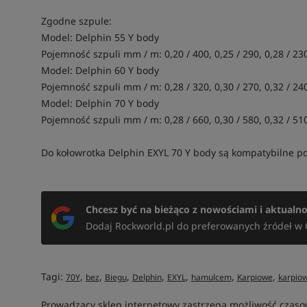
Zgodne szpule:
Model: Delphin 55 Y body
Pojemność szpuli mm / m: 0,20 / 400, 0,25 / 290, 0,28 / 23
Model: Delphin 60 Y body
Pojemność szpuli mm / m: 0,28 / 320, 0,30 / 270, 0,32 / 24
Model: Delphin 70 Y body
Pojemność szpuli mm / m: 0,28 / 660, 0,30 / 580, 0,32 / 51
Do kołowrotka Delphin EXYL 70 Y body są kompatybilne 
Chcesz być na bieżąco z nowościami i aktualn
Dodaj Rockworld.pl do preferowanych źródeł w 
Tagi:
,
,
,
,
,
,
,
70Y
bez
Biegu
Delphin
EXYL
hamulcem
Karpiowe
karpio
Prowadzący sklep internetowy zastrzega możliwość czas