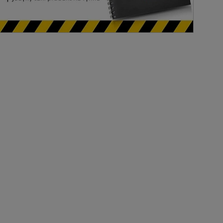
Tym produktem interesuje się:
5 osób