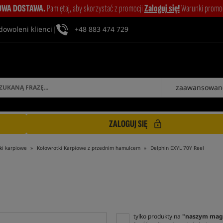
WA DOSTAWA.
Pamiętaj, aby skorzystać z promocji
Zaloguj się!
Warunki promocj
dowoleni klienci
|
+48 883 474 729
zaawansowan
ZALOGUJ SIĘ
ki karpiowe
Kołowrotki Karpiowe z przednim hamulcem
Delphin EXYL 70Y Reel
tylko produkty na
"naszym mag