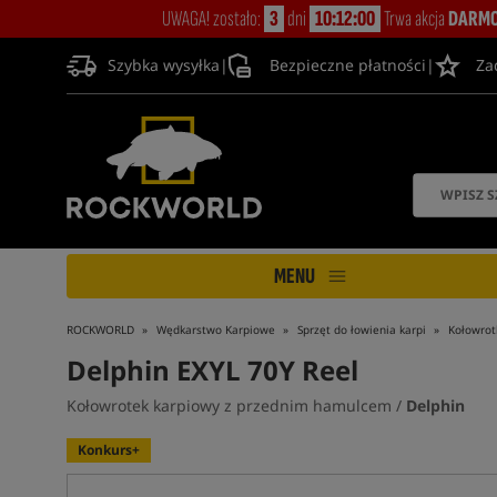
UWAGA! zostało:
3
dni
10:11:59
Trwa akcja
DARMO
Szybka wysyłka
|
Bezpieczne płatności
|
Za
MENU
ROCKWORLD
Wędkarstwo Karpiowe
Sprzęt do łowienia karpi
Kołowrot
Delphin EXYL 70Y Reel
Kołowrotek karpiowy z przednim hamulcem /
Delphin
Konkurs+