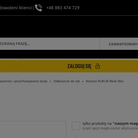
dowoleni klienci
|
+48 883 474 729
zaawansowan
ZALOGUJ SIĘ
ważenie i przechowywanie karpi
Odkażacze do ryb
Kryston KLIN-IK Medi Skin
tylko produkty na
"naszym mag
(część opcji mogła zostać ukryta prze