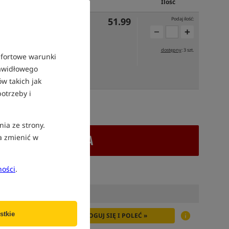
Cena PLN
Ilość
51.99
Podaj ilość:
dostępny
: 3 szt.
mfortowe warunki
rawidłowego
UTRO
w takich jak
otrzeby i
atek VAT
nia ze strony.
+ DODAJ DO KOSZYKA
a zmienić w
ności
.
stkie
ZALOGUJ SIĘ I POLEĆ »