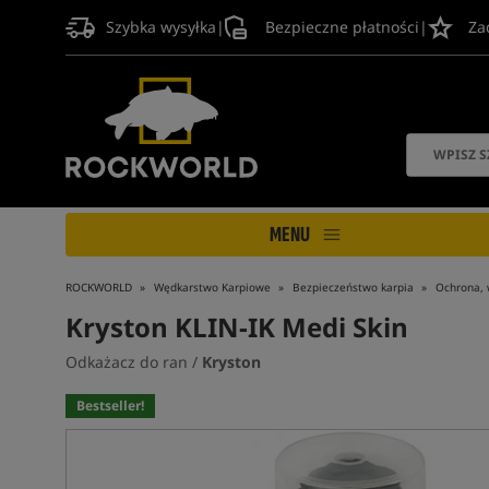
Szybka wysyłka
|
Bezpieczne płatności
|
Za
MENU
ROCKWORLD
Wędkarstwo Karpiowe
Bezpieczeństwo karpia
Ochrona, 
Kryston KLIN-IK Medi Skin
Odkażacz do ran /
Kryston
Bestseller!