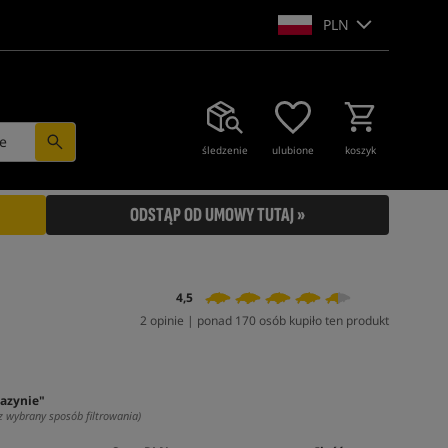
PLN
e
śledzenie
ulubione
koszyk
ODSTĄP OD UMOWY TUTAJ »
4,5
2 opinie | ponad 170 osób kupiło ten produkt
azynie"
z wybrany sposób filtrowania)