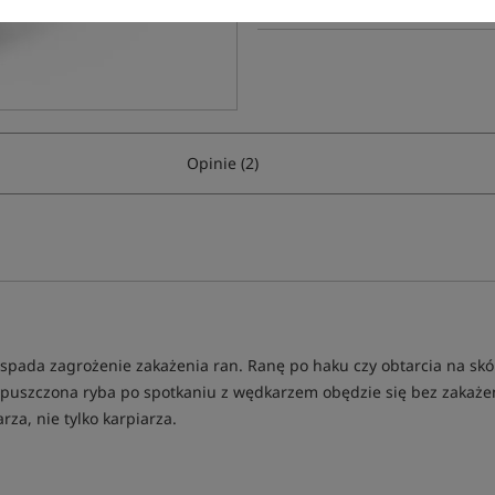
Opinie (2)
spada zagrożenie zakażenia ran. Ranę po haku czy obtarcia na skór
ypuszczona ryba po spotkaniu z wędkarzem obędzie się bez zakażeń
a, nie tylko karpiarza.