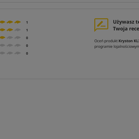
Używasz t
1
Twoja rec
1
0
Oceń produkt
Kryston KL
0
programie lojalnościowy
0