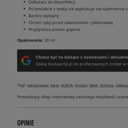
Odkażacz do dezynfekcji
Po kontakcie z wodą nie wypłukuje się nadmiernie z
Bardzo wydajny
Chroni ryby przed zakażeniami i pleśniawką
Przyśpiesza proces gojenia
Opakowanie:
30 ml
Chcesz być na bieżąco z nowościami i aktualn
Dodaj Rockworld.pl do preferowanych źródeł w 
Tagi:
,
,
,
,
,
,
hak karpiowy
Karpi
KLIN-IK
Kryston
Medi
Ochrona
Odkaża
Prowadzący sklep internetowy zastrzega możliwość czasow
OPINIE