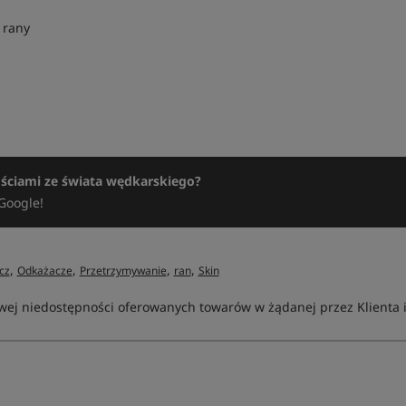
 rany
ościami ze świata wędkarskiego?
Google!
,
,
,
,
cz
Odkażacze
Przetrzymywanie
ran
Skin
ej niedostępności oferowanych towarów w żądanej przez Klienta ilo