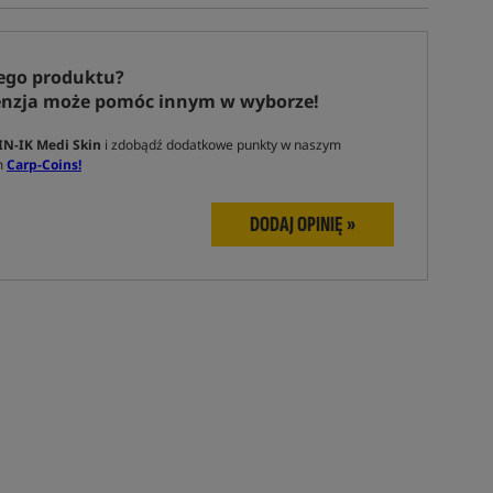
ego produktu?
enzja może pomóc innym w wyborze!
IN-IK Medi Skin
i zdobądź dodatkowe punkty w naszym
m
Carp-Coins!
DODAJ OPINIĘ »
Tym produktem interesuje się:
8 osób