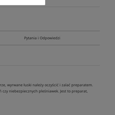
Pytania i Odpowiedzi
ze, wyrwane łuski należy oczyścić i zalać preparatem.
 czy niebezpiecznych pleśniawek. Jest to preparat,