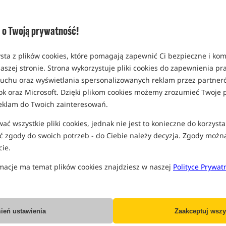
Opcja
opakowanie 30ml
o Twoją prywatność!
MPN: KR-KL1
EAN: 5060041390473
sta z plików cookies, które pomagają zapewnić Ci bezpieczne i ko
0,61
aszej stronie. Strona wykorzystuje pliki cookies do zapewnienia p
SPODZIEWANA WYSYŁKA
J
 ruchu oraz wyświetlania spersonalizowanych reklam przez partneró
ok oraz Microsoft. Dzięki plikom cookies możemy zrozumieć Twoje p
eklam do Twoich zainteresowań.
Wszystkie podane ceny zawierają pod
ć wszystkie pliki cookies, jednak nie jest to konieczne do korzysta
 zgody do swoich potrzeb - do Ciebie należy decyzja. Zgody możn
ie.
macje ma temat plików cookies znajdziesz w naszej
Polityce Prywat
Producent:
Kryston
Dostawa już od:
7.99 PLN
ień ustawienia
Zaakceptuj wszy
Poleć ten produkt znajomym: