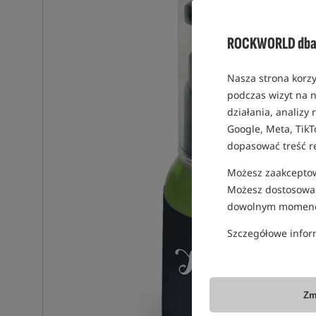
ROCKWORLD dba 
Nasza strona korzy
podczas wizyt na n
działania, analizy
Google, Meta, TikT
dopasować treść r
Możesz zaakceptowa
Możesz dostosować
dowolnym momenc
Szczegółowe infor
Zm