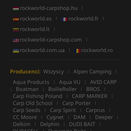
rockworld-carpshop.hu
|
rockworld.es
rockworld.fr
|
|
rockworld.lt
|
rockworld-carpshop.com
|
rockworld.com.ua
rockworld.ro
|
Producenci:
Wszyscy
Alpen Camping
|
|
Aqua Products
Aqua VU
AVID CARP
|
|
Boatman
BoilieRoller
BROS
|
|
|
|
Carp Fishing Poland
CARP MARKER
|
|
Carp Old School
Carp Porter
|
|
Carp Seeds
Carp Spirit
Carprus
|
|
|
CC Moore
Cygnet
DAM
Deeper
|
|
|
|
Delkim
Delphin
DUDI BAIT
|
|
|
|
|