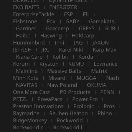
DURACELL
Dynamite Baits
EKO BAITS
ENERGIZER
|
|
EnterpriseTackle
ESP
FIL
|
|
|
Fishstone
Fox
GABY
Gamakatsu
|
|
|
Gardner
Gazcamp
GREYS
GURU
|
|
|
|
Haibo
Haswing
Holdcarp
|
|
|
|
Humminbird
Inni
JAG
JAXON
|
|
|
|
JETFISH
JRC
Karel Nikl
Karp Max
|
|
|
Kiana Carp
Kolibri
Korda
|
|
|
|
Korum
Kryston
KUMU
Lowrance
|
|
|
Mainline
Massive Baits
Matrix
|
|
|
|
Minn Kota
Mivardi
MUGGA
Nash
|
|
|
NAVITAS
NawiPoland
OKUMA
|
|
|
|
One More Cast
PB Products
PENN
|
|
|
PETZL
PowaPacs
Power Pro
|
|
|
Preston Innovations
Prologic
Pros
|
|
|
Raymarine
Reuben Heaton
Rhino
|
|
|
RidgeMonkey
Rockworld
|
|
Rockworld c
Rockworld ł
|
|