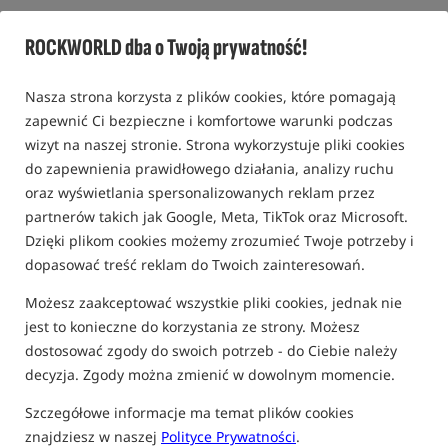
Siateczka do namaczania pelletu z miseczką EVA w
ROCKWORLD dba o Twoją prywatność!
komplecie /
Preston Innovations
0,0
Nasza strona korzysta z plików cookies, które pomagają
0 opinii
zapewnić Ci bezpieczne i komfortowe warunki podczas
wizyt na naszej stronie. Strona wykorzystuje pliki cookies
do zapewnienia prawidłowego działania, analizy ruchu
oraz wyświetlania spersonalizowanych reklam przez
partnerów takich jak Google, Meta, TikTok oraz Microsoft.
Dzięki plikom cookies możemy zrozumieć Twoje potrzeby i
dopasować treść reklam do Twoich zainteresowań.
Możesz zaakceptować wszystkie pliki cookies, jednak nie
jest to konieczne do korzystania ze strony. Możesz
dostosować zgody do swoich potrzeb - do Ciebie należy
decyzja. Zgody można zmienić w dowolnym momencie.
Szczegółowe informacje ma temat plików cookies
znajdziesz w naszej
Polityce Prywatności
.