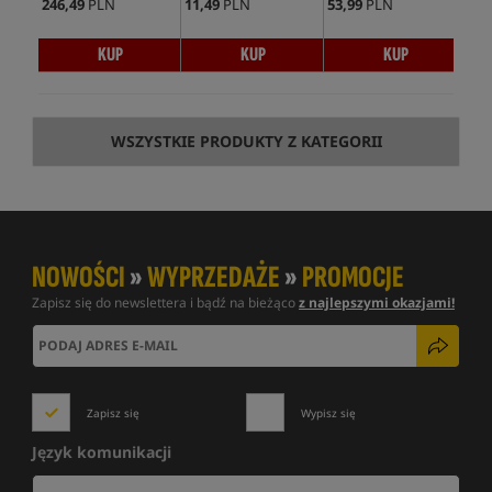
246,49
PLN
11,49
PLN
53,99
PLN
22,
KUP
KUP
KUP
WSZYSTKIE PRODUKTY Z KATEGORII
NOWOŚCI
»
WYPRZEDAŻE
»
PROMOCJE
Zapisz się do newslettera i bądź na bieżąco
z najlepszymi okazjami!
Zapisz się
Wypisz się
Język komunikacji