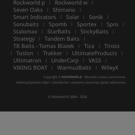
Rockworld p
Rockworld w
|
|
Seven Oaks
Shimano
|
|
Smart Indicators
Solar
Sonik
|
|
|
Sonubaits
Spomb
Sportex
Spro
|
|
|
|
Stalomax
StarBaits
StickyBaits
|
|
|
Strategy
Tandem Baits
|
|
TB Baits - Tomas Blazek
Tica
Tiross
|
|
Toslon
Trakker
UltimateProducts
|
|
|
|
Ultimatron
UnderCarp
VASS
|
|
|
VIKING BOAT
WarmuzBaits
WileyX
|
|
Copyright ©
ROCKWORLD
- Wszelkie prawa zastrzeżone.
Wykorzystywanie zdjęć i tekstów bez uzyskania pisemnej zgody zabronione.
© Rockworld 2004 - 2026