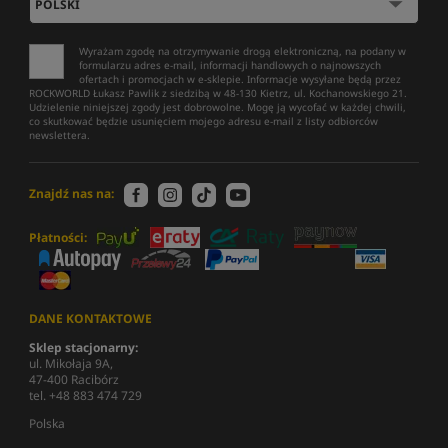
Wyrażam zgodę na otrzymywanie drogą elektroniczną, na podany w
formularzu adres e-mail, informacji handlowych o najnowszych
ofertach i promocjach w e-sklepie. Informacje wysyłane będą przez
ROCKWORLD Łukasz Pawlik z siedzibą w 48-130 Kietrz, ul. Kochanowskiego 21.
Udzielenie niniejszej zgody jest dobrowolne. Mogę ją wycofać w każdej chwili,
co skutkować będzie usunięciem mojego adresu e-mail z listy odbiorców
newslettera.
Znajdź nas na:
Płatności:
DANE KONTAKTOWE
Sklep stacjonarny:
ul. Mikołaja 9A,
47-400 Racibórz
tel. +48 883 474 729
Polska