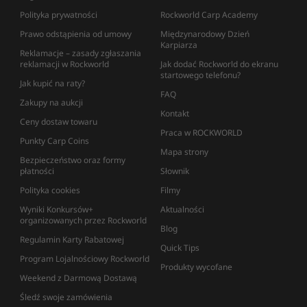
Polityka prywatności
Rockworld Carp Academy
Prawo odstąpienia od umowy
Międzynarodowy Dzień
Karpiarza
Reklamacje – zasady zgłaszania
reklamacji w Rockworld
Jak dodać Rockworld do ekranu
startowego telefonu?
Jak kupić na raty?
FAQ
Zakupy na aukcji
Kontakt
Ceny dostaw towaru
Praca w ROCKWORLD
Punkty Carp Coins
Mapa strony
Bezpieczeństwo oraz formy
płatności
Słownik
Polityka cookies
Filmy
Wyniki Konkursów+
Aktualności
organizowanych przez Rockworld
Blog
Regulamin Karty Rabatowej
Quick Tips
Program Lojalnościowy Rockworld
Produkty wycofane
Weekend z Darmową Dostawą
Śledź swoje zamówienia