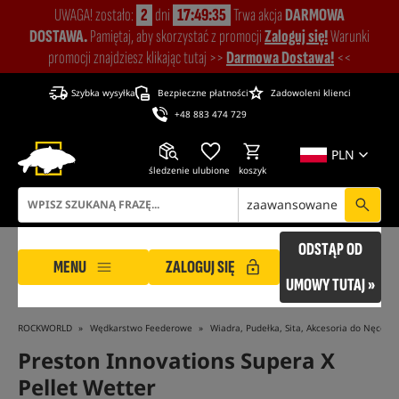
UWAGA! zostało:
2
dni
17:49:35
Trwa akcja
DARMOWA
DOSTAWA.
Pamiętaj, aby skorzystać z promocji
Zaloguj się!
Warunki
promocji znajdziesz klikając tutaj >>
Darmowa Dostawa!
<<
Szybka wysyłka
Bezpieczne płatności
Zadowoleni klienci
+48 883 474 729
PLN
śledzenie
ulubione
koszyk
zaawansowane
ODSTĄP OD
MENU
ZALOGUJ SIĘ
UMOWY TUTAJ »
ROCKWORLD
Wędkarstwo Feederowe
Wiadra, Pudełka, Sita, Akcesoria do Nęcenia
Preston Innovations Supera X
Pellet Wetter