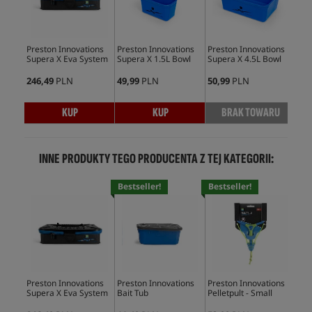
Preston Innovations
Preston Innovations
Preston Innovations
Mat
Supera X Eva System
Supera X 1.5L Bowl
Supera X 4.5L Bowl
246,49
PLN
49,99
PLN
50,99
PLN
35,
KUP
KUP
BRAK TOWARU
INNE PRODUKTY TEGO PRODUCENTA Z TEJ KATEGORII:
Bestseller!
Bestseller!
Bes
Preston Innovations
Preston Innovations
Preston Innovations
Pre
Supera X Eva System
Bait Tub
Pelletpult - Small
Pint