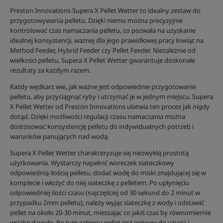
Preston Innovations Supera X Pellet Wetter to idealny zestaw do
przygotowywania pelletu. Dzięki niemu można precyzyjnie
kontrolować czas namaczania pelletu, co pozwala na uzyskanie
idealnej konsystencji, ważnej dla jego prawidłowej pracy łowiąc na
Method Feeder, Hybrid Feeder czy Pellet Feeder. Niezależnie od
wielkości pelletu, Supera X Pellet Wetter gwarantuje doskonałe
rezultaty za każdym razem.
Każdy wędkarz wie, jak ważne jest odpowiednie przygotowanie
pelletu, aby przyciągnąć ryby i utrzymać je w jednym miejscu. Supera
X Pellet Wetter od Preston Innovations ułatwia ten proces jak nigdy
dotąd. Dzięki możliwości regulacji czasu namaczania można
dostosować konsystencję pelletu do indywidualnych potrzeb i
warunków panujących nad wodą.
Supera X Pellet Wetter charakteryzuje się niezwykłą prostotą
użytkowania. Wystarczy napełnić woreczek siateczkowy
odpowiednią ilością pelletu, dodać wodę do miski znajdującej się w
komplecie i włożyć do niej siateczkę z pelletem. Po upłynięciu
odpowiedniej ilości czasu (najczęściej od 30 sekund do 2 minut w
przypadku 2mm pelletu), należy wyjąc siateczkę z wody i odstawić
pellet na około 20-30 minut, mieszając co jakiś czas by równomiernie
wsiąknął wodę. Po tym zabiegu pellet jest gotowy do użycia i