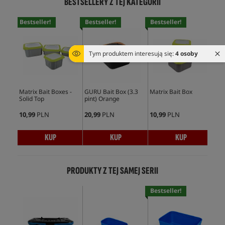
BESTSELLERY Z TEJ KATEGORII
Bestseller!
Bestseller!
Bestseller!
Bes
Tym produktem interesują się:
4 osoby
Matrix Bait Boxes -
GURU Bait Box (3.3
Matrix Bait Box
Pre
Solid Top
pint) Orange
Bai
10,99
PLN
20,99
PLN
10,99
PLN
11,
KUP
KUP
KUP
PRODUKTY Z TEJ SAMEJ SERII
Bestseller!