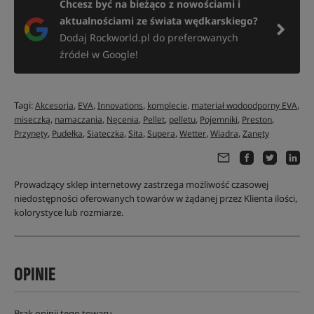
Chcesz być na bieżąco z nowościami i
aktualnościami ze świata wędkarskiego?
Dodaj Rockworld.pl do preferowanych
źródeł w Google!
Tagi:
,
,
,
,
,
Akcesoria
EVA
Innovations
komplecie
materiał wodoodporny EVA
,
,
,
,
,
,
,
miseczką
namaczania
Nęcenia
Pellet
pelletu
Pojemniki
Preston
,
,
,
,
,
,
,
Przynęty
Pudełka
Siateczka
Sita
Supera
Wetter
Wiadra
Zanęty
Prowadzący sklep internetowy zastrzega możliwość czasowej
niedostępności oferowanych towarów w żądanej przez Klienta ilości,
kolorystyce lub rozmiarze.
OPINIE
Brak opinii tego towaru.