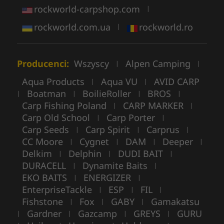
rockworld-carpshop.com
|
rockworld.com.ua
rockworld.ro
|
Producenci:
Wszyscy
Alpen Camping
|
|
Aqua Products
Aqua VU
AVID CARP
|
|
Boatman
BoilieRoller
BROS
|
|
|
|
Carp Fishing Poland
CARP MARKER
|
|
Carp Old School
Carp Porter
|
|
Carp Seeds
Carp Spirit
Carprus
|
|
|
CC Moore
Cygnet
DAM
Deeper
|
|
|
|
Delkim
Delphin
DUDI BAIT
|
|
|
DURACELL
Dynamite Baits
|
|
EKO BAITS
ENERGIZER
|
|
EnterpriseTackle
ESP
FIL
|
|
|
Fishstone
Fox
GABY
Gamakatsu
|
|
|
Gardner
Gazcamp
GREYS
GURU
|
|
|
|