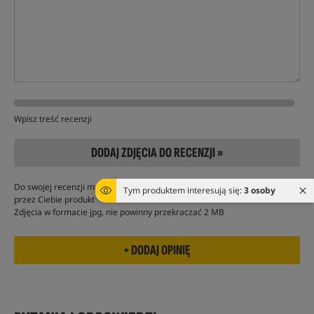
Wpisz treść recenzji
DODAJ ZDJĘCIA DO RECENZJI »
Do swojej recenzji możesz dodać do 5 zdjęć przedstawiających kupiony
Tym produktem interesują się:
3 osoby
przez Ciebie produkt
Zdjęcia w formacie jpg, nie powinny przekraczać 2 MB