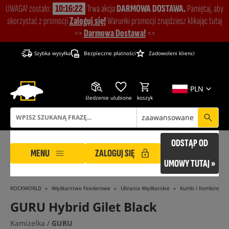
UWAGA! zostało:
10:16:21
Trwa akcja
DARMOWA DOSTAWA.
Pamiętaj, aby
skorzystać z promocji
Zaloguj się!
Warunki promocji znajdziesz klikając tutaj
>>
Darmowa Dostawa!
<<
Szybka wysyłka
Bezpieczne płatności
Zadowoleni klienci
PLN
śledzenie
ulubione
koszyk
zaawansowane
ODSTĄP OD
MENU
ZALOGUJ SIĘ
UMOWY TUTAJ »
ROCKWORLD
Wędkarstwo Feederowe
Ubrania Wędkarskie
Kurtki i Kombinezo
GURU Hybrid Gilet Black
Kamizelka /
GURU