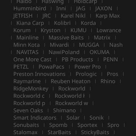
Haibo
Haswing
Holdcarp
|
|
|
|
Humminbird
Inni
JAG
JAXON
|
|
|
|
JETFISH
JRC
Karel Nikl
Karp Max
|
|
|
Kiana Carp
Kolibri
Korda
|
|
|
|
Korum
Kryston
KUMU
Lowrance
|
|
|
Mainline
Massive Baits
Matrix
|
|
|
|
Minn Kota
Mivardi
MUGGA
Nash
|
|
|
NAVITAS
NawiPoland
OKUMA
|
|
|
|
One More Cast
PB Products
PENN
|
|
|
PETZL
PowaPacs
Power Pro
|
|
|
Preston Innovations
Prologic
Pros
|
|
|
Raymarine
Reuben Heaton
Rhino
|
|
|
RidgeMonkey
Rockworld
|
|
Rockworld c
Rockworld ł
|
|
Rockworld p
Rockworld w
|
|
Seven Oaks
Shimano
|
|
Smart Indicators
Solar
Sonik
|
|
|
Sonubaits
Spomb
Sportex
Spro
|
|
|
|
Stalomax
StarBaits
StickyBaits
|
|
|