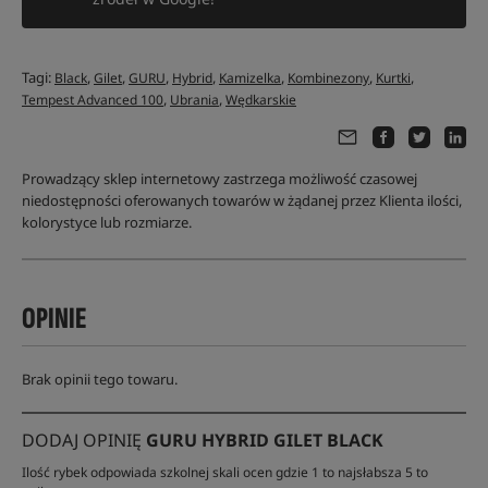
Tagi:
,
,
,
,
,
,
,
Black
Gilet
GURU
Hybrid
Kamizelka
Kombinezony
Kurtki
,
,
Tempest Advanced 100
Ubrania
Wędkarskie
Prowadzący sklep internetowy zastrzega możliwość czasowej
niedostępności oferowanych towarów w żądanej przez Klienta ilości,
kolorystyce lub rozmiarze.
OPINIE
Brak opinii tego towaru.
DODAJ OPINIĘ
GURU HYBRID GILET BLACK
Ilość rybek odpowiada szkolnej skali ocen gdzie 1 to najsłabsza 5 to