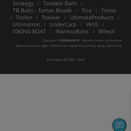
Strategy
Tandem Baits
|
|
TB Baits - Tomas Blazek
Tica
Tiross
|
|
Toslon
Trakker
UltimateProducts
|
|
|
|
Ultimatron
UnderCarp
VASS
|
|
|
VIKING BOAT
WarmuzBaits
WileyX
|
|
Copyright ©
ROCKWORLD
- Wszelkie prawa zastrzeżone.
Wykorzystywanie zdjęć i tekstów bez uzyskania pisemnej zgody zabronione.
© Rockworld 2004 - 2026