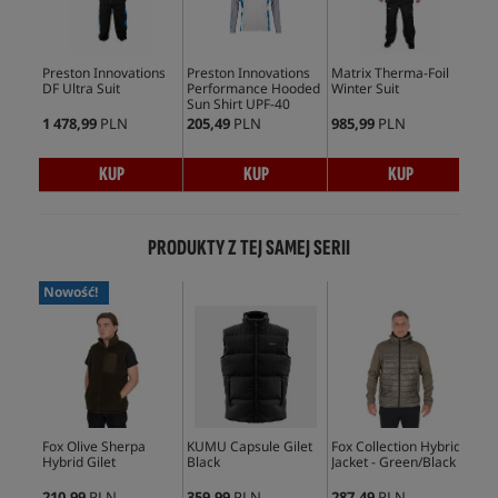
Preston Innovations
Preston Innovations
Matrix Therma-Foil
Pre
DF Ultra Suit
Performance Hooded
Winter Suit
DF 
Sun Shirt UPF-40
1 478,99
PLN
205,49
PLN
985,99
PLN
595
KUP
KUP
KUP
PRODUKTY Z TEJ SAMEJ SERII
Nowość!
Fox Olive Sherpa
KUMU Capsule Gilet
Fox Collection Hybrid
Fox
Hybrid Gilet
Black
Jacket - Green/Black
Jac
210,99
PLN
359,99
PLN
287,49
PLN
287