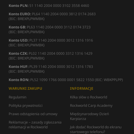
Konto PLN:
51 1140 2004 0000 3102 3558 4460
Konto EURO:
PL64 1140 2004 0000 3812 0174 2683
(BIC: BREXPLPWMBK)
Konto GB:
PL63 1140 2004 0000 3112 0174 3723
(BIC: BREXPLPWMBK)
Konto USD:
PL37 1140 2004 0000 3012 1316 1916
(BIC: BREXPLPWMBK)
Konto CZK:
PL02 1140 2004 0000 3312 1316 1429
(BIC: BREXPLPWMBK)
Konto HUF:
PL39 1140 2004 0000 3012 1316 1783
(BIC: BREXPLPWMBK)
Konto RON:
PL52 1090 1766 0000 0001 5822 1550 (BIC: WBKPPLPP)
WARUNKI ZAKUPU
INFORMACJE
Regulamin
Kilka słów o Rockworld
Polityka prywatności
Rockworld Carp Academy
Prawo odstąpienia od umowy
Międzynarodowy Dzień
Karpiarza
Reklamacje – zasady zgłaszania
reklamacji w Rockworld
Jak dodać Rockworld do ekranu
startowego telefonu?