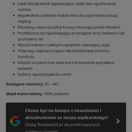
Lekki bezrękawnik zapewniający ciepło bez ograniczania
ruchów
Wypełnienie z włókien hollow fibre dla optymalnej izolacji
cieplnej
Pikowany, wiatroszczelny korpus chroniący przed chłodem
Przedłużony tył zapobiegający przeciągom przy siedzeniu lub
pochylaniu się
Wysoki kołnierz z pełnym zapięciem osłaniający szyję
Polarowy, odpinany kaptur dla dodatkowej ochrony i
komfortu
Kieszeń na piersi oraz dwie boczne kieszenie wyściełane
polarem
Solidne, wysokiej jakości zamki
Dostępne rozmiary:
XS – 4XL
Skład materiałowy:
100% poliester
Chcesz być na bieżąco z nowościami i
aktualnościami ze świata wędkarskiego?
Dodaj Rockworld.pl do preferowanych
źródeł w Google!