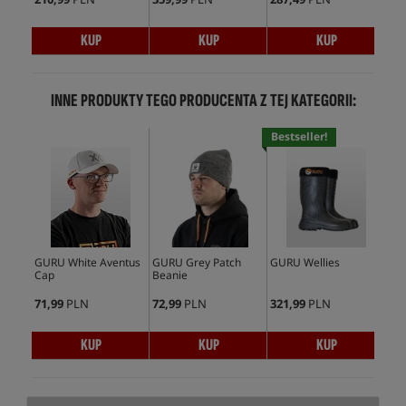
KUP
KUP
KUP
INNE PRODUKTY TEGO PRODUCENTA Z TEJ KATEGORII:
Bestseller!
GURU White Aventus
GURU Grey Patch
GURU Wellies
Gur
Cap
Beanie
Bla
71,99
PLN
72,99
PLN
321,99
PLN
296
KUP
KUP
KUP