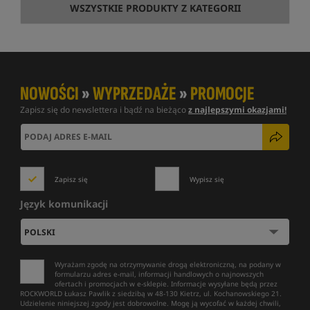
WSZYSTKIE PRODUKTY Z KATEGORII
NOWOŚCI
»
WYPRZEDAŻE
»
PROMOCJE
Zapisz się do newslettera i bądź na bieżąco
z najlepszymi okazjami!
Zapisz się
Wypisz się
Język komunikacji
Wyrażam zgodę na otrzymywanie drogą elektroniczną, na podany w
formularzu adres e-mail, informacji handlowych o najnowszych
ofertach i promocjach w e-sklepie. Informacje wysyłane będą przez
ROCKWORLD Łukasz Pawlik z siedzibą w 48-130 Kietrz, ul. Kochanowskiego 21.
Udzielenie niniejszej zgody jest dobrowolne. Mogę ją wycofać w każdej chwili,