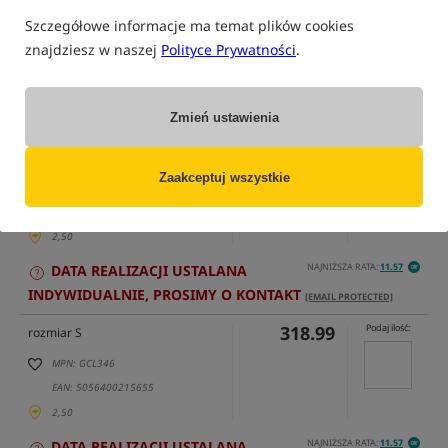
Szczegółowe informacje ma temat plików cookies
znajdziesz w naszej
Polityce Prywatności
.
tylko produkty na
"naszym magazynie"
(część opcji mogła zostać ukryta przez wybrany sposób filtrowania)
Zmień ustawienia
Opcja
Cena PLN
Ilość
318.99
Podaj ilość:
XS
Zaakceptuj wszystkie
MPN: GCL353
EAN: 5056400216652
2,50
NAJNIŻSZA RATA:
11.57
DATA REALIZACJI USTALANA
INDYWIDUALNIE, PROSIMY O KONTAKT
[EMAIL PROTECTED]
318.99
Podaj ilość:
rozmiar S
MPN: GCL346
EAN: 5056400215655
2,50
NAJNIŻSZA RATA:
11.57
DATA REALIZACJI USTALANA