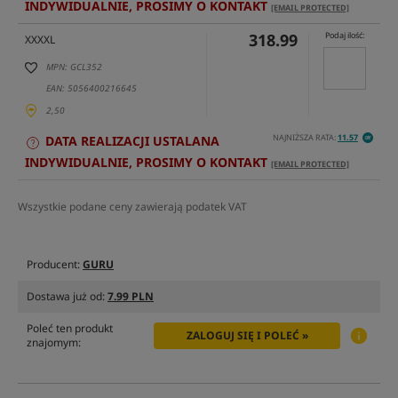
INDYWIDUALNIE, PROSIMY O KONTAKT
[EMAIL PROTECTED]
318.99
Podaj ilość:
XXXXL
MPN: GCL352
EAN: 5056400216645
2,50
NAJNIŻSZA RATA:
11.57
DATA REALIZACJI USTALANA
INDYWIDUALNIE, PROSIMY O KONTAKT
[EMAIL PROTECTED]
Wszystkie podane ceny zawierają podatek VAT
Producent:
GURU
Dostawa już od:
7.99 PLN
Poleć ten produkt
ZALOGUJ SIĘ I POLEĆ »
znajomym: