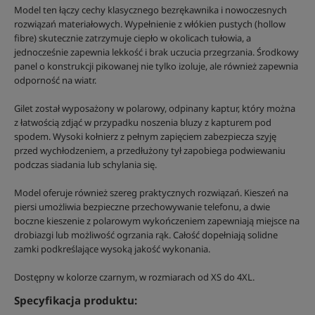
Model ten łączy cechy klasycznego bezrękawnika i nowoczesnych
rozwiązań materiałowych. Wypełnienie z włókien pustych (hollow
fibre) skutecznie zatrzymuje ciepło w okolicach tułowia, a
jednocześnie zapewnia lekkość i brak uczucia przegrzania. Środkowy
panel o konstrukcji pikowanej nie tylko izoluje, ale również zapewnia
odporność na wiatr.
Gilet został wyposażony w polarowy, odpinany kaptur, który można
z łatwością zdjąć w przypadku noszenia bluzy z kapturem pod
spodem. Wysoki kołnierz z pełnym zapięciem zabezpiecza szyję
przed wychłodzeniem, a przedłużony tył zapobiega podwiewaniu
podczas siadania lub schylania się.
Model oferuje również szereg praktycznych rozwiązań. Kieszeń na
piersi umożliwia bezpieczne przechowywanie telefonu, a dwie
boczne kieszenie z polarowym wykończeniem zapewniają miejsce na
drobiazgi lub możliwość ogrzania rąk. Całość dopełniają solidne
zamki podkreślające wysoką jakość wykonania.
Dostępny w kolorze czarnym, w rozmiarach od XS do 4XL.
Specyfikacja produktu: