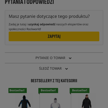
PYTANIA I ODPOWIEDZI
Masz pytanie dotyczące tego produktu?
Zadaj je tutaj i
uzyskaj odpowiedź
naszych ekspertów oraz
społeczności Rockworld!
ZAPYTAJ
PYTANIE O TOWAR
ŚLEDŹ TOWAR
BESTSELLERY Z TEJ KATEGORII
Bestseller!
Bestseller!
Bestseller!
Bes