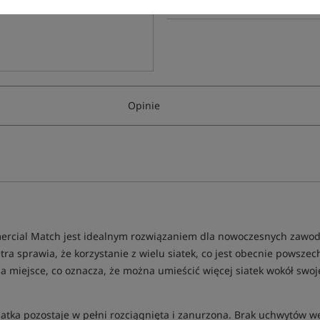
Opinie
rcial Match jest idealnym rozwiązaniem dla nowoczesnych zawodn
a sprawia, że korzystanie z wielu siatek, co jest obecnie powszec
 miejsce, co oznacza, że można umieścić więcej siatek wokół swoj
iatka pozostaje w pełni rozciągnięta i zanurzona. Brak uchwytów w