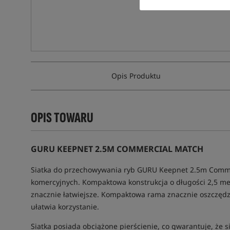
Opis Produktu
OPIS TOWARU
GURU KEEPNET 2.5M COMMERCIAL MATCH
Siatka do przechowywania ryb GURU Keepnet 2.5m Comme
komercyjnych. Kompaktowa konstrukcja o długości 2,5 metr
znacznie łatwiejsze. Kompaktowa rama znacznie oszczędza
ułatwia korzystanie.
Siatka posiada obciążone pierścienie, co gwarantuje, że s