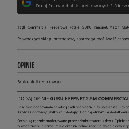
Dodaj Rockworld.pl do preferowanych źródeł w 
Tagi:
,
,
,
,
,
,
Commercial
Feederowe
Fotele
GURU
Keepnet
Match
Mat
Prowadzący sklep internetowy zastrzega możliwość czasow
OPINIE
Brak opinii tego towaru.
DODAJ OPINIĘ
GURU KEEPNET 2.5M COMMERCIA
Ilość rybek odpowiada szkolnej skali ocen gdzie 1 to najsłabsza 5 to na
Każdy zalogowany użytkownik dodając 1 opinię otrzymuje dodatkowe
Opinie są ręcznie moderowane przez administratora sklepu. Opinie sz
zewnętrznymi, niezrozumiałe oraz nie odnoszące się do opiniowanego