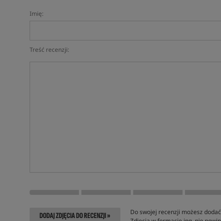
Imię:
Treść recenzji:
Do swojej recenzji możesz dodać 
DODAJ ZDJĘCIA DO RECENZJI »
Zdjęcia w formacie jpg, nie pow