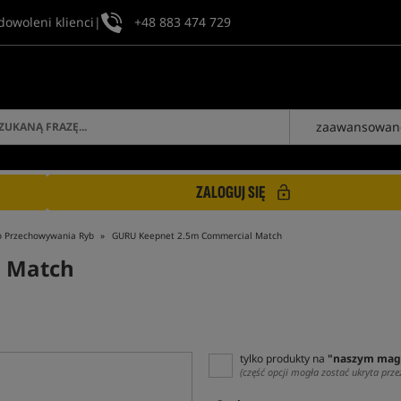
dowoleni klienci
|
+48 883 474 729
zaawansowan
ZALOGUJ SIĘ
do Przechowywania Ryb
GURU Keepnet 2.5m Commercial Match
 Match
tylko produkty na
"naszym mag
(część opcji mogła zostać ukryta prze