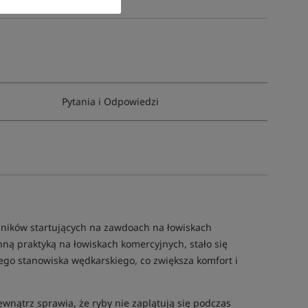
Pytania i Odpowiedzi
ików startujących na zawdoach na łowiskach
hną praktyką na łowiskach komercyjnych, stało się
ego stanowiska wędkarskiego, co zwiększa komfort i
ewnątrz sprawia, że ryby nie zaplątują się podczas