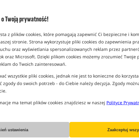
Opcja
długość 2.5m
o Twoją prywatność!
MPN: GKN25C
EAN: 5056400200576
sta z plików cookies, które pomagają zapewnić Ci bezpieczne i ko
2,34
aszej stronie. Strona wykorzystuje pliki cookies do zapewnienia p
SPODZIEWANA WYSYŁKA
J
 ruchu oraz wyświetlania spersonalizowanych reklam przez partneró
ok oraz Microsoft. Dzięki plikom cookies możemy zrozumieć Twoje p
eklam do Twoich zainteresowań.
Wszystkie podane ceny zawierają pod
ć wszystkie pliki cookies, jednak nie jest to konieczne do korzysta
 zgody do swoich potrzeb - do Ciebie należy decyzja. Zgody możn
ie.
macje ma temat plików cookies znajdziesz w naszej
Polityce Prywat
Producent:
GURU
Dostawa już od:
7.99 PLN
ień ustawienia
Zaakceptuj wszy
Poleć ten produkt znajomym: