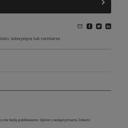
ści, kolorystyce lub rozmiarze.
tu nie będą publikowane. Opinie z wulgaryzmami, linkami
Tym produktem interesuje się:
9 osób