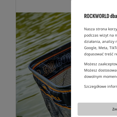
ROCKWORLD dba 
Nasza strona korzy
podczas wizyt na n
działania, analizy
Google, Meta, TikT
dopasować treść r
Możesz zaakceptowa
Możesz dostosować
dowolnym momenc
Szczegółowe infor
Zm