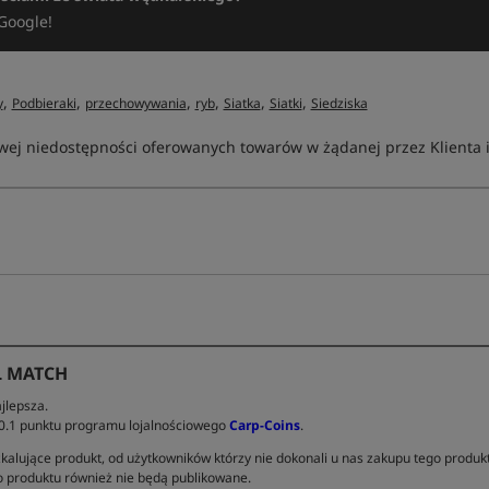
Google!
,
,
,
,
,
,
y
Podbieraki
przechowywania
ryb
Siatka
Siatki
Siedziska
ej niedostępności oferowanych towarów w żądanej przez Klienta ilo
L MATCH
jlepsza.
 0.1 punktu programu lojalnościowego
Carp-Coins
.
kalujące produkt, od użytkowników którzy nie dokonali u nas zakupu tego produk
 produktu również nie będą publikowane.