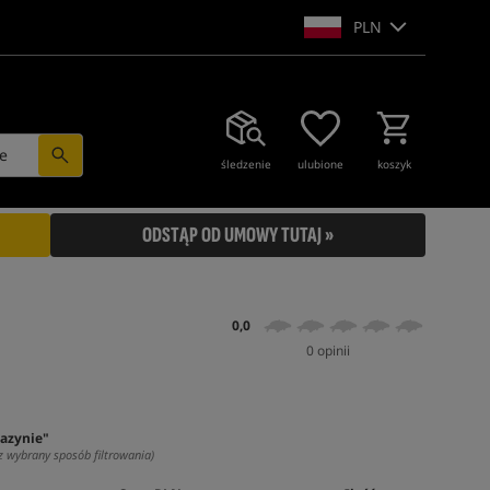
PLN
e
śledzenie
ulubione
koszyk
ODSTĄP OD UMOWY TUTAJ »
0,0
0 opinii
azynie"
z wybrany sposób filtrowania)