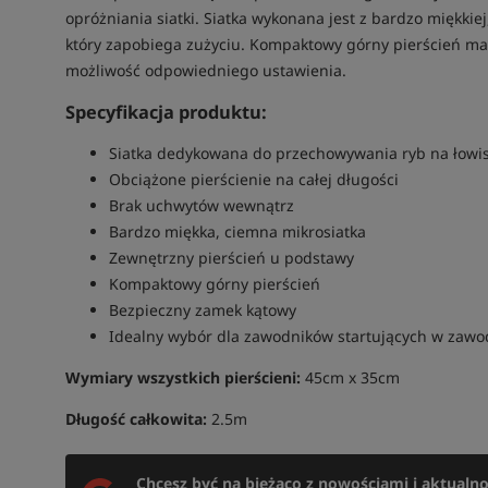
opróżniania siatki. Siatka wykonana jest z bardzo miękki
który zapobiega zużyciu. Kompaktowy górny pierścień ma
możliwość odpowiedniego ustawienia.
Specyfikacja produktu:
Siatka dedykowana do przechowywania ryb na łowi
Obciążone pierścienie na całej długości
Brak uchwytów wewnątrz
Bardzo miękka, ciemna mikrosiatka
Zewnętrzny pierścień u podstawy
Kompaktowy górny pierścień
Bezpieczny zamek kątowy
Idealny wybór dla zawodników startujących w zaw
Wymiary wszystkich pierścieni:
45cm x 35cm
Długość całkowita:
2.5m
Chcesz być na bieżąco z nowościami i aktualn