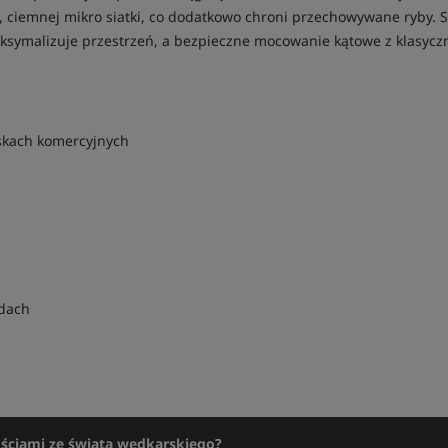
ej, ciemnej mikro siatki, co dodatkowo chroni przechowywane ryby. 
ksymalizuje przestrzeń, a bezpieczne mocowanie kątowe z klasyc
skach komercyjnych
odach
ościami ze świata wędkarskiego?