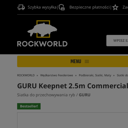
Szybka wysyłka
|
Bezpieczne płatności
|
Za
MENU
ROCKWORLD
Wędkarstwo Feederowe
Podbieraki, Siatki, Maty
Siatki 
GURU Keepnet 2.5m Commercial
Siatka do przechowywania ryb /
GURU
Bestseller!