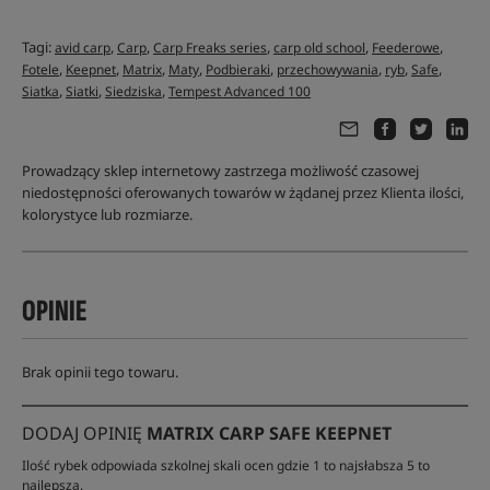
Tagi:
,
,
,
,
,
avid carp
Carp
Carp Freaks series
carp old school
Feederowe
,
,
,
,
,
,
,
,
Fotele
Keepnet
Matrix
Maty
Podbieraki
przechowywania
ryb
Safe
,
,
,
Siatka
Siatki
Siedziska
Tempest Advanced 100
Prowadzący sklep internetowy zastrzega możliwość czasowej
niedostępności oferowanych towarów w żądanej przez Klienta ilości,
kolorystyce lub rozmiarze.
OPINIE
Brak opinii tego towaru.
DODAJ OPINIĘ
MATRIX CARP SAFE KEEPNET
Ilość rybek odpowiada szkolnej skali ocen gdzie 1 to najsłabsza 5 to
najlepsza.