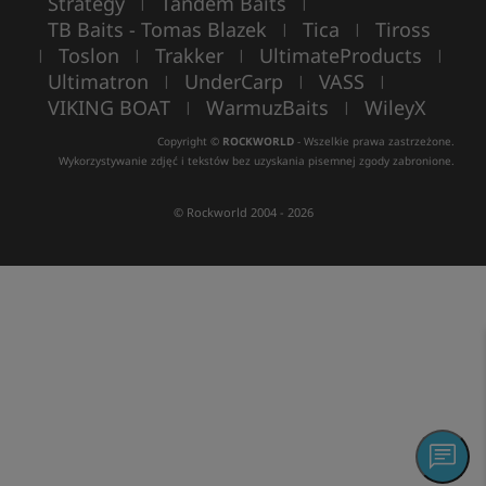
Strategy
Tandem Baits
|
|
TB Baits - Tomas Blazek
Tica
Tiross
|
|
Toslon
Trakker
UltimateProducts
|
|
|
|
Ultimatron
UnderCarp
VASS
|
|
|
VIKING BOAT
WarmuzBaits
WileyX
|
|
Copyright ©
ROCKWORLD
- Wszelkie prawa zastrzeżone.
Wykorzystywanie zdjęć i tekstów bez uzyskania pisemnej zgody zabronione.
© Rockworld 2004 - 2026