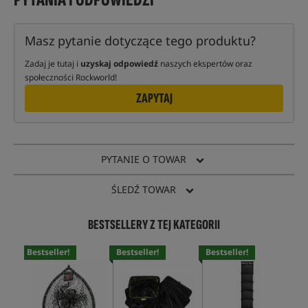
Masz pytanie dotyczące tego produktu?
Zadaj je tutaj i
uzyskaj odpowiedź
naszych ekspertów oraz
społeczności Rockworld!
ZAPYTAJ
PYTANIE O TOWAR
ŚLEDŹ TOWAR
BESTSELLERY Z TEJ KATEGORII
Bestseller!
Bestseller!
Bestseller!
Bes