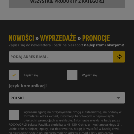
WSZYSTKIE PRODUKTY Z KATEGORII
NOWOŚCI
»
WYPRZEDAŻE
»
PROMOCJE
Zapisz się do newslettera i bądź na bieżąco
z najlepszymi okazjami!
Zapisz się
Wypisz się
Język komunikacji
Wyrażam zgodę na otrzymywanie drogą elektroniczną, na podany w
formularzu adres e-mail, informacji handlowych o najnowszych
ofertach i promocjach w e-sklepie. Informacje wysyłane będą przez
ROCKWORLD Łukasz Pawlik z siedzibą w 48-130 Kietrz, ul. Kochanowskiego 21.
Udzielenie niniejszej zgody jest dobrowolne. Mogę ją wycofać w każdej chwili,
co skutkować będzie usunięciem mojego adresu e-mail z listy odbiorców