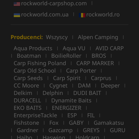
rockworld-carpshop.com
|
rockworld.com.ua
rockworld.ro
|
Producenci:
Wszyscy
Alpen Camping
|
|
Aqua Products
Aqua VU
AVID CARP
|
|
Boatman
BoilieRoller
BROS
|
|
|
|
Carp Fishing Poland
CARP MARKER
|
|
Carp Old School
Carp Porter
|
|
Carp Seeds
Carp Spirit
Carprus
|
|
|
CC Moore
Cygnet
DAM
Deeper
|
|
|
|
Delkim
Delphin
DUDI BAIT
|
|
|
DURACELL
Dynamite Baits
|
|
EKO BAITS
ENERGIZER
|
|
EnterpriseTackle
ESP
FIL
|
|
|
Fishstone
Fox
GABY
Gamakatsu
|
|
|
Gardner
Gazcamp
GREYS
GURU
|
|
|
|
Haibo
Haswing
Holdcarp
|
|
|
|