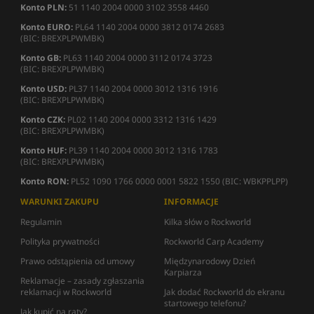
Konto PLN:
51 1140 2004 0000 3102 3558 4460
Konto EURO:
PL64 1140 2004 0000 3812 0174 2683
(BIC: BREXPLPWMBK)
Konto GB:
PL63 1140 2004 0000 3112 0174 3723
(BIC: BREXPLPWMBK)
Konto USD:
PL37 1140 2004 0000 3012 1316 1916
(BIC: BREXPLPWMBK)
Konto CZK:
PL02 1140 2004 0000 3312 1316 1429
(BIC: BREXPLPWMBK)
Konto HUF:
PL39 1140 2004 0000 3012 1316 1783
(BIC: BREXPLPWMBK)
Konto RON:
PL52 1090 1766 0000 0001 5822 1550 (BIC: WBKPPLPP)
WARUNKI ZAKUPU
INFORMACJE
Regulamin
Kilka słów o Rockworld
Polityka prywatności
Rockworld Carp Academy
Prawo odstąpienia od umowy
Międzynarodowy Dzień
Karpiarza
Reklamacje – zasady zgłaszania
reklamacji w Rockworld
Jak dodać Rockworld do ekranu
startowego telefonu?
Jak kupić na raty?