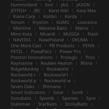
Humminbird
Inni
JAG
JAXON
|
|
|
|
JETFISH
JRC
Karel Nikl
Karp Max
|
|
|
Kiana Carp
Kolibri
Korda
|
|
|
|
Korum
Kryston
KUMU
Lowrance
|
|
|
Mainline
Massive Baits
Matrix
|
|
|
|
Minn Kota
Mivardi
MUGGA
Nash
|
|
|
NAVITAS
NawiPoland
OKUMA
|
|
|
|
One More Cast
PB Products
PENN
|
|
|
PETZL
PowaPacs
Power Pro
|
|
|
Preston Innovations
Prologic
Pros
|
|
|
Raymarine
Reuben Heaton
Rhino
|
|
|
RidgeMonkey
Rockworld
|
|
Rockworld c
Rockworld ł
|
|
Rockworld p
Rockworld w
|
|
Seven Oaks
Shimano
|
|
Smart Indicators
Solar
Sonik
|
|
|
Sonubaits
Spomb
Sportex
Spro
|
|
|
|
Stalomax
StarBaits
StickyBaits
|
|
|