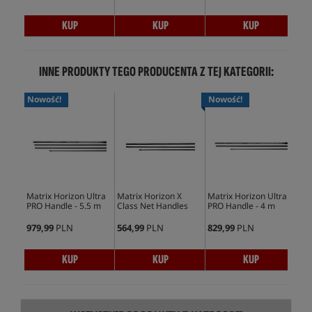
KUP
KUP
KUP
INNE PRODUKTY TEGO PRODUCENTA Z TEJ KATEGORII:
Nowość!
Nowość!
Bes
Matrix Horizon Ultra
Matrix Horizon X
Matrix Horizon Ultra
Mat
PRO Handle - 5.5 m
Class Net Handles
PRO Handle - 4 m
Pow
979,99
PLN
564,99
PLN
829,99
PLN
459
KUP
KUP
KUP