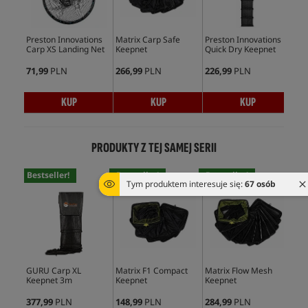
Preston Innovations
Matrix Carp Safe
Preston Innovations
Pre
Carp XS Landing Net
Keepnet
Quick Dry Keepnet
Mon
Han
71,99
PLN
266,99
PLN
226,99
PLN
172
KUP
KUP
KUP
PRODUKTY Z TEJ SAMEJ SERII
Bestseller!
Bestseller!
Bestseller!
Bes
Tym produktem interesuje się:
67 osób
GURU Carp XL
Matrix F1 Compact
Matrix Flow Mesh
Pre
Keepnet 3m
Keepnet
Keepnet
Spa
377,99
PLN
148,99
PLN
284,99
PLN
225