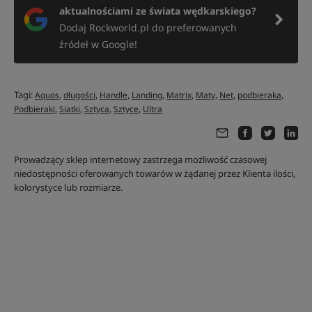
aktualnościami ze świata wędkarskiego?
Dodaj Rockworld.pl do preferowanych
źródeł w Google!
Tagi:
,
,
,
,
,
,
,
,
Aquos
długości
Handle
Landing
Matrix
Maty
Net
podbieraka
,
,
,
,
Podbieraki
Siatki
Sztyca
Sztyce
Ultra
Prowadzący sklep internetowy zastrzega możliwość czasowej
niedostępności oferowanych towarów w żądanej przez Klienta ilości,
kolorystyce lub rozmiarze.