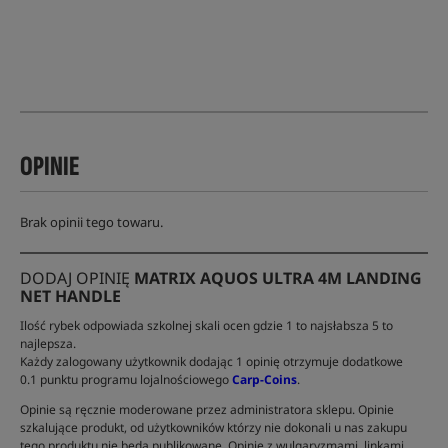
OPINIE
Brak opinii tego towaru.
DODAJ OPINIĘ
MATRIX AQUOS ULTRA 4M LANDING
NET HANDLE
Ilość rybek odpowiada szkolnej skali ocen gdzie 1 to najsłabsza 5 to
najlepsza.
Każdy zalogowany użytkownik dodając 1 opinię otrzymuje dodatkowe
0.1 punktu programu lojalnościowego
Carp-Coins
.
Opinie są ręcznie moderowane przez administratora sklepu. Opinie
szkalujące produkt, od użytkowników którzy nie dokonali u nas zakupu
tego produktu nie będą publikowane. Opinie z wulgaryzmami, linkami