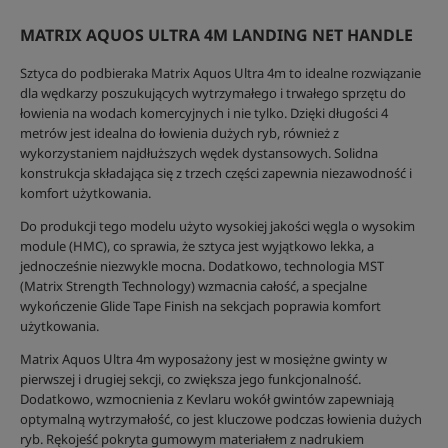
MATRIX AQUOS ULTRA 4M LANDING NET HANDLE
Sztyca do podbieraka Matrix Aquos Ultra 4m to idealne rozwiązanie
dla wędkarzy poszukujących wytrzymałego i trwałego sprzętu do
łowienia na wodach komercyjnych i nie tylko. Dzięki długości 4
metrów jest idealna do łowienia dużych ryb, również z
wykorzystaniem najdłuższych wędek dystansowych. Solidna
konstrukcja składająca się z trzech części zapewnia niezawodność i
komfort użytkowania.
Do produkcji tego modelu użyto wysokiej jakości węgla o wysokim
module (HMC), co sprawia, że sztyca jest wyjątkowo lekka, a
jednocześnie niezwykle mocna. Dodatkowo, technologia MST
(Matrix Strength Technology) wzmacnia całość, a specjalne
wykończenie Glide Tape Finish na sekcjach poprawia komfort
użytkowania.
Matrix Aquos Ultra 4m wyposażony jest w mosiężne gwinty w
pierwszej i drugiej sekcji, co zwiększa jego funkcjonalność.
Dodatkowo, wzmocnienia z Kevlaru wokół gwintów zapewniają
optymalną wytrzymałość, co jest kluczowe podczas łowienia dużych
ryb. Rękojeść pokryta gumowym materiałem z nadrukiem