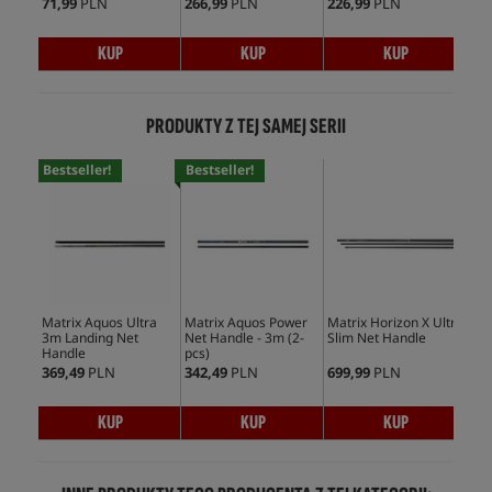
71,99
PLN
266,99
PLN
226,99
PLN
172
KUP
KUP
KUP
PRODUKTY Z TEJ SAMEJ SERII
Bestseller!
Bestseller!
Matrix Aquos Ultra
Matrix Aquos Power
Matrix Horizon X Ultra
Mat
3m Landing Net
Net Handle - 3m (2-
Slim Net Handle
Han
Handle
pcs)
369,49
PLN
342,49
PLN
699,99
PLN
199
KUP
KUP
KUP