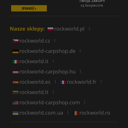
TWOJE ZAKUPY
są bezpieczne
SPRAWDŹ »
Nasze sklepy:
rockworld.pl
|
rockworld.cz
|
rockworld-carpshop.de
|
rockworld.it
|
rockworld-carpshop.hu
|
rockworld.es
rockworld.fr
|
|
rockworld.lt
|
rockworld-carpshop.com
|
rockworld.com.ua
rockworld.ro
|