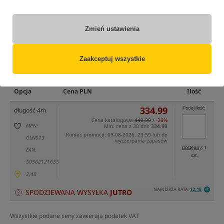
Zmień ustawienia
Zaakceptuj wszystkie
tylko produkty na
"naszym magazynie"
(część opcji mogła zostać ukryta przez wybrany sposób filtrowania)
Opcja
Cena PLN
Ilość
334.99
Podaj ilość:
długość 4m
Cena katalogowa
449.99
/
-26%
MPN:
Min. cena z 30 dni:
334.99
Koniec promocji: 09-08-2026, 23:59 lub do
GLN073
wyczerpania zapasów
dostępny
: 1
EAN:
szt.
5056212165599
3,48
NAJNIŻSZA RATA:
12.15
SPODZIEWANA WYSYŁKA
JUTRO
Wszystkie podane ceny zawierają podatek VAT