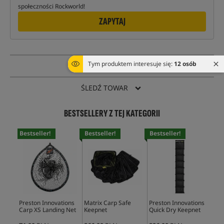
społeczności Rockworld!
ZAPYTAJ
Tym produktem interesuje się:
12 osób
PYTANIE O TOWAR
ŚLEDŹ TOWAR
BESTSELLERY Z TEJ KATEGORII
Bestseller!
Bestseller!
Bestseller!
Bes
Preston Innovations
Matrix Carp Safe
Preston Innovations
Pre
Carp XS Landing Net
Keepnet
Quick Dry Keepnet
Mon
Han