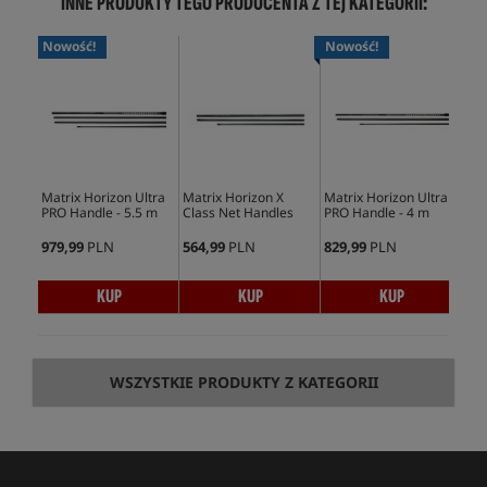
INNE PRODUKTY TEGO PRODUCENTA Z TEJ KATEGORII:
Nowość!
Nowość!
Bes
Matrix Horizon Ultra
Matrix Horizon X
Matrix Horizon Ultra
Mat
PRO Handle - 5.5 m
Class Net Handles
PRO Handle - 4 m
Pow
979,99
PLN
564,99
PLN
829,99
PLN
459
KUP
KUP
KUP
WSZYSTKIE PRODUKTY Z KATEGORII