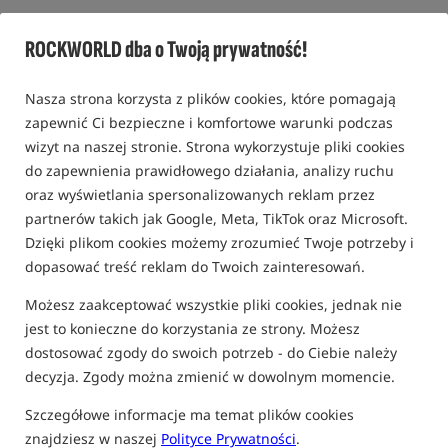
Sztyca do podbieraka o długości 4m /
Matrix
ROCKWORLD dba o Twoją prywatność!
0,0
0 opinii | ponad 10 osób kupiło ten produkt
Nasza strona korzysta z plików cookies, które pomagają
Promocja
Bestseller!
zapewnić Ci bezpieczne i komfortowe warunki podczas
wizyt na naszej stronie. Strona wykorzystuje pliki cookies
do zapewnienia prawidłowego działania, analizy ruchu
oraz wyświetlania spersonalizowanych reklam przez
partnerów takich jak Google, Meta, TikTok oraz Microsoft.
Dzięki plikom cookies możemy zrozumieć Twoje potrzeby i
dopasować treść reklam do Twoich zainteresowań.
Możesz zaakceptować wszystkie pliki cookies, jednak nie
jest to konieczne do korzystania ze strony. Możesz
dostosować zgody do swoich potrzeb - do Ciebie należy
decyzja. Zgody można zmienić w dowolnym momencie.
Szczegółowe informacje ma temat plików cookies
znajdziesz w naszej
Polityce Prywatności
.