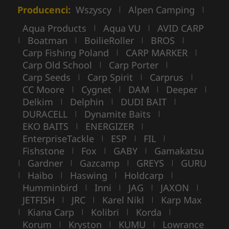
Producenci:
Wszyscy
Alpen Camping
|
|
Aqua Products
Aqua VU
AVID CARP
|
|
Boatman
BoilieRoller
BROS
|
|
|
|
Carp Fishing Poland
CARP MARKER
|
|
Carp Old School
Carp Porter
|
|
Carp Seeds
Carp Spirit
Carprus
|
|
|
CC Moore
Cygnet
DAM
Deeper
|
|
|
|
Delkim
Delphin
DUDI BAIT
|
|
|
DURACELL
Dynamite Baits
|
|
EKO BAITS
ENERGIZER
|
|
EnterpriseTackle
ESP
FIL
|
|
|
Fishstone
Fox
GABY
Gamakatsu
|
|
|
Gardner
Gazcamp
GREYS
GURU
|
|
|
|
Haibo
Haswing
Holdcarp
|
|
|
|
Humminbird
Inni
JAG
JAXON
|
|
|
|
JETFISH
JRC
Karel Nikl
Karp Max
|
|
|
Kiana Carp
Kolibri
Korda
|
|
|
|
Korum
Kryston
KUMU
Lowrance
|
|
|