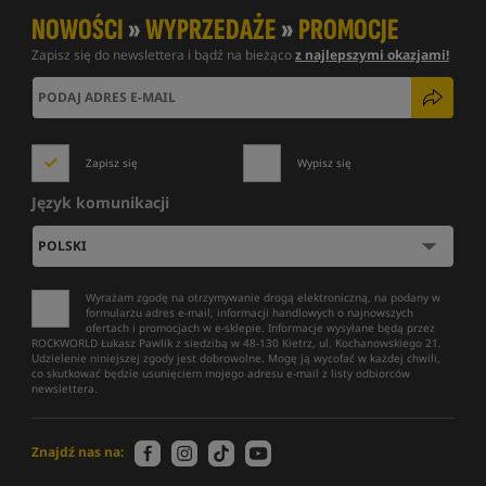
NOWOŚCI
»
WYPRZEDAŻE
»
PROMOCJE
Zapisz się do newslettera i bądź na bieżąco
z najlepszymi okazjami!
Zapisz się
Wypisz się
Język komunikacji
Wyrażam zgodę na otrzymywanie drogą elektroniczną, na podany w
formularzu adres e-mail, informacji handlowych o najnowszych
ofertach i promocjach w e-sklepie. Informacje wysyłane będą przez
ROCKWORLD Łukasz Pawlik z siedzibą w 48-130 Kietrz, ul. Kochanowskiego 21.
Udzielenie niniejszej zgody jest dobrowolne. Mogę ją wycofać w każdej chwili,
co skutkować będzie usunięciem mojego adresu e-mail z listy odbiorców
newslettera.
Znajdź nas na: