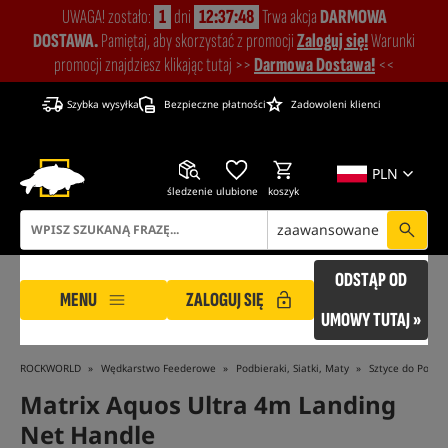
UWAGA! zostało:
1
dni
12:37:47
Trwa akcja
DARMOWA
DOSTAWA.
Pamiętaj, aby skorzystać z promocji
Zaloguj się!
Warunki
promocji znajdziesz klikając tutaj >>
Darmowa Dostawa!
<<
Szybka wysyłka
Bezpieczne płatności
Zadowoleni klienci
PLN
śledzenie
ulubione
koszyk
zaawansowane
ODSTĄP OD
MENU
ZALOGUJ SIĘ
UMOWY TUTAJ »
ROCKWORLD
Wędkarstwo Feederowe
Podbieraki, Siatki, Maty
Sztyce do Podbi
Matrix Aquos Ultra 4m Landing
Net Handle