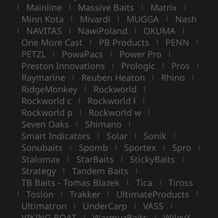
Mainline
Massive Baits
Matrix
|
|
|
|
Minn Kota
Mivardi
MUGGA
Nash
|
|
|
NAVITAS
NawiPoland
OKUMA
|
|
|
|
One More Cast
PB Products
PENN
|
|
|
PETZL
PowaPacs
Power Pro
|
|
|
Preston Innovations
Prologic
Pros
|
|
|
Raymarine
Reuben Heaton
Rhino
|
|
|
RidgeMonkey
Rockworld
|
|
Rockworld c
Rockworld ł
|
|
Rockworld p
Rockworld w
|
|
Seven Oaks
Shimano
|
|
Smart Indicators
Solar
Sonik
|
|
|
Sonubaits
Spomb
Sportex
Spro
|
|
|
|
Stalomax
StarBaits
StickyBaits
|
|
|
Strategy
Tandem Baits
|
|
TB Baits - Tomas Blazek
Tica
Tiross
|
|
Toslon
Trakker
UltimateProducts
|
|
|
|
Ultimatron
UnderCarp
VASS
|
|
|
VIKING BOAT
WarmuzBaits
WileyX
|
|