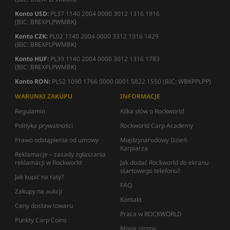
Konto USD:
PL37 1140 2004 0000 3012 1316 1916
(BIC: BREXPLPWMBK)
Konto CZK:
PL02 1140 2004 0000 3312 1316 1429
(BIC: BREXPLPWMBK)
Konto HUF:
PL39 1140 2004 0000 3012 1316 1783
(BIC: BREXPLPWMBK)
Konto RON:
PL52 1090 1766 0000 0001 5822 1550 (BIC: WBKPPLPP)
WARUNKI ZAKUPU
INFORMACJE
Regulamin
Kilka słów o Rockworld
Polityka prywatności
Rockworld Carp Academy
Prawo odstąpienia od umowy
Międzynarodowy Dzień
Karpiarza
Reklamacje – zasady zgłaszania
reklamacji w Rockworld
Jak dodać Rockworld do ekranu
startowego telefonu?
Jak kupić na raty?
FAQ
Zakupy na aukcji
Kontakt
Ceny dostaw towaru
Praca w ROCKWORLD
Punkty Carp Coins
Mapa strony