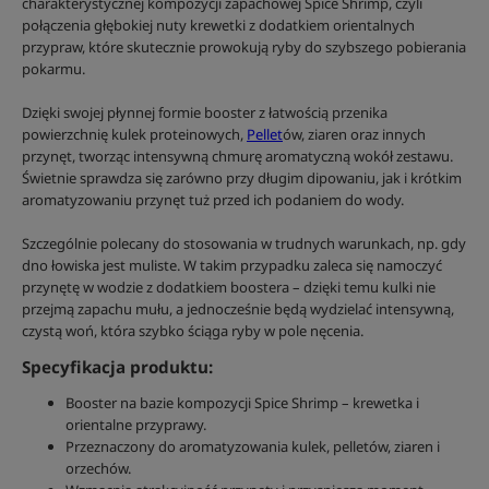
charakterystycznej kompozycji zapachowej Spice Shrimp, czyli
połączenia głębokiej nuty krewetki z dodatkiem orientalnych
przypraw, które skutecznie prowokują ryby do szybszego pobierania
pokarmu.
Dzięki swojej płynnej formie booster z łatwością przenika
powierzchnię kulek proteinowych,
Pellet
ów, ziaren oraz innych
przynęt, tworząc intensywną chmurę aromatyczną wokół zestawu.
Świetnie sprawdza się zarówno przy długim dipowaniu, jak i krótkim
aromatyzowaniu przynęt tuż przed ich podaniem do wody.
Szczególnie polecany do stosowania w trudnych warunkach, np. gdy
dno łowiska jest muliste. W takim przypadku zaleca się namoczyć
przynętę w wodzie z dodatkiem boostera – dzięki temu kulki nie
przejmą zapachu mułu, a jednocześnie będą wydzielać intensywną,
czystą woń, która szybko ściąga ryby w pole nęcenia.
Specyfikacja produktu:
Booster na bazie kompozycji Spice Shrimp – krewetka i
orientalne przyprawy.
Przeznaczony do aromatyzowania kulek, pelletów, ziaren i
orzechów.