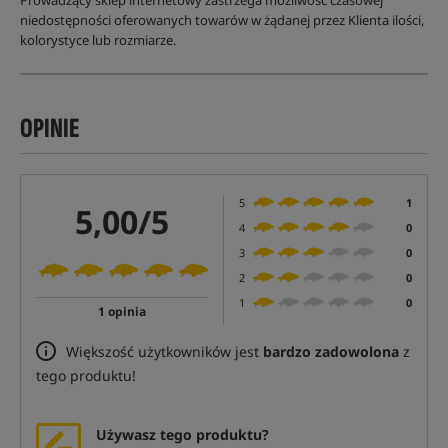
Prowadzący sklep internetowy zastrzega możliwość czasowej
niedostępności oferowanych towarów w żądanej przez Klienta ilości,
kolorystyce lub rozmiarze.
OPINIE
5
1
5,00/5
4
0
3
0
2
0
1
0
1 opinia
Większość użytkowników jest
bardzo zadowolona
z
tego produktu!
Używasz tego produktu?