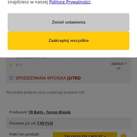
znajdziesz w naszej
Polityce Prywatności
.
tylko produkty na
"naszym magazynie"
(część opcji mogła zostać ukryta przez wybrany sposób filtrowania)
Zmień ustawienia
Opcja
Cena PLN
Ilość
18.99
Podaj ilość:
opakowanie 500ml
Zaakceptuj wszystkie
MPN: TB00798
EAN: 8596601007989
dostępny
: 3
0,11
szt.
SPODZIEWANA WYSYŁKA
JUTRO
Wszystkie podane ceny zawierają podatek VAT
Producent:
TB Baits - Tomas Blazek
Dostawa już od:
7.99 PLN
Poleć ten produkt
ZALOGUJ SIĘ I POLEĆ »