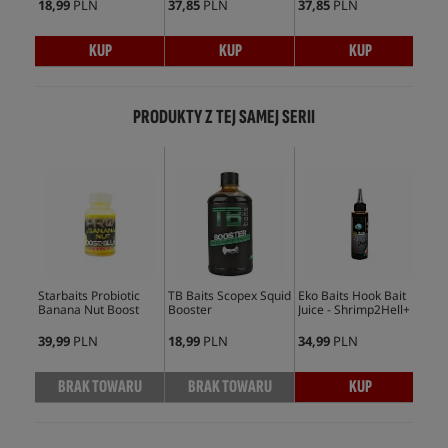
18,99
PLN
37,85
PLN
37,85
PLN
128
KUP
KUP
KUP
PRODUKTY Z TEJ SAMEJ SERII
Starbaits Probiotic
TB Baits Scopex Squid
Eko Baits Hook Bait
TB 
Banana Nut Boost
Booster
Juice - Shrimp2Hell+
Str
Boo
39,99
PLN
18,99
PLN
34,99
PLN
28,
BRAK TOWARU
BRAK TOWARU
KUP