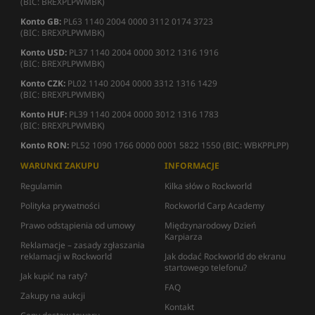
(BIC: BREXPLPWMBK)
Konto GB:
PL63 1140 2004 0000 3112 0174 3723
(BIC: BREXPLPWMBK)
Konto USD:
PL37 1140 2004 0000 3012 1316 1916
(BIC: BREXPLPWMBK)
Konto CZK:
PL02 1140 2004 0000 3312 1316 1429
(BIC: BREXPLPWMBK)
Konto HUF:
PL39 1140 2004 0000 3012 1316 1783
(BIC: BREXPLPWMBK)
Konto RON:
PL52 1090 1766 0000 0001 5822 1550 (BIC: WBKPPLPP)
WARUNKI ZAKUPU
INFORMACJE
Regulamin
Kilka słów o Rockworld
Polityka prywatności
Rockworld Carp Academy
Prawo odstąpienia od umowy
Międzynarodowy Dzień
Karpiarza
Reklamacje – zasady zgłaszania
reklamacji w Rockworld
Jak dodać Rockworld do ekranu
startowego telefonu?
Jak kupić na raty?
FAQ
Zakupy na aukcji
Kontakt