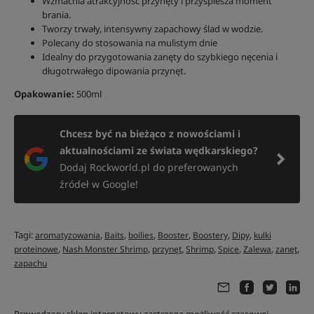
Wzmacnia atrakcyjność przynęty i przyspiesza moment
brania.
Tworzy trwały, intensywny zapachowy ślad w wodzie.
Polecany do stosowania na mulistym dnie
Idealny do przygotowania zanęty do szybkiego nęcenia i
długotrwałego dipowania przynęt.
Opakowanie:
500ml
Chcesz być na bieżąco z nowościami i
aktualnościami ze świata wędkarskiego?
Dodaj Rockworld.pl do preferowanych
źródeł w Google!
Tagi:
,
,
,
,
,
,
aromatyzowania
Baits
boilies
Booster
Boostery
Dipy
kulki
,
,
,
,
,
,
,
proteinowe
Nash Monster Shrimp
przynęt
Shrimp
Spice
Zalewa
zanęt
zapachu