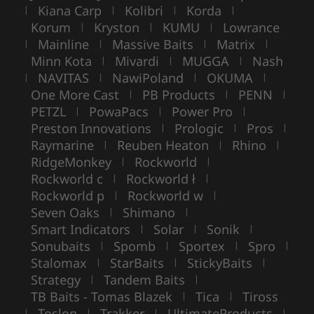
Kiana Carp
Kolibri
Korda
|
|
|
|
Korum
Kryston
KUMU
Lowrance
|
|
|
Mainline
Massive Baits
Matrix
|
|
|
|
Minn Kota
Mivardi
MUGGA
Nash
|
|
|
NAVITAS
NawiPoland
OKUMA
|
|
|
|
One More Cast
PB Products
PENN
|
|
|
PETZL
PowaPacs
Power Pro
|
|
|
Preston Innovations
Prologic
Pros
|
|
|
Raymarine
Reuben Heaton
Rhino
|
|
|
RidgeMonkey
Rockworld
|
|
Rockworld c
Rockworld ł
|
|
Rockworld p
Rockworld w
|
|
Seven Oaks
Shimano
|
|
Smart Indicators
Solar
Sonik
|
|
|
Sonubaits
Spomb
Sportex
Spro
|
|
|
|
Stalomax
StarBaits
StickyBaits
|
|
|
Strategy
Tandem Baits
|
|
TB Baits - Tomas Blazek
Tica
Tiross
|
|
Toslon
Trakker
UltimateProducts
|
|
|
|