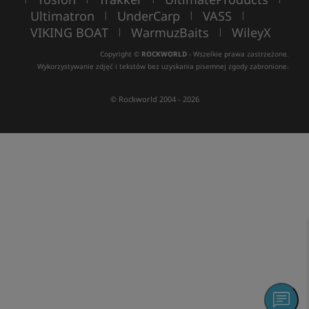
Ultimatron
UnderCarp
VASS
|
|
|
VIKING BOAT
WarmuzBaits
WileyX
|
|
Copyright ©
ROCKWORLD
- Wszelkie prawa zastrzeżone.
Wykorzystywanie zdjęć i tekstów bez uzyskania pisemnej zgody zabronione.
© Rockworld 2004 - 2026