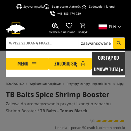
Szybka wysyłka
Bezpieczne płatności
Zadowoleni klienci
+48 883 474 729
PLN
śledzenie
ulubione
koszyk
zaawansowane
ODSTĄP OD
MENU
ZALOGUJ SIĘ
UMOWY TUTAJ »
ROCKWORLD
Wędkarstwo Karpiowe
Przynęty, zanęty i nęcenie karpi
Dipy, Boo
TB Baits Spice Shrimp Booster
Zalewa do aromatyzowania przynęt i zanęt o zapachu
Shrimp Booster /
TB Baits - Tomas Blazek
5,0
1 opinia | ponad 50 osób kupiło ten produkt