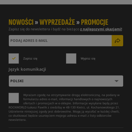
NOWOŚCI
»
WYPRZEDAŻE
»
PROMOCJE
Zapisz się do newslettera i bądź na bieżąco
z najlepszymi okazjami!
Zapisz się
Wypisz się
Język komunikacji
Wyrażam zgodę na otrzymywanie drogą elektroniczną, na podany w
formularzu adres e-mail, informacji handlowych o najnowszych
ofertach i promocjach w e-sklepie. Informacje wysyłane będą przez
ROCKWORLD Łukasz Pawlik z siedzibą w 48-130 Kietrz, ul. Kochanowskiego 21.
Udzielenie niniejszej zgody jest dobrowolne. Mogę ją wycofać w każdej chwili,
co skutkować będzie usunięciem mojego adresu e-mail z listy odbiorców
newslettera.