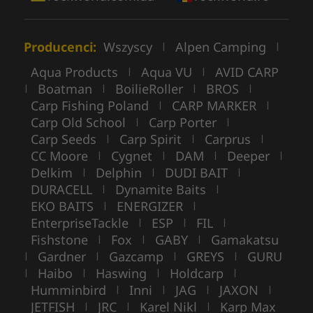
Producenci:
Wszyscy
Alpen Camping
|
|
Aqua Products
Aqua VU
AVID CARP
|
|
Boatman
BoilieRoller
BROS
|
|
|
|
Carp Fishing Poland
CARP MARKER
|
|
Carp Old School
Carp Porter
|
|
Carp Seeds
Carp Spirit
Carprus
|
|
|
CC Moore
Cygnet
DAM
Deeper
|
|
|
|
Delkim
Delphin
DUDI BAIT
|
|
|
DURACELL
Dynamite Baits
|
|
EKO BAITS
ENERGIZER
|
|
EnterpriseTackle
ESP
FIL
|
|
|
Fishstone
Fox
GABY
Gamakatsu
|
|
|
Gardner
Gazcamp
GREYS
GURU
|
|
|
|
Haibo
Haswing
Holdcarp
|
|
|
|
Humminbird
Inni
JAG
JAXON
|
|
|
|
JETFISH
JRC
Karel Nikl
Karp Max
|
|
|