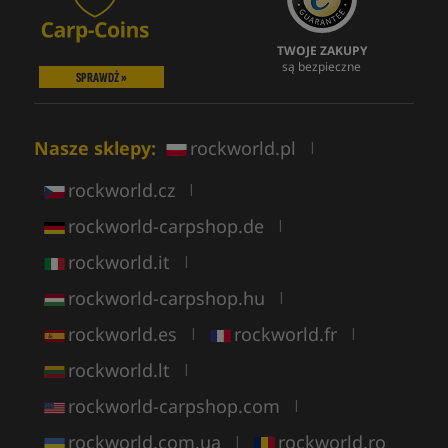
TWOJE ZAKUPY
są bezpieczne
SPRAWDŹ »
Nasze sklepy:
rockworld.pl
|
rockworld.cz
|
rockworld-carpshop.de
|
rockworld.it
|
rockworld-carpshop.hu
|
rockworld.es
rockworld.fr
|
|
rockworld.lt
|
rockworld-carpshop.com
|
rockworld.com.ua
rockworld.ro
|