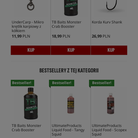
UnderCarp - Mikro
TB Baits Monster
Korda Kurv Shank
Fox
krętlik karpiowy z
Crab Booster
Pow
kółkiem
Be
11,99
PLN
18,99
PLN
26,99
PLN
13,
KUP
KUP
KUP
BESTSELLERY Z TEJ KATEGORII
Bestseller!
Bestseller!
Bestseller!
Bes
TB Baits Monster
UltimateProducts
UltimateProducts
Mas
Crab Booster
Liquid Food - Tangy
Liquid Food - Scopex
Ami
Squid
Squid