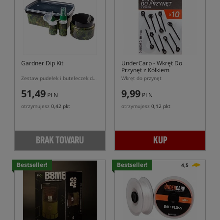
Gardner Dip Kit
UnderCarp
- Wkręt Do
Przynęt z Kółkiem
Zestaw pudełek i buteleczek do przechowywania dipów/przynęt
Wkręt do przynęt
51,49
9,99
PLN
PLN
otrzymujesz
0,42 pkt
otrzymujesz
0,12 pkt
BRAK TOWARU
KUP
Bestseller!
Bestseller!
4,5