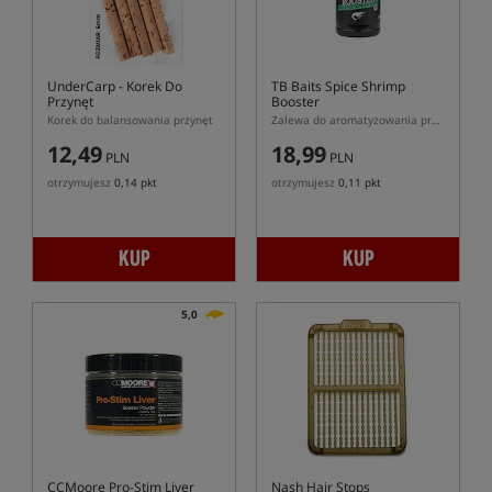
UnderCarp
- Korek Do
TB Baits Spice Shrimp
Przynęt
Booster
Korek do balansowania przynęt
Zalewa do aromatyzowania przynęt i zanęt o zapachu Shrimp Booster
12,49
18,99
PLN
PLN
otrzymujesz
0,14 pkt
otrzymujesz
0,11 pkt
KUP
KUP
5,0
CCMoore Pro-Stim Liver
Nash Hair Stops