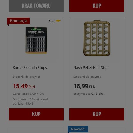
BRAK TOWARU
KUP
Promocja
5,0
Korda Extenda Stops
Nash Pellet Hair Stop
Stoperki do przynęt
Stoperki do przynęt
15,49
16,99
PLN
PLN
Cena kat.:
16,99
/ -9%
otrzymujesz
0,15 pkt
Min. cena z 30 dni przed
obniżką: 15.49
KUP
KUP
Nowość!