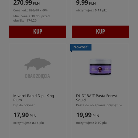
270,99
9,99
PLN
PLN
Cena kat.:
296,99
/ -9%
otrzymujesz
0,11 pkt
Min. cena z 30 dni przed
obniżką: 174.20
KUP
KUP
Nowość!
Mivardi Rapid Dip - King
DUDI BAIT Pasta Forest
Plum
Squid
Dip do przynęt
Pasta do oblepiania przynęt Forest Squid
17,90
19,99
PLN
PLN
otrzymujesz
0,14 pkt
otrzymujesz
0,10 pkt