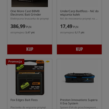
One More Cast B8M8
UnderCarp Baitfloss
- Nić do
Electronic Bait Grinder
wiązania kulek
Elektryczna kruszarka do przynęt
Nić do mocowania przynęt na zestawie
386,99
17,49
PLN
PLN
otrzymujesz
3,47 pkt
otrzymujesz
0,17 pkt
KUP
KUP
Promocja
5,0
Fox Edges Bait Floss
Preston Innovations Supera
X Eva System
Plecionka do wiązania przynęt
System EVA do przechowywania przynęt i zanęt