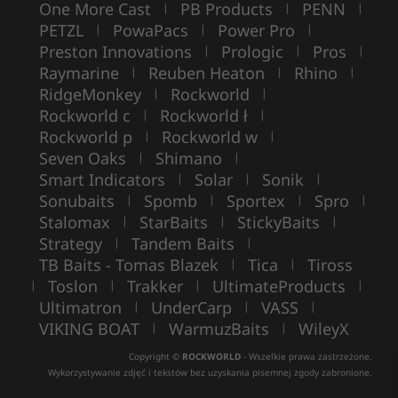
One More Cast
PB Products
PENN
|
|
|
PETZL
PowaPacs
Power Pro
|
|
|
Preston Innovations
Prologic
Pros
|
|
|
Raymarine
Reuben Heaton
Rhino
|
|
|
RidgeMonkey
Rockworld
|
|
Rockworld c
Rockworld ł
|
|
Rockworld p
Rockworld w
|
|
Seven Oaks
Shimano
|
|
Smart Indicators
Solar
Sonik
|
|
|
Sonubaits
Spomb
Sportex
Spro
|
|
|
|
Stalomax
StarBaits
StickyBaits
|
|
|
Strategy
Tandem Baits
|
|
TB Baits - Tomas Blazek
Tica
Tiross
|
|
Toslon
Trakker
UltimateProducts
|
|
|
|
Ultimatron
UnderCarp
VASS
|
|
|
VIKING BOAT
WarmuzBaits
WileyX
|
|
Copyright ©
ROCKWORLD
- Wszelkie prawa zastrzeżone.
Wykorzystywanie zdjęć i tekstów bez uzyskania pisemnej zgody zabronione.