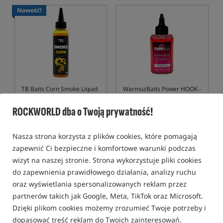
Nowość!
TB Baits Corn Smoke Liquid
WarmuzBaits Power HOOK -
Punkt G
TB Baits Corn Smoke Liquid – kukurydziany liquid z efektem smużenia
Skoncentrowany atraktor do przynęt o zapachu Punkt G
ROCKWORLD dba o Twoją prywatność!
45,99
49,00
PLN
PLN
otrzymujesz
0,41 pkt
otrzymujesz
0,39 pkt
Nasza strona korzysta z plików cookies, które pomagają
zapewnić Ci bezpieczne i komfortowe warunki podczas
wizyt na naszej stronie. Strona wykorzystuje pliki cookies
KUP
BRAK TOWARU
do zapewnienia prawidłowego działania, analizy ruchu
oraz wyświetlania spersonalizowanych reklam przez
Nowość!
5,0
partnerów takich jak Google, Meta, TikTok oraz Microsoft.
Dzięki plikom cookies możemy zrozumieć Twoje potrzeby i
dopasować treść reklam do Twoich zainteresowań.