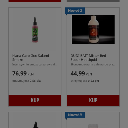
Nowość!
Kiana Carp Goo Salami
DUDI BAIT Mister Red
Smoke
Super Hot Liquid
Intensywnie smużąca zalewa do przynęt
Skoncentrowana zalewa do przynęt i zanęt DUDI BAIT Mister red Super Hot
76,99
44,99
PLN
PLN
otrzymujesz
0,56 pkt
otrzymujesz
0,22 pkt
KUP
KUP
Nowość!