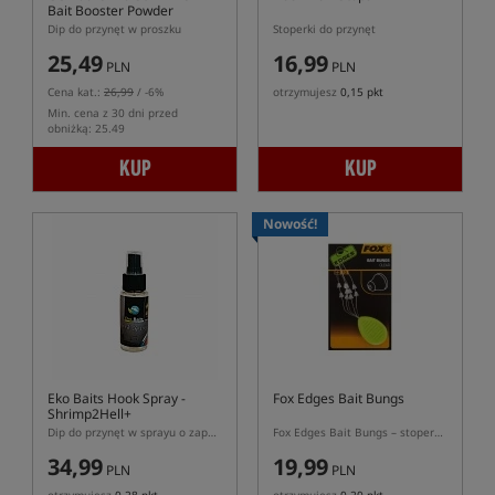
Bait Booster Powder
Dip do przynęt w proszku
Stoperki do przynęt
25,49
16,99
PLN
PLN
Cena kat.:
26,99
/ -6%
otrzymujesz
0,15 pkt
Min. cena z 30 dni przed
obniżką: 25.49
KUP
KUP
Nowość!
Eko Baits Hook Spray -
Fox Edges Bait Bungs
Shrimp2Hell+
Dip do przynęt w sprayu o zapachu Shrimp2Hell+
Fox Edges Bait Bungs – stopery do przynęt na włos 10 szt.
34,99
19,99
PLN
PLN