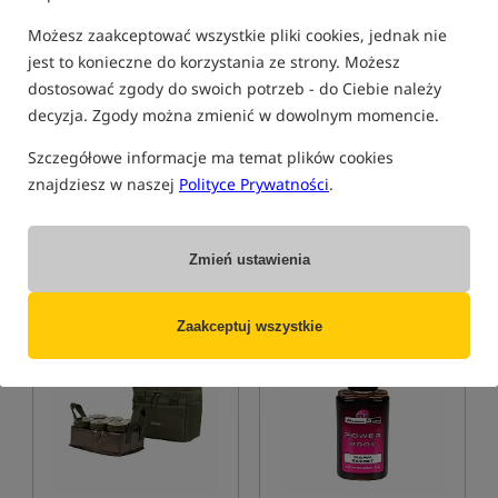
Możesz zaakceptować wszystkie pliki cookies, jednak nie
jest to konieczne do korzystania ze strony. Możesz
dostosować zgody do swoich potrzeb - do Ciebie należy
UltimateProducts Top Range
UltimateProducts Top Range
decyzja. Zgody można zmienić w dowolnym momencie.
Dip - Peach Mango
Dip - Mango Chili Crab
UltimateProducts Peach Mango Dip – Skoncentrowany Owocowy Dip Karpiowy
Dip do przynęt
Szczegółowe informacje ma temat plików cookies
34,99
34,06
PLN
PLN
znajdziesz w naszej
Polityce Prywatności
.
otrzymujesz
0,28 pkt
otrzymujesz
0,28 pkt
Zmień ustawienia
KUP
KUP
Zaakceptuj wszystkie
Bestseller!