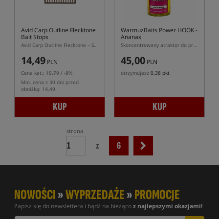
Avid Carp Outline Flecktone
WarmuzBaits Power HOOK
-
Bait Stops
Ananas
Avid Carp Outline Flecktone – Stopery do zabezpieczania przynęt na włosie przyponu karpiowego
Skoncentrowany atraktor do przynęt o zapachu Ananas
14,49
45,00
PLN
PLN
Cena kat.:
15,79
/ -8%
otrzymujesz
0,38 pkt
Min. cena z 30 dni przed
obniżką: 14.49
KUP
KUP
strona
z
6
NOWOŚCI
»
WYPRZEDAŻE
»
PROMOCJE
Zapisz się do newslettera i bądź na bieżąco
z najlepszymi okazjami!