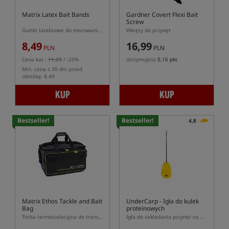
Matrix Latex Bait Bands
Gardner Covert Flexi Bait
Screw
Gumki lateksowe do mocowania przynęt
Wkręty do przynęt
8,49
16,99
PLN
PLN
Cena kat.:
11,29
/ -25%
otrzymujesz
0,16 pkt
Min. cena z 30 dni przed
obniżką: 8.49
KUP
KUP
Bestseller!
Bestseller!
4,8
Matrix Ethos Tackle and Bait
UnderCarp
- Igła do kulek
Bag
proteinowych
Torba termoizolacyjna do transportu przynęt i zanęt
Igła do zakładania przynęt na włos