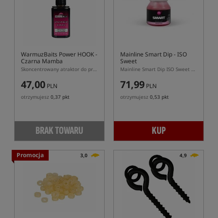
WarmuzBaits Power HOOK -
Mainline Smart Dip - ISO
Czarna Mamba
Sweet
Skoncentrowany atraktor do przynęt o zapachu Czarna Mamba
Mainline Smart Dip ISO Sweet – gęsty dip karpiowy 175 ml
47,00
71,99
PLN
PLN
otrzymujesz
0,37 pkt
otrzymujesz
0,53 pkt
BRAK TOWARU
KUP
Promocja
3,0
4,9