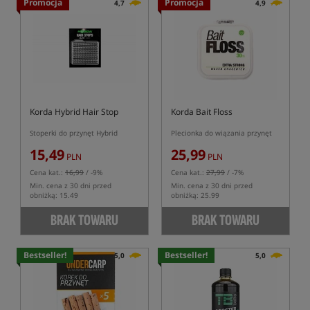
Promocja
Promocja
4,7
4,9
Korda Hybrid Hair Stop
Korda Bait Floss
Stoperki do przynęt Hybrid
Plecionka do wiązania przynęt
15,49
25,99
PLN
PLN
Cena kat.:
16,99
/ -9%
Cena kat.:
27,99
/ -7%
Min. cena z 30 dni przed
Min. cena z 30 dni przed
obniżką: 15.49
obniżką: 25.99
BRAK TOWARU
BRAK TOWARU
Bestseller!
Bestseller!
5,0
5,0