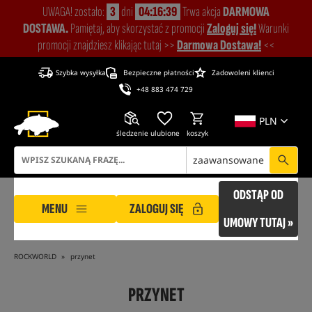
UWAGA! zostało:
3
dni
04:16:38
Trwa akcja
DARMOWA
DOSTAWA.
Pamiętaj, aby skorzystać z promocji
Zaloguj się!
Warunki
promocji znajdziesz klikając tutaj >>
Darmowa Dostawa!
<<
Szybka wysyłka
Bezpieczne płatności
Zadowoleni klienci
+48 883 474 729
PLN
śledzenie
ulubione
koszyk
zaawansowane
ODSTĄP OD
MENU
ZALOGUJ SIĘ
UMOWY TUTAJ »
ROCKWORLD
przynet
PRZYNET