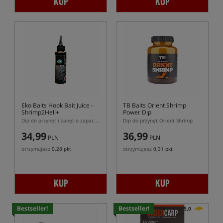
KUP
KUP
Eko Baits Hook Bait Juice -
TB Baits Orient Shrimp
Shrimp2Hell+
Power Dip
Dip do przynęt i zanęt o zapachu Shrimp2Hell+
Dip do przynęt Orient Shrimp
34,99
36,99
PLN
PLN
otrzymujesz
0,28 pkt
otrzymujesz
0,31 pkt
KUP
KUP
Bestseller!
Bestseller!
5,0