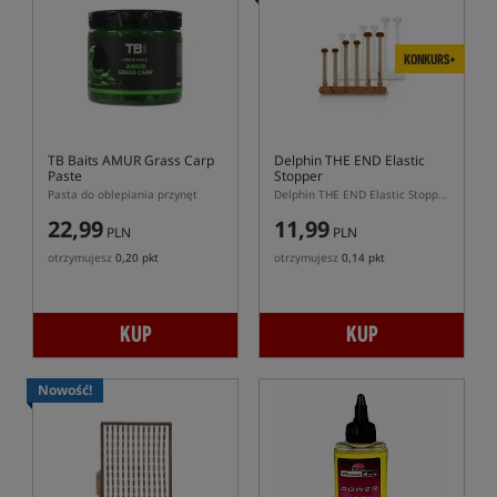
KONKURS+
TB Baits AMUR Grass Carp
Delphin THE END Elastic
Paste
Stopper
Pasta do oblepiania przynęt
Delphin THE END Elastic Stopper – elastyczne stopery do przynęt karpiowych
22,99
11,99
PLN
PLN
otrzymujesz
0,20 pkt
otrzymujesz
0,14 pkt
KUP
KUP
Nowość!