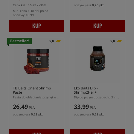
Cena kat.:
15,79
/ -30%
otrzymujesz
0,26 pkt
Min. cena z 30 dni przed
obniżką: 10.99
KUP
KUP
Bestseller!
5,0
5,0
TB Baits Orient Shrimp
Eko Baits Dip -
Paste
Shrimp2Hell+
Pasta do oblepiania przynęt o zapachu Orient Shrimp
Dip do przynęt o zapachu Shrimp2Hell+
26,49
33,99
PLN
PLN
otrzymujesz
0,23 pkt
otrzymujesz
0,28 pkt