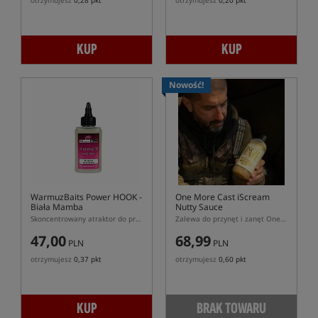
otrzymujesz
0,28 pkt
otrzymujesz
0,20 pkt
KUP
KUP
Nowość!
WarmuzBaits Power HOOK -
One More Cast iScream
Biała Mamba
Nutty Sauce
Skoncentrowany atraktor do przynęt o zapachu Biała Mamba
Zalewa do przynęt i zanęt One More Cast iScream o orzechowym aromacie
47,00
68,99
PLN
PLN
otrzymujesz
0,37 pkt
otrzymujesz
0,60 pkt
KUP
BRAK TOWARU