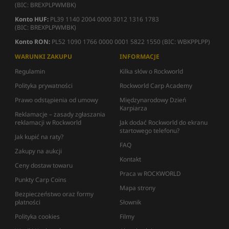
(BIC: BREXPLPWMBK)
Konto HUF:
PL39 1140 2004 0000 3012 1316 1783
(BIC: BREXPLPWMBK)
Konto RON:
PL52 1090 1766 0000 0001 5822 1550 (BIC: WBKPPLPP)
WARUNKI ZAKUPU
INFORMACJE
Regulamin
Kilka słów o Rockworld
Polityka prywatności
Rockworld Carp Academy
Prawo odstąpienia od umowy
Międzynarodowy Dzień
Karpiarza
Reklamacje – zasady zgłaszania
reklamacji w Rockworld
Jak dodać Rockworld do ekranu
startowego telefonu?
Jak kupić na raty?
FAQ
Zakupy na aukcji
Kontakt
Ceny dostaw towaru
Praca w ROCKWORLD
Punkty Carp Coins
Mapa strony
Bezpieczeństwo oraz formy
płatności
Słownik
Polityka cookies
Filmy