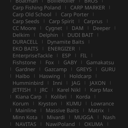
Boatman
BoilieRoller
BROS
|
|
|
|
Carp Fishing Poland
CARP MARKER
|
|
Carp Old School
Carp Porter
|
|
Carp Seeds
Carp Spirit
Carprus
|
|
|
CC Moore
Cygnet
DAM
Deeper
|
|
|
|
Delkim
Delphin
DUDI BAIT
|
|
|
DURACELL
Dynamite Baits
|
|
EKO BAITS
ENERGIZER
|
|
EnterpriseTackle
ESP
FIL
|
|
|
Fishstone
Fox
GABY
Gamakatsu
|
|
|
Gardner
Gazcamp
GREYS
GURU
|
|
|
|
Haibo
Haswing
Holdcarp
|
|
|
|
Humminbird
Inni
JAG
JAXON
|
|
|
|
JETFISH
JRC
Karel Nikl
Karp Max
|
|
|
Kiana Carp
Kolibri
Korda
|
|
|
|
Korum
Kryston
KUMU
Lowrance
|
|
|
Mainline
Massive Baits
Matrix
|
|
|
|
Minn Kota
Mivardi
MUGGA
Nash
|
|
|
NAVITAS
NawiPoland
OKUMA
|
|
|
|