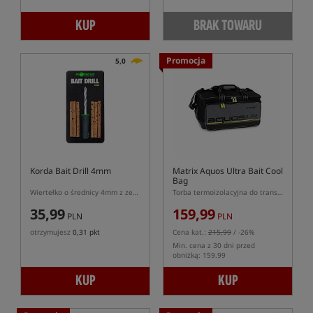
KUP
BRAK TOWARU
Promocja
5,0
Korda Bait Drill 4mm
Matrix Aquos Ultra Bait Cool
Bag
Wiertełko o średnicy 4mm z zestawem korków balansowania do przynęt
Torba termoizolacyjna do transportu przynęt
35,99
159,99
PLN
PLN
otrzymujesz
0,31 pkt
Cena kat.:
215,99
/ -26%
Min. cena z 30 dni przed
obniżką: 159.99
KUP
KUP