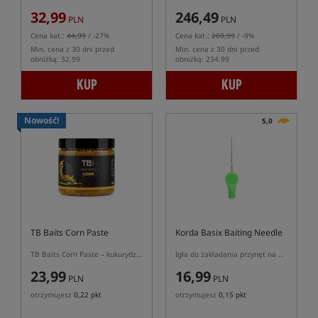
32,99
246,49
PLN
PLN
Cena kat.:
44,99
/ -27%
Cena kat.:
269,99
/ -9%
Min. cena z 30 dni przed
Min. cena z 30 dni przed
obniżką: 32.99
obniżką: 234.99
KUP
KUP
Nowość!
5,0
TB Baits Corn Paste
Korda Basix Baiting Needle
TB Baits Corn Paste – kukurydziana pasta do oblepiania przynęt
Igła do zakładania przynęt na włos
23,99
16,99
PLN
PLN
otrzymujesz
0,22 pkt
otrzymujesz
0,15 pkt