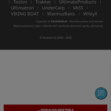
Toslon
Trakker
UltimateProducts
|
|
|
|
Ultimatron
UnderCarp
VASS
|
|
|
VIKING BOAT
WarmuzBaits
WileyX
|
|
Copyright ©
ROCKWORLD
- Wszelkie prawa zastrzeżone.
Wykorzystywanie zdjęć i tekstów bez uzyskania pisemnej zgody zabronione.
© Rockworld 2004 - 2026
+ DODAJ DO KOSZYKA