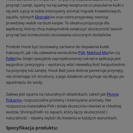
przynęt i zanęt, oparty na tej samej recepturze co popularne kulki z
tej serii. Łączy w sobie intensywny aromat mączek krewetkowych,
squida, rybnych
Ekstrakt
ów oraz ostre przyprawy, tworząc
prawdziwy wabik na duże karpie. To idealna propozycja dla
wędkarzy, którzy chcą maksymalnie zwiększyć skuteczność swoich
przynęt bez konieczności stosowania sztucznych dodatków.
Produkt może być stosowany zarówno do dopalania kulek
hakowych, jak i do zalewania woreczków
PVA
,
Method Mix
ów czy
Pellet
ów. Dzięki specjalnie zaprojektowanej nakrętce aplikacja jest
wygodna i precyzyjna – wystarczy wlać niewielką ilość bezpośrednio
na przynętę lub zanętę. Hook Bait Juice dobrze penetruje przynęty,
nie zmieniając ich struktury, a jego działanie utrzymuje się długo po
wpadnięciu do wody.
Zalewa jest oparta na naturalnych składnikach, takich jak
Płynne
Pokarmy
, rozpuszczalne proteiny i intensywne aromaty. Nie
rozpuszcza materiałów PVA i działa skutecznie również w chłodnej
wodzie. Shrimp2Hell+ to zapach, który łączy skuteczność i
naturalność – idealny wybór do łowienia w każdych warunkach.
Specyfikacja produktu: