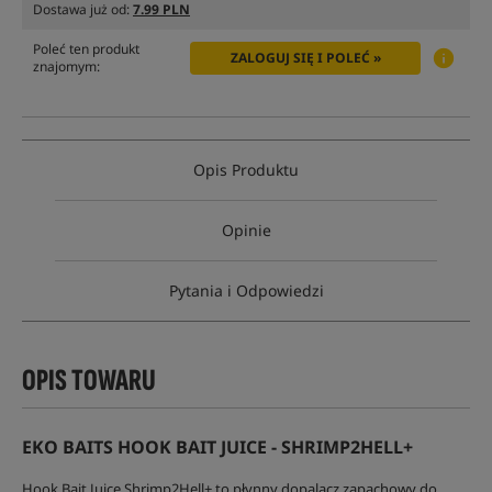
Dostawa już od:
7.99 PLN
Poleć ten produkt
ZALOGUJ SIĘ I POLEĆ »
znajomym:
Opis Produktu
Opinie
Pytania i Odpowiedzi
OPIS TOWARU
EKO BAITS HOOK BAIT JUICE - SHRIMP2HELL+
Hook Bait Juice Shrimp2Hell+ to płynny dopalacz zapachowy do