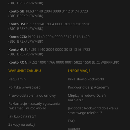
(BIC: BREXPLPWMBK)
Konto GB:
PL63 1140 2004 0000 3112 0174 3723
(BIC: BREXPLPWMBK)
Konto USD:
PL37 1140 2004 0000 3012 1316 1916
(BIC: BREXPLPWMBK)
Konto CZK:
PL02 1140 2004 0000 3312 1316 1429
(BIC: BREXPLPWMBK)
Konto HUF:
PL39 1140 2004 0000 3012 1316 1783
(BIC: BREXPLPWMBK)
Konto RON:
PL52 1090 1766 0000 0001 5822 1550 (BIC: WBKPPLPP)
WARUNKI ZAKUPU
INFORMACJE
Regulamin
Kilka słów o Rockworld
Polityka prywatności
Rockworld Carp Academy
Prawo odstąpienia od umowy
Międzynarodowy Dzień
Karpiarza
Reklamacje – zasady zgłaszania
reklamacji w Rockworld
Jak dodać Rockworld do ekranu
startowego telefonu?
Jak kupić na raty?
FAQ
Zakupy na aukcji
Kontakt