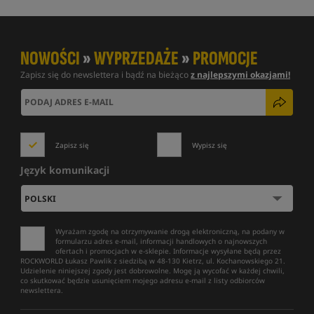
NOWOŚCI
»
WYPRZEDAŻE
»
PROMOCJE
Zapisz się do newslettera i bądź na bieżąco
z najlepszymi okazjami!
Zapisz się
Wypisz się
Język komunikacji
Wyrażam zgodę na otrzymywanie drogą elektroniczną, na podany w
formularzu adres e-mail, informacji handlowych o najnowszych
ofertach i promocjach w e-sklepie. Informacje wysyłane będą przez
ROCKWORLD Łukasz Pawlik z siedzibą w 48-130 Kietrz, ul. Kochanowskiego 21.
Udzielenie niniejszej zgody jest dobrowolne. Mogę ją wycofać w każdej chwili,
co skutkować będzie usunięciem mojego adresu e-mail z listy odbiorców
newslettera.