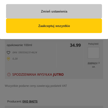
Zmień ustawienia
tylko produkty na
"naszym magazynie"
Zaakceptuj wszystkie
(część opcji mogła zostać ukryta przez wybrany sposób filtrowania)
Opcja
Cena PLN
Ilość
34.99
Podaj ilość:
opakowanie 100ml
EAN: 5905562314624
0,28
dostępny
: 3
szt.
SPODZIEWANA WYSYŁKA
JUTRO
Wszystkie podane ceny zawierają podatek VAT
Producent:
EKO BAITS