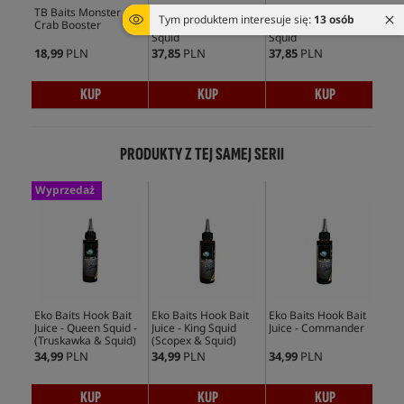
TB Baits Monster
UltimateProducts
UltimateProducts
Mas
Tym produktem interesuje się:
13 osób
Crab Booster
Liquid Food - Tangy
Liquid Food - Scopex
Ami
Squid
Squid
18,99
PLN
37,85
PLN
37,85
PLN
128
KUP
KUP
KUP
PRODUKTY Z TEJ SAMEJ SERII
Wyprzedaż
No
Eko Baits Hook Bait
Eko Baits Hook Bait
Eko Baits Hook Bait
Eko
Juice - Queen Squid -
Juice - King Squid
Juice - Commander
Jui
(Truskawka & Squid)
(Scopex & Squid)
(Sq
34,99
PLN
34,99
PLN
34,99
PLN
34,
KUP
KUP
KUP