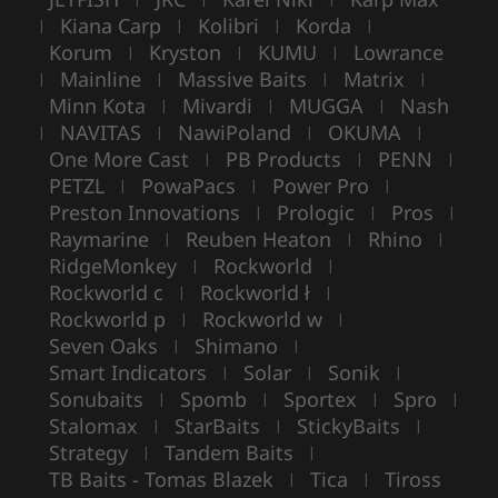
Kiana Carp
Kolibri
Korda
|
|
|
|
Korum
Kryston
KUMU
Lowrance
|
|
|
Mainline
Massive Baits
Matrix
|
|
|
|
Minn Kota
Mivardi
MUGGA
Nash
|
|
|
NAVITAS
NawiPoland
OKUMA
|
|
|
|
One More Cast
PB Products
PENN
|
|
|
PETZL
PowaPacs
Power Pro
|
|
|
Preston Innovations
Prologic
Pros
|
|
|
Raymarine
Reuben Heaton
Rhino
|
|
|
RidgeMonkey
Rockworld
|
|
Rockworld c
Rockworld ł
|
|
Rockworld p
Rockworld w
|
|
Seven Oaks
Shimano
|
|
Smart Indicators
Solar
Sonik
|
|
|
Sonubaits
Spomb
Sportex
Spro
|
|
|
|
Stalomax
StarBaits
StickyBaits
|
|
|
Strategy
Tandem Baits
|
|
TB Baits - Tomas Blazek
Tica
Tiross
|
|