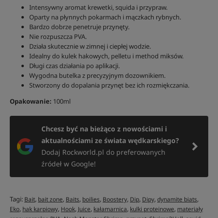
Intensywny aromat krewetki, squida i przypraw.
Oparty na płynnych pokarmach i mączkach rybnych.
Bardzo dobrze penetruje przynęty.
Nie rozpuszcza PVA.
Działa skutecznie w zimnej i ciepłej wodzie.
Idealny do kulek hakowych, pelletu i method miksów.
Długi czas działania po aplikacji.
Wygodna butelka z precyzyjnym dozownikiem.
Stworzony do dopalania przynęt bez ich rozmiękczania.
Opakowanie:
100ml
Chcesz być na bieżąco z nowościami i
aktualnościami ze świata wędkarskiego?
Dodaj Rockworld.pl do preferowanych
źródeł w Google!
Tagi:
,
,
,
,
,
,
,
,
Bait
bait zone
Baits
boilies
Boostery
Dip
Dipy
dynamite biats
,
,
,
,
,
,
Eko
hak karpiowy
Hook
Juice
kałamarnica
kulki proteinowe
materiały