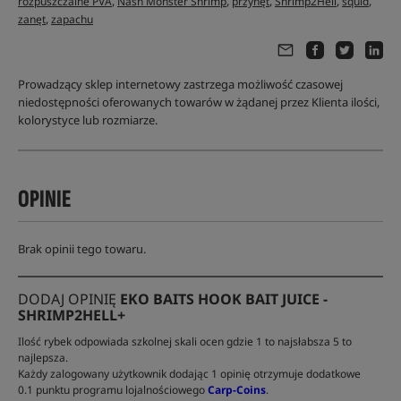
,
,
,
,
,
rozpuszczalne PVA
Nash Monster Shrimp
przynęt
Shrimp2Hell
squid
,
zanęt
zapachu
Prowadzący sklep internetowy zastrzega możliwość czasowej
niedostępności oferowanych towarów w żądanej przez Klienta ilości,
kolorystyce lub rozmiarze.
OPINIE
Brak opinii tego towaru.
DODAJ OPINIĘ
EKO BAITS HOOK BAIT JUICE -
SHRIMP2HELL+
Ilość rybek odpowiada szkolnej skali ocen gdzie 1 to najsłabsza 5 to
najlepsza.
Każdy zalogowany użytkownik dodając 1 opinię otrzymuje dodatkowe
0.1 punktu programu lojalnościowego
Carp-Coins
.