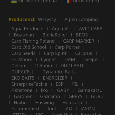
rockworld.com.ua
rockworld.ro
|
Producenci:
Wszyscy
Alpen Camping
|
|
Aqua Products
Aqua VU
AVID CARP
|
|
Boatman
BoilieRoller
BROS
|
|
|
|
Carp Fishing Poland
CARP MARKER
|
|
Carp Old School
Carp Porter
|
|
Carp Seeds
Carp Spirit
Carprus
|
|
|
CC Moore
Cygnet
DAM
Deeper
|
|
|
|
Delkim
Delphin
DUDI BAIT
|
|
|
DURACELL
Dynamite Baits
|
|
EKO BAITS
ENERGIZER
|
|
EnterpriseTackle
ESP
FIL
|
|
|
Fishstone
Fox
GABY
Gamakatsu
|
|
|
Gardner
Gazcamp
GREYS
GURU
|
|
|
|
Haibo
Haswing
Holdcarp
|
|
|
|
Humminbird
Inni
JAG
JAXON
|
|
|
|
JETFISH
JRC
Karel Nikl
Karp Max
|
|
|