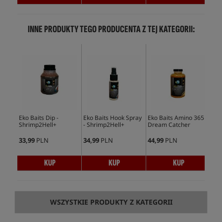
INNE PRODUKTY TEGO PRODUCENTA Z TEJ KATEGORII:
Wy
Eko Baits Dip -
Eko Baits Hook Spray
Eko Baits Amino 365 -
Eko
Shrimp2Hell+
- Shrimp2Hell+
Dream Catcher
Jui
(Tr
33,99
PLN
34,99
PLN
44,99
PLN
34,
KUP
KUP
KUP
WSZYSTKIE PRODUKTY Z KATEGORII