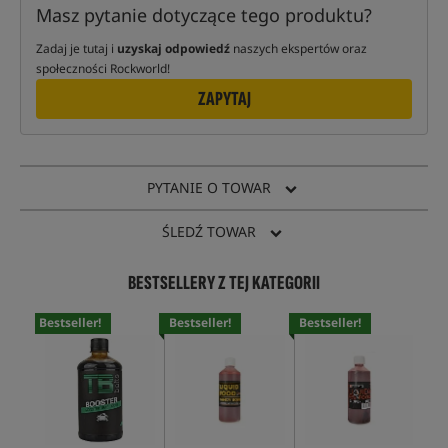
Masz pytanie dotyczące tego produktu?
Zadaj je tutaj i
uzyskaj odpowiedź
naszych ekspertów oraz
społeczności Rockworld!
ZAPYTAJ
PYTANIE O TOWAR
ŚLEDŹ TOWAR
BESTSELLERY Z TEJ KATEGORII
Bestseller!
Bestseller!
Bestseller!
Bes