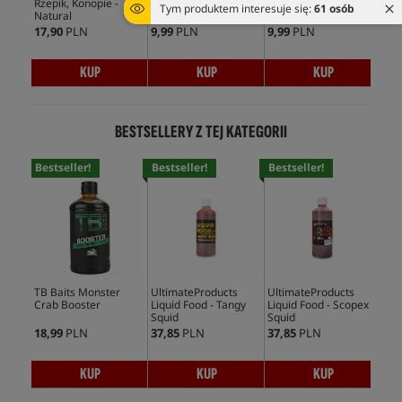
Rzepik, Konopie -
Barbless
Barbless
Boo
Tym produktem interesuje się:
61 osób
Natural
17,90
PLN
9,99
PLN
9,99
PLN
34,
KUP
KUP
KUP
BESTSELLERY Z TEJ KATEGORII
Bestseller!
Bestseller!
Bestseller!
Bes
TB Baits Monster
UltimateProducts
UltimateProducts
Mas
Crab Booster
Liquid Food - Tangy
Liquid Food - Scopex
Ami
Squid
Squid
18,99
PLN
37,85
PLN
37,85
PLN
128
KUP
KUP
KUP