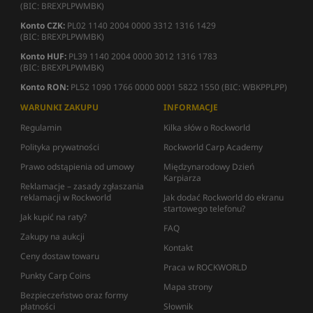
(BIC: BREXPLPWMBK)
Konto CZK:
PL02 1140 2004 0000 3312 1316 1429
(BIC: BREXPLPWMBK)
Konto HUF:
PL39 1140 2004 0000 3012 1316 1783
(BIC: BREXPLPWMBK)
Konto RON:
PL52 1090 1766 0000 0001 5822 1550 (BIC: WBKPPLPP)
WARUNKI ZAKUPU
INFORMACJE
Regulamin
Kilka słów o Rockworld
Polityka prywatności
Rockworld Carp Academy
Prawo odstąpienia od umowy
Międzynarodowy Dzień
Karpiarza
Reklamacje – zasady zgłaszania
reklamacji w Rockworld
Jak dodać Rockworld do ekranu
startowego telefonu?
Jak kupić na raty?
FAQ
Zakupy na aukcji
Kontakt
Ceny dostaw towaru
Praca w ROCKWORLD
Punkty Carp Coins
Mapa strony
Bezpieczeństwo oraz formy
płatności
Słownik