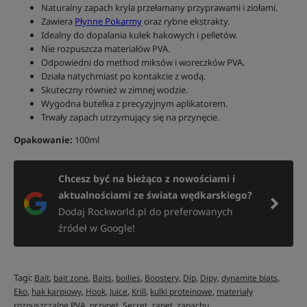
Naturalny zapach kryla przełamany przyprawami i ziołami.
Zawiera
Płynne Pokarmy
oraz rybne ekstrakty.
Idealny do dopalania kulek hakowych i pelletów.
Nie rozpuszcza materiałów PVA.
Odpowiedni do method miksów i woreczków PVA.
Działa natychmiast po kontakcie z wodą.
Skuteczny również w zimnej wodzie.
Wygodna butelka z precyzyjnym aplikatorem.
Trwały zapach utrzymujący się na przynęcie.
Opakowanie:
100ml
Chcesz być na bieżąco z nowościami i
aktualnościami ze świata wędkarskiego?
Dodaj Rockworld.pl do preferowanych
źródeł w Google!
Tagi:
,
,
,
,
,
,
,
,
Bait
bait zone
Baits
boilies
Boostery
Dip
Dipy
dynamite biats
,
,
,
,
,
,
Eko
hak karpiowy
Hook
Juice
Krill
kulki proteinowe
materiały
,
,
,
,
rozpuszczalne PVA
przynęt
Secret
zanęt
zapachu