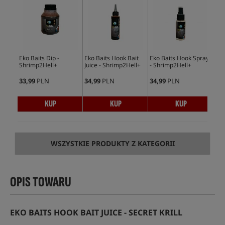
Eko Baits Dip -
Eko Baits Hook Bait
Eko Baits Hook Spray
Eko
Shrimp2Hell+
Juice - Shrimp2Hell+
- Shrimp2Hell+
Dre
33,99
PLN
34,99
PLN
34,99
PLN
44,
KUP
KUP
KUP
WSZYSTKIE PRODUKTY Z KATEGORII
OPIS TOWARU
EKO BAITS HOOK BAIT JUICE - SECRET KRILL