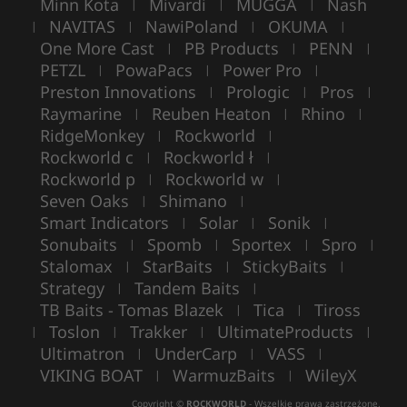
Minn Kota
Mivardi
MUGGA
Nash
|
|
|
NAVITAS
NawiPoland
OKUMA
|
|
|
|
One More Cast
PB Products
PENN
|
|
|
PETZL
PowaPacs
Power Pro
|
|
|
Preston Innovations
Prologic
Pros
|
|
|
Raymarine
Reuben Heaton
Rhino
|
|
|
RidgeMonkey
Rockworld
|
|
Rockworld c
Rockworld ł
|
|
Rockworld p
Rockworld w
|
|
Seven Oaks
Shimano
|
|
Smart Indicators
Solar
Sonik
|
|
|
Sonubaits
Spomb
Sportex
Spro
|
|
|
|
Stalomax
StarBaits
StickyBaits
|
|
|
Strategy
Tandem Baits
|
|
TB Baits - Tomas Blazek
Tica
Tiross
|
|
Toslon
Trakker
UltimateProducts
|
|
|
|
Ultimatron
UnderCarp
VASS
|
|
|
VIKING BOAT
WarmuzBaits
WileyX
|
|
Copyright ©
ROCKWORLD
- Wszelkie prawa zastrzeżone.