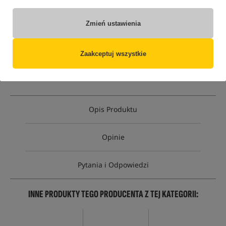
tylko produkty na
"naszym magazynie"
(część opcji mogła zostać ukryta przez wybrany sposób filtrowania)
Zmień ustawienia
Opcja
Cena PLN
Ilość
34.99
opakowanie 100ml
Zaakceptuj wszystkie
Brak
produktu
EAN: 5905562314617
Opis Produktu
Opinie
Pytania i Odpowiedzi
INNE PRODUKTY TEGO PRODUCENTA Z TEJ KATEGORII: