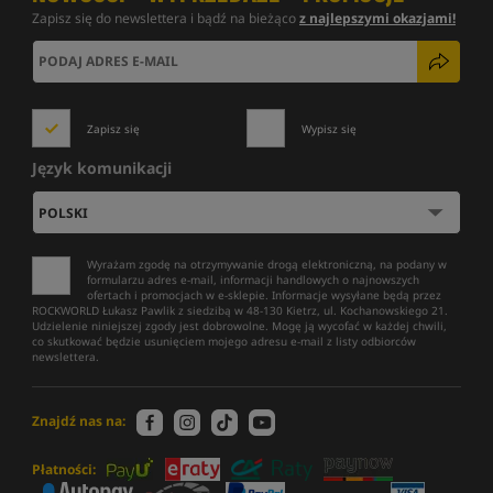
Zapisz się do newslettera i bądź na bieżąco
z najlepszymi okazjami!
Zapisz się
Wypisz się
Język komunikacji
Wyrażam zgodę na otrzymywanie drogą elektroniczną, na podany w
formularzu adres e-mail, informacji handlowych o najnowszych
ofertach i promocjach w e-sklepie. Informacje wysyłane będą przez
ROCKWORLD Łukasz Pawlik z siedzibą w 48-130 Kietrz, ul. Kochanowskiego 21.
Udzielenie niniejszej zgody jest dobrowolne. Mogę ją wycofać w każdej chwili,
co skutkować będzie usunięciem mojego adresu e-mail z listy odbiorców
newslettera.
Znajdź nas na:
Płatności: