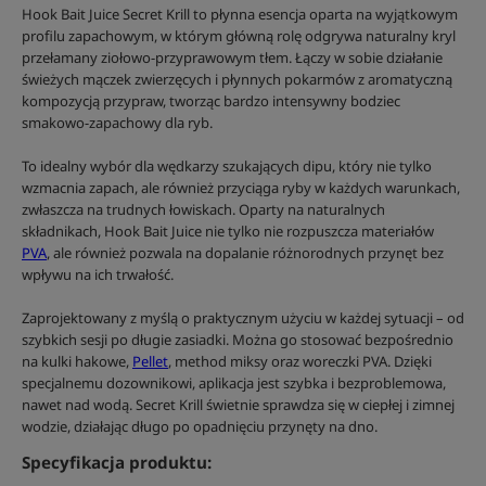
Hook Bait Juice Secret Krill to płynna esencja oparta na wyjątkowym
profilu zapachowym, w którym główną rolę odgrywa naturalny kryl
przełamany ziołowo-przyprawowym tłem. Łączy w sobie działanie
świeżych mączek zwierzęcych i płynnych pokarmów z aromatyczną
kompozycją przypraw, tworząc bardzo intensywny bodziec
smakowo-zapachowy dla ryb.
To idealny wybór dla wędkarzy szukających dipu, który nie tylko
wzmacnia zapach, ale również przyciąga ryby w każdych warunkach,
zwłaszcza na trudnych łowiskach. Oparty na naturalnych
składnikach, Hook Bait Juice nie tylko nie rozpuszcza materiałów
PVA
, ale również pozwala na dopalanie różnorodnych przynęt bez
wpływu na ich trwałość.
Zaprojektowany z myślą o praktycznym użyciu w każdej sytuacji – od
szybkich sesji po długie zasiadki. Można go stosować bezpośrednio
na kulki hakowe,
Pellet
, method miksy oraz woreczki PVA. Dzięki
specjalnemu dozownikowi, aplikacja jest szybka i bezproblemowa,
nawet nad wodą. Secret Krill świetnie sprawdza się w ciepłej i zimnej
wodzie, działając długo po opadnięciu przynęty na dno.
Specyfikacja produktu: