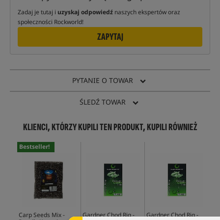
Zadaj je tutaj i
uzyskaj odpowiedź
naszych ekspertów oraz
społeczności Rockworld!
ZAPYTAJ
PYTANIE O TOWAR
ŚLEDŹ TOWAR
KLIENCI, KTÓRZY KUPILI TEN PRODUKT, KUPILI RÓWNIEŻ
Bestseller!
Carp Seeds Mix -
Gardner Chod Rig -
Gardner Chod Rig -
Tan