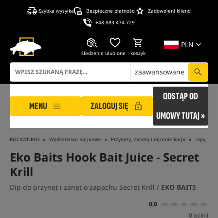
Szybka wysyłka
Bezpieczne płatności
Zadowoleni klienci
+48 883 474 729
PLN
śledzenie
ulubione
koszyk
zaawansowane
ODSTĄP OD
MENU
ZALOGUJ SIĘ
UMOWY TUTAJ »
ROCKWORLD
Wędkarstwo Karpiowe
Przynęty, zanęty i nęcenie karpi
Dipy, Boo
Eko Baits Hook Bait Juice - Secret
Krill
Dip do przynęt i zanęt o zapachu Secret Krill /
EKO BAITS
0,0
0 opinii