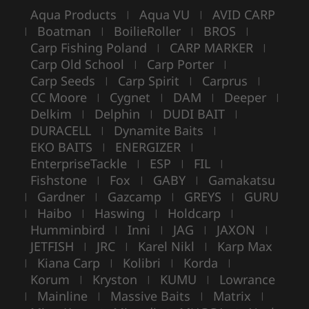
Aqua Products
Aqua VU
AVID CARP
|
|
Boatman
BoilieRoller
BROS
|
|
|
|
Carp Fishing Poland
CARP MARKER
|
|
Carp Old School
Carp Porter
|
|
Carp Seeds
Carp Spirit
Carprus
|
|
|
CC Moore
Cygnet
DAM
Deeper
|
|
|
|
Delkim
Delphin
DUDI BAIT
|
|
|
DURACELL
Dynamite Baits
|
|
EKO BAITS
ENERGIZER
|
|
EnterpriseTackle
ESP
FIL
|
|
|
Fishstone
Fox
GABY
Gamakatsu
|
|
|
Gardner
Gazcamp
GREYS
GURU
|
|
|
|
Haibo
Haswing
Holdcarp
|
|
|
|
Humminbird
Inni
JAG
JAXON
|
|
|
|
JETFISH
JRC
Karel Nikl
Karp Max
|
|
|
Kiana Carp
Kolibri
Korda
|
|
|
|
Korum
Kryston
KUMU
Lowrance
|
|
|
Mainline
Massive Baits
Matrix
|
|
|
|