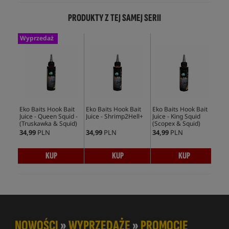
PRODUKTY Z TEJ SAMEJ SERII
Wyprzedaż
Eko Baits Hook Bait
Eko Baits Hook Bait
Eko Baits Hook Bait
Eko
Juice - Queen Squid -
Juice - Shrimp2Hell+
Juice - King Squid
Jui
(Truskawka & Squid)
(Scopex & Squid)
34,99
PLN
34,99
PLN
34,99
PLN
34,
KUP
KUP
KUP
NOWOŚCI
»
WYPRZEDAŻE
»
PROMOCJE