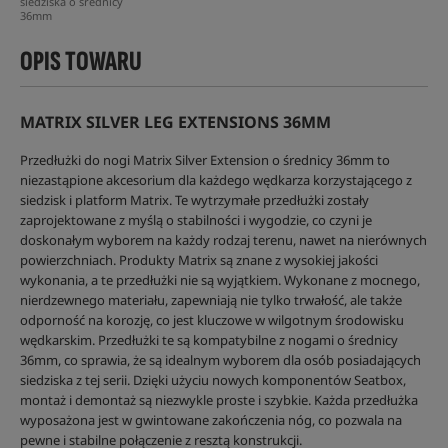
siedziska o średnicy
36mm
OPIS TOWARU
MATRIX SILVER LEG EXTENSIONS 36MM
Przedłużki do nogi Matrix Silver Extension o średnicy 36mm to
niezastąpione akcesorium dla każdego wędkarza korzystającego z
siedzisk i platform Matrix. Te wytrzymałe przedłużki zostały
zaprojektowane z myślą o stabilności i wygodzie, co czyni je
doskonałym wyborem na każdy rodzaj terenu, nawet na nierównych
powierzchniach. Produkty Matrix są znane z wysokiej jakości
wykonania, a te przedłużki nie są wyjątkiem. Wykonane z mocnego,
nierdzewnego materiału, zapewniają nie tylko trwałość, ale także
odporność na korozję, co jest kluczowe w wilgotnym środowisku
wędkarskim. Przedłużki te są kompatybilne z nogami o średnicy
36mm, co sprawia, że są idealnym wyborem dla osób posiadających
siedziska z tej serii. Dzięki użyciu nowych komponentów Seatbox,
montaż i demontaż są niezwykle proste i szybkie. Każda przedłużka
wyposażona jest w gwintowane zakończenia nóg, co pozwala na
pewne i stabilne połączenie z resztą konstrukcji.