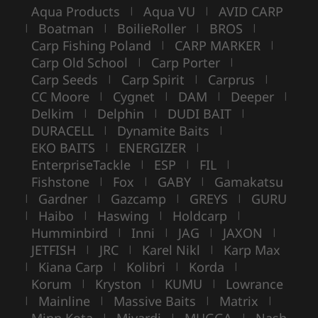
Aqua Products
Aqua VU
AVID CARP
|
|
Boatman
BoilieRoller
BROS
|
|
|
|
Carp Fishing Poland
CARP MARKER
|
|
Carp Old School
Carp Porter
|
|
Carp Seeds
Carp Spirit
Carprus
|
|
|
CC Moore
Cygnet
DAM
Deeper
|
|
|
|
Delkim
Delphin
DUDI BAIT
|
|
|
DURACELL
Dynamite Baits
|
|
EKO BAITS
ENERGIZER
|
|
EnterpriseTackle
ESP
FIL
|
|
|
Fishstone
Fox
GABY
Gamakatsu
|
|
|
Gardner
Gazcamp
GREYS
GURU
|
|
|
|
Haibo
Haswing
Holdcarp
|
|
|
|
Humminbird
Inni
JAG
JAXON
|
|
|
|
JETFISH
JRC
Karel Nikl
Karp Max
|
|
|
Kiana Carp
Kolibri
Korda
|
|
|
|
Korum
Kryston
KUMU
Lowrance
|
|
|
Mainline
Massive Baits
Matrix
|
|
|
|
Minn Kota
Mivardi
MUGGA
Nash
|
|
|