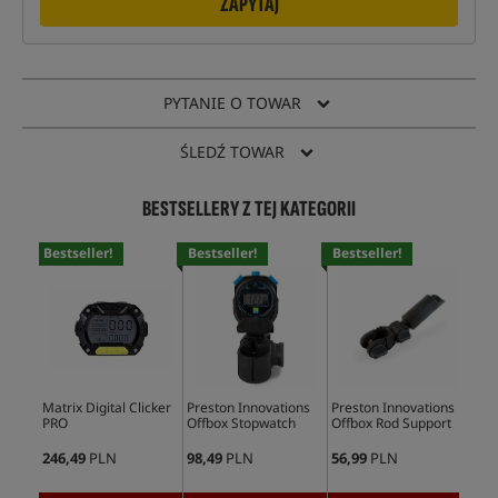
ZAPYTAJ
PYTANIE O TOWAR
ŚLEDŹ TOWAR
BESTSELLERY Z TEJ KATEGORII
Bestseller!
Bestseller!
Bestseller!
Bes
Matrix Digital Clicker
Preston Innovations
Preston Innovations
Pre
PRO
Offbox Stopwatch
Offbox Rod Support
Abs
Wat
246,49
PLN
98,49
PLN
56,99
PLN
75,