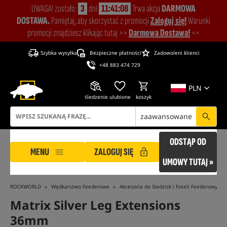
UWAGA! zostało:
3
dni
11:41:08
Trwa akcja
DARMOWA
DOSTAWA.
Pamiętaj, aby skorzystać z promocji
Zaloguj się!
Warunki
promocji znajdziesz klikając tutaj >>
Darmowa Dostawa!
<<
Szybka wysyłka
Bezpieczne płatności
Zadowoleni klienci
+48 883 474 729
PLN
śledzenie
ulubione
koszyk
zaawansowane
ODSTĄP OD
MENU
ZALOGUJ SIĘ
UMOWY TUTAJ »
ROCKWORLD
Wędkarstwo Feederowe
Akcesoria do Siedzisk i Foteli Feederowych
Matrix Silver Leg Extensions
36mm