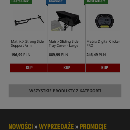
Bestseller!
Nowość!
Bestseller!
Matrix X Strong Side
Matrix Sliding Side
Matrix Digital Clicker
Mat
Support Arm
Tray Cover - Large
PRO
Ext
196,99
PLN
669,99
PLN
246,49
PLN
78,
KUP
KUP
KUP
WSZYSTKIE PRODUKTY Z KATEGORII
NOWOŚCI
»
WYPRZEDAŻE
»
PROMOCJE