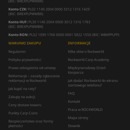
(BIC: BREXPLPWMBK)
Konto CZK:
PL02 1140 2004 0000 3312 1316 1429
(BIC: BREXPLPWMBK)
Konto HUF:
PL39 1140 2004 0000 3012 1316 1783
(BIC: BREXPLPWMBK)
Konto RON:
PL52 1090 1766 0000 0001 5822 1550 (BIC: WBKPPLPP)
WARUNKI ZAKUPU
INFORMACJE
Regulamin
Kilka słów o Rockworld
Polityka prywatności
Rockworld Carp Academy
Prawo odstąpienia od umowy
Międzynarodowy Dzień
Karpiarza
Reklamacje – zasady zgłaszania
reklamacji w Rockworld
Jak dodać Rockworld do ekranu
startowego telefonu?
Jak kupić na raty?
FAQ
Zakupy na aukcji
Kontakt
Ceny dostaw towaru
Praca w ROCKWORLD
Punkty Carp Coins
Mapa strony
Bezpieczeństwo oraz formy
płatności
Słownik