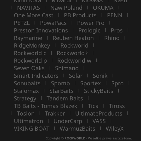
NAVITAS
NawiPoland
OKUMA
|
|
|
|
One More Cast
PB Products
PENN
|
|
|
PETZL
PowaPacs
Power Pro
|
|
|
Preston Innovations
Prologic
Pros
|
|
|
Raymarine
Reuben Heaton
Rhino
|
|
|
RidgeMonkey
Rockworld
|
|
Rockworld c
Rockworld ł
|
|
Rockworld p
Rockworld w
|
|
Seven Oaks
Shimano
|
|
Smart Indicators
Solar
Sonik
|
|
|
Sonubaits
Spomb
Sportex
Spro
|
|
|
|
Stalomax
StarBaits
StickyBaits
|
|
|
Strategy
Tandem Baits
|
|
TB Baits - Tomas Blazek
Tica
Tiross
|
|
Toslon
Trakker
UltimateProducts
|
|
|
|
Ultimatron
UnderCarp
VASS
|
|
|
VIKING BOAT
WarmuzBaits
WileyX
|
|
Copyright ©
ROCKWORLD
- Wszelkie prawa zastrzeżone.