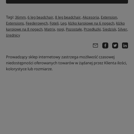
Tagi:
,
,
,
,
,
36mm
6 leg beadchair
8 leg beadchair
Akcesoria
Extension
,
,
,
,
,
Extensions
Feederowych
Foteli
Leg
łóżko karpiowe na 6 nogach
łóżko
,
,
,
,
,
,
,
karpiowe na 8 nogach
Matrix
nogi
Pozostałe
Przedłużki
Siedzisk
Silver
średnicy
Prowadzący sklep internetowy zastrzega możliwość czasowej
niedostępności oferowanych towarów w żądanej przez Klienta ilości,
kolorystyce lub rozmiarze.