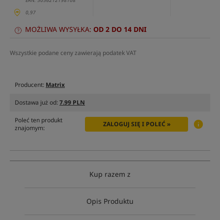
EAN: 5056212198108
0,97
MOŻLIWA WYSYŁKA:
OD 2 DO 14 DNI
Wszystkie podane ceny zawierają podatek VAT
Producent:
Matrix
Dostawa już od:
7.99 PLN
Poleć ten produkt
ZALOGUJ SIĘ I POLEĆ »
znajomym:
Kup razem z
Opis Produktu