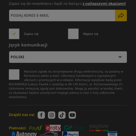
Zapisz się do newslettera i bądź na bieżąco
z najlepszymi okazjami!
Zapisz się
Wypisz się
Język komunikacji
Wyrażam zgodę na otrzymywanie drogą elektroniczną, na podany w
formularzu adres e-mail, informacji handlowych o najnowszych
ofertach i promocjach w e-sklepie. Informacje wysyłane będą przez
ROCKWORLD Łukasz Pawlik z siedzibą w 48-130 Kietrz, ul. Kochanowskiego 21.
Udzielenie niniejszej zgody jest dobrowolne. Mogę ją wycofać w każdej chwili,
co skutkować będzie usunięciem mojego adresu e-mail z listy odbiorców
newslettera.
Znajdź nas na:
Płatności: