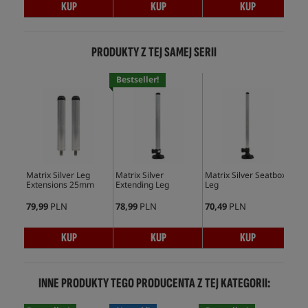
KUP
KUP
KUP
PRODUKTY Z TEJ SAMEJ SERII
Bestseller!
Matrix Silver Leg
Matrix Silver
Matrix Silver Seatbox
Mat
Extensions 25mm
Extending Leg
Leg
Ext
79,99
PLN
78,99
PLN
70,49
PLN
90,
KUP
KUP
KUP
INNE PRODUKTY TEGO PRODUCENTA Z TEJ KATEGORII: