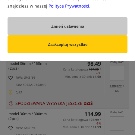
znajdziesz w naszej
Polityce Prywatności
.
Zmień ustawienia
tylko produkty na
"naszym magazynie"
(część opcji mogła zostać ukryta przez wybrany sposób filtrowania)
Zaakceptuj wszystkie
Opcja
Cena PLN
Ilość
98.49
Podaj ilość:
model 36mm / 150mm
(2pcs)
Cena katalogowa
107.99
/
-9%
Min. cena z 30 dni:
64.60
MPN: GMB193
EAN: 5056212198092
dostępny
: 1
szt.
0,83
SPODZIEWANA WYSYŁKA JESZCZE
DZIŚ
114.99
Podaj ilość:
model 36mm / 300mm
(2pcs)
Cena katalogowa
125.99
/
-9%
Min. cena z 30 dni:
114.99
MPN: GMB194