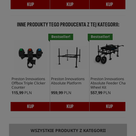
KUP
KUP
KUP
INNE PRODUKTY TEGO PRODUCENTA Z TEJ KATEGORII:
Bestseller!
Bestseller!
Bes
Preston Innovations
Preston Innovations
Preston Innovations
Pre
Offbox Triple Clicker
Absolute Platform
Absolute Feeder Chair
Abs
Counter
Wheel Kit
Foo
115,99
PLN
959,99
PLN
557,99
PLN
664
KUP
KUP
KUP
WSZYSTKIE PRODUKTY Z KATEGORII