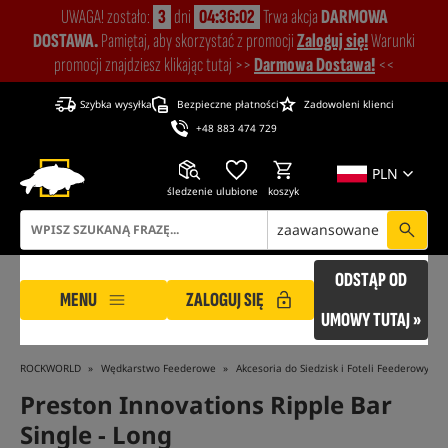
UWAGA! zostało:
3
dni
04:36:02
Trwa akcja
DARMOWA
DOSTAWA.
Pamiętaj, aby skorzystać z promocji
Zaloguj się!
Warunki
promocji znajdziesz klikając tutaj >>
Darmowa Dostawa!
<<
Szybka wysyłka
Bezpieczne płatności
Zadowoleni klienci
+48 883 474 729
PLN
śledzenie
ulubione
koszyk
zaawansowane
ODSTĄP OD
MENU
ZALOGUJ SIĘ
UMOWY TUTAJ »
ROCKWORLD
Wędkarstwo Feederowe
Akcesoria do Siedzisk i Foteli Feederowych
Preston Innovations Ripple Bar
Single - Long