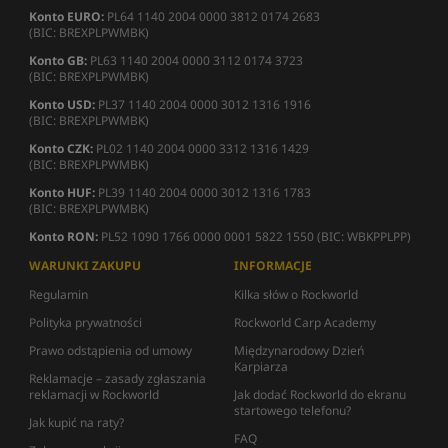
Konto EURO:
PL64 1140 2004 0000 3812 0174 2683
(BIC: BREXPLPWMBK)
Konto GB:
PL63 1140 2004 0000 3112 0174 3723
(BIC: BREXPLPWMBK)
Konto USD:
PL37 1140 2004 0000 3012 1316 1916
(BIC: BREXPLPWMBK)
Konto CZK:
PL02 1140 2004 0000 3312 1316 1429
(BIC: BREXPLPWMBK)
Konto HUF:
PL39 1140 2004 0000 3012 1316 1783
(BIC: BREXPLPWMBK)
Konto RON:
PL52 1090 1766 0000 0001 5822 1550 (BIC: WBKPPLPP)
WARUNKI ZAKUPU
INFORMACJE
Regulamin
Kilka słów o Rockworld
Polityka prywatności
Rockworld Carp Academy
Prawo odstąpienia od umowy
Międzynarodowy Dzień
Karpiarza
Reklamacje – zasady zgłaszania
reklamacji w Rockworld
Jak dodać Rockworld do ekranu
startowego telefonu?
Jak kupić na raty?
FAQ