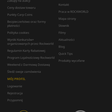
Zakupy na aukcji
Kontakt
Ceny dostaw towaru
Praca w ROCKWORLD
Punkty Carp Coins
Mapa strony
Bezpieczeństwo oraz formy
płatności
Słownik
Polityka cookies
Filmy
Wyniki Konkursów+
Aktualności
organizowanych przez Rockworld
Blog
Regulamin Karty Rabatowej
Quick Tips
Program Lojalnościowy Rockworld
Produkty wycofane
Weekend z Darmową Dostawą
Śledź swoje zamówienia
MÓJ PROFIL
Logowanie
Rejestracja
Przypomnij