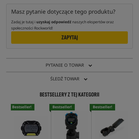
Masz pytanie dotyczące tego produktu?
Zadaj je tutaj i
uzyskaj odpowiedź
naszych ekspertów oraz
społeczności Rockworld!
ZAPYTAJ
PYTANIE O TOWAR
ŚLEDŹ TOWAR
BESTSELLERY Z TEJ KATEGORII
Bestseller!
Bestseller!
Bestseller!
Bes