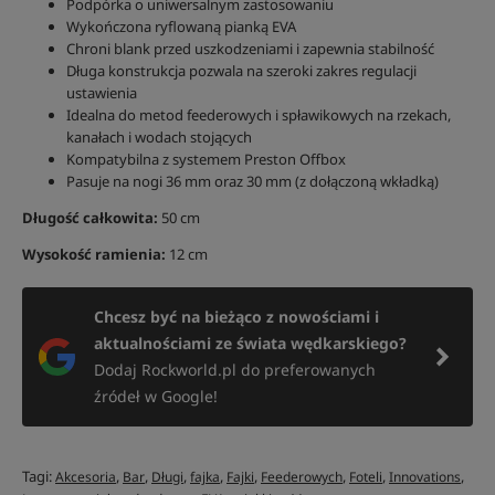
Podpórka o uniwersalnym zastosowaniu
Wykończona ryflowaną pianką EVA
Chroni blank przed uszkodzeniami i zapewnia stabilność
Długa konstrukcja pozwala na szeroki zakres regulacji
ustawienia
Idealna do metod feederowych i spławikowych na rzekach,
kanałach i wodach stojących
Kompatybilna z systemem Preston Offbox
Pasuje na nogi 36 mm oraz 30 mm (z dołączoną wkładką)
Długość całkowita:
50 cm
Wysokość ramienia:
12 cm
Chcesz być na bieżąco z nowościami i
aktualnościami ze świata wędkarskiego?
Dodaj Rockworld.pl do preferowanych
źródeł w Google!
Tagi:
,
,
,
,
,
,
,
,
Akcesoria
Bar
Długi
fajka
Fajki
Feederowych
Foteli
Innovations