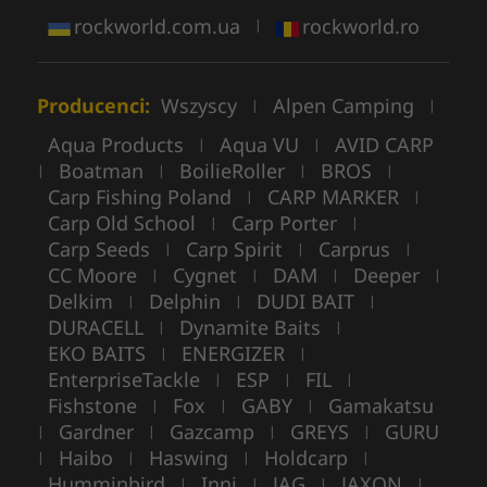
rockworld.com.ua
rockworld.ro
|
Producenci:
Wszyscy
Alpen Camping
|
|
Aqua Products
Aqua VU
AVID CARP
|
|
Boatman
BoilieRoller
BROS
|
|
|
|
Carp Fishing Poland
CARP MARKER
|
|
Carp Old School
Carp Porter
|
|
Carp Seeds
Carp Spirit
Carprus
|
|
|
CC Moore
Cygnet
DAM
Deeper
|
|
|
|
Delkim
Delphin
DUDI BAIT
|
|
|
DURACELL
Dynamite Baits
|
|
EKO BAITS
ENERGIZER
|
|
EnterpriseTackle
ESP
FIL
|
|
|
Fishstone
Fox
GABY
Gamakatsu
|
|
|
Gardner
Gazcamp
GREYS
GURU
|
|
|
|
Haibo
Haswing
Holdcarp
|
|
|
|
Humminbird
Inni
JAG
JAXON
|
|
|
|