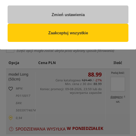
Zmień ustawienia
Zaakceptuj wszystkie
tylko produkty na
"naszym magazynie"
(część opcji mogła zostać ukryta przez wybrany sposób filtrowania)
Opcja
Cena PLN
Ilość
88.99
Podaj ilość:
model Long
(50cm)
Cena katalogowa
121.49
/
-27%
Min. cena z 30 dni:
88.99
MPN:
Koniec promocji: 09-08-2026, 23:59 lub do
wyczerpania zapasów
P0110017
dostępny
: 1
szt.
EAN:
5055977467429
0,94
W PONIEDZIAŁEK
SPODZIEWANA WYSYŁKA