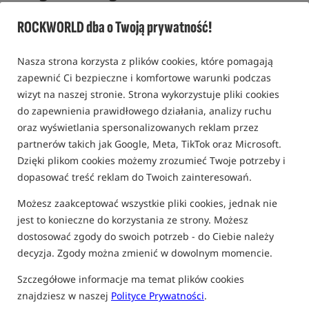
Długi uchwyt typu fajka z miękkim wykończeniem
ROCKWORLD dba o Twoją prywatność!
montowany na nogę /
Preston Innovations
0,0
Nasza strona korzysta z plików cookies, które pomagają
0 opinii
zapewnić Ci bezpieczne i komfortowe warunki podczas
wizyt na naszej stronie. Strona wykorzystuje pliki cookies
Promocja
do zapewnienia prawidłowego działania, analizy ruchu
oraz wyświetlania spersonalizowanych reklam przez
partnerów takich jak Google, Meta, TikTok oraz Microsoft.
Dzięki plikom cookies możemy zrozumieć Twoje potrzeby i
dopasować treść reklam do Twoich zainteresowań.
Możesz zaakceptować wszystkie pliki cookies, jednak nie
jest to konieczne do korzystania ze strony. Możesz
dostosować zgody do swoich potrzeb - do Ciebie należy
decyzja. Zgody można zmienić w dowolnym momencie.
Szczegółowe informacje ma temat plików cookies
znajdziesz w naszej
Polityce Prywatności
.