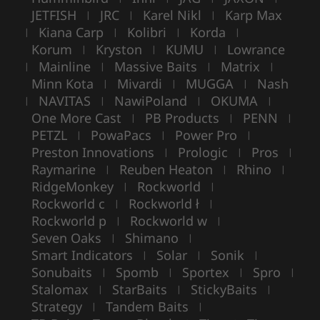
JETFISH
JRC
Karel Nikl
Karp Max
|
|
|
Kiana Carp
Kolibri
Korda
|
|
|
|
Korum
Kryston
KUMU
Lowrance
|
|
|
Mainline
Massive Baits
Matrix
|
|
|
|
Minn Kota
Mivardi
MUGGA
Nash
|
|
|
NAVITAS
NawiPoland
OKUMA
|
|
|
|
One More Cast
PB Products
PENN
|
|
|
PETZL
PowaPacs
Power Pro
|
|
|
Preston Innovations
Prologic
Pros
|
|
|
Raymarine
Reuben Heaton
Rhino
|
|
|
RidgeMonkey
Rockworld
|
|
Rockworld c
Rockworld ł
|
|
Rockworld p
Rockworld w
|
|
Seven Oaks
Shimano
|
|
Smart Indicators
Solar
Sonik
|
|
|
Sonubaits
Spomb
Sportex
Spro
|
|
|
|
Stalomax
StarBaits
StickyBaits
|
|
|
Strategy
Tandem Baits
|
|