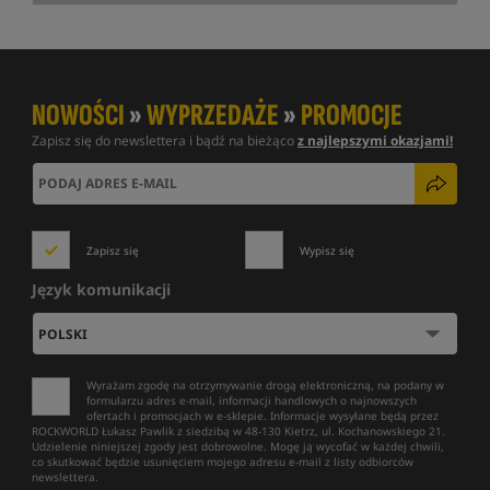
NOWOŚCI
»
WYPRZEDAŻE
»
PROMOCJE
Zapisz się do newslettera i bądź na bieżąco
z najlepszymi okazjami!
Zapisz się
Wypisz się
Język komunikacji
Wyrażam zgodę na otrzymywanie drogą elektroniczną, na podany w
formularzu adres e-mail, informacji handlowych o najnowszych
ofertach i promocjach w e-sklepie. Informacje wysyłane będą przez
ROCKWORLD Łukasz Pawlik z siedzibą w 48-130 Kietrz, ul. Kochanowskiego 21.
Udzielenie niniejszej zgody jest dobrowolne. Mogę ją wycofać w każdej chwili,
co skutkować będzie usunięciem mojego adresu e-mail z listy odbiorców
newslettera.