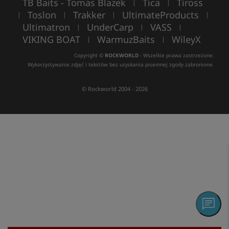
TB Baits - Tomas Blazek
Tica
Tiross
|
|
Toslon
Trakker
UltimateProducts
|
|
|
|
Ultimatron
UnderCarp
VASS
|
|
|
VIKING BOAT
WarmuzBaits
WileyX
|
|
Copyright ©
ROCKWORLD
- Wszelkie prawa zastrzeżone.
Wykorzystywanie zdjęć i tekstów bez uzyskania pisemnej zgody zabronione.
© Rockworld 2004 - 2026