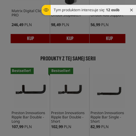
Tym produktem interesuje się:
12 osób
Matrix Digital Clicker
Preston Innovations
Preston Innovations
Pre
PRO
Offbox Stopwatch
Offbox Rod Support
Abs
Wat
246,49
PLN
98,49
PLN
56,99
PLN
75,
KUP
KUP
KUP
PRODUKTY Z TEJ SAMEJ SERII
Bestseller!
Bestseller!
Preston Innovations
Preston Innovations
Preston Innovations
Pre
Ripple Bar Double -
Ripple Bar Double -
Ripple Bar Single -
Off
Long
Short
Short
Tri
107,99
PLN
102,99
PLN
82,99
PLN
114