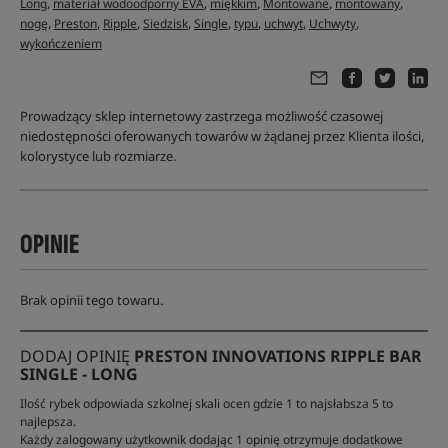
,
,
,
,
,
Long
materiał wodoodporny EVA
miękkim
Montowane
montowany
,
,
,
,
,
,
,
,
nogę
Preston
Ripple
Siedzisk
Single
typu
uchwyt
Uchwyty
wykończeniem
Prowadzący sklep internetowy zastrzega możliwość czasowej
niedostępności oferowanych towarów w żądanej przez Klienta ilości,
kolorystyce lub rozmiarze.
OPINIE
Brak opinii tego towaru.
DODAJ OPINIĘ
PRESTON INNOVATIONS RIPPLE BAR
SINGLE - LONG
Ilość rybek odpowiada szkolnej skali ocen gdzie 1 to najsłabsza 5 to
najlepsza.
Każdy zalogowany użytkownik dodając 1 opinię otrzymuje dodatkowe