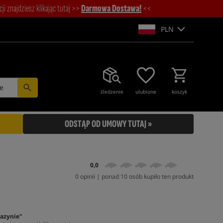
i znajdziesz klikając tutaj >>
Darmowa Dostawa!
<<
PLN
e
śledzenie
ulubione
koszyk
ODSTĄP OD UMOWY TUTAJ »
0,0
0 opinii | ponad 10 osób kupiło ten produkt
azynie"