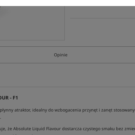
Poleć ten produkt znajomym:
Opinie
UR - F1
ci płynny atraktor, idealny do wzbogacenia przynęt i zanęt stosowa
.
je, że Absolute Liquid Flavour dostarcza czystego smaku bez zmien