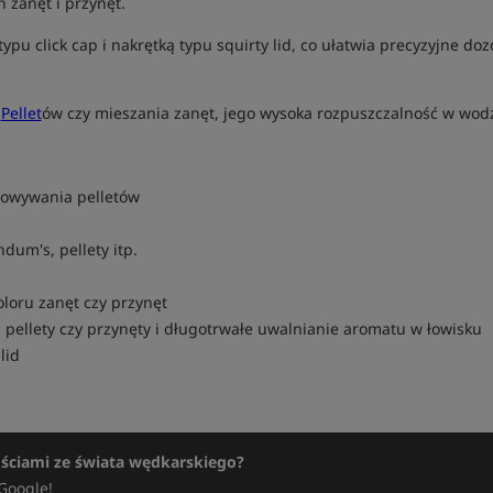
h zanęt i przynęt.
pu click cap i nakrętką typu squirty lid, co ułatwia precyzyjne do
a
Pellet
ów czy mieszania zanęt, jego wysoka rozpuszczalność w wodzi
towywania pelletów
um's, pellety itp.
loru zanęt czy przynęt
 pellety czy przynęty i długotrwałe uwalnianie aromatu w łowisku
lid
ościami ze świata wędkarskiego?
Google!