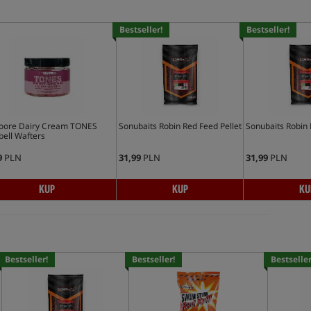
Bestseller!
Bestseller!
ore Dairy Cream TONES
Sonubaits Robin Red Feed Pellet
Sonubaits Robin 
ell Wafters
9
PLN
31,99
PLN
31,99
PLN
KUP
KUP
KU
Bestseller!
Bestseller!
Bestseller