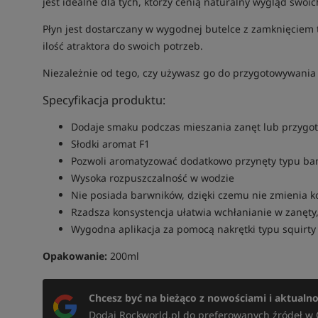
jest idealne dla tych, którzy cenią naturalny wygląd swoic
Płyn jest dostarczany w wygodnej butelce z zamknięciem ty
ilość atraktora do swoich potrzeb.
Niezależnie od tego, czy używasz go do przygotowywani
Specyfikacja produktu:
Dodaje smaku podczas mieszania zanęt lub przygo
Słodki aromat F1
Pozwoli aromatyzować dodatkowo przynęty typu band
Wysoka rozpuszczalność w wodzie
Nie posiada barwników, dzięki czemu nie zmienia ko
Rzadsza konsystencja ułatwia wchłanianie w zanęty,
Wygodna aplikacja za pomocą nakrętki typu squirty 
Opakowanie:
200ml
Chcesz być na bieżąco z nowościami i aktualn
Dodaj Rockworld.pl do preferowanych źródeł w 