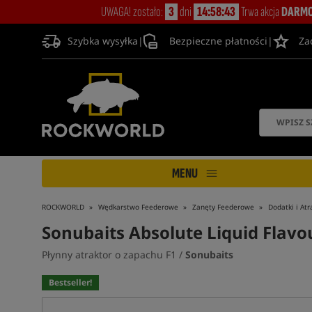
UWAGA! zostało:
3
dni
14:58:42
Trwa akcja
DARMO
Szybka wysyłka
|
Bezpieczne płatności
|
Za
MENU
ROCKWORLD
Wędkarstwo Feederowe
Zanęty Feederowe
Dodatki i Atr
Sonubaits Absolute Liquid Flavou
Płynny atraktor o zapachu F1 /
Sonubaits
Bestseller!