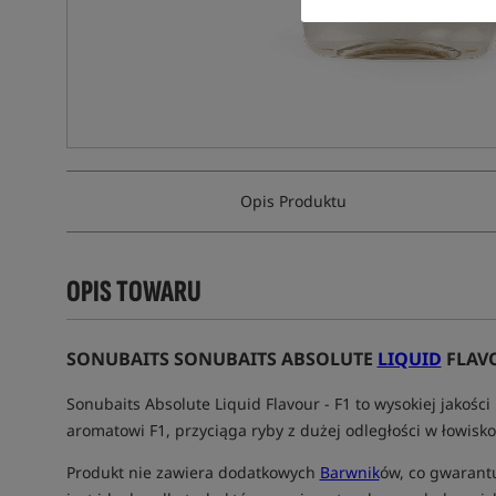
Opis Produktu
OPIS TOWARU
SONUBAITS SONUBAITS ABSOLUTE
LIQUID
FLAVO
Sonubaits Absolute Liquid Flavour - F1 to wysokiej jakoś
aromatowi F1, przyciąga ryby z dużej odległości w łowisko
Produkt nie zawiera dodatkowych
Barwnik
ów, co gwarantu