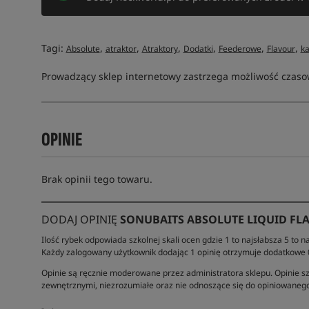
Tagi:
,
,
,
,
,
,
Absolute
atraktor
Atraktory
Dodatki
Feederowe
Flavour
k
Prowadzący sklep internetowy zastrzega możliwość czasow
OPINIE
Brak opinii tego towaru.
DODAJ OPINIĘ
SONUBAITS ABSOLUTE LIQUID FLA
Ilość rybek odpowiada szkolnej skali ocen gdzie 1 to najsłabsza 5 to na
Każdy zalogowany użytkownik dodając 1 opinię otrzymuje dodatkowe
Opinie są ręcznie moderowane przez administratora sklepu. Opinie sz
zewnętrznymi, niezrozumiałe oraz nie odnoszące się do opiniowanego