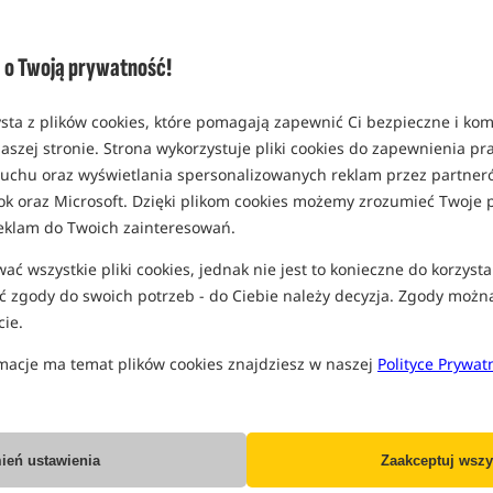
(część opcji mogła zostać ukryta prze
Opcja
o Twoją prywatność!
opakowanie 200ml
MPN: S1850065
sta z plików cookies, które pomagają zapewnić Ci bezpieczne i ko
EAN: 5056317724936
aszej stronie. Strona wykorzystuje pliki cookies do zapewnienia p
0,17
 ruchu oraz wyświetlania spersonalizowanych reklam przez partneró
ok oraz Microsoft. Dzięki plikom cookies możemy zrozumieć Twoje p
SPODZIEWANA WYSYŁKA JE
eklam do Twoich zainteresowań.
ć wszystkie pliki cookies, jednak nie jest to konieczne do korzysta
Wszystkie podane ceny zawierają pod
 zgody do swoich potrzeb - do Ciebie należy decyzja. Zgody możn
ie.
macje ma temat plików cookies znajdziesz w naszej
Polityce Prywat
Producent:
Sonubaits
Dostawa już od:
7.99 PLN
ień ustawienia
Zaakceptuj wszy