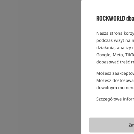
ROCKWORLD dba 
Nasza strona korzy
podczas wizyt na n
działania, analizy
Google, Meta, TikT
dopasować treść r
Możesz zaakceptowa
Możesz dostosować
dowolnym momenc
Szczegółowe infor
Zm