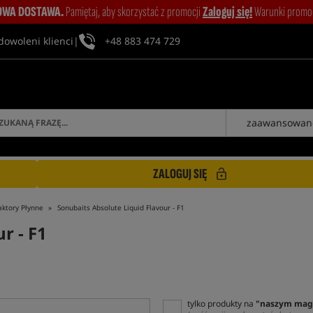
WA DOSTAWA.
Pamiętaj, aby skorzystać z promocji
Zaloguj się!
Warunki promocj
dowoleni klienci
|
+48 883 474 729
zaawansowan
ZALOGUJ SIĘ
aktory Płynne
Sonubaits Absolute Liquid Flavour - F1
r - F1
tylko produkty na
"naszym mag