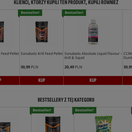
KLIENCI, KTÓRZY KUPILI TEN PRODUKT, KUPILI RÓWNIEŻ
Bestseller!
Bestseller!
 Feed Pellet
Sonubaits Krill Feed Pellet
Sonubaits Absolute Liquid Flavour -
CCMo
Krill & Squid
Dumb
30,99
PLN
20,49
PLN
39,9
P
KUP
KUP
BESTSELLERY Z TEJ KATEGORII
Bestseller!
Bestseller!