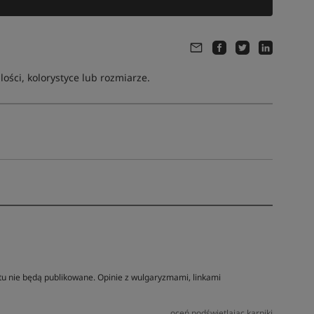
ści, kolorystyce lub rozmiarze.
tu nie będą publikowane. Opinie z wulgaryzmami, linkami
oceń podświetlając karpiki
Tym produktem interesuje się:
7 osób