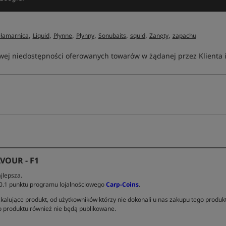
,
,
,
,
,
,
,
ałamarnica
Liquid
Płynne
Płynny
Sonubaits
squid
Zanęty
zapachu
ej niedostępności oferowanych towarów w żądanej przez Klienta ilo
VOUR - F1
jlepsza.
 0.1 punktu programu lojalnościowego
Carp-Coins
.
kalujące produkt, od użytkowników którzy nie dokonali u nas zakupu tego produk
 produktu również nie będą publikowane.