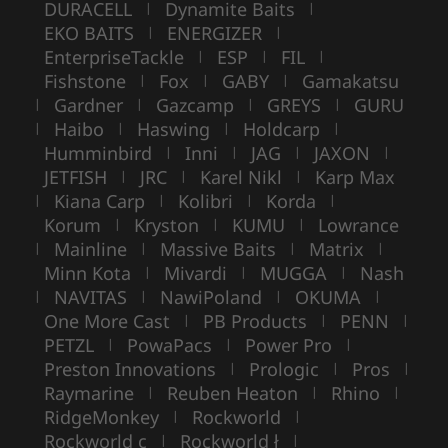
DURACELL
Dynamite Baits
|
|
EKO BAITS
ENERGIZER
|
|
EnterpriseTackle
ESP
FIL
|
|
|
Fishstone
Fox
GABY
Gamakatsu
|
|
|
Gardner
Gazcamp
GREYS
GURU
|
|
|
|
Haibo
Haswing
Holdcarp
|
|
|
|
Humminbird
Inni
JAG
JAXON
|
|
|
|
JETFISH
JRC
Karel Nikl
Karp Max
|
|
|
Kiana Carp
Kolibri
Korda
|
|
|
|
Korum
Kryston
KUMU
Lowrance
|
|
|
Mainline
Massive Baits
Matrix
|
|
|
|
Minn Kota
Mivardi
MUGGA
Nash
|
|
|
NAVITAS
NawiPoland
OKUMA
|
|
|
|
One More Cast
PB Products
PENN
|
|
|
PETZL
PowaPacs
Power Pro
|
|
|
Preston Innovations
Prologic
Pros
|
|
|
Raymarine
Reuben Heaton
Rhino
|
|
|
RidgeMonkey
Rockworld
|
|
Rockworld c
Rockworld ł
|
|