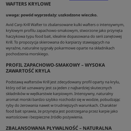
WAFTERS KRYLOWE
uwaga: powód wyprzedaży: uszkodzone wieczko.
Avid Carp Krill Wafter to zbalansowane kulki wafters o intensywnym,
krylowym profilu zapachowo-smakowym, stworzone jako przynęta
haczykowa typu food bait, idealnie dopasowana do serii zanętowej
Krill. To propozycja skierowana do karpiarzy stawiających na
wyraźne, naturalne sygnały pokarmowe oparte na składnikach
pochodzenia morskiego.
PROFIL ZAPACHOWO-SMAKOWY – WYSOKA
ZAWARTOŚĆ KRYLA
Podstawą waftersów Krill jest zdecydowany profil oparty na krylu,
który od lat uznawany jest za jeden z najbardziej skutecznych
składników w wędkarstwie karpiowym. Intensywny, naturalny
aromat morski bardzo szybko rozchodzi się w wodzie, pobudzając
ryby do żerowania nawet w trudniejszych warunkach. Charakter
food bait sprawia, że przynęta jest postrzegana przez karpie jako
wartościowe i bezpieczne źródło pożywienia.
ZBALANSOWANA PŁYWALNOŚĆ – NATURALNA