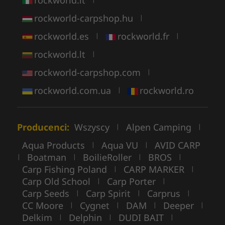
rockworld-carpshop.hu
|
rockworld.es
rockworld.fr
|
|
rockworld.lt
|
rockworld-carpshop.com
|
rockworld.com.ua
rockworld.ro
|
Producenci:
Wszyscy
Alpen Camping
|
|
Aqua Products
Aqua VU
AVID CARP
|
|
Boatman
BoilieRoller
BROS
|
|
|
|
Carp Fishing Poland
CARP MARKER
|
|
Carp Old School
Carp Porter
|
|
Carp Seeds
Carp Spirit
Carprus
|
|
|
CC Moore
Cygnet
DAM
Deeper
|
|
|
|
Delkim
Delphin
DUDI BAIT
|
|
|