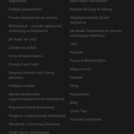
Regulamin
Kilka słów o Rockworld
Polityka prywatności
Rockworld Carp Academy
Prawo odstąpienia od umowy
Międzynarodowy Dzień
Karpiarza
Reklamacje – zasady zgłaszania
reklamacji w Rockworld
Jak dodać Rockworld do ekranu
startowego telefonu?
Jak kupić na raty?
FAQ
Zakupy na aukcji
Kontakt
Ceny dostaw towaru
Praca w ROCKWORLD
Punkty Carp Coins
Mapa strony
Bezpieczeństwo oraz formy
płatności
Słownik
Polityka cookies
Filmy
Wyniki Konkursów+
Aktualności
organizowanych przez Rockworld
Blog
Regulamin Karty Rabatowej
Quick Tips
Program Lojalnościowy Rockworld
Produkty wycofane
Weekend z Darmową Dostawą
Śledź swoje zamówienia