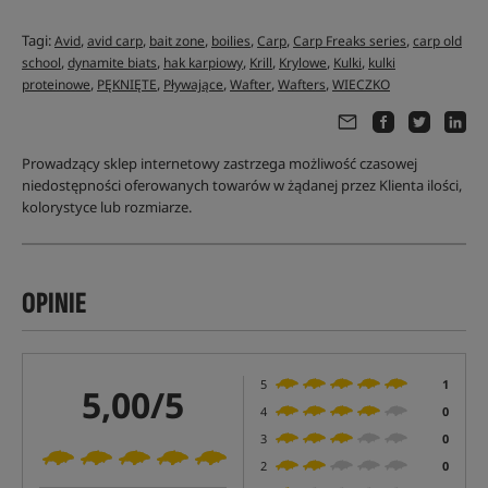
Tagi:
,
,
,
,
,
,
Avid
avid carp
bait zone
boilies
Carp
Carp Freaks series
carp old
,
,
,
,
,
,
school
dynamite biats
hak karpiowy
Krill
Krylowe
Kulki
kulki
,
,
,
,
,
proteinowe
PĘKNIĘTE
Pływające
Wafter
Wafters
WIECZKO
Prowadzący sklep internetowy zastrzega możliwość czasowej
niedostępności oferowanych towarów w żądanej przez Klienta ilości,
kolorystyce lub rozmiarze.
OPINIE
5
1
5,00/5
4
0
3
0
2
0