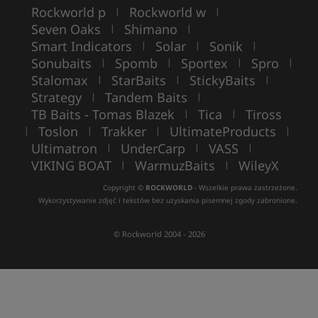
Rockworld p
Rockworld w
|
|
Seven Oaks
Shimano
|
|
Smart Indicators
Solar
Sonik
|
|
|
Sonubaits
Spomb
Sportex
Spro
|
|
|
|
Stalomax
StarBaits
StickyBaits
|
|
|
Strategy
Tandem Baits
|
|
TB Baits - Tomas Blazek
Tica
Tiross
|
|
Toslon
Trakker
UltimateProducts
|
|
|
|
Ultimatron
UnderCarp
VASS
|
|
|
VIKING BOAT
WarmuzBaits
WileyX
|
|
Copyright ©
ROCKWORLD
- Wszelkie prawa zastrzeżone.
Wykorzystywanie zdjęć i tekstów bez uzyskania pisemnej zgody zabronione.
© Rockworld 2004 - 2026