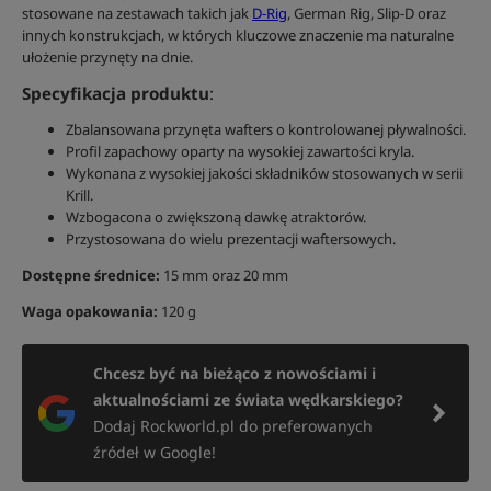
stosowane na zestawach takich jak
D-Rig
, German Rig, Slip-D oraz
innych konstrukcjach, w których kluczowe znaczenie ma naturalne
ułożenie przynęty na dnie.
Specyfikacja produktu
:
Zbalansowana przynęta wafters o kontrolowanej pływalności.
Profil zapachowy oparty na wysokiej zawartości kryla.
Wykonana z wysokiej jakości składników stosowanych w serii
Krill.
Wzbogacona o zwiększoną dawkę atraktorów.
Przystosowana do wielu prezentacji waftersowych.
Dostępne średnice:
15 mm oraz 20 mm
Waga opakowania:
120 g
Chcesz być na bieżąco z nowościami i
aktualnościami ze świata wędkarskiego?
Dodaj Rockworld.pl do preferowanych
źródeł w Google!