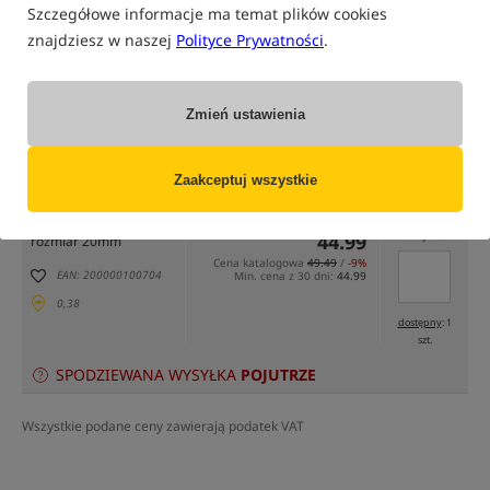
Szczegółowe informacje ma temat plików cookies
znajdziesz w naszej
Polityce Prywatności
.
Zmień ustawienia
tylko produkty na
"naszym magazynie"
(część opcji mogła zostać ukryta przez wybrany sposób filtrowania)
Zaakceptuj wszystkie
Opcja
Cena PLN
Ilość
44.99
Podaj ilość:
rozmiar 20mm
Cena katalogowa
49.49
/
-9%
EAN: 200000100704
Min. cena z 30 dni:
44.99
0,38
dostępny
: 1
szt.
SPODZIEWANA WYSYŁKA
POJUTRZE
Wszystkie podane ceny zawierają podatek VAT