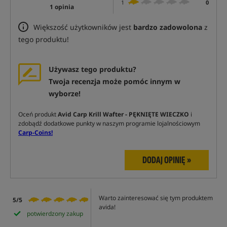
1
0
1 opinia
Większość użytkowników jest
bardzo zadowolona
z
tego produktu!
Używasz tego produktu?
Twoja recenzja może pomóc innym w
wyborze!
Oceń produkt
Avid Carp Krill Wafter - PĘKNIĘTE WIECZKO
i
zdobądź dodatkowe punkty w naszym programie lojalnościowym
Carp-Coins!
DODAJ OPINIĘ »
Warto zainteresować się tym produktem
5/5
avida!
potwierdzony zakup