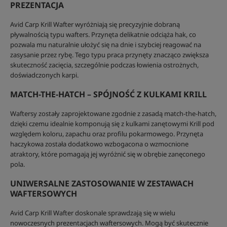
PREZENTACJA
Avid Carp Krill Wafter wyróżniają się precyzyjnie dobraną
pływalnością typu wafters. Przynęta delikatnie odciąża hak, co
pozwala mu naturalnie ułożyć się na dnie i szybciej reagować na
zasysanie przez rybę. Tego typu praca przynęty znacząco zwiększa
skuteczność zacięcia, szczególnie podczas łowienia ostrożnych,
doświadczonych karpi.
MATCH-THE-HATCH – SPÓJNOŚĆ Z KULKAMI KRILL
Waftersy zostały zaprojektowane zgodnie z zasadą match-the-hatch,
dzięki czemu idealnie komponują się z kulkami zanętowymi Krill pod
względem koloru, zapachu oraz profilu pokarmowego. Przynęta
haczykowa została dodatkowo wzbogacona o wzmocnione
atraktory, które pomagają jej wyróżnić się w obrębie zanęconego
pola.
UNIWERSALNE ZASTOSOWANIE W ZESTAWACH
WAFTERSOWYCH
Avid Carp Krill Wafter doskonale sprawdzają się w wielu
nowoczesnych prezentacjach waftersowych. Mogą być skutecznie