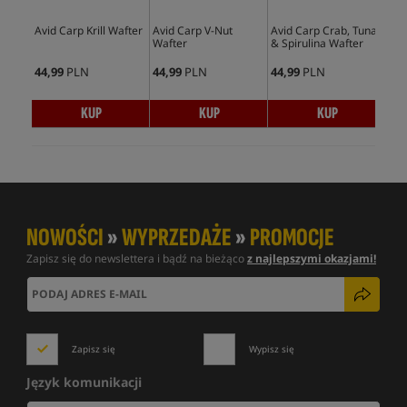
Avid Carp Krill Wafter
Avid Carp V-Nut
Avid Carp Crab, Tuna
Avi
Wafter
& Spirulina Wafter
Waf
44,99
PLN
44,99
PLN
44,99
PLN
44,
KUP
KUP
KUP
NOWOŚCI
»
WYPRZEDAŻE
»
PROMOCJE
Zapisz się do newslettera i bądź na bieżąco
z najlepszymi okazjami!
Zapisz się
Wypisz się
Język komunikacji