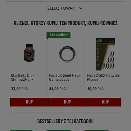
ŚLEDŹ TOWAR
KLIENCI, KTÓRZY KUPILI TEN PRODUKT, KUPILI RÓWNIEŻ
Bestseller!
Eko Baits Dip -
Fox Soft Steel Fleck
Fox EDGES Naturals
Fox
Shrimp2Hell+
Camo Leader
Flippas
Sup
Lon
33,99
PLN
44,99
PLN
19,99
PLN
26,
KUP
KUP
KUP
BESTSELLERY Z TEJ KATEGORII