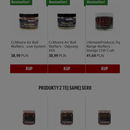
Bestseller!
Bestseller!
Bestseller!
Bes
CcMoore Air Ball
CcMoore Air Ball
UltimateProducts Top
Ult
Wafters - Live System
Wafters - Odyssey
Range Wafters -
Waf
XXX
Mango Chili Crab
38,99
PLN
38,99
PLN
41,64
PLN
41,
KUP
KUP
KUP
PRODUKTY Z TEJ SAMEJ SERII