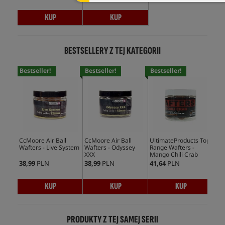
KUP
KUP
BESTSELLERY Z TEJ KATEGORII
Bestseller!
Bestseller!
Bestseller!
Bes
CcMoore Air Ball
CcMoore Air Ball
UltimateProducts Top
Ult
Wafters - Live System
Wafters - Odyssey
Range Wafters -
Waf
XXX
Mango Chili Crab
38,99
PLN
38,99
PLN
41,64
PLN
41,
KUP
KUP
KUP
PRODUKTY Z TEJ SAMEJ SERII