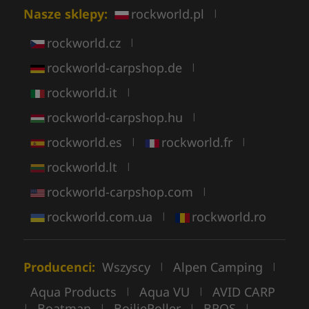
Nasze sklepy:
rockworld.pl
|
rockworld.cz
|
rockworld-carpshop.de
|
rockworld.it
|
rockworld-carpshop.hu
|
rockworld.es
rockworld.fr
|
|
rockworld.lt
|
rockworld-carpshop.com
|
rockworld.com.ua
rockworld.ro
|
Producenci:
Wszyscy
Alpen Camping
|
|
Aqua Products
Aqua VU
AVID CARP
|
|
Boatman
BoilieRoller
BROS
|
|
|
|