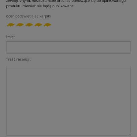
zewnętrznymi, niezrozumiałe oraz nie odnoszące się do opiniowanego
produktu również nie będą publikowane.
oceń podświetlając karpiki
Imię:
Treść recenzji: