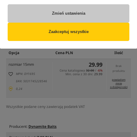
Zmień ustawienia
Zaakceptuj wszystkie
tylko produkty na
"naszym magazynie"
(część opcji mogła zostać ukryta przez wybrany sposób filtrowania)
Opcja
Cena PLN
Ilość
29.99
rozmiar 15mm
Brak
Cena katalogowa
32.00
/
-6%
produktu
MPN: DY1695
Min. cena z 30 dni:
29.99
powiadom
EAN: 5031745228546
mnie
o dostępności
0,24
Wszystkie podane ceny zawierają podatek VAT
Producent:
Dynamite Baits