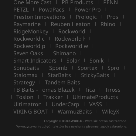
One More Cast
PB Products
PENN
|
|
|
PETZL
PowaPacs
Power Pro
|
|
|
Preston Innovations
Prologic
Pros
|
|
|
Raymarine
Reuben Heaton
Rhino
|
|
|
RidgeMonkey
Rockworld
|
|
Rockworld c
Rockworld ł
|
|
Rockworld p
Rockworld w
|
|
Seven Oaks
Shimano
|
|
Smart Indicators
Solar
Sonik
|
|
|
Sonubaits
Spomb
Sportex
Spro
|
|
|
|
Stalomax
StarBaits
StickyBaits
|
|
|
Strategy
Tandem Baits
|
|
TB Baits - Tomas Blazek
Tica
Tiross
|
|
Toslon
Trakker
UltimateProducts
|
|
|
|
Ultimatron
UnderCarp
VASS
|
|
|
VIKING BOAT
WarmuzBaits
WileyX
|
|
Copyright ©
ROCKWORLD
- Wszelkie prawa zastrzeżone.
Wykorzystywanie zdjęć i tekstów bez uzyskania pisemnej zgody zabronione.