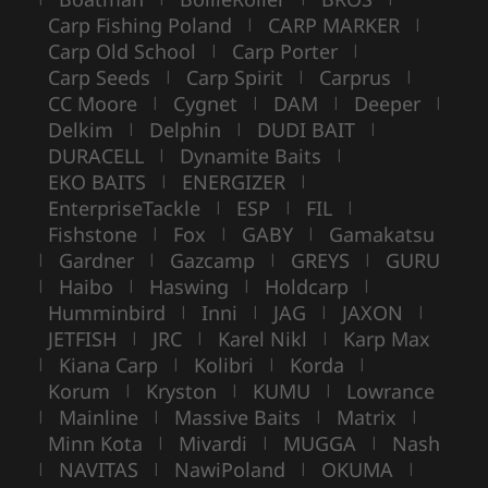
Carp Fishing Poland
CARP MARKER
|
|
Carp Old School
Carp Porter
|
|
Carp Seeds
Carp Spirit
Carprus
|
|
|
CC Moore
Cygnet
DAM
Deeper
|
|
|
|
Delkim
Delphin
DUDI BAIT
|
|
|
DURACELL
Dynamite Baits
|
|
EKO BAITS
ENERGIZER
|
|
EnterpriseTackle
ESP
FIL
|
|
|
Fishstone
Fox
GABY
Gamakatsu
|
|
|
Gardner
Gazcamp
GREYS
GURU
|
|
|
|
Haibo
Haswing
Holdcarp
|
|
|
|
Humminbird
Inni
JAG
JAXON
|
|
|
|
JETFISH
JRC
Karel Nikl
Karp Max
|
|
|
Kiana Carp
Kolibri
Korda
|
|
|
|
Korum
Kryston
KUMU
Lowrance
|
|
|
Mainline
Massive Baits
Matrix
|
|
|
|
Minn Kota
Mivardi
MUGGA
Nash
|
|
|
NAVITAS
NawiPoland
OKUMA
|
|
|
|