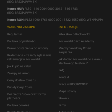
(BIC: BREXPLPWMBK)
Konto HUF:
PL39 1140 2004 0000 3012 1316 1783
(BIC: BREXPLPWMBK)
Konto RON:
PL52 1090 1766 0000 0001 5822 1550 (BIC: WBKPPLPP)
WARUNKI ZAKUPU
INFORMACJE
Regulamin
Kilka słów o Rockworld
Polityka prywatności
Rockworld Carp Academy
Prawo odstąpienia od umowy
Międzynarodowy Dzień
Karpiarza
Reklamacje – zasady zgłaszania
reklamacji w Rockworld
Jak dodać Rockworld do ekranu
startowego telefonu?
Jak kupić na raty?
FAQ
Zakupy na aukcji
Kontakt
Ceny dostaw towaru
Praca w ROCKWORLD
Punkty Carp Coins
Mapa strony
Bezpieczeństwo oraz formy
płatności
Słownik
Polityka cookies
Filmy