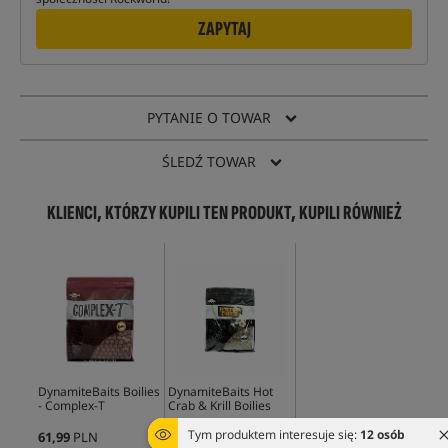
ZAPYTAJ
PYTANIE O TOWAR
ŚLEDŹ TOWAR
KLIENCI, KTÓRZY KUPILI TEN PRODUKT, KUPILI RÓWNIEŻ
DynamiteBaits Boilies
DynamiteBaits Hot
- Complex-T
Crab & Krill Boilies
Tym produktem interesuje się:
12 osób
61,99
PLN
51,99
PLN