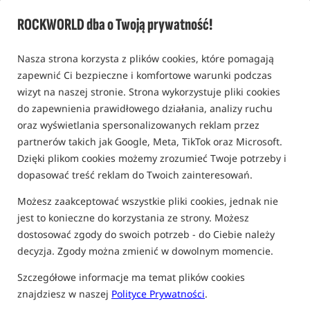
Zbalansowane kulki przynętowe Sweet Tiger & Corn /
ROCKWORLD dba o Twoją prywatność!
Dynamite Baits
0,0
Nasza strona korzysta z plików cookies, które pomagają
0 opinii | ponad 10 osób kupiło ten produkt
zapewnić Ci bezpieczne i komfortowe warunki podczas
wizyt na naszej stronie. Strona wykorzystuje pliki cookies
do zapewnienia prawidłowego działania, analizy ruchu
oraz wyświetlania spersonalizowanych reklam przez
partnerów takich jak Google, Meta, TikTok oraz Microsoft.
Dzięki plikom cookies możemy zrozumieć Twoje potrzeby i
dopasować treść reklam do Twoich zainteresowań.
Możesz zaakceptować wszystkie pliki cookies, jednak nie
jest to konieczne do korzystania ze strony. Możesz
dostosować zgody do swoich potrzeb - do Ciebie należy
decyzja. Zgody można zmienić w dowolnym momencie.
Szczegółowe informacje ma temat plików cookies
znajdziesz w naszej
Polityce Prywatności
.