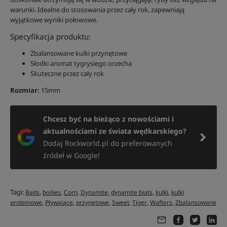
warunki. Idealne do stosowania przez cały rok, zapewniają
wyjątkowe wyniki połowowe.
Specyfikacja produktu:
Zbalansowane kulki przynętowe
Słodki aromat tygrysiego orzecha
Skuteczne przez cały rok
Rozmiar:
15mm
Chcesz być na bieżąco z nowościami i
aktualnościami ze świata wędkarskiego?
Dodaj Rockworld.pl do preferowanych
źródeł w Google!
Tagi:
,
,
,
,
,
,
Baits
boilies
Corn
Dynamite
dynamite biats
kulki
kulki
,
,
,
,
,
,
proteinowe
Pływające
przynętowe
Sweet
Tiger
Wafters
Zbalansowane