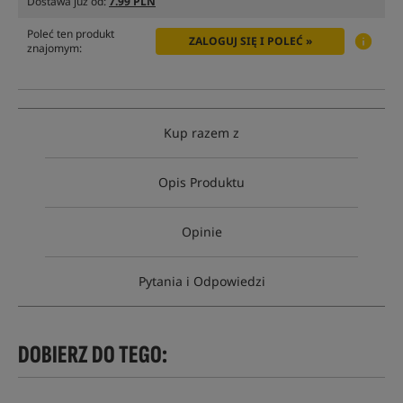
Dostawa już od:
7.99 PLN
Poleć ten produkt
ZALOGUJ SIĘ I POLEĆ »
znajomym:
Kup razem z
Opis Produktu
Opinie
Pytania i Odpowiedzi
DOBIERZ DO TEGO: