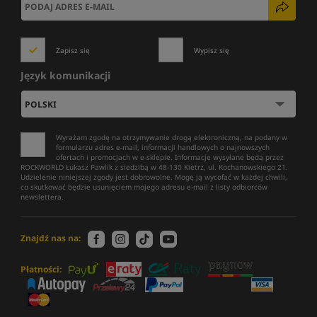
Zapisz się
Wypisz się
Język komunikacji
Wyrażam zgodę na otrzymywanie drogą elektroniczną, na podany w
formularzu adres e-mail, informacji handlowych o najnowszych
ofertach i promocjach w e-sklepie. Informacje wysyłane będą przez
ROCKWORLD Łukasz Pawlik z siedzibą w 48-130 Kietrz, ul. Kochanowskiego 21.
Udzielenie niniejszej zgody jest dobrowolne. Mogę ją wycofać w każdej chwili,
co skutkować będzie usunięciem mojego adresu e-mail z listy odbiorców
newslettera.
Znajdź nas na:
Płatności: