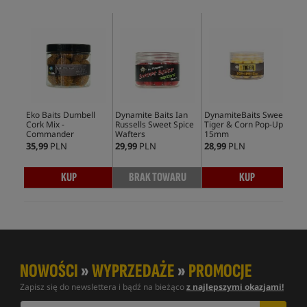
Eko Baits Dumbell
Dynamite Baits Ian
DynamiteBaits Sweet
Dyn
Cork Mix -
Russells Sweet Spice
Tiger & Corn Pop-Ups
Ups
Commander
Wafters
15mm
Co
35,99
PLN
29,99
PLN
28,99
PLN
46,
KUP
BRAK TOWARU
KUP
NOWOŚCI
»
WYPRZEDAŻE
»
PROMOCJE
Zapisz się do newslettera i bądź na bieżąco
z najlepszymi okazjami!