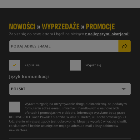
NOWOŚCI
»
WYPRZEDAŻE
»
PROMOCJE
Zapisz się do newslettera i bądź na bieżąco
z najlepszymi okazjami!
Zapisz się
Wypisz się
Język komunikacji
Wyrażam zgodę na otrzymywanie drogą elektroniczną, na podany w
formularzu adres e-mail, informacji handlowych o najnowszych
ofertach i promocjach w e-sklepie. Informacje wysyłane będą przez
ROCKWORLD Łukasz Pawlik z siedzibą w 48-130 Kietrz, ul. Kochanowskiego 21.
Udzielenie niniejszej zgody jest dobrowolne. Mogę ją wycofać w każdej chwili,
co skutkować będzie usunięciem mojego adresu e-mail z listy odbiorców
newslettera.