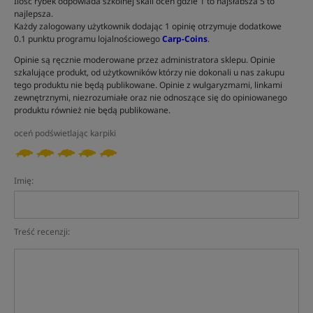
Ilość rybek odpowiada szkolnej skali ocen gdzie 1 to najsłabsza 5 to
najlepsza.
Każdy zalogowany użytkownik dodając 1 opinię otrzymuje dodatkowe
0.1 punktu programu lojalnościowego
Carp-Coins
.
Opinie są ręcznie moderowane przez administratora sklepu. Opinie
szkalujące produkt, od użytkowników którzy nie dokonali u nas zakupu
tego produktu nie będą publikowane. Opinie z wulgaryzmami, linkami
zewnętrznymi, niezrozumiałe oraz nie odnoszące się do opiniowanego
produktu również nie będą publikowane.
oceń podświetlając karpiki
Imię:
Treść recenzji: