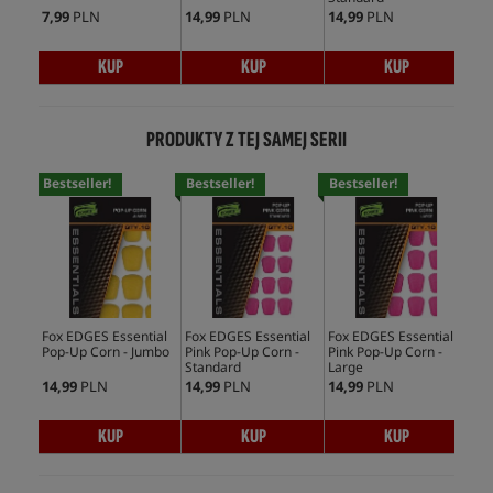
7,99
PLN
14,99
PLN
14,99
PLN
19,
KUP
KUP
KUP
PRODUKTY Z TEJ SAMEJ SERII
Bestseller!
Bestseller!
Bestseller!
Bes
Fox EDGES Essential
Fox EDGES Essential
Fox EDGES Essential
Fox
Pop-Up Corn - Jumbo
Pink Pop-Up Corn -
Pink Pop-Up Corn -
Pop
Standard
Large
Sta
14,99
PLN
14,99
PLN
14,99
PLN
14,
KUP
KUP
KUP