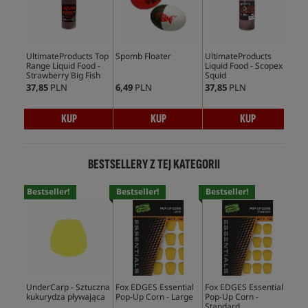
UltimateProducts Top
Spomb Floater
UltimateProducts
Fox
Range Liquid Food -
Liquid Food - Scopex
Inl
Strawberry Big Fish
Squid
37,85
PLN
6,49
PLN
37,85
PLN
12,
KUP
KUP
KUP
BESTSELLERY Z TEJ KATEGORII
Bestseller!
Bestseller!
Bestseller!
Bes
UnderCarp - Sztuczna
Fox EDGES Essential
Fox EDGES Essential
Ent
kukurydza pływająca
Pop-Up Corn - Large
Pop-Up Corn -
Up 
Standard
Swe