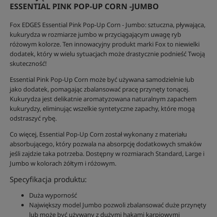
ESSENTIAL PINK POP-UP CORN -JUMBO
Fox EDGES Essential Pink Pop-Up Corn - Jumbo: sztuczna, pływająca,
kukurydza w rozmiarze jumbo w przyciągającym uwagę ryb
różowym kolorze. Ten innowacyjny produkt marki Fox to niewielki
dodatek, który w wielu sytuacjach może drastycznie podnieść Twoją
skuteczność!
Essential Pink Pop-Up Corn może być używana samodzielnie lub
jako dodatek, pomagając zbalansować pracę przynęty tonącej.
Kukurydza jest delikatnie aromatyzowana naturalnym zapachem
kukurydzy, eliminując wszelkie syntetyczne zapachy, które mogą
odstraszyć rybę.
Co więcej, Essential Pop-Up Corn został wykonany z materiału
absorbującego, który pozwala na absorpcję dodatkowych smaków
jeśli zajdzie taka potrzeba. Dostępny w rozmiarach Standard, Large i
Jumbo w kolorach żółtym i różowym.
Specyfikacja produktu:
Duża wyporność
Największy model Jumbo pozwoli zbalansować duże przynęty
lub może być używany z dużymi hakami karpiowymi