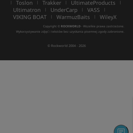
Toslon
Trakker
UltimateProducts
|
|
|
|
Ultimatron
UnderCarp
VASS
|
|
|
VIKING BOAT
WarmuzBaits
WileyX
|
|
Copyright ©
ROCKWORLD
- Wszelkie prawa zastrzeżone.
Wykorzystywanie zdjęć i tekstów bez uzyskania pisemnej zgody zabronione.
© Rockworld 2004 - 2026