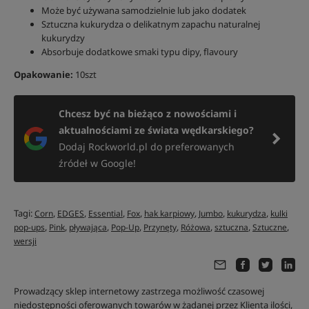
Może być używana samodzielnie lub jako dodatek
Sztuczna kukurydza o delikatnym zapachu naturalnej
kukurydzy
Absorbuje dodatkowe smaki typu dipy, flavoury
Opakowanie:
10szt
Chcesz być na bieżąco z nowościami i
aktualnościami ze świata wędkarskiego?
Dodaj Rockworld.pl do preferowanych
źródeł w Google!
Tagi:
,
,
,
,
,
,
,
Corn
EDGES
Essential
Fox
hak karpiowy
Jumbo
kukurydza
kulki
,
,
,
,
,
,
,
,
pop-ups
Pink
pływająca
Pop-Up
Przynęty
Różowa
sztuczna
Sztuczne
wersji
Prowadzący sklep internetowy zastrzega możliwość czasowej
niedostępności oferowanych towarów w żądanej przez Klienta ilości,