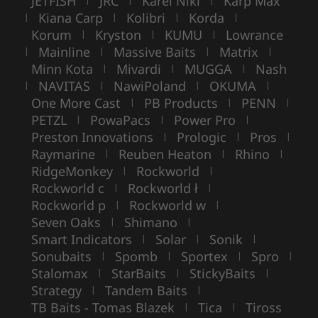
JETFISH
JRC
Karel Nikl
Karp Max
Kiana Carp
Kolibri
Korda
|
|
|
|
Korum
Kryston
KUMU
Lowrance
|
|
|
Mainline
Massive Baits
Matrix
|
|
|
|
Minn Kota
Mivardi
MUGGA
Nash
|
|
|
NAVITAS
NawiPoland
OKUMA
|
|
|
|
One More Cast
PB Products
PENN
|
|
|
PETZL
PowaPacs
Power Pro
|
|
|
Preston Innovations
Prologic
Pros
|
|
|
Raymarine
Reuben Heaton
Rhino
|
|
|
RidgeMonkey
Rockworld
|
|
Rockworld c
Rockworld ł
|
|
Rockworld p
Rockworld w
|
|
Seven Oaks
Shimano
|
|
Smart Indicators
Solar
Sonik
|
|
|
Sonubaits
Spomb
Sportex
Spro
|
|
|
|
Stalomax
StarBaits
StickyBaits
|
|
|
Strategy
Tandem Baits
|
|
TB Baits - Tomas Blazek
Tica
Tiross
|
|