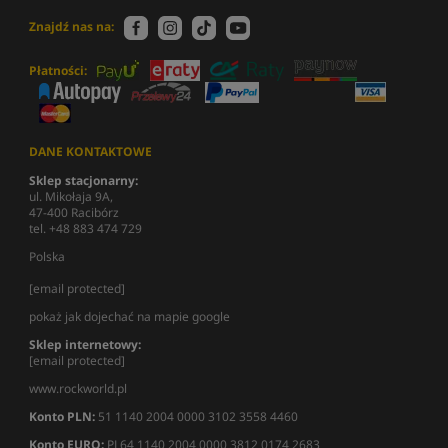
Znajdź nas na:
Płatności:
DANE KONTAKTOWE
Sklep stacjonarny:
ul. Mikołaja 9A,
47-400 Racibórz
tel. +48 883 474 729
Polska
[email protected]
pokaż jak dojechać na mapie google
Sklep internetowy:
[email protected]
www.rockworld.pl
Konto PLN:
51 1140 2004 0000 3102 3558 4460
Konto EURO:
PL64 1140 2004 0000 3812 0174 2683