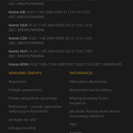
(BIC: BREXPLPWMBK)
Konto GB:
PL63 1140 2004 0000 3112 0174 3723
(BIC: BREXPLPWMBK)
Konto USD:
PL37 1140 2004 0000 3012 1316 1916
(BIC: BREXPLPWMBK)
Konto CZK:
PL02 1140 2004 0000 3312 1316 1429
(BIC: BREXPLPWMBK)
Konto HUF:
PL39 1140 2004 0000 3012 1316 1783
(BIC: BREXPLPWMBK)
Konto RON:
PL52 1090 1766 0000 0001 5822 1550 (BIC: WBKPPLPP)
WARUNKI ZAKUPU
INFORMACJE
Regulamin
Kilka słów o Rockworld
Polityka prywatności
Rockworld Carp Academy
Prawo odstąpienia od umowy
Międzynarodowy Dzień
Karpiarza
Reklamacje – zasady zgłaszania
reklamacji w Rockworld
Jak dodać Rockworld do ekranu
startowego telefonu?
Jak kupić na raty?
FAQ
Zakupy na aukcji
Kontakt