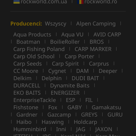
rockworld.com.ua
rockworld.ro
|
Producenci:
Wszyscy
Alpen Camping
|
|
Aqua Products
Aqua VU
AVID CARP
|
|
Boatman
BoilieRoller
BROS
|
|
|
|
Carp Fishing Poland
CARP MARKER
|
|
Carp Old School
Carp Porter
|
|
Carp Seeds
Carp Spirit
Carprus
|
|
|
CC Moore
Cygnet
DAM
Deeper
|
|
|
|
Delkim
Delphin
DUDI BAIT
|
|
|
DURACELL
Dynamite Baits
|
|
EKO BAITS
ENERGIZER
|
|
EnterpriseTackle
ESP
FIL
|
|
|
Fishstone
Fox
GABY
Gamakatsu
|
|
|
Gardner
Gazcamp
GREYS
GURU
|
|
|
|
Haibo
Haswing
Holdcarp
|
|
|
|
Humminbird
Inni
JAG
JAXON
|
|
|
|
|
|
|