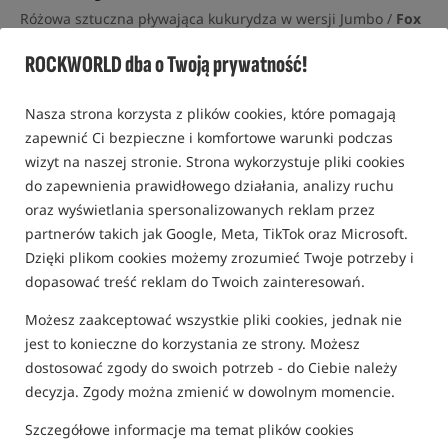
Różowa sztuczna pływająca kukurydza w wersji Jumbo /
Fox
5,0
ROCKWORLD dba o Twoją prywatność!
1 opinia | ponad 20 osób kupiło ten produkt
Nasza strona korzysta z plików cookies, które pomagają
Bestseller!
zapewnić Ci bezpieczne i komfortowe warunki podczas
wizyt na naszej stronie. Strona wykorzystuje pliki cookies
do zapewnienia prawidłowego działania, analizy ruchu
oraz wyświetlania spersonalizowanych reklam przez
partnerów takich jak Google, Meta, TikTok oraz Microsoft.
Dzięki plikom cookies możemy zrozumieć Twoje potrzeby i
dopasować treść reklam do Twoich zainteresowań.
Możesz zaakceptować wszystkie pliki cookies, jednak nie
jest to konieczne do korzystania ze strony. Możesz
dostosować zgody do swoich potrzeb - do Ciebie należy
decyzja. Zgody można zmienić w dowolnym momencie.
Szczegółowe informacje ma temat plików cookies