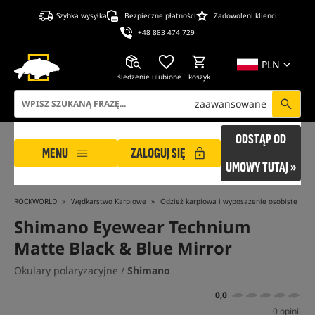
Szybka wysyłka
Bezpieczne płatności
Zadowoleni klienci
+48 883 474 729
PLN
śledzenie
ulubione
koszyk
zaawansowane
ODSTĄP OD
MENU
ZALOGUJ SIĘ
UMOWY TUTAJ »
ROCKWORLD
Wędkarstwo Karpiowe
Odzież karpiowa i wyposażenie osobiste
Shimano Eyewear Technium
Matte Black & Blue Mirror
Okulary polaryzacyjne /
Shimano
0,0
0 opinii