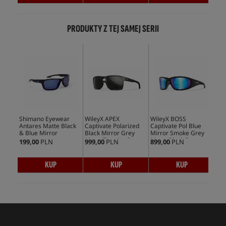
PRODUKTY Z TEJ SAMEJ SERII
Shimano Eyewear
WileyX APEX
WileyX BOSS
Wil
Antares Matte Black
Captivate Polarized
Captivate Pol Blue
Cap
& Blue Mirror
Black Mirror Grey
Mirror Smoke Grey
Blu
Matte Tortoise Brown
Matte Black Frame
Gre
199,00
PLN
999,00
PLN
899,00
PLN
849
Frame
Fr
KUP
KUP
KUP