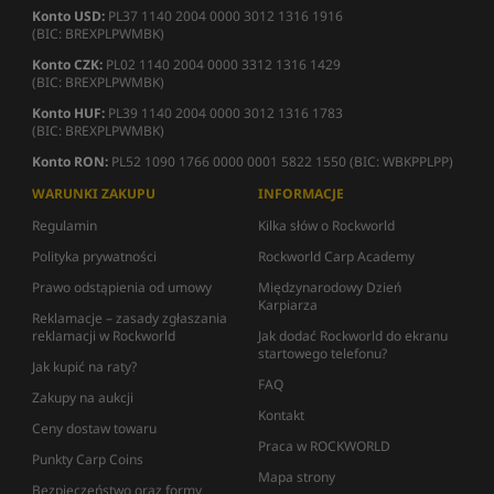
Konto USD:
PL37 1140 2004 0000 3012 1316 1916
(BIC: BREXPLPWMBK)
Konto CZK:
PL02 1140 2004 0000 3312 1316 1429
(BIC: BREXPLPWMBK)
Konto HUF:
PL39 1140 2004 0000 3012 1316 1783
(BIC: BREXPLPWMBK)
Konto RON:
PL52 1090 1766 0000 0001 5822 1550 (BIC: WBKPPLPP)
WARUNKI ZAKUPU
INFORMACJE
Regulamin
Kilka słów o Rockworld
Polityka prywatności
Rockworld Carp Academy
Prawo odstąpienia od umowy
Międzynarodowy Dzień
Karpiarza
Reklamacje – zasady zgłaszania
reklamacji w Rockworld
Jak dodać Rockworld do ekranu
startowego telefonu?
Jak kupić na raty?
FAQ
Zakupy na aukcji
Kontakt
Ceny dostaw towaru
Praca w ROCKWORLD
Punkty Carp Coins
Mapa strony
Bezpieczeństwo oraz formy