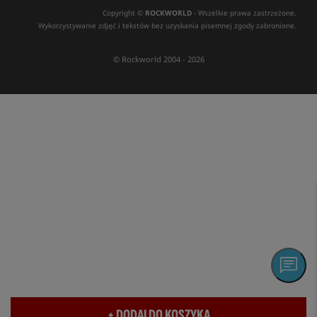
Copyright ©
ROCKWORLD
- Wszelkie prawa zastrzeżone.
Wykorzystywanie zdjęć i tekstów bez uzyskania pisemnej zgody zabronione.
© Rockworld 2004 - 2026
+ DODAJ DO KOSZYKA