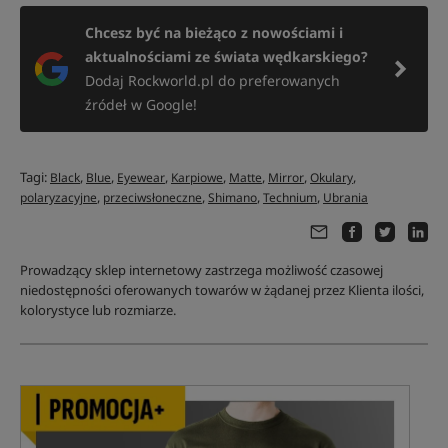
Chcesz być na bieżąco z nowościami i
aktualnościami ze świata wędkarskiego?
Dodaj Rockworld.pl do preferowanych
źródeł w Google!
Tagi:
,
,
,
,
,
,
,
Black
Blue
Eyewear
Karpiowe
Matte
Mirror
Okulary
,
,
,
,
polaryzacyjne
przeciwsłoneczne
Shimano
Technium
Ubrania
Prowadzący sklep internetowy zastrzega możliwość czasowej
niedostępności oferowanych towarów w żądanej przez Klienta ilości,
kolorystyce lub rozmiarze.