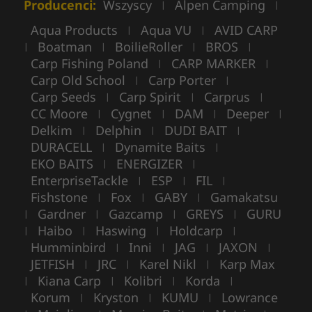
Producenci:
Wszyscy
Alpen Camping
|
|
Aqua Products
Aqua VU
AVID CARP
|
|
Boatman
BoilieRoller
BROS
|
|
|
|
Carp Fishing Poland
CARP MARKER
|
|
Carp Old School
Carp Porter
|
|
Carp Seeds
Carp Spirit
Carprus
|
|
|
CC Moore
Cygnet
DAM
Deeper
|
|
|
|
Delkim
Delphin
DUDI BAIT
|
|
|
DURACELL
Dynamite Baits
|
|
EKO BAITS
ENERGIZER
|
|
EnterpriseTackle
ESP
FIL
|
|
|
Fishstone
Fox
GABY
Gamakatsu
|
|
|
Gardner
Gazcamp
GREYS
GURU
|
|
|
|
Haibo
Haswing
Holdcarp
|
|
|
|
Humminbird
Inni
JAG
JAXON
|
|
|
|
JETFISH
JRC
Karel Nikl
Karp Max
|
|
|
Kiana Carp
Kolibri
Korda
|
|
|
|
Korum
Kryston
KUMU
Lowrance
|
|
|