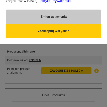
znajdziesz w naszej
Polityce Prywatności
.
tylko produkty na
"naszym magazynie"
(część opcji mogła zostać ukryta przez wybrany sposób filtrowania)
Zmień ustawienia
Opcja
Cena PLN
Ilość
Zaakceptuj wszystkie
Wszystkie podane ceny zawierają podatek VAT
Producent:
Shimano
Dostawa już od:
7.99 PLN
Poleć ten produkt
ZALOGUJ SIĘ I POLEĆ »
znajomym:
Opis Produktu