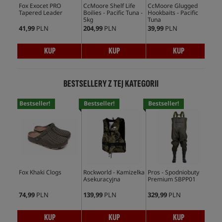
Fox Exocet PRO
CcMoore Shelf Life
CcMoore Glugged
Tapered Leader
Boilies - Pacific Tuna -
Hookbaits - Pacific
5kg
Tuna
41,99
PLN
204,99
PLN
39,99
PLN
KUP
KUP
KUP
BESTSELLERY Z TEJ KATEGORII
Bestseller!
Bestseller!
Bestseller!
Bes
Fox Khaki Clogs
Rockworld - Kamizelka
Pros - Spodniobuty
Fox
Asekuracyjna
Premium SBPP01
Sli
74,99
PLN
139,99
PLN
329,99
PLN
81,
KUP
KUP
KUP