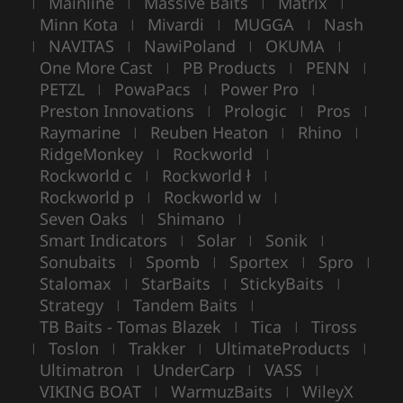
Mainline
Massive Baits
Matrix
|
|
|
|
Minn Kota
Mivardi
MUGGA
Nash
|
|
|
NAVITAS
NawiPoland
OKUMA
|
|
|
|
One More Cast
PB Products
PENN
|
|
|
PETZL
PowaPacs
Power Pro
|
|
|
Preston Innovations
Prologic
Pros
|
|
|
Raymarine
Reuben Heaton
Rhino
|
|
|
RidgeMonkey
Rockworld
|
|
Rockworld c
Rockworld ł
|
|
Rockworld p
Rockworld w
|
|
Seven Oaks
Shimano
|
|
Smart Indicators
Solar
Sonik
|
|
|
Sonubaits
Spomb
Sportex
Spro
|
|
|
|
Stalomax
StarBaits
StickyBaits
|
|
|
Strategy
Tandem Baits
|
|
TB Baits - Tomas Blazek
Tica
Tiross
|
|
Toslon
Trakker
UltimateProducts
|
|
|
|
Ultimatron
UnderCarp
VASS
|
|
|
VIKING BOAT
WarmuzBaits
WileyX
|
|