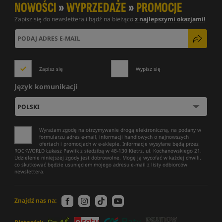
NOWOŚCI
»
WYPRZEDAŻE
»
PROMOCJE
Zapisz się do newslettera i bądź na bieżąco
z najlepszymi okazjami!
Zapisz się
Wypisz się
Język komunikacji
Wyrażam zgodę na otrzymywanie drogą elektroniczną, na podany w
formularzu adres e-mail, informacji handlowych o najnowszych
ofertach i promocjach w e-sklepie. Informacje wysyłane będą przez
ROCKWORLD Łukasz Pawlik z siedzibą w 48-130 Kietrz, ul. Kochanowskiego 21.
Udzielenie niniejszej zgody jest dobrowolne. Mogę ją wycofać w każdej chwili,
co skutkować będzie usunięciem mojego adresu e-mail z listy odbiorców
newslettera.
Znajdź nas na: