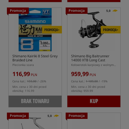
Promocja
Promocja
5,0
PROMOCJA+
PROMOCJA+
Shimano Kairiki 8 Steel Grey
Shimano Big Baitrunner
Braided Line
14000 XTB Long Cast
Plecionka szara
Kołowrotek karpiowy z wolnym biegiem
116,99
959,99
PLN
PLN
Cena kat.:
159,00
/ -26%
Cena kat.:
1 189,00
/ -19%
Min. cena z 30 dni przed
Min. cena z 30 dni przed
obniżką: 116.99
obniżką: 959.99
BRAK TOWARU
KUP
Promocja
Promocja
5,0