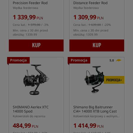
Precision Feeder Rod
Distance Feeder Rod
Wędka feederowa
Wędka feederowa
1 339,99
1 309,99
PLN
PLN
Cena kat.:
1 379,00
/ -3%
Cena kat.:
1 639,00
/ -20%
Min. cena z 30 dni przed
Min. cena z 30 dni przed
obniżką: 1339.99
obniżką: 1309.99
KUP
KUP
Promocja
Promocja
5,0
PROMOCJA+
SHIMANO Aerlex XTC
Shimano Big Baitrunner
14000 Spod
Ci4+ 14000 XTB Long Cast
Kołowrotek do nęcenia
Kołowrotek karpiowy z wolnym biegiem
484,99
1 414,99
PLN
PLN