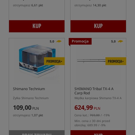
otrzymujesz
6,61 pkt
otrzymujesz
14,30 pkt
KUP
KUP
Promocja
5,0
5,0
PROMOCJA+
PROMOCJA+
Shimano Technium
SHIMANO Tribal TX-4 A
Carp Rod
Żyłka Shimano Technium
Wędka karpiowa Shimano TX-4 A
109,00
624,99
PLN
PLN
otrzymujesz
1,07 pkt
Cena kat.:
769,00
/ -19%
Min. cena z 30 dni przed
obniżką: 689.99 / -9%