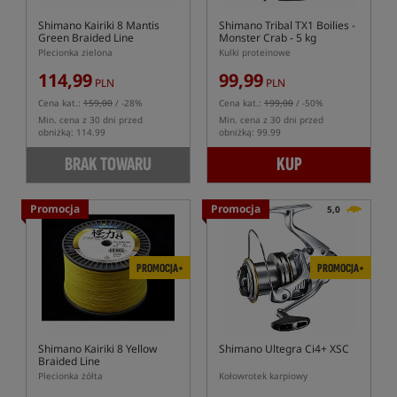
Shimano Kairiki 8 Mantis
Shimano Tribal TX1 Boilies -
Green Braided Line
Monster Crab - 5 kg
Plecionka zielona
Kulki proteinowe
114,99
99,99
PLN
PLN
Cena kat.:
159,00
/ -28%
Cena kat.:
199,00
/ -50%
Min. cena z 30 dni przed
Min. cena z 30 dni przed
obniżką: 114.99
obniżką: 99.99
BRAK TOWARU
KUP
Promocja
Promocja
5,0
PROMOCJA+
PROMOCJA+
Shimano Kairiki 8 Yellow
Shimano Ultegra Ci4+ XSC
Braided Line
Plecionka żółta
Kołowrotek karpiowy