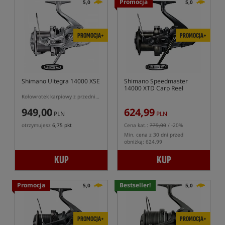
Promocja
5,0
5,0
PROMOCJA+
PROMOCJA+
Shimano Ultegra 14000 XSE
Shimano Speedmaster
14000 XTD Carp Reel
Kołowrotek karpiowy z przednim hamulcem
949,00
624,99
PLN
PLN
otrzymujesz
6,75 pkt
Cena kat.:
779,00
/ -20%
Min. cena z 30 dni przed
obniżką: 624.99
KUP
KUP
Promocja
Bestseller!
5,0
5,0
PROMOCJA+
PROMOCJA+