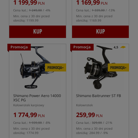
1 199,99
1 169,99
PLN
PLN
Cena kat.:
1 249,00
/ -4%
Cena kat.:
1 339,00
/ -13%
Min. cena z 30 dni przed
Min. cena z 30 dni przed
obniżką: 1199.99
obniżką: 1169.99
KUP
KUP
Promocja
Promocja
4,5
PROMOCJA+
PROMOCJA+
Shimano Power Aero 14000
Shimano Baitrunner ST FB
XSC PG
Kołowrotek karpiowy
Kołowrotek
1 774,99
259,99
PLN
PLN
Cena kat.:
1 939,00
/ -8%
Cena kat.:
329,00
/ -21%
Min. cena z 30 dni przed
Min. cena z 30 dni przed
obniżką: 1774.99
obniżką: 284.99 / -9%