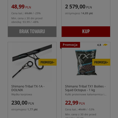
48,99
2 579,00
PLN
PLN
Cena kat.:
69,00
/ -29%
otrzymujesz
14,89 pkt
Min. cena z 30 dni przed
obniżką: 93.99 / -48%
BRAK TOWARU
KUP
Promocja
4,8
PROMOCJA+
PROMOCJA+
Shimano Tribal TX-1A
-
Shimano Tribal TX1 Boilies -
DOLNIK
Squid Octopus - 1 kg
Wędka karpiowa
Kulki proteinowe kałamarnica i ośmiornica
230,00
22,99
PLN
PLN
otrzymujesz
1,77 pkt
Cena kat.:
49,00
/ -53%
Min. cena z 30 dni przed