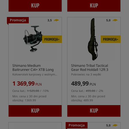
KUP
KUP
Promocja
3,5
5,0
PROMOCJA+
PROMOCJA+
Shimano Medium
Shimano Tribal Tactical
Baitrunner Ci4+ XTB Long
Gear Rod Holdall 12ft 3
Cast
Rods
Kołowrotek karpiowy z wolnym biegiem
Pokrowiec na 3 wędki
1 369,99
489,99
PLN
PLN
Cena kat.:
1 529,00
/ -10%
Cena kat.:
499,00
/ -2%
Min. cena z 30 dni przed
Min. cena z 30 dni przed
obniżką: 1369.99
obniżką: 489.99
KUP
KUP
Promocja
5,0