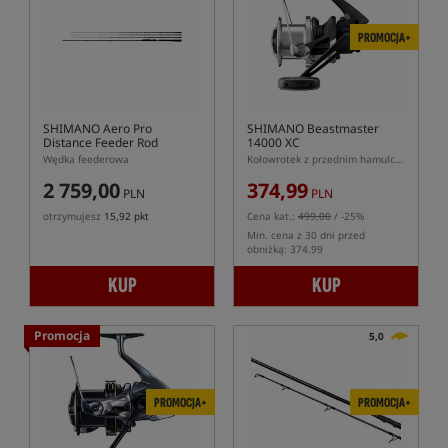
PROMOCJA+
SHIMANO Aero Pro
SHIMANO Beastmaster
Distance Feeder Rod
14000 XC
Wędka feederowa
Kołowrotek z przednim hamulcem Beastmaster 14000 XC
2 759,00
374,99
PLN
PLN
otrzymujesz
15,92 pkt
Cena kat.:
499,00
/ -25%
Min. cena z 30 dni przed
obniżką: 374.99
KUP
KUP
Promocja
5,0
PROMOCJA+
PROMOCJA+