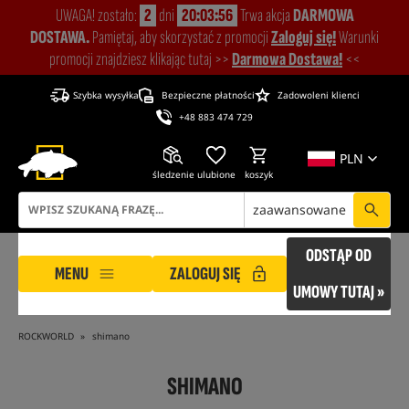
UWAGA! zostało:
2
dni
20:03:55
Trwa akcja
DARMOWA
DOSTAWA.
Pamiętaj, aby skorzystać z promocji
Zaloguj się!
Warunki
promocji znajdziesz klikając tutaj >>
Darmowa Dostawa!
<<
Szybka wysyłka
Bezpieczne płatności
Zadowoleni klienci
+48 883 474 729
PLN
śledzenie
ulubione
koszyk
zaawansowane
ODSTĄP OD
MENU
ZALOGUJ SIĘ
UMOWY TUTAJ »
ROCKWORLD
shimano
SHIMANO