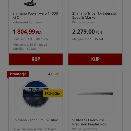
Shimano Power Aero 14000
Shimano Tribal TX-Intensity
XSC
Spod & Marker
Kołowrotek karpiowy
Wędka karpiowa
1 804,99
2 279,00
PLN
PLN
Cena kat.:
1 939,00
/ -7%
otrzymujesz
13,15 pkt
Min. cena z 30 dni przed
obniżką: 1804.99
KUP
KUP
Promocja
4,9
PROMOCJA+
Shimano Technium Invisitec
SHIMANO Aero Pro
Precision Feeder Rod
Żyłka Shimano Technium Invisitec
Wędka feederowa