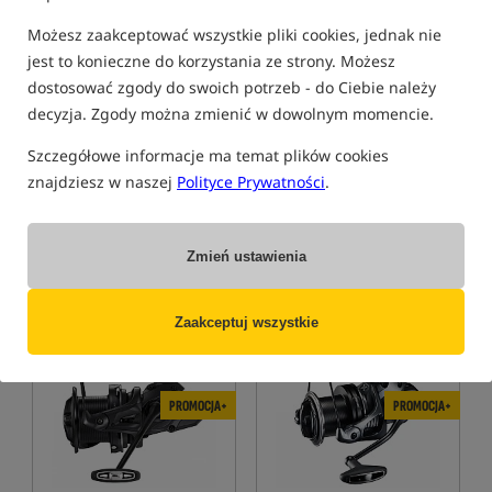
PROMOCJA+
PROMOCJA+
Możesz zaakceptować wszystkie pliki cookies, jednak nie
jest to konieczne do korzystania ze strony. Możesz
dostosować zgody do swoich potrzeb - do Ciebie należy
Shimano Tribal TX Ultra A
Shimano Tribal TX-7 A Carp
decyzja. Zgody można zmienić w dowolnym momencie.
Rod
Wędka
Wędka karpiowa
Szczegółowe informacje ma temat plików cookies
2 579,00
994,99
PLN
PLN
znajdziesz w naszej
Polityce Prywatności
.
otrzymujesz
23,29 pkt
Cena kat.:
1 269,00
/ -22%
Min. cena z 30 dni przed
obniżką: 1104.99 / -10%
Zmień ustawienia
KUP
KUP
Zaakceptuj wszystkie
Bestseller!
Promocja
5,0
5,0
PROMOCJA+
PROMOCJA+