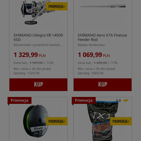
PROMOCJA+
SHIMANO Ultegra XR 14000
SHIMANO Aero X7A Finesse
XSD
Feeder Rod
Kołowrotek z przednim hamulcem Ultegra XR 14000 XSD
Wędka feederowa
1 329,99
1 069,99
PLN
PLN
Cena kat.:
1 509,00
/ -12%
Cena kat.:
1 289,00
/ -17%
Min. cena z 30 dni przed
Min. cena z 30 dni przed
obniżką: 1329.99
obniżką: 1069.99
KUP
KUP
Promocja
Promocja
5,0
PROMOCJA+
PROMOCJA+