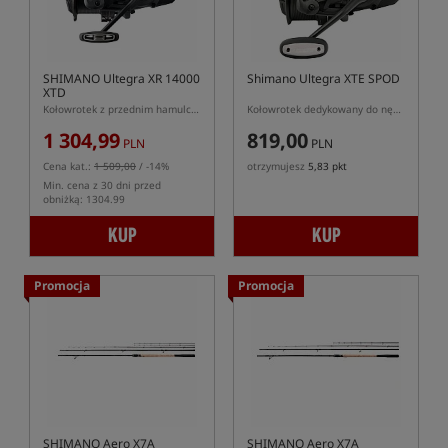
SHIMANO Ultegra XR 14000
Shimano Ultegra XTE SPOD
XTD
Kołowrotek z przednim hamulcem Ultegra XR 14000 XTD
Kołowrotek dedykowany do nęcenia rakietą zanętową
1 304,99
819,00
PLN
PLN
Cena kat.:
1 509,00
/ -14%
otrzymujesz
5,83 pkt
Min. cena z 30 dni przed
obniżką: 1304.99
KUP
KUP
Promocja
Promocja
SHIMANO Aero X7A
SHIMANO Aero X7A