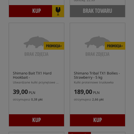
obniżką: 22.99
KUP
BRAK TOWARU
PROMOCJA+
PROMOCJA+
Shimano Bait TX1 Hard
Shimano Tribal TX1 Boilies -
Hookbait -
Strawberry - 5 kg
Banana&Pineapple
Utwardzane kulki przynętowe o zapachu banan z ananasem
Kulki proteinowe truskawka
39,00
189,00
PLN
PLN
otrzymujesz
0,38 pkt
otrzymujesz
2,66 pkt
KUP
KUP