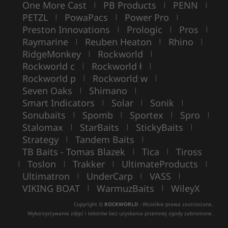
One More Cast
PB Products
PENN
|
|
|
PETZL
PowaPacs
Power Pro
|
|
|
Preston Innovations
Prologic
Pros
|
|
|
Raymarine
Reuben Heaton
Rhino
|
|
|
RidgeMonkey
Rockworld
|
|
Rockworld c
Rockworld ł
|
|
Rockworld p
Rockworld w
|
|
Seven Oaks
Shimano
|
|
Smart Indicators
Solar
Sonik
|
|
|
Sonubaits
Spomb
Sportex
Spro
|
|
|
|
Stalomax
StarBaits
StickyBaits
|
|
|
Strategy
Tandem Baits
|
|
TB Baits - Tomas Blazek
Tica
Tiross
|
|
Toslon
Trakker
UltimateProducts
|
|
|
|
Ultimatron
UnderCarp
VASS
|
|
|
VIKING BOAT
WarmuzBaits
WileyX
|
|
Copyright ©
ROCKWORLD
- Wszelkie prawa zastrzeżone.
Wykorzystywanie zdjęć i tekstów bez uzyskania pisemnej zgody zabronione.