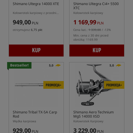
Shimano Ultegra 14000 XTE
Shimano Ultegra Ci4+ 5500
XTC
Kołowrotek karpiowy z przednim hamulcem
Kołowrotek karpiowy
949,00
1 169,99
PLN
PLN
otrzymujesz
6,75 pkt
Cena kat.:
1 339,00
/ -13%
Min. cena z 30 dni przed
obniżką: 1169.99
KUP
KUP
Bestseller!
5,0
5,0
PROMOCJA+
PROMOCJA+
Shimano Tribal TX-5A Carp
Shimano Aero Technium
Rod
MgS 14000 XSD
Wędka karpiowa
Kołowrotek Karpiowy
929,00
3 229,00
PLN
PLN