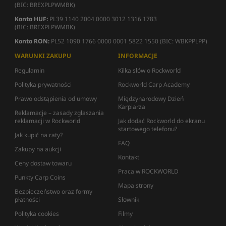
(BIC: BREXPLPWMBK)
Konto HUF:
PL39 1140 2004 0000 3012 1316 1783
(BIC: BREXPLPWMBK)
Konto RON:
PL52 1090 1766 0000 0001 5822 1550 (BIC: WBKPPLPP)
WARUNKI ZAKUPU
INFORMACJE
Regulamin
Kilka słów o Rockworld
Polityka prywatności
Rockworld Carp Academy
Prawo odstąpienia od umowy
Międzynarodowy Dzień
Karpiarza
Reklamacje – zasady zgłaszania
reklamacji w Rockworld
Jak dodać Rockworld do ekranu
startowego telefonu?
Jak kupić na raty?
FAQ
Zakupy na aukcji
Kontakt
Ceny dostaw towaru
Praca w ROCKWORLD
Punkty Carp Coins
Mapa strony
Bezpieczeństwo oraz formy
płatności
Słownik
Polityka cookies
Filmy