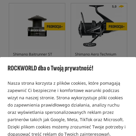
5,0
PROMOCJA+
PROMOCJA+
Shimano Baitrunner ST
Shimano Aero Technium
10000 RB - Spare Spool
MgS 14000 XTD
Zapasowa szpula
Kołowrotek Karpiowy
ROCKWORLD dba o Twoją prywatność!
39,00
3 309,99
PLN
PLN
otrzymujesz
0,33 pkt
Cena kat.:
3 419,00
/ -3%
Nasza strona korzysta z plików cookies, które pomagają
Min. cena z 30 dni przed
zapewnić Ci bezpieczne i komfortowe warunki podczas
obniżką: 3309.99
wizyt na naszej stronie. Strona wykorzystuje pliki cookies
KUP
KUP
do zapewnienia prawidłowego działania, analizy ruchu
oraz wyświetlania spersonalizowanych reklam przez
Promocja
5,0
5,0
partnerów takich jak Google, Meta, TikTok oraz Microsoft.
Dzięki plikom cookies możemy zrozumieć Twoje potrzeby i
dopasować treść reklam do Twoich zainteresowań.