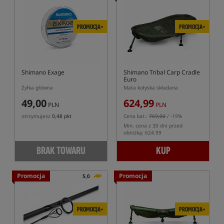
PROMOCJA+
PROMOCJA+
Shimano Exage
Shimano Tribal Carp Cradle
Euro
Żyłka główna
Mata kołyska składana
49,00
624,99
PLN
PLN
otrzymujesz
0,48 pkt
Cena kat.:
769,00
/ -19%
Min. cena z 30 dni przed
obniżką: 624.99
BRAK TOWARU
KUP
Promocja
Promocja
5,0
PROMOCJA+
PROMOCJA+