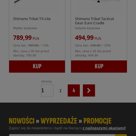
Shimano Tribal TX-Lite
Shimano Tribal Tactical
Gear Euro Cradle
Wędka karpiowa
Kołyska karpiowa
789,99
494,99
PLN
PLN
Cena kat.:
909,00
/ -13%
Cena kat.:
639,00
/ -23%
Min. cena z 30 dni przed
Min. cena z 30 dni przed
obniżką: 789.99
obniżką: 494.99
KUP
KUP
strona
z
4
NOWOŚCI
»
WYPRZEDAŻE
»
PROMOCJE
Zapisz się do newslettera i bądź na bieżąco
z najlepszymi okazjami!