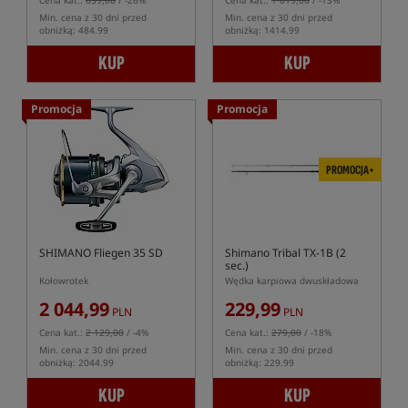
Cena kat.:
659,00
/ -26%
Cena kat.:
1 619,00
/ -13%
Min. cena z 30 dni przed
Min. cena z 30 dni przed
obniżką: 484.99
obniżką: 1414.99
KUP
KUP
Promocja
Promocja
PROMOCJA+
SHIMANO Fliegen 35 SD
Shimano Tribal TX-1B (2
sec.)
Kołowrotek
Wędka karpiowa dwuskładowa
2 044,99
229,99
PLN
PLN
Cena kat.:
2 129,00
/ -4%
Cena kat.:
279,00
/ -18%
Min. cena z 30 dni przed
Min. cena z 30 dni przed
obniżką: 2044.99
obniżką: 229.99
KUP
KUP