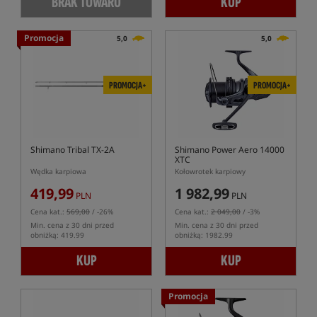
BRAK TOWARU
KUP
Promocja
5,0
5,0
PROMOCJA+
PROMOCJA+
Shimano Tribal TX-2A
Shimano Power Aero 14000
XTC
Wędka karpiowa
Kołowrotek karpiowy
419,99
1 982,99
PLN
PLN
Cena kat.:
569,00
/ -26%
Cena kat.:
2 049,00
/ -3%
Min. cena z 30 dni przed
Min. cena z 30 dni przed
obniżką: 419.99
obniżką: 1982.99
KUP
KUP
Promocja