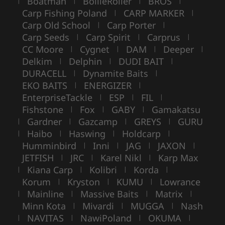
Boatman
BoilieRoller
BROS
|
|
|
|
Carp Fishing Poland
CARP MARKER
|
|
Carp Old School
Carp Porter
|
|
Carp Seeds
Carp Spirit
Carprus
|
|
|
CC Moore
Cygnet
DAM
Deeper
|
|
|
|
Delkim
Delphin
DUDI BAIT
|
|
|
DURACELL
Dynamite Baits
|
|
EKO BAITS
ENERGIZER
|
|
EnterpriseTackle
ESP
FIL
|
|
|
Fishstone
Fox
GABY
Gamakatsu
|
|
|
Gardner
Gazcamp
GREYS
GURU
|
|
|
|
Haibo
Haswing
Holdcarp
|
|
|
|
Humminbird
Inni
JAG
JAXON
|
|
|
|
JETFISH
JRC
Karel Nikl
Karp Max
|
|
|
Kiana Carp
Kolibri
Korda
|
|
|
|
Korum
Kryston
KUMU
Lowrance
|
|
|
Mainline
Massive Baits
Matrix
|
|
|
|
Minn Kota
Mivardi
MUGGA
Nash
|
|
|
NAVITAS
NawiPoland
OKUMA
|
|
|
|