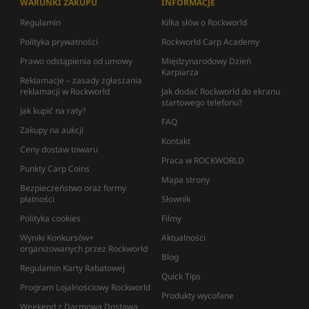
WARUNKI ZAKUPU
INFORMACJE
Regulamin
Kilka słów o Rockworld
Polityka prywatności
Rockworld Carp Academy
Prawo odstąpienia od umowy
Międzynarodowy Dzień
Karpiarza
Reklamacje – zasady zgłaszania
reklamacji w Rockworld
Jak dodać Rockworld do ekranu
startowego telefonu?
Jak kupić na raty?
FAQ
Zakupy na aukcji
Kontakt
Ceny dostaw towaru
Praca w ROCKWORLD
Punkty Carp Coins
Mapa strony
Bezpieczeństwo oraz formy
płatności
Słownik
Polityka cookies
Filmy
Wyniki Konkursów+
Aktualności
organizowanych przez Rockworld
Blog
Regulamin Karty Rabatowej
Quick Tips
Program Lojalnościowy Rockworld
Produkty wycofane
Weekend z Darmową Dostawą