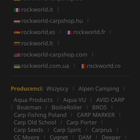
rockworld.it
|
rockworld-carpshop.hu
|
rockworld.es
rockworld.fr
|
|
rockworld.lt
|
rockworld-carpshop.com
|
rockworld.com.ua
rockworld.ro
|
Producenci:
Wszyscy
Alpen Camping
|
|
Aqua Products
Aqua VU
AVID CARP
|
|
Boatman
BoilieRoller
BROS
|
|
|
|
Carp Fishing Poland
CARP MARKER
|
|
Carp Old School
Carp Porter
|
|
Carp Seeds
Carp Spirit
Carprus
|
|
|
CC Moore
Cygnet
DAM
Deeper
|
|
|
|