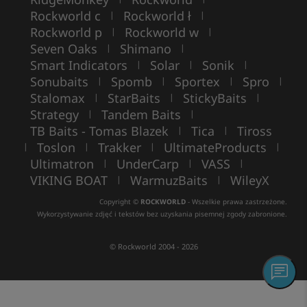
Rockworld c
Rockworld ł
|
|
Rockworld p
Rockworld w
|
|
Seven Oaks
Shimano
|
|
Smart Indicators
Solar
Sonik
|
|
|
Sonubaits
Spomb
Sportex
Spro
|
|
|
|
Stalomax
StarBaits
StickyBaits
|
|
|
Strategy
Tandem Baits
|
|
TB Baits - Tomas Blazek
Tica
Tiross
|
|
Toslon
Trakker
UltimateProducts
|
|
|
|
Ultimatron
UnderCarp
VASS
|
|
|
VIKING BOAT
WarmuzBaits
WileyX
|
|
Copyright ©
ROCKWORLD
- Wszelkie prawa zastrzeżone.
Wykorzystywanie zdjęć i tekstów bez uzyskania pisemnej zgody zabronione.
© Rockworld 2004 - 2026