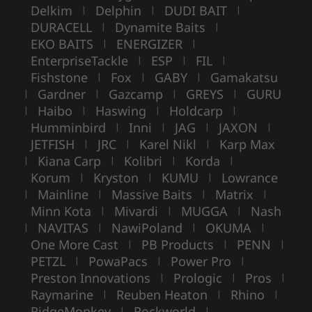
Delkim
Delphin
DUDI BAIT
|
|
|
DURACELL
Dynamite Baits
|
|
EKO BAITS
ENERGIZER
|
|
EnterpriseTackle
ESP
FIL
|
|
|
Fishstone
Fox
GABY
Gamakatsu
|
|
|
Gardner
Gazcamp
GREYS
GURU
|
|
|
|
Haibo
Haswing
Holdcarp
|
|
|
|
Humminbird
Inni
JAG
JAXON
|
|
|
|
JETFISH
JRC
Karel Nikl
Karp Max
|
|
|
Kiana Carp
Kolibri
Korda
|
|
|
|
Korum
Kryston
KUMU
Lowrance
|
|
|
Mainline
Massive Baits
Matrix
|
|
|
|
Minn Kota
Mivardi
MUGGA
Nash
|
|
|
NAVITAS
NawiPoland
OKUMA
|
|
|
|
One More Cast
PB Products
PENN
|
|
|
PETZL
PowaPacs
Power Pro
|
|
|
Preston Innovations
Prologic
Pros
|
|
|
Raymarine
Reuben Heaton
Rhino
|
|
|
RidgeMonkey
Rockworld
|
|