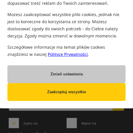
dopasować treść reklam do Twoich zainteresowań.
FILTRUJ
Możesz zaakceptować wszystkie pliki cookies, jednak nie
jest to konieczne do korzystania ze strony. Możesz
dostosować zgody do swoich potrzeb - do Ciebie należy
ŁÓDKI ZANĘTOWE BAITBOAT
decyzja. Zgody można zmienić w dowolnym momencie.
Szczegółowe informacje ma temat plików cookies
znajdziesz w naszej
Polityce Prywatności
.
Brak towarów tego producenta w tej kategorii
Zmień ustawienia
NOWOŚCI
»
WYPRZEDAŻE
»
PROMOCJE
Zaakceptuj wszystkie
Zapisz się do newslettera i bądź na bieżąco
z najlepszymi okazjami!
Zapisz się
Wypisz się