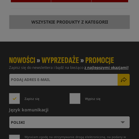
WSZYSTKIE PRODUKTY Z KATEGORII
NOWOŚCI
»
WYPRZEDAŻE
»
PROMOCJE
Zapisz się do newslettera i bądź na bieżąco
z najlepszymi okazjami!
Zapisz się
Wypisz się
Język komunikacji
Wyrażam zgodę na otrzymywanie drogą elektroniczną, na podany w