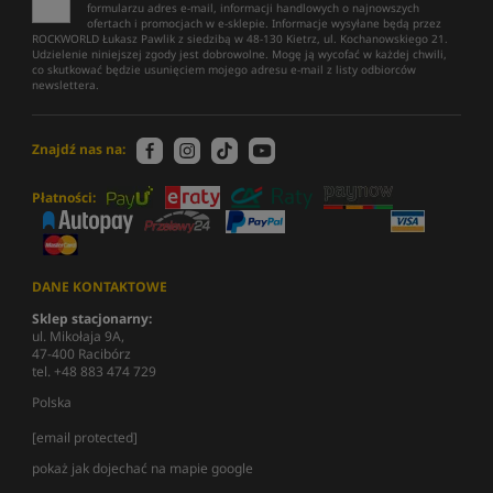
formularzu adres e-mail, informacji handlowych o najnowszych
ofertach i promocjach w e-sklepie. Informacje wysyłane będą przez
ROCKWORLD Łukasz Pawlik z siedzibą w 48-130 Kietrz, ul. Kochanowskiego 21.
Udzielenie niniejszej zgody jest dobrowolne. Mogę ją wycofać w każdej chwili,
co skutkować będzie usunięciem mojego adresu e-mail z listy odbiorców
newslettera.
Znajdź nas na:
Płatności:
DANE KONTAKTOWE
Sklep stacjonarny:
ul. Mikołaja 9A,
47-400 Racibórz
tel. +48 883 474 729
Polska
[email protected]
pokaż jak dojechać na mapie google