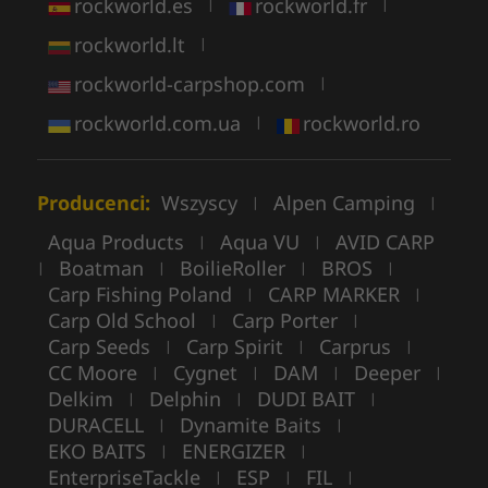
rockworld.es
rockworld.fr
|
|
rockworld.lt
|
rockworld-carpshop.com
|
rockworld.com.ua
rockworld.ro
|
Producenci:
Wszyscy
Alpen Camping
|
|
Aqua Products
Aqua VU
AVID CARP
|
|
Boatman
BoilieRoller
BROS
|
|
|
|
Carp Fishing Poland
CARP MARKER
|
|
Carp Old School
Carp Porter
|
|
Carp Seeds
Carp Spirit
Carprus
|
|
|
CC Moore
Cygnet
DAM
Deeper
|
|
|
|
Delkim
Delphin
DUDI BAIT
|
|
|
DURACELL
Dynamite Baits
|
|
EKO BAITS
ENERGIZER
|
|
EnterpriseTackle
ESP
FIL
|
|
|