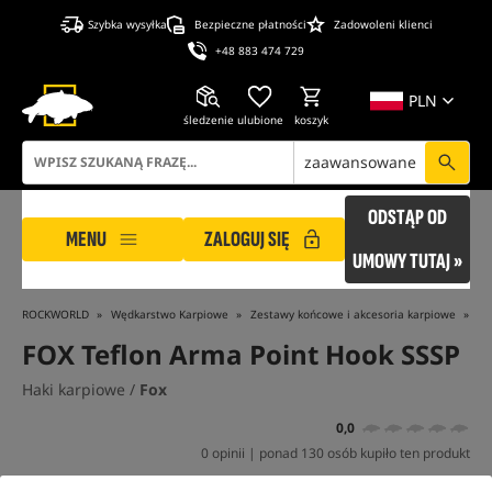
Szybka wysyłka
Bezpieczne płatności
Zadowoleni klienci
+48 883 474 729
PLN
śledzenie
ulubione
koszyk
zaawansowane
ODSTĄP OD
MENU
ZALOGUJ SIĘ
UMOWY TUTAJ »
ROCKWORLD
Wędkarstwo Karpiowe
Zestawy końcowe i akcesoria karpiowe
Ha
FOX Teflon Arma Point Hook SSSP
Haki karpiowe /
Fox
0,0
0 opinii | ponad 130 osób kupiło ten produkt