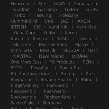
Fishstone
Fox
GABY
Gamakatsu
|
|
|
Gardner
Gazcamp
GREYS
GURU
|
|
|
|
Haibo
Haswing
Holdcarp
|
|
|
|
Humminbird
Inni
JAG
JAXON
|
|
|
|
JETFISH
JRC
Karel Nikl
Karp Max
|
|
|
Kiana Carp
Kolibri
Korda
|
|
|
|
Korum
Kryston
KUMU
Lowrance
|
|
|
Mainline
Massive Baits
Matrix
|
|
|
|
Minn Kota
Mivardi
MUGGA
Nash
|
|
|
NAVITAS
NawiPoland
OKUMA
|
|
|
|
One More Cast
PB Products
PENN
|
|
|
PETZL
PowaPacs
Power Pro
|
|
|
Preston Innovations
Prologic
Pros
|
|
|
Raymarine
Reuben Heaton
Rhino
|
|
|
RidgeMonkey
Rockworld
|
|
Rockworld c
Rockworld ł
|
|
Rockworld p
Rockworld w
|
|
Seven Oaks
Shimano
|
|
Smart Indicators
Solar
Sonik
|
|
|