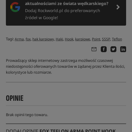
aktualnościami ze świata wędkarskiego?
Dodaj Rockworld.pl do preferowanych
źródeł w Google!
Tagi:
,
,
,
,
,
,
,
,
Arma
fox
hak karpiowy
Haki
Hook
karpiowe
Point
SSSP
Teflon
Prowadzący sklep internetowy zastrzega możliwość czasowej
niedostępności oferowanych towarów w żądanej przez Klienta ilości,
kolorystyce lub rozmiarze.
OPINIE
Brak opinii tego towaru.
DODAJ OPINIĘ
FOX TEFLON ARMA POINT HOOK