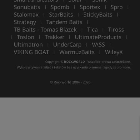
Sonubaits
Spomb
Sportex
Spro
|
|
|
|
Stalomax
StarBaits
StickyBaits
|
|
|
Strategy
Tandem Baits
|
|
TB Baits - Tomas Blazek
Tica
Tiross
|
|
Toslon
Trakker
UltimateProducts
|
|
|
|
Ultimatron
UnderCarp
VASS
|
|
|
VIKING BOAT
WarmuzBaits
WileyX
|
|
Copyright ©
ROCKWORLD
- Wszelkie prawa zastrzeżone.
Wykorzystywanie zdjęć i tekstów bez uzyskania pisemnej zgody zabronione.
© Rockworld 2004 - 2026