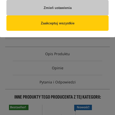
Zmień ustawienia
Opcja
Cena PLN
Ilość
31.00
rozmiar 6
Brak
Zaakceptuj wszystkie
produktu
MPN: CHK048
EAN: 5055021672106
Opis Produktu
Opinie
Pytania i Odpowiedzi
INNE PRODUKTY TEGO PRODUCENTA Z TEJ KATEGORII:
Bestseller!
Nowość!
Wy