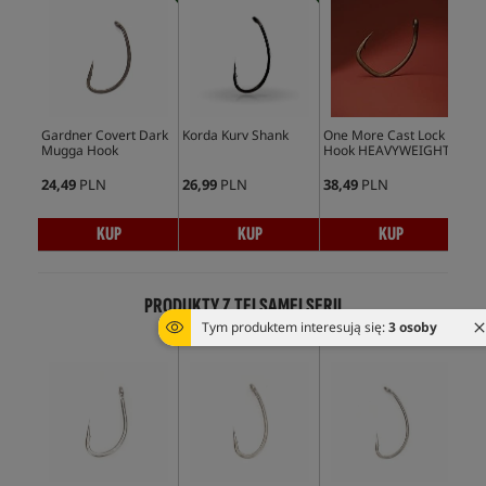
Gardner Covert Dark
Korda Kurv Shank
One More Cast Lock
Kor
Mugga Hook
Hook HEAVYWEIGHT
Ho
24,49
PLN
26,99
PLN
38,49
PLN
28,
KUP
KUP
KUP
PRODUKTY Z TEJ SAMEJ SERII
Tym produktem interesują się:
3 osoby