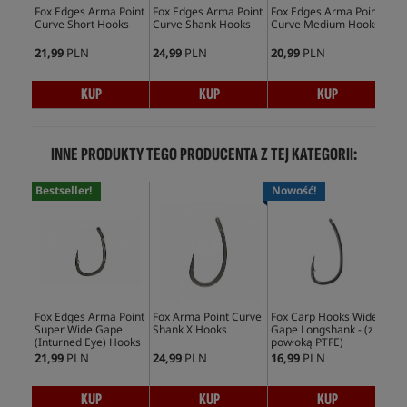
Fox Edges Arma Point
Fox Edges Arma Point
Fox Edges Arma Point
Fox
Curve Short Hooks
Curve Shank Hooks
Curve Medium Hooks
Wid
Ho
21,99
PLN
24,99
PLN
20,99
PLN
19,
KUP
KUP
KUP
INNE PRODUKTY TEGO PRODUCENTA Z TEJ KATEGORII:
Bestseller!
Nowość!
Wy
Fox Edges Arma Point
Fox Arma Point Curve
Fox Carp Hooks Wide
Fox
Super Wide Gape
Shank X Hooks
Gape Longshank - (z
Sha
(Inturned Eye) Hooks
powłoką PTFE)
21,99
PLN
24,99
PLN
16,99
PLN
17,
KUP
KUP
KUP