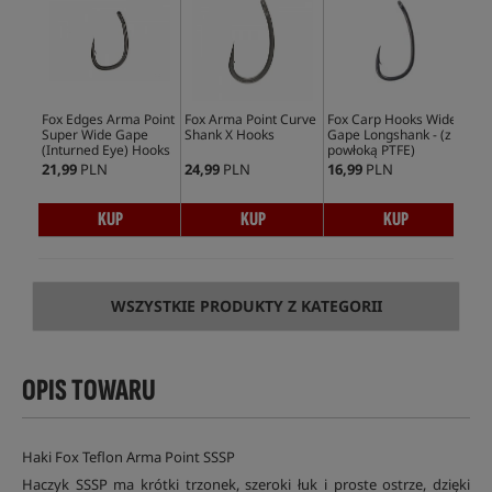
Fox Edges Arma Point
Fox Arma Point Curve
Fox Carp Hooks Wide
Fox
Super Wide Gape
Shank X Hooks
Gape Longshank - (z
Sha
(Inturned Eye) Hooks
powłoką PTFE)
21,99
PLN
24,99
PLN
16,99
PLN
17,
KUP
KUP
KUP
WSZYSTKIE PRODUKTY Z KATEGORII
OPIS TOWARU
Haki Fox Teflon Arma Point SSSP
Haczyk SSSP ma krótki trzonek, szeroki łuk i proste ostrze, dzięki