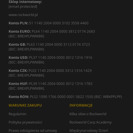
Sklep internetowy:
[email protected]
www.rockworld.pl
Konto PLN:
51 1140 2004 0000 3102 3558 4460
Konto EURO:
PL64 1140 2004 0000 3812 0174 2683
(BIC: BREXPLPWMBK)
Konto GB:
PL63 1140 2004 0000 3112 0174 3723
(BIC: BREXPLPWMBK)
Konto USD:
PL37 1140 2004 0000 3012 1316 1916
(BIC: BREXPLPWMBK)
Konto CZK:
PL02 1140 2004 0000 3312 1316 1429
(BIC: BREXPLPWMBK)
Konto HUF:
PL39 1140 2004 0000 3012 1316 1783
(BIC: BREXPLPWMBK)
Konto RON:
PL52 1090 1766 0000 0001 5822 1550 (BIC: WBKPPLPP)
WARUNKI ZAKUPU
INFORMACJE
Regulamin
Kilka słów o Rockworld
Polityka prywatności
Rockworld Carp Academy
Prawo odstąpienia od umowy
Międzynarodowy Dzień