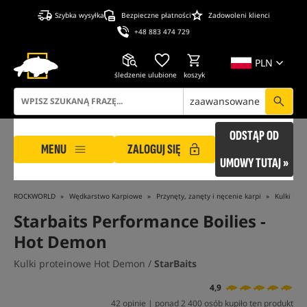
Szybka wysyłka
Bezpieczne płatności
Zadowoleni klienci
+48 883 474 729
PLN
śledzenie
ulubione
koszyk
zaawansowane
ODSTĄP OD
MENU
ZALOGUJ SIĘ
UMOWY TUTAJ »
ROCKWORLD
Wędkarstwo Karpiowe
Przynęty, zanęty i nęcenie karpi
Kulki Pro
Starbaits Performance Boilies -
Hot Demon
Kulki proteinowe Hot Demon /
StarBaits
4,9
42 opinie | ponad 2 400 osób kupiło ten produkt