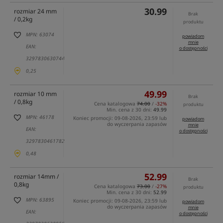
30.99
rozmiar 24 mm
Brak
/ 0,2kg
produktu
MPN: 63074
powiadom
mnie
EAN:
o dostępności
3297830630744
0,25
49.99
rozmiar 10 mm
Brak
/ 0,8kg
Cena katalogowa
74.00
/
-32%
produktu
Min. cena z 30 dni:
49.99
MPN: 46178
Koniec promocji: 09-08-2026, 23:59 lub
powiadom
do wyczerpania zapasów
mnie
EAN:
o dostępności
3297830461782
0,48
52.99
rozmiar 14mm /
Brak
0,8kg
Cena katalogowa
73.00
/
-27%
produktu
Min. cena z 30 dni:
52.99
MPN: 63895
Koniec promocji: 09-08-2026, 23:59 lub
powiadom
do wyczerpania zapasów
mnie
EAN:
o dostępności