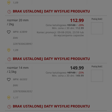
1,09
BRAK USTALONEJ DATY WYSYŁKI PRODUKTU
112.99
Podaj ilość:
rozmiar 20 mm
/ 2kg
Cena katalogowa
157.00
/
-28%
Min. cena z 30 dni:
112.99
MPN: 63899
Koniec promocji: 09-08-2026, 23:59 lub
do wyczerpania zapasów
EAN:
3297830638993
1,09
BRAK USTALONEJ DATY WYSYŁKI PRODUKTU
149.99
Podaj ilość:
rozmiar 14 mm
/ 2,5kg
Cena katalogowa
187.00
/
-20%
Min. cena z 30 dni:
149.99
MPN: 66303
EAN:
3297830663032
1,17
BRAK USTALONEJ DATY WYSYŁKI PRODUKTU