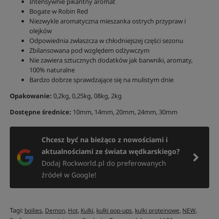
Intensywnie pikantny aromat
Bogate w Robin Red
Niezwykle aromatyczna mieszanka ostrych przypraw i
olejków
Odpowiednia zwłaszcza w chłodniejszej części sezonu
Zbilansowana pod względem odżywczym
Nie zawiera sztucznych dodatków jak barwniki, aromaty,
100% naturalne
Bardzo dobrze sprawdzające się na mulistym dnie
Opakowanie:
0,2kg,
0,25kg, 08kg, 2kg
Dostępne średnice:
10mm,
14mm, 20mm, 24mm, 30mm
Chcesz być na bieżąco z nowościami i
aktualnościami ze świata wędkarskiego?
Dodaj Rockworld.pl do preferowanych
źródeł w Google!
Tagi:
,
,
,
,
,
,
,
boilies
Demon
Hot
Kulki
kulki pop-ups
kulki proteinowe
NEW