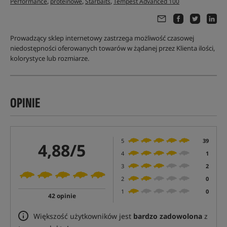
,
,
,
Performance
proteinowe
Starbaits
Tempest Advanced 100
Prowadzący sklep internetowy zastrzega możliwość czasowej
niedostępności oferowanych towarów w żądanej przez Klienta ilości,
kolorystyce lub rozmiarze.
OPINIE
5
39
4,88/5
4
1
3
2
2
0
1
0
42 opinie
Większość użytkowników jest
bardzo zadowolona
z