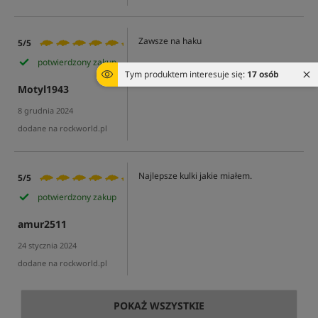
Zawsze na haku
5/5
potwierdzony zakup
Tym produktem interesuje się:
17 osób
Motyl1943
8 grudnia 2024
dodane na rockworld.pl
Najlepsze kulki jakie miałem.
5/5
potwierdzony zakup
amur2511
24 stycznia 2024
dodane na rockworld.pl
POKAŻ WSZYSTKIE