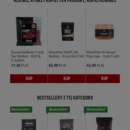
KLIENCI, KTÓRZY KUPILI TEN PRODUKT, KUPILI RÓWNIEŻ
DynamiteBaits Carp
Mainline Shelf Life
Mainline Hi-Visual
Mai
Tec Boilies - Krill &
Boilies - Essential Cell
Pop-Ups - Tutti Frutti
Boi
Crayfish
17,49
PLN
63,99
PLN
43,99
PLN
67,
KUP
KUP
KUP
BESTSELLERY Z TEJ KATEGORII
Bestseller!
Bestseller!
Bestseller!
Bes