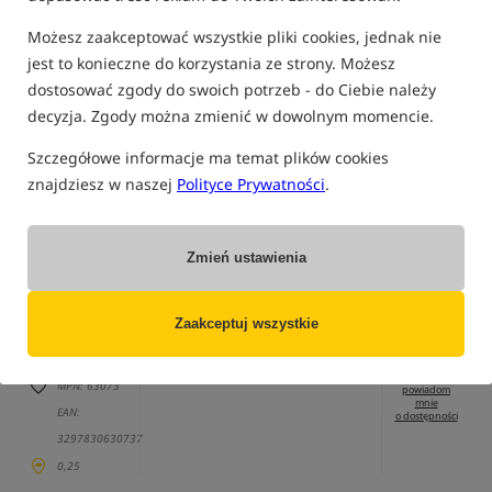
Możesz zaakceptować wszystkie pliki cookies, jednak nie
tylko produkty na
"naszym magazynie"
jest to konieczne do korzystania ze strony. Możesz
(część opcji mogła zostać ukryta przez wybrany sposób filtrowania)
dostosować zgody do swoich potrzeb - do Ciebie należy
Opcja
Cena PLN
Ilość
decyzja. Zgody można zmienić w dowolnym momencie.
26.99
rozmiar 10 mm
Szczegółowe informacje ma temat plików cookies
Brak
/ 0,25kg
Cena katalogowa
32.00
/
-16%
produktu
znajdziesz w naszej
Polityce Prywatności
.
Min. cena z 30 dni:
26.99
MPN: 49001
powiadom
mnie
EAN:
o dostępności
3297830490010
Zmień ustawienia
0,21
Zaakceptuj wszystkie
30.99
rozmiar 20 mm
Brak
/ 0,2kg
produktu
MPN: 63073
powiadom
mnie
EAN:
o dostępności
3297830630737
0,25