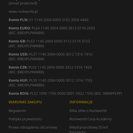
[email protected]
www.rockworld.pl
Konto PLN:
51 1140 2004 0000 3102 3558 4460
Konto EURO:
PL64 1140 2004 0000 3812 0174 2683
(BIC: BREXPLPWMBK)
Konto GB:
PL63 1140 2004 0000 3112 0174 3723
(BIC: BREXPLPWMBK)
Konto USD:
PL37 1140 2004 0000 3012 1316 1916
(BIC: BREXPLPWMBK)
Konto CZK:
PL02 1140 2004 0000 3312 1316 1429
(BIC: BREXPLPWMBK)
Konto HUF:
PL39 1140 2004 0000 3012 1316 1783
(BIC: BREXPLPWMBK)
Konto RON:
PL52 1090 1766 0000 0001 5822 1550 (BIC: WBKPPLPP)
WARUNKI ZAKUPU
INFORMACJE
Regulamin
Kilka słów o Rockworld
Polityka prywatności
Rockworld Carp Academy
Prawo odstąpienia od umowy
Międzynarodowy Dzień
Karpiarza