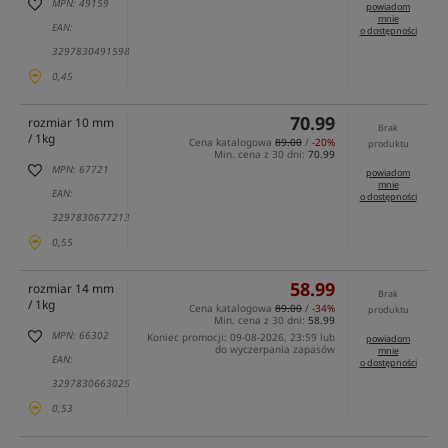
MPN: 49159
powiadom
mnie
EAN:
o dostępności
3297830491598
0,45
70.99
rozmiar 10 mm
Brak
/ 1kg
Cena katalogowa
89.00
/
-20%
produktu
Min. cena z 30 dni:
70.99
MPN: 67721
powiadom
mnie
EAN:
o dostępności
3297830677213
0,55
58.99
rozmiar 14 mm
Brak
/ 1kg
Cena katalogowa
89.00
/
-34%
produktu
Min. cena z 30 dni:
58.99
MPN: 66302
Koniec promocji: 09-08-2026, 23:59 lub
powiadom
do wyczerpania zapasów
mnie
EAN:
o dostępności
3297830663025
0,53