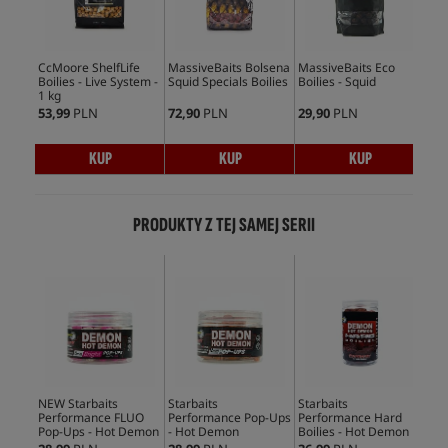
CcMoore ShelfLife
MassiveBaits Bolsena
MassiveBaits Eco
Mas
Boilies - Live System -
Squid Specials Boilies
Boilies - Squid
Boi
1 kg
53,99
PLN
72,90
PLN
29,90
PLN
59,
KUP
KUP
KUP
PRODUKTY Z TEJ SAMEJ SERII
NEW Starbaits
Starbaits
Starbaits
NEW
Performance FLUO
Performance Pop-Ups
Performance Hard
Per
Pop-Ups - Hot Demon
- Hot Demon
Boilies - Hot Demon
Spi