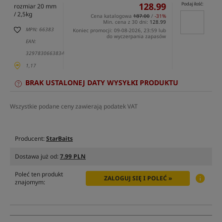
128.99
Podaj ilość:
rozmiar 20 mm
/ 2,5kg
Cena katalogowa
187.00
/
-31%
Min. cena z 30 dni:
128.99
MPN: 66383
Koniec promocji: 09-08-2026, 23:59 lub
do wyczerpania zapasów
EAN:
3297830663834
1,17
BRAK USTALONEJ DATY WYSYŁKI PRODUKTU
Wszystkie podane ceny zawierają podatek VAT
Producent:
StarBaits
Dostawa już od:
7.99 PLN
Poleć ten produkt
ZALOGUJ SIĘ I POLEĆ »
znajomym: