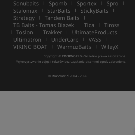
Sonubaits
Spomb
Sportex
Spro
|
|
|
|
Stalomax
StarBaits
StickyBaits
|
|
|
Strategy
Tandem Baits
|
|
TB Baits - Tomas Blazek
Tica
Tiross
|
|
Toslon
Trakker
UltimateProducts
|
|
|
|
Ultimatron
UnderCarp
VASS
|
|
|
VIKING BOAT
WarmuzBaits
WileyX
|
|
Copyright ©
ROCKWORLD
- Wszelkie prawa zastrzeżone.
Wykorzystywanie zdjęć i tekstów bez uzyskania pisemnej zgody zabronione.
© Rockworld 2004 - 2026