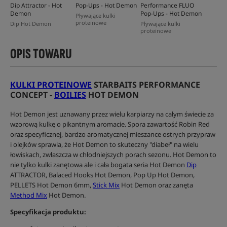
Dip Attractor - Hot
Pop-Ups - Hot Demon
Performance FLUO
Demon
Pop-Ups - Hot Demon
Pływające kulki
proteinowe
Dip Hot Demon
Pływające kulki
proteinowe
OPIS TOWARU
KULKI PROTEINOWE
STARBAITS PERFORMANCE
CONCEPT -
BOILIES
HOT DEMON
Hot Demon jest uznawany przez wielu karpiarzy na całym świecie za
wzorową kulkę o pikantnym aromacie. Spora zawartość Robin Red
oraz specyficznej, bardzo aromatycznej mieszance ostrych przypraw
i olejków sprawia, że Hot Demon to skuteczny "diabeł" na wielu
łowiskach, zwłaszcza w chłodniejszych porach sezonu. Hot Demon to
nie tylko kulki zanętowa ale i cała bogata seria Hot Demon
Dip
ATTRACTOR, Balaced Hooks Hot Demon, Pop Up Hot Demon,
PELLETS Hot Demon 6mm,
Stick Mix
Hot Demon oraz zanęta
Method Mix
Hot Demon.
Specyfikacja produktu: