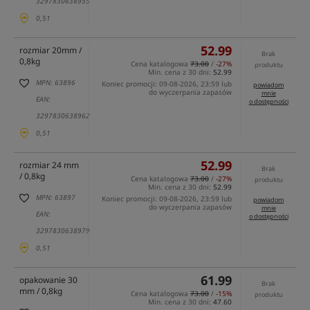
3297830638955
0,51
52.99
rozmiar 20mm /
Brak
0,8kg
Cena katalogowa
73.00
/
-27%
produktu
Min. cena z 30 dni:
52.99
MPN: 63896
Koniec promocji: 09-08-2026, 23:59 lub
powiadom
do wyczerpania zapasów
mnie
EAN:
o dostępności
3297830638962
0,51
52.99
rozmiar 24 mm
Brak
/ 0,8kg
Cena katalogowa
73.00
/
-27%
produktu
Min. cena z 30 dni:
52.99
MPN: 63897
Koniec promocji: 09-08-2026, 23:59 lub
powiadom
do wyczerpania zapasów
mnie
EAN:
o dostępności
3297830638979
0,51
61.99
opakowanie 30
Brak
mm / 0,8kg
Cena katalogowa
73.00
/
-15%
produktu
Min. cena z 30 dni:
47.60