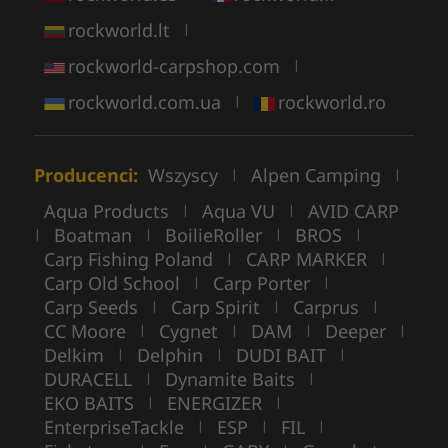
rockworld.lt
|
rockworld-carpshop.com
|
rockworld.com.ua
rockworld.ro
|
Producenci:
Wszyscy
Alpen Camping
|
|
Aqua Products
Aqua VU
AVID CARP
|
|
Boatman
BoilieRoller
BROS
|
|
|
|
Carp Fishing Poland
CARP MARKER
|
|
Carp Old School
Carp Porter
|
|
Carp Seeds
Carp Spirit
Carprus
|
|
|
CC Moore
Cygnet
DAM
Deeper
|
|
|
|
Delkim
Delphin
DUDI BAIT
|
|
|
DURACELL
Dynamite Baits
|
|
EKO BAITS
ENERGIZER
|
|
EnterpriseTackle
ESP
FIL
|
|
|