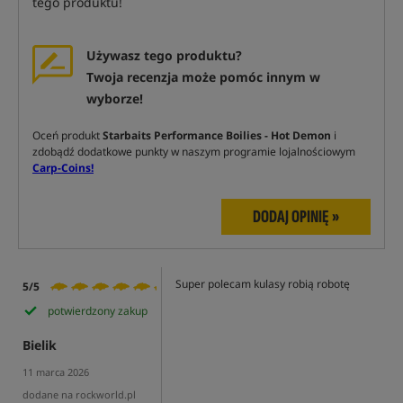
tego produktu!
Używasz tego produktu?
Twoja recenzja może pomóc innym w
wyborze!
Oceń produkt
Starbaits Performance Boilies - Hot Demon
i
zdobądź dodatkowe punkty w naszym programie lojalnościowym
Carp-Coins!
DODAJ OPINIĘ »
Super polecam kulasy robią robotę
5/5
potwierdzony zakup
Bielik
11 marca 2026
dodane na rockworld.pl