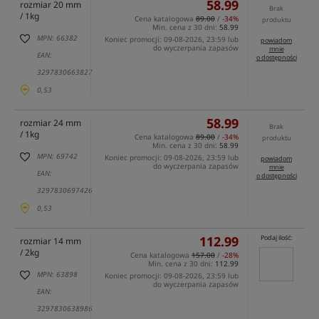
58.99
rozmiar 20 mm
Brak
/ 1kg
Cena katalogowa
89.00
/
-34%
produktu
Min. cena z 30 dni:
58.99
MPN: 66382
Koniec promocji: 09-08-2026, 23:59 lub
powiadom
do wyczerpania zapasów
mnie
EAN:
o dostępności
3297830663827
0,53
58.99
rozmiar 24 mm
Brak
/ 1kg
Cena katalogowa
89.00
/
-34%
produktu
Min. cena z 30 dni:
58.99
MPN: 69742
Koniec promocji: 09-08-2026, 23:59 lub
powiadom
do wyczerpania zapasów
mnie
EAN:
o dostępności
3297830697426
0,53
112.99
Podaj ilość:
rozmiar 14 mm
/ 2kg
Cena katalogowa
157.00
/
-28%
Min. cena z 30 dni:
112.99
MPN: 63898
Koniec promocji: 09-08-2026, 23:59 lub
do wyczerpania zapasów
EAN:
3297830638986