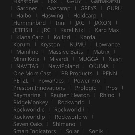
Fishstone
Fox
GABY
Gamakatsu
|
|
|
Gardner
Gazcamp
GREYS
GURU
|
|
|
|
Haibo
Haswing
Holdcarp
|
|
|
|
Humminbird
Inni
JAG
JAXON
|
|
|
|
JETFISH
JRC
Karel Nikl
Karp Max
|
|
|
Kiana Carp
Kolibri
Korda
|
|
|
|
Korum
Kryston
KUMU
Lowrance
|
|
|
Mainline
Massive Baits
Matrix
|
|
|
|
Minn Kota
Mivardi
MUGGA
Nash
|
|
|
NAVITAS
NawiPoland
OKUMA
|
|
|
|
One More Cast
PB Products
PENN
|
|
|
PETZL
PowaPacs
Power Pro
|
|
|
Preston Innovations
Prologic
Pros
|
|
|
Raymarine
Reuben Heaton
Rhino
|
|
|
RidgeMonkey
Rockworld
|
|
Rockworld c
Rockworld ł
|
|
Rockworld p
Rockworld w
|
|
Seven Oaks
Shimano
|
|
Smart Indicators
Solar
Sonik
|
|
|