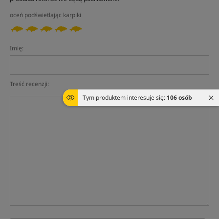
oceń podświetlając karpiki
Imię:
Treść recenzji:
Tym produktem interesuje się:
106 osób