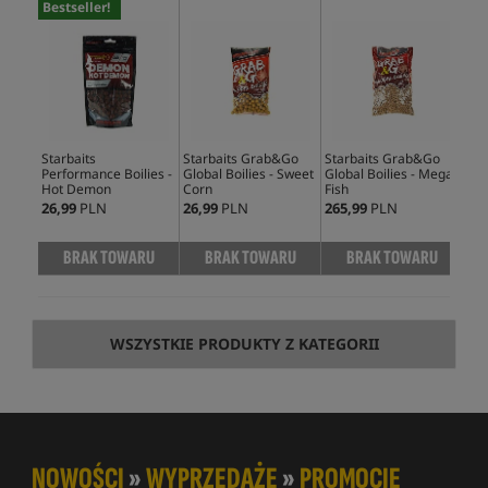
Bestseller!
Starbaits
Starbaits Grab&Go
Starbaits Grab&Go
Sta
Performance Boilies -
Global Boilies - Sweet
Global Boilies - Mega
Per
Hot Demon
Corn
Fish
Oce
26,99
PLN
26,99
PLN
265,99
PLN
61,
BRAK TOWARU
BRAK TOWARU
BRAK TOWARU
WSZYSTKIE PRODUKTY Z KATEGORII
NOWOŚCI
»
WYPRZEDAŻE
»
PROMOCJE