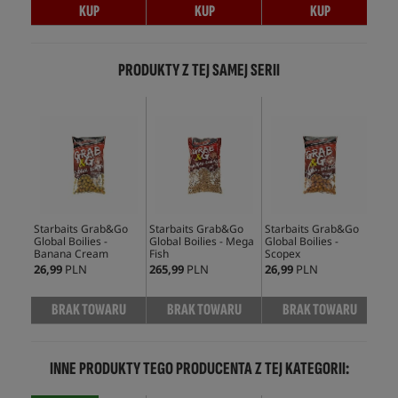
KUP
KUP
KUP
PRODUKTY Z TEJ SAMEJ SERII
Starbaits Grab&Go
Starbaits Grab&Go
Starbaits Grab&Go
Sta
Global Boilies -
Global Boilies - Mega
Global Boilies -
Glo
Banana Cream
Fish
Scopex
Str
26,99
PLN
265,99
PLN
26,99
PLN
26,
BRAK TOWARU
BRAK TOWARU
BRAK TOWARU
INNE PRODUKTY TEGO PRODUCENTA Z TEJ KATEGORII: