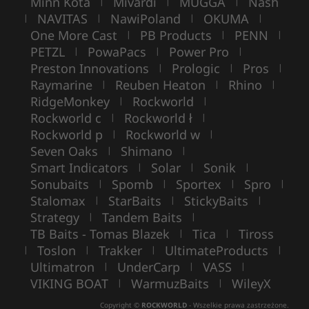
Minn Kota
Mivardi
MUGGA
Nash
|
|
|
NAVITAS
NawiPoland
OKUMA
|
|
|
|
One More Cast
PB Products
PENN
|
|
|
PETZL
PowaPacs
Power Pro
|
|
|
Preston Innovations
Prologic
Pros
|
|
|
Raymarine
Reuben Heaton
Rhino
|
|
|
RidgeMonkey
Rockworld
|
|
Rockworld c
Rockworld ł
|
|
Rockworld p
Rockworld w
|
|
Seven Oaks
Shimano
|
|
Smart Indicators
Solar
Sonik
|
|
|
Sonubaits
Spomb
Sportex
Spro
|
|
|
|
Stalomax
StarBaits
StickyBaits
|
|
|
Strategy
Tandem Baits
|
|
TB Baits - Tomas Blazek
Tica
Tiross
|
|
Toslon
Trakker
UltimateProducts
|
|
|
|
Ultimatron
UnderCarp
VASS
|
|
|
VIKING BOAT
WarmuzBaits
WileyX
|
|
Copyright ©
ROCKWORLD
- Wszelkie prawa zastrzeżone.