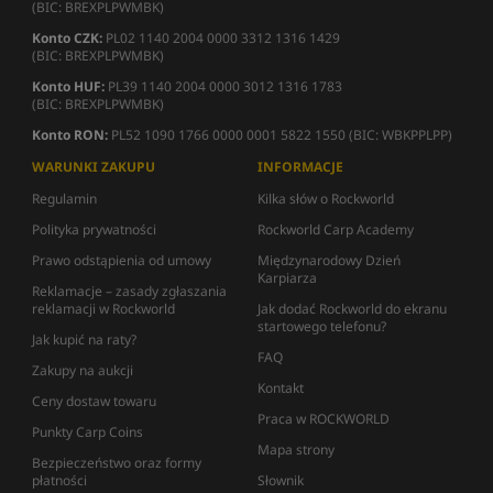
(BIC: BREXPLPWMBK)
Konto CZK:
PL02 1140 2004 0000 3312 1316 1429
(BIC: BREXPLPWMBK)
Konto HUF:
PL39 1140 2004 0000 3012 1316 1783
(BIC: BREXPLPWMBK)
Konto RON:
PL52 1090 1766 0000 0001 5822 1550 (BIC: WBKPPLPP)
WARUNKI ZAKUPU
INFORMACJE
Regulamin
Kilka słów o Rockworld
Polityka prywatności
Rockworld Carp Academy
Prawo odstąpienia od umowy
Międzynarodowy Dzień
Karpiarza
Reklamacje – zasady zgłaszania
reklamacji w Rockworld
Jak dodać Rockworld do ekranu
startowego telefonu?
Jak kupić na raty?
FAQ
Zakupy na aukcji
Kontakt
Ceny dostaw towaru
Praca w ROCKWORLD
Punkty Carp Coins
Mapa strony
Bezpieczeństwo oraz formy
płatności
Słownik