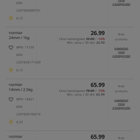
mnie
EAN:
o dostępności
3297830409791
0,12
26.99
rozmiar
Brak
24mm / 1kg
Cena katalogowa
32.00
/
-16%
produktu
Min. cena z 30 dni:
26.99
MPN: 17159
powiadom
mnie
EAN:
o dostępności
3297830171599
0,12
65.99
rozmiar
Brak
14mm / 2.5kg
Cena katalogowa
78.00
/
-15%
produktu
Min. cena z 30 dni:
65.99
MPN: 16821
powiadom
mnie
EAN:
o dostępności
3297830168216
0,32
65.99
rozmiar
Brak