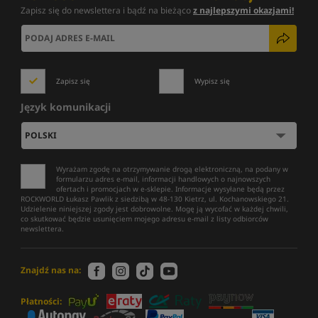
Zapisz się do newslettera i bądź na bieżąco
z najlepszymi okazjami!
Zapisz się
Wypisz się
Język komunikacji
Wyrażam zgodę na otrzymywanie drogą elektroniczną, na podany w
formularzu adres e-mail, informacji handlowych o najnowszych
ofertach i promocjach w e-sklepie. Informacje wysyłane będą przez
ROCKWORLD Łukasz Pawlik z siedzibą w 48-130 Kietrz, ul. Kochanowskiego 21.
Udzielenie niniejszej zgody jest dobrowolne. Mogę ją wycofać w każdej chwili,
co skutkować będzie usunięciem mojego adresu e-mail z listy odbiorców
newslettera.
Znajdź nas na:
Płatności: