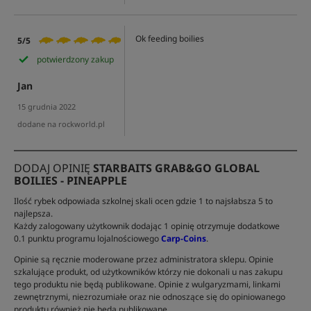
Ok feeding boilies
5/5
potwierdzony zakup
Jan
15 grudnia 2022
dodane na rockworld.pl
DODAJ OPINIĘ
STARBAITS GRAB&GO GLOBAL
BOILIES - PINEAPPLE
Ilość rybek odpowiada szkolnej skali ocen gdzie 1 to najsłabsza 5 to
najlepsza.
Każdy zalogowany użytkownik dodając 1 opinię otrzymuje dodatkowe
0.1 punktu programu lojalnościowego
Carp-Coins
.
Opinie są ręcznie moderowane przez administratora sklepu. Opinie
szkalujące produkt, od użytkowników którzy nie dokonali u nas zakupu
tego produktu nie będą publikowane. Opinie z wulgaryzmami, linkami
zewnętrznymi, niezrozumiałe oraz nie odnoszące się do opiniowanego
produktu również nie będą publikowane.