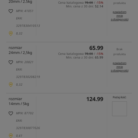
20mm / 2.5kg
Cena katalogowa
78.00
/
-15%
produktu
Min. cena z 30 dni:
52.14
MPN: 41051
powiadom
mnie
EAN:
o dostępności
3297830410513
0,32
65.99
rozmiar
Brak
24mm / 2,5kg
Cena katalogowa
78.00
/
-15%
produktu
Min. cena z 30 dni:
65.99
MPN: 20821
powiadom
mnie
EAN:
o dostępności
3297830208219
0,32
124.99
Podaj ilość:
rozmiar
14mm / 5kg
MPN: 87702
EAN:
3297830877026
0,61