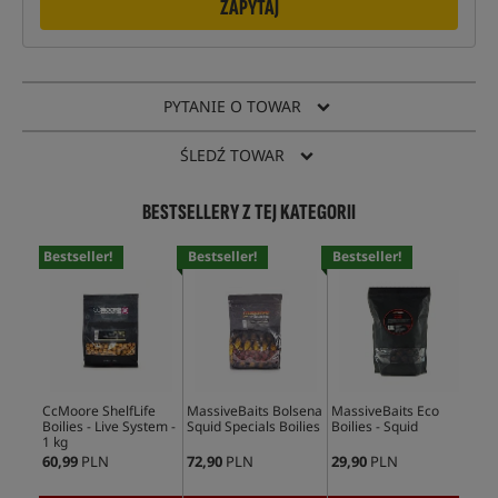
ZAPYTAJ
PYTANIE O TOWAR
ŚLEDŹ TOWAR
BESTSELLERY Z TEJ KATEGORII
Bestseller!
Bestseller!
Bestseller!
Bes
CcMoore ShelfLife
MassiveBaits Bolsena
MassiveBaits Eco
Mas
Boilies - Live System -
Squid Specials Boilies
Boilies - Squid
Boi
1 kg
60,99
PLN
72,90
PLN
29,90
PLN
59,