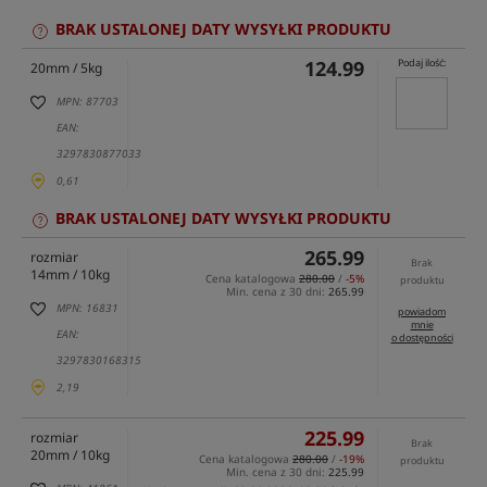
BRAK USTALONEJ DATY WYSYŁKI PRODUKTU
124.99
Podaj ilość:
20mm / 5kg
MPN: 87703
EAN:
3297830877033
0,61
BRAK USTALONEJ DATY WYSYŁKI PRODUKTU
265.99
rozmiar
Brak
14mm / 10kg
Cena katalogowa
280.00
/
-5%
produktu
Min. cena z 30 dni:
265.99
MPN: 16831
powiadom
mnie
EAN:
o dostępności
3297830168315
2,19
225.99
rozmiar
Brak
20mm / 10kg
Cena katalogowa
280.00
/
-19%
produktu
Min. cena z 30 dni:
225.99