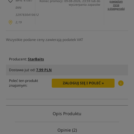
MPN: 41061
Koniec promocji: 09-08-2026, 23:59 lub do
powiadom
wyczerpania zapasów
mnie
EAN:
o dostępności
3297830410612
2,19
Wszystkie podane ceny zawierają podatek VAT
Producent:
StarBaits
Dostawa już od:
7.99 PLN
Poleć ten produkt
ZALOGUJ SIĘ I POLEĆ »
znajomym:
Opis Produktu
Opinie (2)