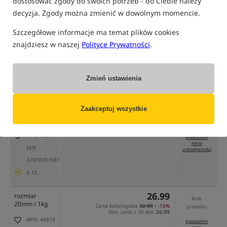
dostosować zgody do swoich potrzeb - do Ciebie należy
decyzja. Zgody można zmienić w dowolnym momencie.
Szczegółowe informacje ma temat plików cookies
znajdziesz w naszej
Polityce Prywatności
.
tylko produkty na
"naszym magazynie"
(część opcji mogła zostać ukryta przez wybrany sposób filtrowania)
Zmień ustawienia
Opcja
Cena PLN
Ilość
Zaakceptuj wszystkie
26.99
rozmiar
Brak
14mm / 1kg
Cena katalogowa
32.00
/
-16%
produktu
Min. cena z 30 dni:
26.99
MPN: 16811
powiadom
mnie
EAN:
o dostępności
3297830168117
0,12
26.99
rozmiar
Brak
20mm / 1kg
Cena katalogowa
32.00
/
-16%
produktu
Min. cena z 30 dni:
26.99
MPN: 40979
powiadom