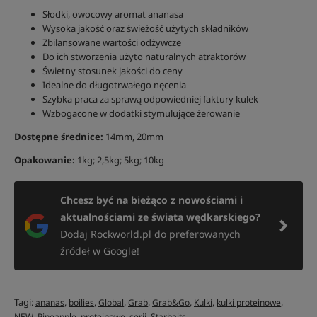
Słodki, owocowy aromat ananasa
Wysoka jakość oraz świeżość użytych składników
Zbilansowane wartości odżywcze
Do ich stworzenia użyto naturalnych atraktorów
Świetny stosunek jakości do ceny
Idealne do długotrwałego nęcenia
Szybka praca za sprawą odpowiedniej faktury kulek
Wzbogacone w dodatki stymulujące żerowanie
Dostępne średnice:
14mm, 20mm
Opakowanie:
1kg; 2,5kg; 5kg; 10kg
Chcesz być na bieżąco z nowościami i
aktualnościami ze świata wędkarskiego?
Dodaj Rockworld.pl do preferowanych
źródeł w Google!
Tagi:
,
,
,
,
,
,
,
ananas
boilies
Global
Grab
Grab&Go
Kulki
kulki proteinowe
,
,
,
,
NEW
Pineapple
proteinowe
serii
Starbaits