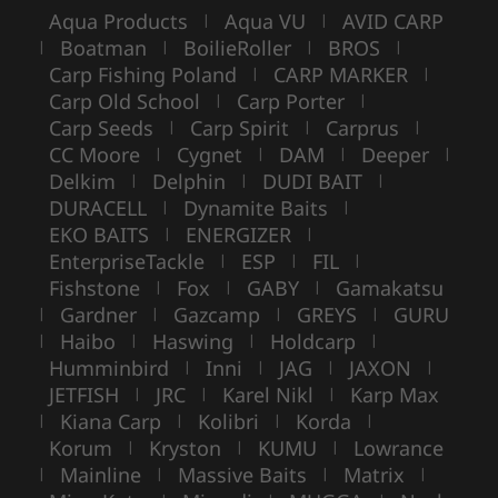
Aqua Products
Aqua VU
AVID CARP
|
|
Boatman
BoilieRoller
BROS
|
|
|
|
Carp Fishing Poland
CARP MARKER
|
|
Carp Old School
Carp Porter
|
|
Carp Seeds
Carp Spirit
Carprus
|
|
|
CC Moore
Cygnet
DAM
Deeper
|
|
|
|
Delkim
Delphin
DUDI BAIT
|
|
|
DURACELL
Dynamite Baits
|
|
EKO BAITS
ENERGIZER
|
|
EnterpriseTackle
ESP
FIL
|
|
|
Fishstone
Fox
GABY
Gamakatsu
|
|
|
Gardner
Gazcamp
GREYS
GURU
|
|
|
|
Haibo
Haswing
Holdcarp
|
|
|
|
Humminbird
Inni
JAG
JAXON
|
|
|
|
JETFISH
JRC
Karel Nikl
Karp Max
|
|
|
Kiana Carp
Kolibri
Korda
|
|
|
|
Korum
Kryston
KUMU
Lowrance
|
|
|
Mainline
Massive Baits
Matrix
|
|
|
|