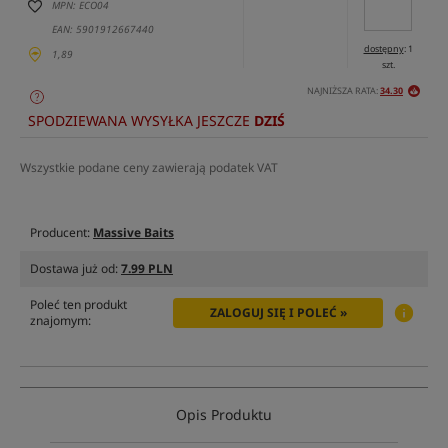
MPN: ECO04
EAN: 5901912667440
dostępny
: 1
1,89
szt.
NAJNIŻSZA RATA:
34.30
SPODZIEWANA WYSYŁKA JESZCZE
DZIŚ
Wszystkie podane ceny zawierają podatek VAT
Producent:
Massive Baits
Dostawa już od:
7.99 PLN
Poleć ten produkt
ZALOGUJ SIĘ I POLEĆ »
znajomym:
Opis Produktu