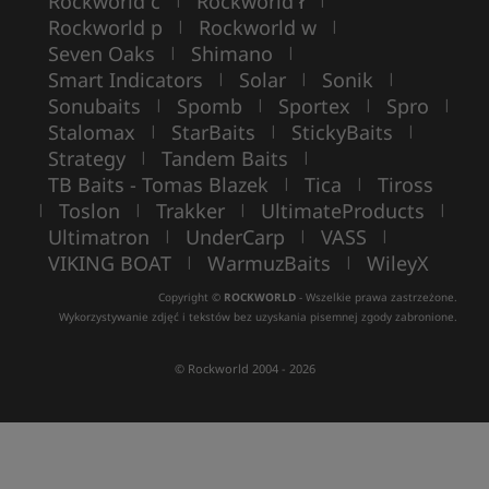
Rockworld c
Rockworld ł
Rockworld p
Rockworld w
|
|
Seven Oaks
Shimano
|
|
Smart Indicators
Solar
Sonik
|
|
|
Sonubaits
Spomb
Sportex
Spro
|
|
|
|
Stalomax
StarBaits
StickyBaits
|
|
|
Strategy
Tandem Baits
|
|
TB Baits - Tomas Blazek
Tica
Tiross
|
|
Toslon
Trakker
UltimateProducts
|
|
|
|
Ultimatron
UnderCarp
VASS
|
|
|
VIKING BOAT
WarmuzBaits
WileyX
|
|
Copyright ©
ROCKWORLD
- Wszelkie prawa zastrzeżone.
Wykorzystywanie zdjęć i tekstów bez uzyskania pisemnej zgody zabronione.
© Rockworld 2004 - 2026