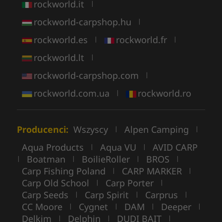
rockworld.it
|
rockworld-carpshop.hu
|
rockworld.es
rockworld.fr
|
|
rockworld.lt
|
rockworld-carpshop.com
|
rockworld.com.ua
rockworld.ro
|
Producenci:
Wszyscy
Alpen Camping
|
|
Aqua Products
Aqua VU
AVID CARP
|
|
Boatman
BoilieRoller
BROS
|
|
|
|
Carp Fishing Poland
CARP MARKER
|
|
Carp Old School
Carp Porter
|
|
Carp Seeds
Carp Spirit
Carprus
|
|
|
CC Moore
Cygnet
DAM
Deeper
|
|
|
|
Delkim
Delphin
DUDI BAIT
|
|
|