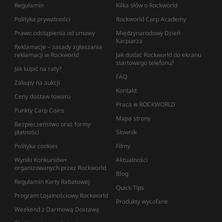
Regulamin
Kilka słów o Rockworld
Polityka prywatności
Rockworld Carp Academy
Prawo odstąpienia od umowy
Międzynarodowy Dzień
Karpiarza
Reklamacje – zasady zgłaszania
reklamacji w Rockworld
Jak dodać Rockworld do ekranu
startowego telefonu?
Jak kupić na raty?
FAQ
Zakupy na aukcji
Kontakt
Ceny dostaw towaru
Praca w ROCKWORLD
Punkty Carp Coins
Mapa strony
Bezpieczeństwo oraz formy
płatności
Słownik
Polityka cookies
Filmy
Wyniki Konkursów+
Aktualności
organizowanych przez Rockworld
Blog
Regulamin Karty Rabatowej
Quick Tips
Program Lojalnościowy Rockworld
Produkty wycofane
Weekend z Darmową Dostawą