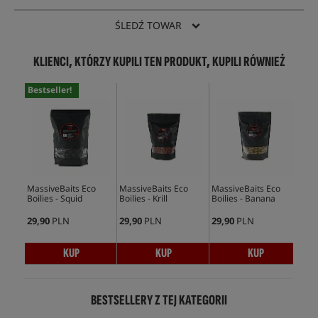
ŚLEDŹ TOWAR
KLIENCI, KTÓRZY KUPILI TEN PRODUKT, KUPILI RÓWNIEŻ
Bestseller!
MassiveBaits Eco
MassiveBaits Eco
MassiveBaits Eco
Mas
Boilies - Squid
Boilies - Krill
Boilies - Banana
Boi
29,90
PLN
29,90
PLN
29,90
PLN
29,
KUP
KUP
KUP
BESTSELLERY Z TEJ KATEGORII