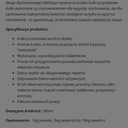
długo dystansowego obfitego nęcenia oraz jako kulki przynętowe.
Kulki wykonane są z konserwantem dla wygody użytkowania, ale dla
zachowania maksymalnej świeżości dostępne są tylko w opcji na
zamówienie - co gwarantuje, że dostaniesz zawsze najświeższy towar.
Specyfikacja produktu:
Kulki proteinowe serii Eco Boilies
Aromat kraba, to bardzo popularny wśród karpiarzy
"śmierdziel"
Wykonane z wysokiej jakości składników
Proces ich przygotowania pozwala zachować wszystkie
składniki odżywcze
Dobry wybór do długotrwałego nęcenia
Odpowiedni bilans wartości odżywczych
W ich skład wchodzą mąki sojowe, proteiny mleczne, całe i
mielone ziarna, mączki orzechowe i pelletowe, przyprawy i
aromaty
Faktura ułatwia ich pracę
Dostępne średnice:
18mm
Opakowanie:
1kg (worek), 3kg (wiadro) lub 10kg (wiadro)