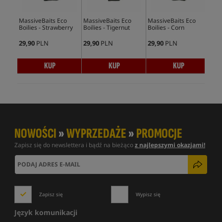
MassiveBaits Eco
MassiveBaits Eco
MassiveBaits Eco
Mas
Boilies - Strawberry
Boilies - Tigernut
Boilies - Corn
Boil
29,90
PLN
29,90
PLN
29,90
PLN
29,
KUP
KUP
KUP
NOWOŚCI
»
WYPRZEDAŻE
»
PROMOCJE
Zapisz się do newslettera i bądź na bieżąco
z najlepszymi okazjami!
Zapisz się
Wypisz się
Język komunikacji