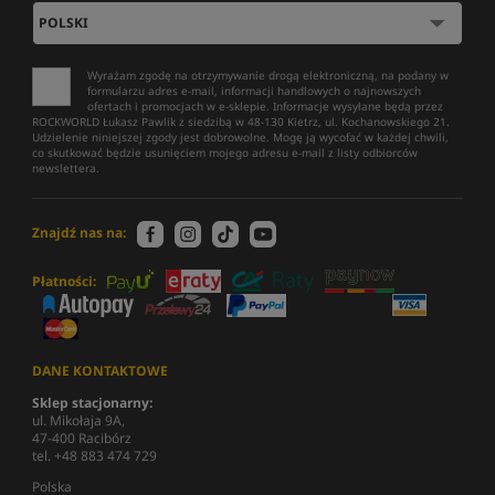
Wyrażam zgodę na otrzymywanie drogą elektroniczną, na podany w
formularzu adres e-mail, informacji handlowych o najnowszych
ofertach i promocjach w e-sklepie. Informacje wysyłane będą przez
ROCKWORLD Łukasz Pawlik z siedzibą w 48-130 Kietrz, ul. Kochanowskiego 21.
Udzielenie niniejszej zgody jest dobrowolne. Mogę ją wycofać w każdej chwili,
co skutkować będzie usunięciem mojego adresu e-mail z listy odbiorców
newslettera.
Znajdź nas na:
Płatności:
DANE KONTAKTOWE
Sklep stacjonarny:
ul. Mikołaja 9A,
47-400 Racibórz
tel. +48 883 474 729
Polska