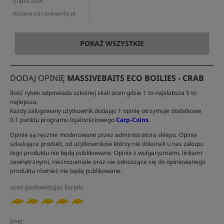
3 lipca 2024
dodane na rockworld.pl
POKAŻ WSZYSTKIE
DODAJ OPINIĘ
MASSIVEBAITS ECO BOILIES - CRAB
Ilość rybek odpowiada szkolnej skali ocen gdzie 1 to najsłabsza 5 to
najlepsza.
Każdy zalogowany użytkownik dodając 1 opinię otrzymuje dodatkowe
0.1 punktu programu lojalnościowego
Carp-Coins
.
Opinie są ręcznie moderowane przez administratora sklepu. Opinie
szkalujące produkt, od użytkowników którzy nie dokonali u nas zakupu
tego produktu nie będą publikowane. Opinie z wulgaryzmami, linkami
zewnętrznymi, niezrozumiałe oraz nie odnoszące się do opiniowanego
produktu również nie będą publikowane.
oceń podświetlając karpiki
Imię: