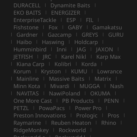
DURACELL
Dynamite Baits
|
|
EKO BAITS
ENERGIZER
|
|
EnterpriseTackle
ESP
FIL
|
|
|
Fishstone
Fox
GABY
Gamakatsu
|
|
|
Gardner
Gazcamp
GREYS
GURU
|
|
|
|
Haibo
Haswing
Holdcarp
|
|
|
|
Humminbird
Inni
JAG
JAXON
|
|
|
|
JETFISH
JRC
Karel Nikl
Karp Max
|
|
|
Kiana Carp
Kolibri
Korda
|
|
|
|
Korum
Kryston
KUMU
Lowrance
|
|
|
Mainline
Massive Baits
Matrix
|
|
|
|
Minn Kota
Mivardi
MUGGA
Nash
|
|
|
NAVITAS
NawiPoland
OKUMA
|
|
|
|
One More Cast
PB Products
PENN
|
|
|
PETZL
PowaPacs
Power Pro
|
|
|
Preston Innovations
Prologic
Pros
|
|
|
Raymarine
Reuben Heaton
Rhino
|
|
|
RidgeMonkey
Rockworld
|
|
|
|