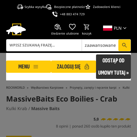
Szybka wysyłka
Bezpieczne płatności
Zadowoleni klienci
+48 883 474 729
PLN
śledzenie
ulubione
koszyk
zaawansowane
ODSTĄP OD
MENU
ZALOGUJ SIĘ
UMOWY TUTAJ »
ROCKWORLD
Wędkarstwo Karpiowe
Przynęty, zanęty i nęcenie karpi
Kulki Pro
MassiveBaits Eco Boilies - Crab
Kulki Krab /
Massive Baits
5,0
8 opinii | ponad 260 osób kupiło ten produkt