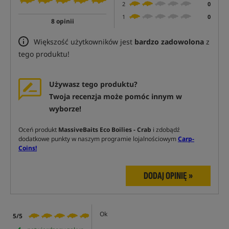
2
0
1
0
8 opinii
Większość użytkowników jest
bardzo zadowolona
z
tego produktu!
Używasz tego produktu?
Twoja recenzja może pomóc innym w
wyborze!
Oceń produkt
MassiveBaits Eco Boilies - Crab
i zdobądź
dodatkowe punkty w naszym programie lojalnościowym
Carp-
Coins!
DODAJ OPINIĘ »
Ok
5/5