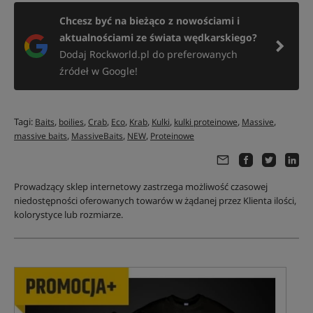
Chcesz być na bieżąco z nowościami i
aktualnościami ze świata wędkarskiego?
Dodaj Rockworld.pl do preferowanych
źródeł w Google!
Tagi:
,
,
,
,
,
,
,
,
Baits
boilies
Crab
Eco
Krab
Kulki
kulki proteinowe
Massive
,
,
,
massive baits
MassiveBaits
NEW
Proteinowe
Prowadzący sklep internetowy zastrzega możliwość czasowej
niedostępności oferowanych towarów w żądanej przez Klienta ilości,
kolorystyce lub rozmiarze.