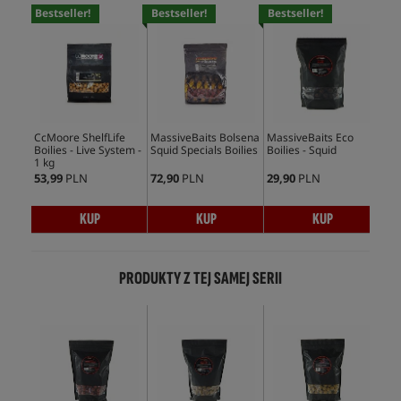
Bestseller!
Bestseller!
Bestseller!
Bes
CcMoore ShelfLife
MassiveBaits Bolsena
MassiveBaits Eco
CcM
Boilies - Live System -
Squid Specials Boilies
Boilies - Squid
Boi
1 kg
5kg
53,99
PLN
72,90
PLN
29,90
PLN
226
KUP
KUP
KUP
PRODUKTY Z TEJ SAMEJ SERII