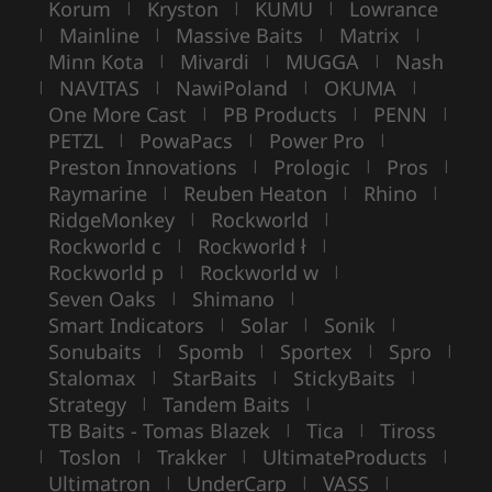
Korum
Kryston
KUMU
Lowrance
|
|
|
Mainline
Massive Baits
Matrix
|
|
|
|
Minn Kota
Mivardi
MUGGA
Nash
|
|
|
NAVITAS
NawiPoland
OKUMA
|
|
|
|
One More Cast
PB Products
PENN
|
|
|
PETZL
PowaPacs
Power Pro
|
|
|
Preston Innovations
Prologic
Pros
|
|
|
Raymarine
Reuben Heaton
Rhino
|
|
|
RidgeMonkey
Rockworld
|
|
Rockworld c
Rockworld ł
|
|
Rockworld p
Rockworld w
|
|
Seven Oaks
Shimano
|
|
Smart Indicators
Solar
Sonik
|
|
|
Sonubaits
Spomb
Sportex
Spro
|
|
|
|
Stalomax
StarBaits
StickyBaits
|
|
|
Strategy
Tandem Baits
|
|
TB Baits - Tomas Blazek
Tica
Tiross
|
|
Toslon
Trakker
UltimateProducts
|
|
|
|
Ultimatron
UnderCarp
VASS
|
|
|