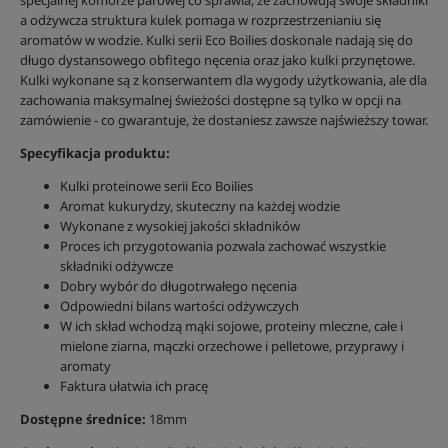
specjalnej komorze parowej co sprawia, że zachowują swoje składniki
a odżywcza struktura kulek pomaga w rozprzestrzenianiu się
aromatów w wodzie. Kulki serii Eco Boilies doskonale nadają się do
długo dystansowego obfitego nęcenia oraz jako kulki przynętowe.
Kulki wykonane są z konserwantem dla wygody użytkowania, ale dla
zachowania maksymalnej świeżości dostępne są tylko w opcji na
zamówienie - co gwarantuje, że dostaniesz zawsze najświeższy towar.
Specyfikacja produktu:
Kulki proteinowe serii Eco Boilies
Aromat kukurydzy, skuteczny na każdej wodzie
Wykonane z wysokiej jakości składników
Proces ich przygotowania pozwala zachować wszystkie
składniki odżywcze
Dobry wybór do długotrwałego nęcenia
Odpowiedni bilans wartości odżywczych
W ich skład wchodzą mąki sojowe, proteiny mleczne, całe i
mielone ziarna, mączki orzechowe i pelletowe, przyprawy i
aromaty
Faktura ułatwia ich pracę
Dostępne średnice:
18mm