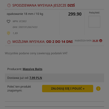
SPODZIEWANA WYSYŁKA JESZCZE
DZIŚ
299.90
Podaj ilość:
opakowanie 18 mm / 10 kg
MPN: ECO03
EAN: 5901912667433
1,89
NAJNIŻSZA RATA:
34.30
MOŻLIWA WYSYŁKA:
OD 2 DO 14 DNI
Wszystkie podane ceny zawierają podatek VAT
Producent:
Massive Baits
Dostawa już od:
7.99 PLN
Poleć ten produkt
ZALOGUJ SIĘ I POLEĆ »
znajomym: