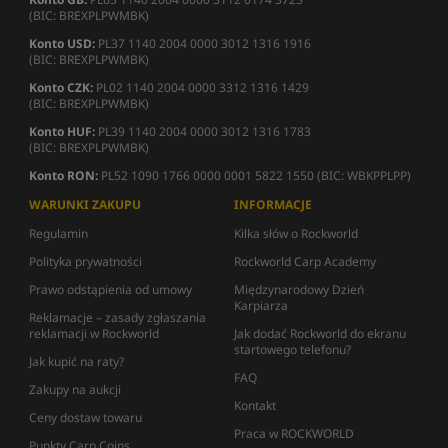
(BIC: BREXPLPWMBK)
Konto USD:
PL37 1140 2004 0000 3012 1316 1916
(BIC: BREXPLPWMBK)
Konto CZK:
PL02 1140 2004 0000 3312 1316 1429
(BIC: BREXPLPWMBK)
Konto HUF:
PL39 1140 2004 0000 3012 1316 1783
(BIC: BREXPLPWMBK)
Konto RON:
PL52 1090 1766 0000 0001 5822 1550 (BIC: WBKPPLPP)
WARUNKI ZAKUPU
INFORMACJE
Regulamin
Kilka słów o Rockworld
Polityka prywatności
Rockworld Carp Academy
Prawo odstąpienia od umowy
Międzynarodowy Dzień
Karpiarza
Reklamacje – zasady zgłaszania
reklamacji w Rockworld
Jak dodać Rockworld do ekranu
startowego telefonu?
Jak kupić na raty?
FAQ
Zakupy na aukcji
Kontakt
Ceny dostaw towaru
Praca w ROCKWORLD
Punkty Carp Coins