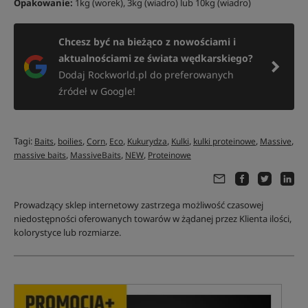
Opakowanie:
1kg (worek), 3kg (wiadro) lub 10kg (wiadro)
Chcesz być na bieżąco z nowościami i
aktualnościami ze świata wędkarskiego?
Dodaj Rockworld.pl do preferowanych
źródeł w Google!
Tagi:
,
,
,
,
,
,
,
,
Baits
boilies
Corn
Eco
Kukurydza
Kulki
kulki proteinowe
Massive
,
,
,
massive baits
MassiveBaits
NEW
Proteinowe
Prowadzący sklep internetowy zastrzega możliwość czasowej
niedostępności oferowanych towarów w żądanej przez Klienta ilości,
kolorystyce lub rozmiarze.