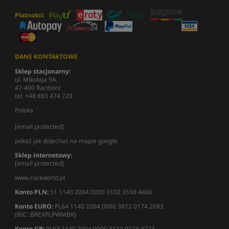
Płatności:
DANE KONTAKTOWE
Sklep stacjonarny:
ul. Mikołaja 9A,
47-400 Racibórz
tel. +48 883 474 729
Polska
[email protected]
pokaż jak dojechać na mapie google
Sklep internetowy:
[email protected]
www.rockworld.pl
Konto PLN:
51 1140 2004 0000 3102 3558 4460
Konto EURO:
PL64 1140 2004 0000 3812 0174 2683
(BIC: BREXPLPWMBK)
Konto GB:
PL63 1140 2004 0000 3112 0174 3723