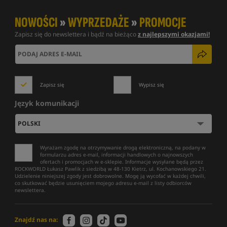
NOWOŚCI
»
WYPRZEDAŻE
»
PROMOCJE
Zapisz się do newslettera i bądź na bieżąco
z najlepszymi okazjami!
Zapisz się
Wypisz się
Język komunikacji
Wyrażam zgodę na otrzymywanie drogą elektroniczną, na podany w
formularzu adres e-mail, informacji handlowych o najnowszych
ofertach i promocjach w e-sklepie. Informacje wysyłane będą przez
ROCKWORLD Łukasz Pawlik z siedzibą w 48-130 Kietrz, ul. Kochanowskiego 21.
Udzielenie niniejszej zgody jest dobrowolne. Mogę ją wycofać w każdej chwili,
co skutkować będzie usunięciem mojego adresu e-mail z listy odbiorców
newslettera.
Znajdź nas na: