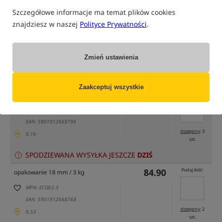
Szczegółowe informacje ma temat plików cookies
znajdziesz w naszej
Polityce Prywatności
.
tylko produkty na
"naszym magazynie"
(część opcji mogła zostać ukryta przez wybrany sposób filtrowania)
Zmień ustawienia
Opcja
Cena PLN
Ilość
Zaakceptuj wszystkie
29.90
Podaj ilość:
opakowanie 18 mm / 1 kg
MPN: ECO03.1
EAN: 5901912669796
dostępny
: 3
0,16
szt.
SPODZIEWANA WYSYŁKA JESZCZE
DZIŚ
84.90
Podaj ilość:
opakowanie 18 mm / 3 kg
MPN: ECO03.3
EAN: 5901912668768
dostępny
: 2
0,53
szt.