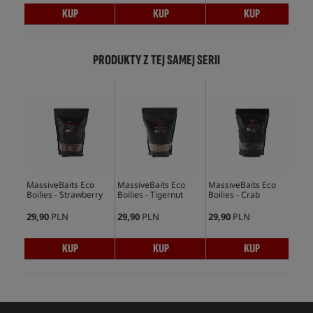
KUP
KUP
KUP
PRODUKTY Z TEJ SAMEJ SERII
MassiveBaits Eco
MassiveBaits Eco
MassiveBaits Eco
Mas
Boilies - Strawberry
Boilies - Tigernut
Boilies - Crab
Boil
29,90
PLN
29,90
PLN
29,90
PLN
29,
KUP
KUP
KUP