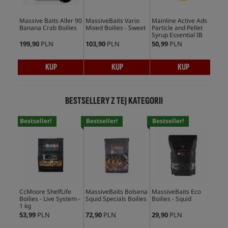
Massive Baits Aller 90
MassiveBaits Vario
Mainline Active Ads
Mas
Banana Crab Boilies
Mixed Boilies - Sweet
Particle and Pellet
Boo
Syrup Essential IB
199,90
PLN
103,90
PLN
50,99
PLN
49,
KUP
KUP
KUP
BESTSELLERY Z TEJ KATEGORII
Bestseller!
Bestseller!
Bestseller!
Bes
CcMoore ShelfLife
MassiveBaits Bolsena
MassiveBaits Eco
Mas
Boilies - Live System -
Squid Specials Boilies
Boilies - Squid
Boi
1 kg
53,99
PLN
72,90
PLN
29,90
PLN
59,