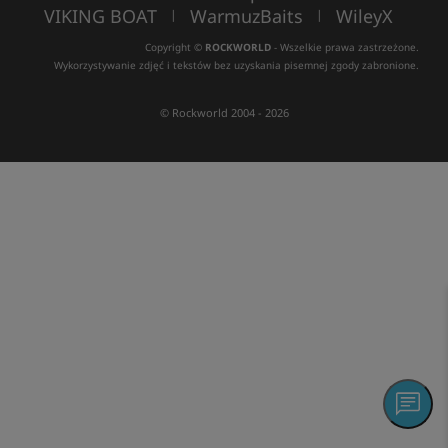
VIKING BOAT
WarmuzBaits
WileyX
|
|
Copyright ©
ROCKWORLD
- Wszelkie prawa zastrzeżone.
Wykorzystywanie zdjęć i tekstów bez uzyskania pisemnej zgody zabronione.
© Rockworld 2004 - 2026