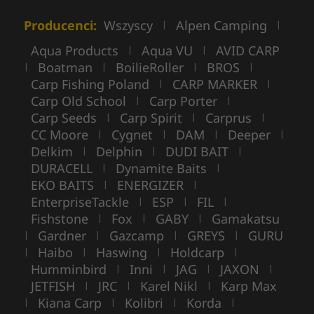
Producenci:
Wszyscy
Alpen Camping
|
|
Aqua Products
Aqua VU
AVID CARP
|
|
Boatman
BoilieRoller
BROS
|
|
|
|
Carp Fishing Poland
CARP MARKER
|
|
Carp Old School
Carp Porter
|
|
Carp Seeds
Carp Spirit
Carprus
|
|
|
CC Moore
Cygnet
DAM
Deeper
|
|
|
|
Delkim
Delphin
DUDI BAIT
|
|
|
DURACELL
Dynamite Baits
|
|
EKO BAITS
ENERGIZER
|
|
EnterpriseTackle
ESP
FIL
|
|
|
Fishstone
Fox
GABY
Gamakatsu
|
|
|
Gardner
Gazcamp
GREYS
GURU
|
|
|
|
Haibo
Haswing
Holdcarp
|
|
|
|
Humminbird
Inni
JAG
JAXON
|
|
|
|
JETFISH
JRC
Karel Nikl
Karp Max
|
|
|
Kiana Carp
Kolibri
Korda
|
|
|
|