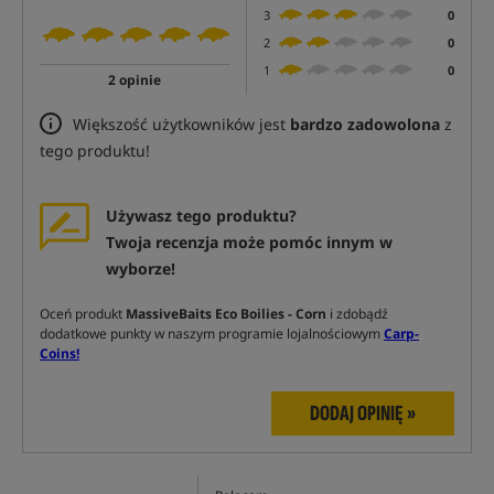
3
0
2
0
1
0
2 opinie
Większość użytkowników jest
bardzo zadowolona
z
tego produktu!
Używasz tego produktu?
Twoja recenzja może pomóc innym w
wyborze!
Oceń produkt
MassiveBaits Eco Boilies - Corn
i zdobądź
dodatkowe punkty w naszym programie lojalnościowym
Carp-
Coins!
DODAJ OPINIĘ »