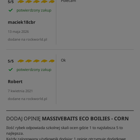
Polecam
5/5
potwierdzony zakup
maciek18cbr
13 maja 2026
dodane na rockworld.pl
Ok
5/5
potwierdzony zakup
Robert
7 kwietnia 2021
dodane na rockworld.pl
DODAJ OPINIĘ
MASSIVEBAITS ECO BOILIES - CORN
Ilość rybek odpowiada szkolnej skali ocen gdzie 1 to najsłabsza 5 to
najlepsza.
Każdy zalogowany użytkownik dodając 1 opinię otrzymuje dodatkowe