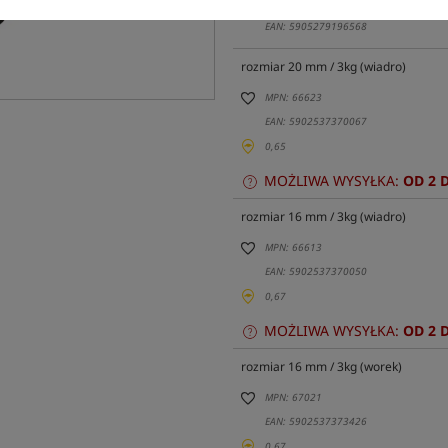
MPN: 66648
EAN: 5905279196568
rozmiar 20 mm / 3kg (wiadro)
MPN: 66623
EAN: 5902537370067
0,65
MOŻLIWA WYSYŁKA:
OD 2 
rozmiar 16 mm / 3kg (wiadro)
MPN: 66613
EAN: 5902537370050
0,67
MOŻLIWA WYSYŁKA:
OD 2 
rozmiar 16 mm / 3kg (worek)
MPN: 67021
EAN: 5902537373426
0,67