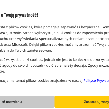
Opcja
rozmiar 20 mm / 250g
o Twoją prywatność!
MPN: 66882
EAN: 5905279196261
sta z plików cookies, które pomagają zapewnić Ci bezpieczne i ko
0,10
aszej stronie. Strona wykorzystuje pliki cookies do zapewnienia p
 ruchu oraz wyświetlania spersonalizowanych reklam przez partneró
rozmiar 16 mm / 250g
ok oraz Microsoft. Dzięki plikom cookies możemy zrozumieć Twoje p
MPN: 66683
eklam do Twoich zainteresowań.
EAN: 5905279196612
ć wszystkie pliki cookies, jednak nie jest to konieczne do korzysta
0,15
 zgody do swoich potrzeb - do Ciebie należy decyzja. Zgody możn
ie.
rozmiar 20 mm / 900g
MPN: 66658
macje ma temat plików cookies znajdziesz w naszej
Polityce Prywat
EAN: 5905279196230
0,23
ień ustawienia
Zaakceptuj wszy
rozmiar 16 mm / 900g