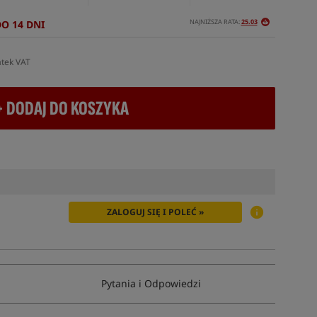
NAJNIŻSZA RATA:
25.03
DO 14 DNI
atek VAT
+ DODAJ DO KOSZYKA
ZALOGUJ SIĘ I POLEĆ »
Pytania i Odpowiedzi
Tym produktem interesuje się:
7 osób