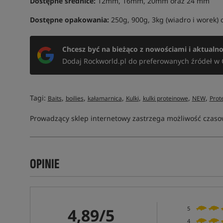
Dostępne średnice:
12mm, 16mm, 20mm oraz 24 mm
Dostępne opakowania:
250g, 900g, 3kg (wiadro i worek) 
Chcesz być na bieżąco z nowościami i aktualn
Dodaj Rockworld.pl do preferowanych źródeł w 
Tagi:
,
,
,
,
,
,
Baits
boilies
kałamarnica
Kulki
kulki proteinowe
NEW
Prot
Prowadzący sklep internetowy zastrzega możliwość czasow
OPINIE
4,89/5
5
4