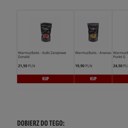
WarmuzBaits - Kulki Zanętowe
WarmuzBaits - Ananas
WarmuzBa
Donald
Punkt G
21,50
PLN
19,90
PLN
24,50
PL
KUP
KUP
DOBIERZ DO TEGO: