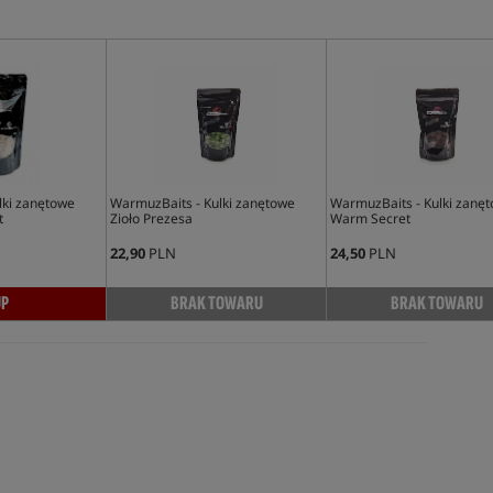
lki zanętowe
WarmuzBaits - Kulki zanętowe
WarmuzBaits - Kulki zanę
t
Zioło Prezesa
Warm Secret
22,90
PLN
24,50
PLN
UP
BRAK TOWARU
BRAK TOWARU