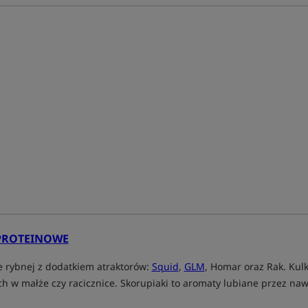
PROTEINOWE
e rybnej z dodatkiem atraktorów:
Squid
,
GLM
, Homar oraz Rak. Kul
ych w małże czy racicznice. Skorupiaki to aromaty lubiane przez 