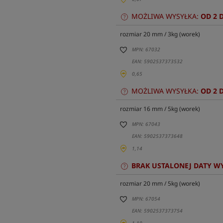
MOŻLIWA WYSYŁKA:
OD 2 
rozmiar 20 mm / 3kg (worek)
MPN: 67032
EAN: 5902537373532
0,65
MOŻLIWA WYSYŁKA:
OD 2 
rozmiar 16 mm / 5kg (worek)
MPN: 67043
EAN: 5902537373648
1,14
BRAK USTALONEJ DATY W
rozmiar 20 mm / 5kg (worek)
MPN: 67054
EAN: 5902537373754