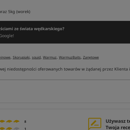
oraz 5kg (worek)
ościami ze świata wędkarskiego?
Google!
,
,
,
,
,
einowe
Skorupiaki
squid
Warmuz
WarmuzBaits
Zanętowe
ej niedostępności oferowanych towarów w żądanej przez Klienta ilo
Używasz t
8
Twoja rec
1