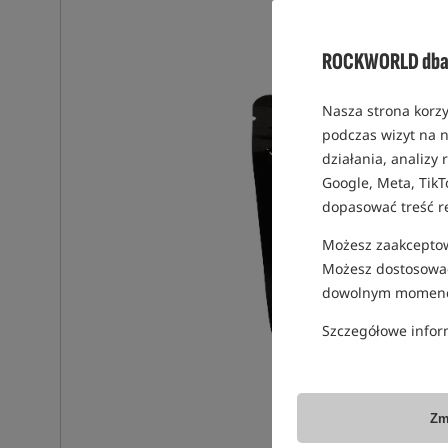
ROCKWORLD dba 
Nasza strona korzy
podczas wizyt na n
działania, analizy
Google, Meta, TikT
dopasować treść r
Możesz zaakceptowa
Możesz dostosować
dowolnym momenc
Szczegółowe infor
Zm