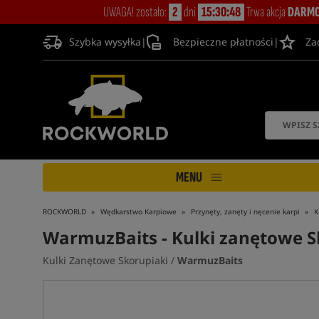
UWAGA! zostało:
2
dni
15:30:47
Trwa akcja
DARMO
Szybka wysyłka
|
Bezpieczne płatności
|
Za
MENU
ROCKWORLD
Wędkarstwo Karpiowe
Przynęty, zanęty i nęcenie karpi
K
WarmuzBaits
- Kulki zanętowe 
Kulki Zanętowe Skorupiaki /
WarmuzBaits