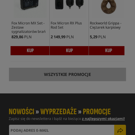
Fox Micron MX Set -
Fox Micron RX Plus
Rockworld Grippa -
Fox
Zestaw
Rod Set
Ciężarek karpiowy
Pow
sygnalizatorów brań
829,86
PLN
2 149,99
PLN
5,29
PLN
869
KUP
KUP
KUP
WSZYSTKIE PROMOCJE
NOWOŚCI
»
WYPRZEDAŻE
»
PROMOCJE
Zapisz się do newslettera i bądź na bieżąco
z najlepszymi okazjami!