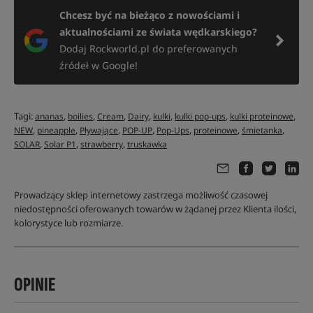
Chcesz być na bieżąco z nowościami i
aktualnościami ze świata wędkarskiego?
Dodaj Rockworld.pl do preferowanych
źródeł w Google!
Tagi:
,
,
,
,
,
,
,
ananas
boilies
Cream
Dairy
kulki
kulki pop-ups
kulki proteinowe
,
,
,
,
,
,
,
NEW
pineapple
Pływające
POP-UP
Pop-Ups
proteinowe
śmietanka
,
,
,
SOLAR
Solar P1
strawberry
truskawka
Prowadzący sklep internetowy zastrzega możliwość czasowej
niedostępności oferowanych towarów w żądanej przez Klienta ilości,
kolorystyce lub rozmiarze.
OPINIE