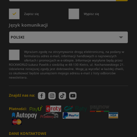
Zapisz się
Wypisz się
Język komunikacji
Wyrażam zgodę na otrzymywanie drogą elektroniczną, na podany w
formularzu adres e-mail, informacji handlowych o najnowszych
ofertach i promocjach w e-sklepie. Informacje wysyłane będą przez
ROCKWORLD Łukasz Pawlik z siedzibą w 48-130 Kietrz, ul. Kochanowskiego 21.
Udzielenie niniejszej zgody jest dobrowolne. Mogę ją wycofać w każdej chwili,
co skutkować będzie usunięciem mojego adresu e-mail z listy odbiorców
newslettera.
Znajdź nas na:
Płatności:
DANE KONTAKTOWE