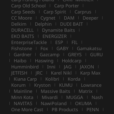
Carp Old School
Carp Porter
|
|
Carp Seeds
Carp Spirit
Carprus
|
|
|
CC Moore
Cygnet
DAM
Deeper
|
|
|
|
Delkim
Delphin
DUDI BAIT
|
|
|
DURACELL
Dynamite Baits
|
|
EKO BAITS
ENERGIZER
|
|
EnterpriseTackle
ESP
FIL
|
|
|
Fishstone
Fox
GABY
Gamakatsu
|
|
|
Gardner
Gazcamp
GREYS
GURU
|
|
|
|
Haibo
Haswing
Holdcarp
|
|
|
|
Humminbird
Inni
JAG
JAXON
|
|
|
|
JETFISH
JRC
Karel Nikl
Karp Max
|
|
|
Kiana Carp
Kolibri
Korda
|
|
|
|
Korum
Kryston
KUMU
Lowrance
|
|
|
Mainline
Massive Baits
Matrix
|
|
|
|
Minn Kota
Mivardi
MUGGA
Nash
|
|
|
NAVITAS
NawiPoland
OKUMA
|
|
|
|
One More Cast
PB Products
PENN
|
|
|