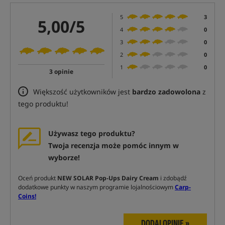
5
3
5,00/5
4
0
3
0
2
0
1
0
3 opinie
Większość użytkowników jest
bardzo zadowolona
z
tego produktu!
Używasz tego produktu?
Twoja recenzja może pomóc innym w
wyborze!
Oceń produkt
NEW SOLAR Pop-Ups Dairy Cream
i zdobądź
dodatkowe punkty w naszym programie lojalnościowym
Carp-
Coins!
DODAJ OPINIĘ »