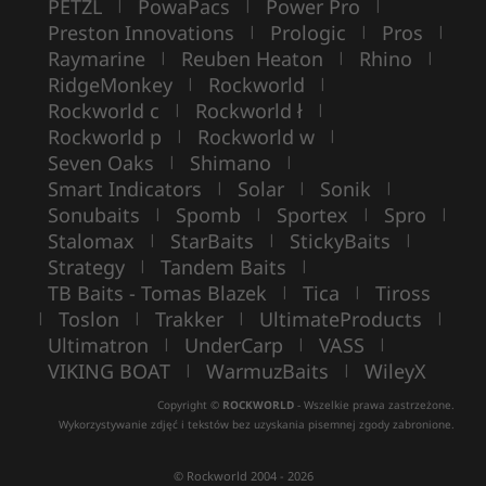
PETZL
PowaPacs
Power Pro
|
|
|
Preston Innovations
Prologic
Pros
|
|
|
Raymarine
Reuben Heaton
Rhino
|
|
|
RidgeMonkey
Rockworld
|
|
Rockworld c
Rockworld ł
|
|
Rockworld p
Rockworld w
|
|
Seven Oaks
Shimano
|
|
Smart Indicators
Solar
Sonik
|
|
|
Sonubaits
Spomb
Sportex
Spro
|
|
|
|
Stalomax
StarBaits
StickyBaits
|
|
|
Strategy
Tandem Baits
|
|
TB Baits - Tomas Blazek
Tica
Tiross
|
|
Toslon
Trakker
UltimateProducts
|
|
|
|
Ultimatron
UnderCarp
VASS
|
|
|
VIKING BOAT
WarmuzBaits
WileyX
|
|
Copyright ©
ROCKWORLD
- Wszelkie prawa zastrzeżone.
Wykorzystywanie zdjęć i tekstów bez uzyskania pisemnej zgody zabronione.
© Rockworld 2004 - 2026