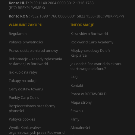
Konto HUF:
PL39 1140 2004 0000 3012 1316 1783
(BIC: BREXPLPWMBK)
Konto RON:
PL52 1090 1766 0000 0001 5822 1550 (BIC: WBKPPLPP)
WARUNKI ZAKUPU
INFORMACJE
Regulamin
Kilka słów o Rockworld
Polityka prywatności
Rockworld Carp Academy
Prawo odstąpienia od umowy
Międzynarodowy Dzień
Karpiarza
Reklamacje – zasady zgłaszania
reklamacji w Rockworld
Jak dodać Rockworld do ekranu
startowego telefonu?
Jak kupić na raty?
FAQ
Zakupy na aukcji
Kontakt
Ceny dostaw towaru
Praca w ROCKWORLD
Punkty Carp Coins
Mapa strony
Bezpieczeństwo oraz formy
płatności
Słownik
Polityka cookies
Filmy
Wyniki Konkursów+
Aktualności
organizowanych przez Rockworld