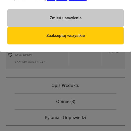
Zmień ustawienia
tylko produkty na
"naszym magazynie"
(część opcji mogła zostać ukryta przez wybrany sposób filtrowania)
Opcja
Cena PLN
Ilość
Zaakceptuj wszystkie
39.99
rozmiar 14 mm
Brak
produktu
MPN: DPOPS
EAN: 5055681511241
Opis Produktu
Opinie (3)
Pytania i Odpowiedzi