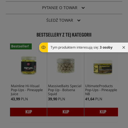
PYTANIE O TOWAR
ŚLEDŹ TOWAR
BESTSELLERY Z TEJ KATEGORII
Bestseller!
Bestseller!
Bestseller!
Bes
Tym produktem interesują się:
3 osoby
Mainline Hi-Visual
MassiveBaits Special
UltimateProducts
CcM
Pop-Ups - Pineapple
Pop Up - Bolsena
Pop-Ups - Pineapple
Ups
Juice
Squid
NB
43,99
PLN
39,90
PLN
41,64
PLN
35,
KUP
KUP
KUP