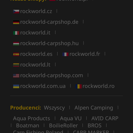
rockworld.cz
|
rockworld-carpshop.de
|
rockworld.it
|
rockworld-carpshop.hu
|
rockworld.es
rockworld.fr
|
|
rockworld.lt
|
rockworld-carpshop.com
|
rockworld.com.ua
rockworld.ro
|
Producenci:
Wszyscy
Alpen Camping
|
|
Aqua Products
Aqua VU
AVID CARP
|
|
Boatman
BoilieRoller
BROS
|
|
|
|
Carp Fishing Poland
CARP MARKER
|
|