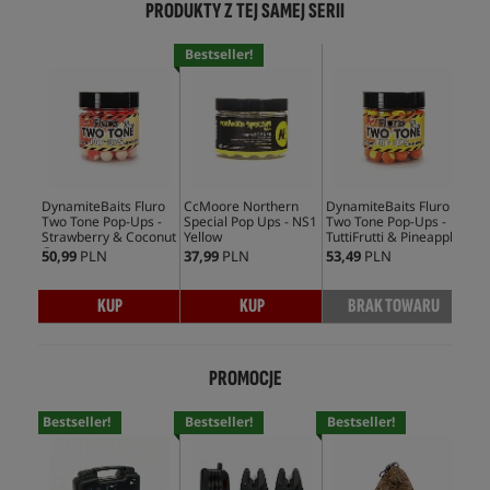
PRODUKTY Z TEJ SAMEJ SERII
Bestseller!
DynamiteBaits Fluro
CcMoore Northern
DynamiteBaits Fluro
Dyn
Two Tone Pop-Ups -
Special Pop Ups - NS1
Two Tone Pop-Ups -
Two
Strawberry & Coconut
Yellow
TuttiFrutti & Pineapple
Plu
Cream
50,99
PLN
37,99
PLN
53,49
PLN
49,
KUP
KUP
BRAK TOWARU
PROMOCJE
Bestseller!
Bestseller!
Bestseller!
Bes