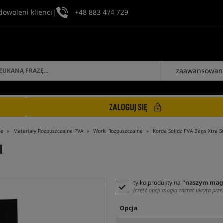
dowoleni klienci
|
+48 883 474 729
zaawansowan
ZALOGUJ SIĘ
we
Materiały Rozpuszczalne PVA
Worki Rozpuszczalne
Korda Solidz PVA Bags Xtra S
l
tylko produkty na
"naszym mag
(część opcji mogła zostać ukryta prze
Opcja