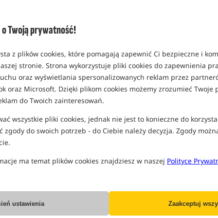
rozmiar 45 x 100m (25 sztuk)
MPN: KPVA1
o Twoją prywatność!
EAN: 5060062113495
0,18
sta z plików cookies, które pomagają zapewnić Ci bezpieczne i ko
SPODZIEWANA WYSYŁKA JE
aszej stronie. Strona wykorzystuje pliki cookies do zapewnienia p
 ruchu oraz wyświetlania spersonalizowanych reklam przez partneró
Wszystkie podane ceny zawierają pod
ok oraz Microsoft. Dzięki plikom cookies możemy zrozumieć Twoje p
eklam do Twoich zainteresowań.
ć wszystkie pliki cookies, jednak nie jest to konieczne do korzysta
 zgody do swoich potrzeb - do Ciebie należy decyzja. Zgody możn
ie.
Producent:
Korda
macje ma temat plików cookies znajdziesz w naszej
Polityce Prywat
Dostawa już od:
7.99 PLN
Poleć ten produkt znajomym:
ień ustawienia
Zaakceptuj wszy