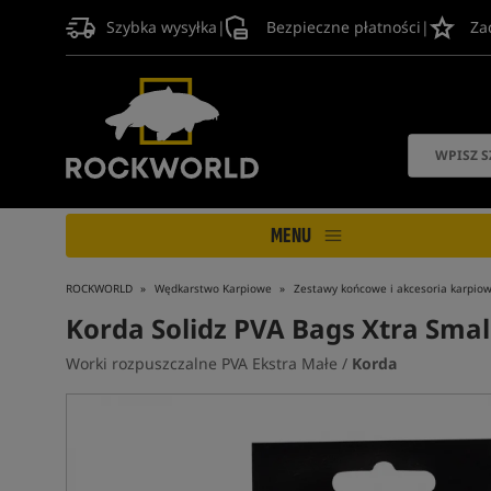
Szybka wysyłka
|
Bezpieczne płatności
|
Za
MENU
ROCKWORLD
Wędkarstwo Karpiowe
Zestawy końcowe i akcesoria karpio
Korda Solidz PVA Bags Xtra Smal
Worki rozpuszczalne PVA Ekstra Małe /
Korda