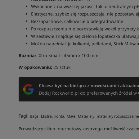
Wykonane z najwyższej jakości folii o neutralnym p
Elastyczne, szybko się rozpuszczają, nie pozostaw
Bezzapachowe, całkowicie biodegradowalne
Po rozpuszczeniu nie pozostawiają wokół przynęty 
W zestawie znajduje się zielona łopateczka ułatwia
Można napełniać je kulkami, pelletami, Stick Miksami
Rozmiar:
Xtra Small - 45mm x 100 mm
W opakowaniu:
25 sztuk
Chcesz być na bieżąco z nowościami i aktualn
Dodaj Rockworld.pl do preferowanych źródeł w 
Tagi:
,
,
,
,
,
Bags
Ekstra
korda
Małe
Materiały
materiały rozpuszczaln
Prowadzący sklep internetowy zastrzega możliwość czasow