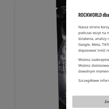
ROCKWORLD dba 
Nasza strona korzy
podczas wizyt na n
działania, analizy
Google, Meta, TikT
dopasować treść r
Możesz zaakceptowa
Możesz dostosować
dowolnym momenc
Szczegółowe infor
Zm