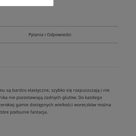
Pytania i Odpowiedzi
mu są bardzo elastyczne, szybko się rozpuszczają i nie
nika nie pozostawiają żadnych glutów. Do każdego
szerokiej gamie dostępnych wielkości woreczków można
które podsunie fantazja.