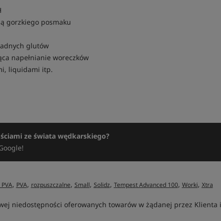
H
iają gorzkiego posmaku
żadnych glutów
jąca napełnianie woreczków
, liquidami itp.
ościami ze świata wędkarskiego?
Google!
,
,
,
,
,
,
,
e PVA
PVA
rozpuszczalne
Small
Solidz
Tempest Advanced 100
Worki
Xtra
ej niedostępności oferowanych towarów w żądanej przez Klienta ilo