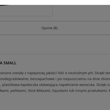
Opinie (8)
A SMALL
onane zostały z najwyższej jakości folii o neutralnym pH. Dzięki te
 biodegradowalne, bezzapachowe i po rozpuszczeniu na dnie zbior
plastikowa łopateczka ułatwiająca napełnianie woreczka. Dzięki 
ami, pelletami, Stick Miksami, liquidami lub innymi produktami, 