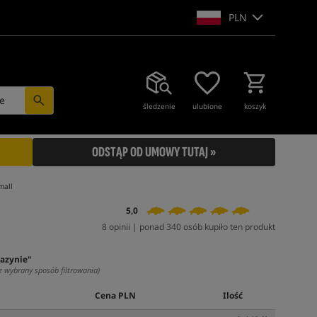
PLN
e
śledzenie
ulubione
koszyk
ODSTĄP OD UMOWY TUTAJ »
mall
5,0
8 opinii | ponad 340 osób kupiło ten produkt
azynie"
z wybrany sposób filtrowania)
Cena PLN
Ilość