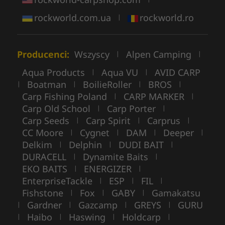
rockworld.com.ua
rockworld.ro
|
Producenci:
Wszyscy
Alpen Camping
|
|
Aqua Products
Aqua VU
AVID CARP
|
|
Boatman
BoilieRoller
BROS
|
|
|
|
Carp Fishing Poland
CARP MARKER
|
|
Carp Old School
Carp Porter
|
|
Carp Seeds
Carp Spirit
Carprus
|
|
|
CC Moore
Cygnet
DAM
Deeper
|
|
|
|
Delkim
Delphin
DUDI BAIT
|
|
|
DURACELL
Dynamite Baits
|
|
EKO BAITS
ENERGIZER
|
|
EnterpriseTackle
ESP
FIL
|
|
|
Fishstone
Fox
GABY
Gamakatsu
|
|
|
Gardner
Gazcamp
GREYS
GURU
|
|
|
|
Haibo
Haswing
Holdcarp
|
|
|
|