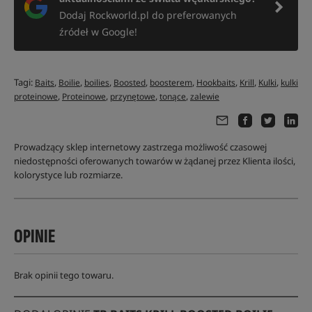
Dodaj Rockworld.pl do preferowanych
źródeł w Google!
Tagi:
,
,
,
,
,
,
,
,
Baits
Boilie
boilies
Boosted
boosterem
Hookbaits
Krill
Kulki
kulki
,
,
,
,
proteinowe
Proteinowe
przynętowe
tonące
zalewie
Prowadzący sklep internetowy zastrzega możliwość czasowej
niedostępności oferowanych towarów w żądanej przez Klienta ilości,
kolorystyce lub rozmiarze.
OPINIE
Brak opinii tego towaru.