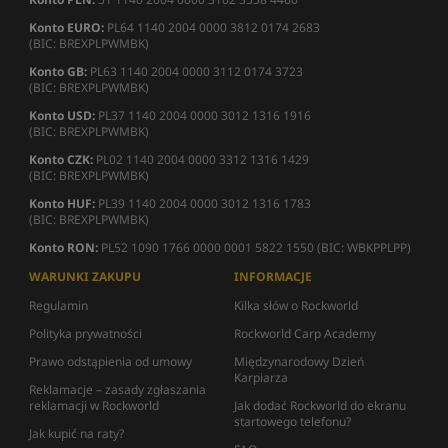
Konto EURO:
PL64 1140 2004 0000 3812 0174 2683
(BIC: BREXPLPWMBK)
Konto GB:
PL63 1140 2004 0000 3112 0174 3723
(BIC: BREXPLPWMBK)
Konto USD:
PL37 1140 2004 0000 3012 1316 1916
(BIC: BREXPLPWMBK)
Konto CZK:
PL02 1140 2004 0000 3312 1316 1429
(BIC: BREXPLPWMBK)
Konto HUF:
PL39 1140 2004 0000 3012 1316 1783
(BIC: BREXPLPWMBK)
Konto RON:
PL52 1090 1766 0000 0001 5822 1550 (BIC: WBKPPLPP)
WARUNKI ZAKUPU
INFORMACJE
Regulamin
Kilka słów o Rockworld
Polityka prywatności
Rockworld Carp Academy
Prawo odstąpienia od umowy
Międzynarodowy Dzień
Karpiarza
Reklamacje – zasady zgłaszania
reklamacji w Rockworld
Jak dodać Rockworld do ekranu
startowego telefonu?
Jak kupić na raty?