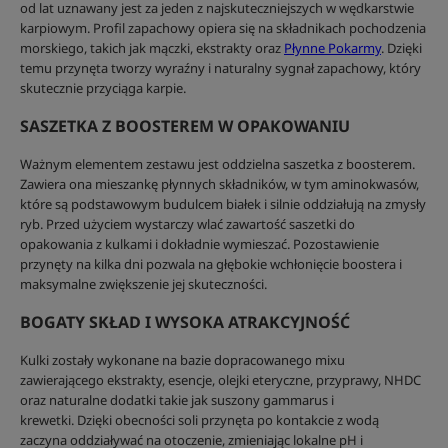
od lat uznawany jest za jeden z najskuteczniejszych w wędkarstwie
karpiowym. Profil zapachowy opiera się na składnikach pochodzenia
morskiego, takich jak mączki, ekstrakty oraz
Płynne Pokarmy
. Dzięki
temu przynęta tworzy wyraźny i naturalny sygnał zapachowy, który
skutecznie przyciąga karpie.
SASZETKA Z BOOSTEREM W OPAKOWANIU
Ważnym elementem zestawu jest oddzielna saszetka z boosterem.
Zawiera ona mieszankę płynnych składników, w tym aminokwasów,
które są podstawowym budulcem białek i silnie oddziałują na zmysły
ryb. Przed użyciem wystarczy wlać zawartość saszetki do
opakowania z kulkami i dokładnie wymieszać. Pozostawienie
przynęty na kilka dni pozwala na głębokie wchłonięcie boostera i
maksymalne zwiększenie jej skuteczności.
BOGATY SKŁAD I WYSOKA ATRAKCYJNOŚĆ
Kulki zostały wykonane na bazie dopracowanego mixu
zawierającego ekstrakty, esencje, olejki eteryczne, przyprawy, NHDC
oraz naturalne dodatki takie jak suszony gammarus i
krewetki. Dzięki obecności soli przynęta po kontakcie z wodą
zaczyna oddziaływać na otoczenie, zmieniając lokalne pH i