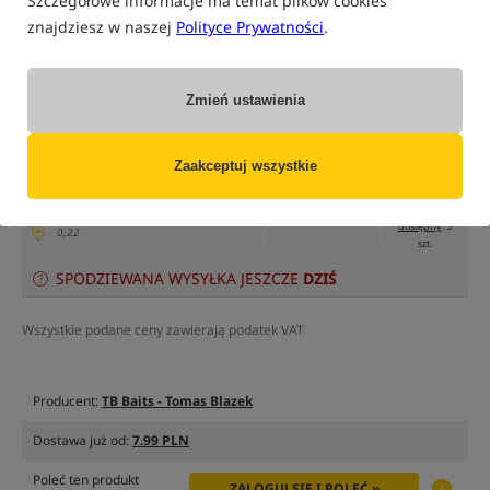
Szczegółowe informacje ma temat plików cookies
znajdziesz w naszej
Polityce Prywatności
.
tylko produkty na
"naszym magazynie"
(część opcji mogła zostać ukryta przez wybrany sposób filtrowania)
Zmień ustawienia
Opcja
Cena PLN
Ilość
23.99
Podaj ilość:
rozmiar 20-24mm / 120g
Zaakceptuj wszystkie
MPN: TB00900
EAN: 8596601009006
dostępny
: 3
0,22
szt.
SPODZIEWANA WYSYŁKA JESZCZE
DZIŚ
Wszystkie podane ceny zawierają podatek VAT
Producent:
TB Baits - Tomas Blazek
Dostawa już od:
7.99 PLN
Poleć ten produkt
ZALOGUJ SIĘ I POLEĆ »