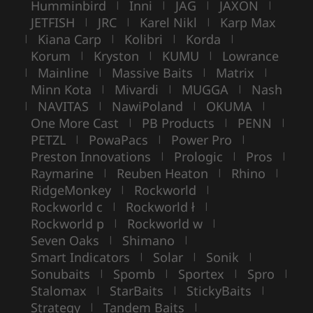
Humminbird
Inni
JAG
JAXON
|
|
|
|
JETFISH
JRC
Karel Nikl
Karp Max
|
|
|
Kiana Carp
Kolibri
Korda
|
|
|
|
Korum
Kryston
KUMU
Lowrance
|
|
|
Mainline
Massive Baits
Matrix
|
|
|
|
Minn Kota
Mivardi
MUGGA
Nash
|
|
|
NAVITAS
NawiPoland
OKUMA
|
|
|
|
One More Cast
PB Products
PENN
|
|
|
PETZL
PowaPacs
Power Pro
|
|
|
Preston Innovations
Prologic
Pros
|
|
|
Raymarine
Reuben Heaton
Rhino
|
|
|
RidgeMonkey
Rockworld
|
|
Rockworld c
Rockworld ł
|
|
Rockworld p
Rockworld w
|
|
Seven Oaks
Shimano
|
|
Smart Indicators
Solar
Sonik
|
|
|
Sonubaits
Spomb
Sportex
Spro
|
|
|
|
Stalomax
StarBaits
StickyBaits
|
|
|
Strategy
Tandem Baits
|
|