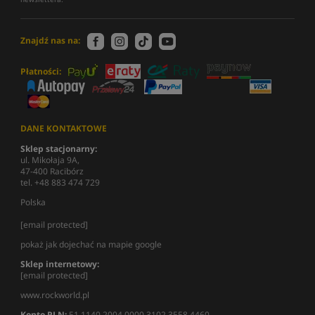
Znajdź nas na:
Płatności:
DANE KONTAKTOWE
Sklep stacjonarny:
ul. Mikołaja 9A,
47-400 Racibórz
tel. +48 883 474 729
Polska
[email protected]
pokaż jak dojechać na mapie google
Sklep internetowy:
[email protected]
www.rockworld.pl
Konto PLN:
51 1140 2004 0000 3102 3558 4460