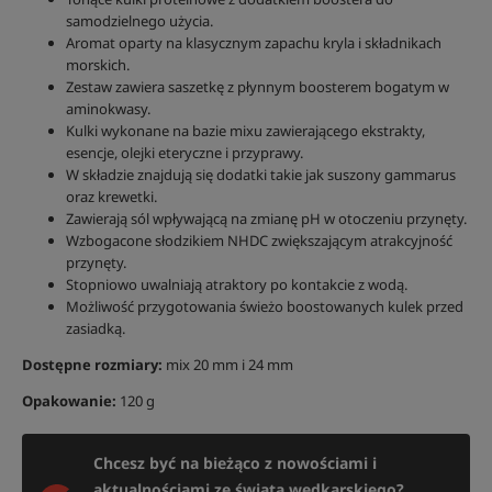
samodzielnego użycia.
Aromat oparty na klasycznym zapachu kryla i składnikach
morskich.
Zestaw zawiera saszetkę z płynnym boosterem bogatym w
aminokwasy.
Kulki wykonane na bazie mixu zawierającego ekstrakty,
esencje, olejki eteryczne i przyprawy.
W składzie znajdują się dodatki takie jak suszony gammarus
oraz krewetki.
Zawierają sól wpływającą na zmianę pH w otoczeniu przynęty.
Wzbogacone słodzikiem NHDC zwiększającym atrakcyjność
przynęty.
Stopniowo uwalniają atraktory po kontakcie z wodą.
Możliwość przygotowania świeżo boostowanych kulek przed
zasiadką.
Dostępne rozmiary:
mix 20 mm i 24 mm
Opakowanie:
120 g
Chcesz być na bieżąco z nowościami i
aktualnościami ze świata wędkarskiego?