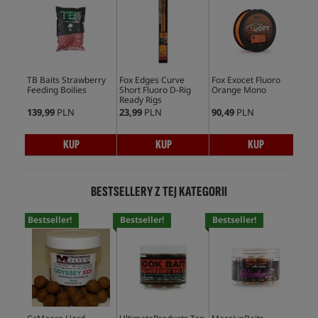
TB Baits Strawberry
Fox Edges Curve
Fox Exocet Fluoro
Fox
Feeding Boilies
Short Fluoro D-Rig
Orange Mono
Inl
Ready Rigs
139,99
PLN
23,99
PLN
90,49
PLN
8,4
KUP
KUP
KUP
BESTSELLERY Z TEJ KATEGORII
Bestseller!
Bestseller!
Bestseller!
Bes