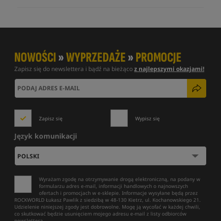
NOWOŚCI
»
WYPRZEDAŻE
»
PROMOCJE
Zapisz się do newslettera i bądź na bieżąco
z najlepszymi okazjami!
Zapisz się
Wypisz się
Język komunikacji
Wyrażam zgodę na otrzymywanie drogą elektroniczną, na podany w
formularzu adres e-mail, informacji handlowych o najnowszych
ofertach i promocjach w e-sklepie. Informacje wysyłane będą przez
ROCKWORLD Łukasz Pawlik z siedzibą w 48-130 Kietrz, ul. Kochanowskiego 21.
Udzielenie niniejszej zgody jest dobrowolne. Mogę ją wycofać w każdej chwili,
co skutkować będzie usunięciem mojego adresu e-mail z listy odbiorców
newslettera.