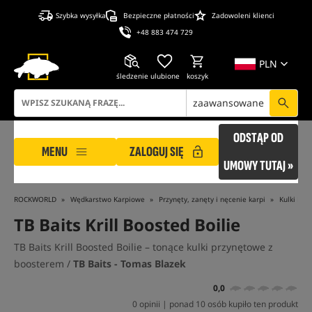
Szybka wysyłka
Bezpieczne płatności
Zadowoleni klienci
+48 883 474 729
PLN
śledzenie
ulubione
koszyk
zaawansowane
ODSTĄP OD
MENU
ZALOGUJ SIĘ
UMOWY TUTAJ »
ROCKWORLD
Wędkarstwo Karpiowe
Przynęty, zanęty i nęcenie karpi
Kulki Pro
TB Baits Krill Boosted Boilie
TB Baits Krill Boosted Boilie – tonące kulki przynętowe z
boosterem /
TB Baits - Tomas Blazek
0,0
0 opinii | ponad 10 osób kupiło ten produkt