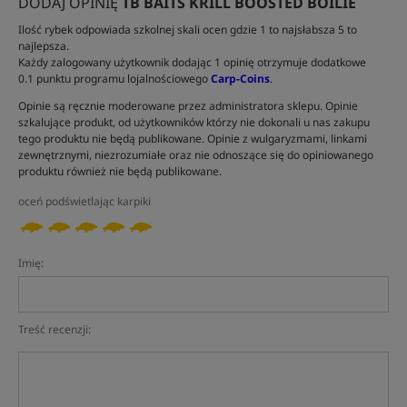
DODAJ OPINIĘ
TB BAITS KRILL BOOSTED BOILIE
Ilość rybek odpowiada szkolnej skali ocen gdzie 1 to najsłabsza 5 to
najlepsza.
Każdy zalogowany użytkownik dodając 1 opinię otrzymuje dodatkowe
0.1 punktu programu lojalnościowego
Carp-Coins
.
Opinie są ręcznie moderowane przez administratora sklepu. Opinie
szkalujące produkt, od użytkowników którzy nie dokonali u nas zakupu
tego produktu nie będą publikowane. Opinie z wulgaryzmami, linkami
zewnętrznymi, niezrozumiałe oraz nie odnoszące się do opiniowanego
produktu również nie będą publikowane.
oceń podświetlając karpiki
Imię:
Treść recenzji: