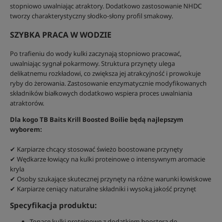
stopniowo uwalniając atraktory. Dodatkowo zastosowanie NHDC
tworzy charakterystyczny słodko-słony profil smakowy.
SZYBKA PRACA W WODZIE
Po trafieniu do wody kulki zaczynają stopniowo pracować,
uwalniając sygnał pokarmowy. Struktura przynęty ulega
delikatnemu rozkładowi, co zwiększa jej atrakcyjność i prowokuje
ryby do żerowania. Zastosowanie enzymatycznie modyfikowanych
składników białkowych dodatkowo wspiera proces uwalniania
atraktorów.
Dla kogo TB Baits Krill Boosted Boilie będą najlepszym
wyborem:
✔ Karpiarze chcący stosować świeżo boostowane przynęty
✔ Wędkarze łowiący na kulki proteinowe o intensywnym aromacie
kryla
✔ Osoby szukające skutecznej przynęty na różne warunki łowiskowe
✔ Karpiarze ceniący naturalne składniki i wysoką jakość przynęt
Specyfikacja produktu:
Tonące kulki proteinowe z dodatkiem boostera do