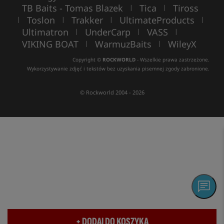
TB Baits - Tomas Blazek
Tica
Tiross
|
|
Toslon
Trakker
UltimateProducts
|
|
|
|
Ultimatron
UnderCarp
VASS
|
|
|
VIKING BOAT
WarmuzBaits
WileyX
|
|
Copyright ©
ROCKWORLD
- Wszelkie prawa zastrzeżone.
Wykorzystywanie zdjęć i tekstów bez uzyskania pisemnej zgody zabronione.
© Rockworld 2004 - 2026
+ DODAJ DO KOSZYKA