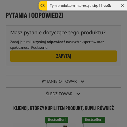
Tym produktem interesuje się:
11 osób
PYTANIA I ODPOWIEDZI
Masz pytanie dotyczące tego produktu?
Zadaj je tutaj i
uzyskaj odpowiedź
naszych ekspertów oraz
społeczności Rockworld!
ZAPYTAJ
PYTANIE O TOWAR
ŚLEDŹ TOWAR
KLIENCI, KTÓRZY KUPILI TEN PRODUKT, KUPILI RÓWNIEŻ
Bestseller!
Bestseller!
Bes