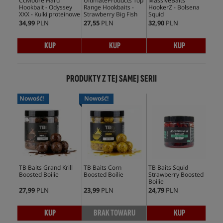
CcMoore Hard
UltimateProducts Top
MassiveBaits
Cc
Hookbait - Odyssey
Range Hookbaits -
HookerZ - Bolsena
Hoo
XXX - Kulki proteinowe
Strawberry Big Fish
Squid
Sy
34,99
PLN
27,55
PLN
32,90
PLN
38,
KUP
KUP
KUP
PRODUKTY Z TEJ SAMEJ SERII
Nowość!
Nowość!
TB Baits Grand Krill
TB Baits Corn
TB Baits Squid
TB 
Boosted Boilie
Boosted Boilie
Strawberry Boosted
Boo
Boilie
27,99
PLN
23,99
PLN
24,79
PLN
24,
KUP
BRAK TOWARU
KUP