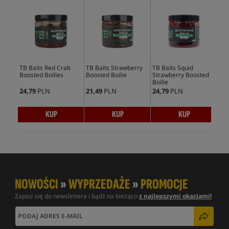
TB Baits Red Crab
TB Baits Strawberry
TB Baits Squid
TB 
Boosted Boilies
Boosted Boilie
Strawberry Boosted
Boo
Boilie
24,79
PLN
21,49
PLN
24,79
PLN
24,
KUP
KUP
KUP
NOWOŚCI
»
WYPRZEDAŻE
»
PROMOCJE
Zapisz się do newslettera i bądź na bieżąco
z najlepszymi okazjami!