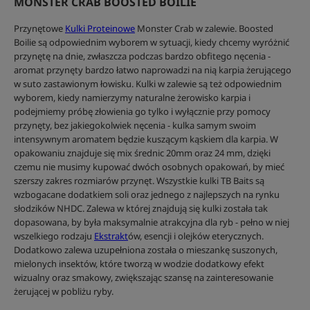
MONSTER CRAB BOOSTED BOILIE
Przynętowe
Kulki Proteinowe
Monster Crab w zalewie. Boosted
Boilie są odpowiednim wyborem w sytuacji, kiedy chcemy wyróżnić
przynętę na dnie, zwłaszcza podczas bardzo obfitego nęcenia -
aromat przynęty bardzo łatwo naprowadzi na nią karpia żerującego
w suto zastawionym łowisku. Kulki w zalewie są też odpowiednim
wyborem, kiedy namierzymy naturalne żerowisko karpia i
podejmiemy próbę złowienia go tylko i wyłącznie przy pomocy
przynęty, bez jakiegokolwiek nęcenia - kulka samym swoim
intensywnym aromatem będzie kuszącym kąskiem dla karpia. W
opakowaniu znajduje się mix średnic 20mm oraz 24 mm, dzięki
czemu nie musimy kupować dwóch osobnych opakowań, by mieć
szerszy zakres rozmiarów przynęt. Wszystkie kulki TB Baits są
wzbogacane dodatkiem soli oraz jednego z najlepszych na rynku
słodzików NHDC. Zalewa w której znajdują się kulki została tak
dopasowana, by była maksymalnie atrakcyjna dla ryb - pełno w niej
wszelkiego rodzaju
Ekstrakt
ów, esencji i olejków eterycznych.
Dodatkowo zalewa uzupełniona została o mieszankę suszonych,
mielonych insektów, które tworzą w wodzie dodatkowy efekt
wizualny oraz smakowy, zwiększając szansę na zainteresowanie
żerującej w pobliżu ryby.