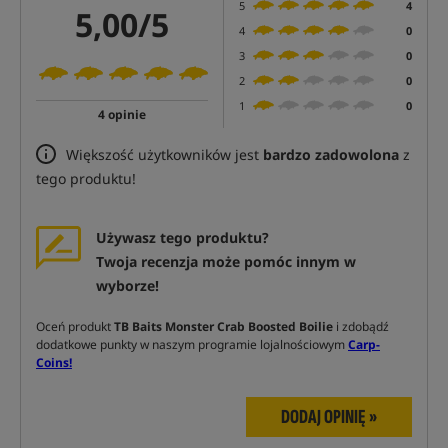
5
4
5,00/5
4
0
3
0
2
0
1
0
4 opinie
Większość użytkowników jest
bardzo zadowolona
z
tego produktu!
Używasz tego produktu?
Twoja recenzja może pomóc innym w
wyborze!
Oceń produkt
TB Baits Monster Crab Boosted Boilie
i zdobądź
dodatkowe punkty w naszym programie lojalnościowym
Carp-
Coins!
DODAJ OPINIĘ »