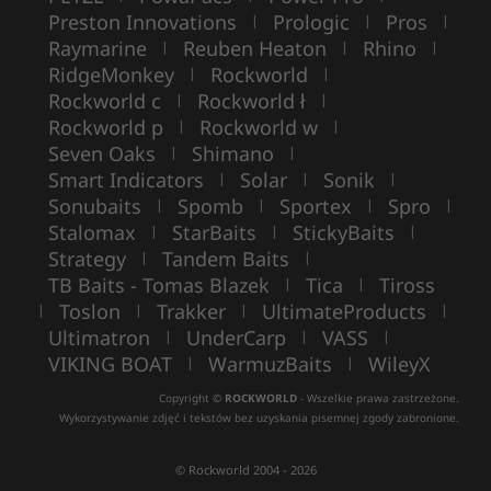
Preston Innovations
Prologic
Pros
|
|
|
Raymarine
Reuben Heaton
Rhino
|
|
|
RidgeMonkey
Rockworld
|
|
Rockworld c
Rockworld ł
|
|
Rockworld p
Rockworld w
|
|
Seven Oaks
Shimano
|
|
Smart Indicators
Solar
Sonik
|
|
|
Sonubaits
Spomb
Sportex
Spro
|
|
|
|
Stalomax
StarBaits
StickyBaits
|
|
|
Strategy
Tandem Baits
|
|
TB Baits - Tomas Blazek
Tica
Tiross
|
|
Toslon
Trakker
UltimateProducts
|
|
|
|
Ultimatron
UnderCarp
VASS
|
|
|
VIKING BOAT
WarmuzBaits
WileyX
|
|
Copyright ©
ROCKWORLD
- Wszelkie prawa zastrzeżone.
Wykorzystywanie zdjęć i tekstów bez uzyskania pisemnej zgody zabronione.
© Rockworld 2004 - 2026