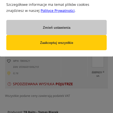
Szczegółowe informacje ma temat plików cookies
znajdziesz w naszej
Polityce Prywatności
.
Zmień ustawienia
tylko produkty na
"naszym magazynie"
(część opcji mogła zostać ukryta przez wybrany sposób filtrowania)
Zaakceptuj wszystkie
Opcja
Cena PLN
Ilość
21.49
Podaj ilość:
rozmiar 20-24mm / 120g
MPN: TB00621
EAN: 8596601006210
dostępny
: 4
0,16
szt.
SPODZIEWANA WYSYŁKA
POJUTRZE
Wszystkie podane ceny zawierają podatek VAT
Producent:
TB Baits - Tomas Blazek