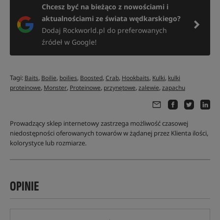
Chcesz być na bieżąco z nowościami i
aktualnościami ze świata wędkarskiego?
Dodaj Rockworld.pl do preferowanych
źródeł w Google!
Tagi:
,
,
,
,
,
,
,
Baits
Boilie
boilies
Boosted
Crab
Hookbaits
Kulki
kulki
,
,
,
,
,
proteinowe
Monster
Proteinowe
przynętowe
zalewie
zapachu
Prowadzący sklep internetowy zastrzega możliwość czasowej
niedostępności oferowanych towarów w żądanej przez Klienta ilości,
kolorystyce lub rozmiarze.
OPINIE