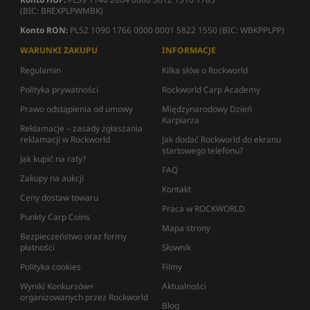
(BIC: BREXPLPWMBK)
Konto RON:
PL52 1090 1766 0000 0001 5822 1550 (BIC: WBKPPLPP)
WARUNKI ZAKUPU
INFORMACJE
Regulamin
Kilka słów o Rockworld
Polityka prywatności
Rockworld Carp Academy
Prawo odstąpienia od umowy
Międzynarodowy Dzień
Karpiarza
Reklamacje – zasady zgłaszania
reklamacji w Rockworld
Jak dodać Rockworld do ekranu
startowego telefonu?
Jak kupić na raty?
FAQ
Zakupy na aukcji
Kontakt
Ceny dostaw towaru
Praca w ROCKWORLD
Punkty Carp Coins
Mapa strony
Bezpieczeństwo oraz formy
płatności
Słownik
Polityka cookies
Filmy
Wyniki Konkursów+
Aktualności
organizowanych przez Rockworld
Blog