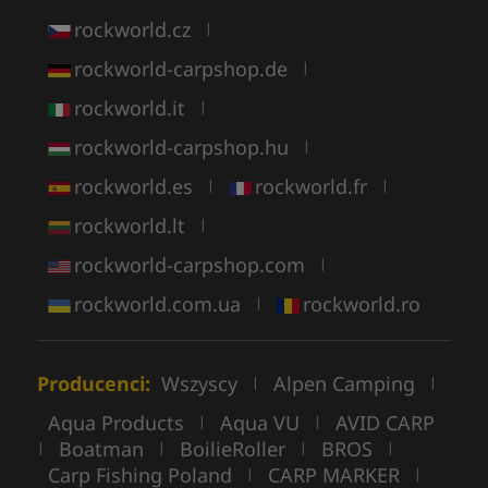
rockworld.cz
|
rockworld-carpshop.de
|
rockworld.it
|
rockworld-carpshop.hu
|
rockworld.es
rockworld.fr
|
|
rockworld.lt
|
rockworld-carpshop.com
|
rockworld.com.ua
rockworld.ro
|
Producenci:
Wszyscy
Alpen Camping
|
|
Aqua Products
Aqua VU
AVID CARP
|
|
Boatman
BoilieRoller
BROS
|
|
|
|
Carp Fishing Poland
CARP MARKER
|
|