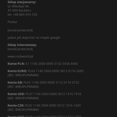
Sklep stacjonarny:
ul. Mikołaja 9A,
47-400 Racibórz
tel. +48 883 474 729
Polska
[email protected]
pokaż jak dojechać na mapie google
Sklep internetowy:
[email protected]
www.rockworld.pl
Konto PLN:
51 1140 2004 0000 3102 3558 4460
Konto EURO:
PL64 1140 2004 0000 3812 0174 2683
(BIC: BREXPLPWMBK)
Konto GB:
PL63 1140 2004 0000 3112 0174 3723
(BIC: BREXPLPWMBK)
Konto USD:
PL37 1140 2004 0000 3012 1316 1916
(BIC: BREXPLPWMBK)
Konto CZK:
PL02 1140 2004 0000 3312 1316 1429
(BIC: BREXPLPWMBK)
Konto HUF:
PL39 1140 2004 0000 3012 1316 1783