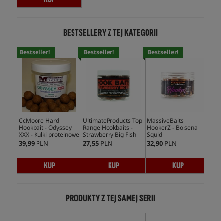
BESTSELLERY Z TEJ KATEGORII
Bestseller!
Bestseller!
Bestseller!
Bes
CcMoore Hard
UltimateProducts Top
MassiveBaits
Cc
Hookbait - Odyssey
Range Hookbaits -
HookerZ - Bolsena
Hoo
XXX - Kulki proteinowe
Strawberry Big Fish
Squid
Sy
39,99
PLN
27,55
PLN
32,90
PLN
39,
KUP
KUP
KUP
PRODUKTY Z TEJ SAMEJ SERII