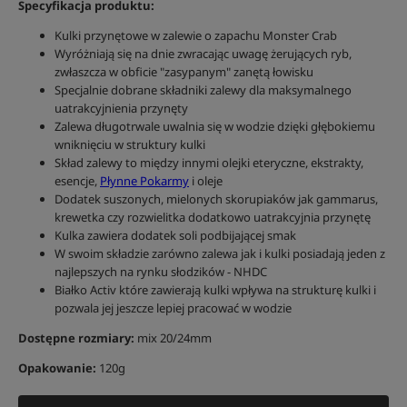
Specyfikacja produktu:
Kulki przynętowe w zalewie o zapachu Monster Crab
Wyróżniają się na dnie zwracając uwagę żerujących ryb,
zwłaszcza w obficie "zasypanym" zanętą łowisku
Specjalnie dobrane składniki zalewy dla maksymalnego
uatrakcyjnienia przynęty
Zalewa długotrwale uwalnia się w wodzie dzięki głębokiemu
wniknięciu w struktury kulki
Skład zalewy to między innymi olejki eteryczne, ekstrakty,
esencje,
Płynne Pokarmy
i oleje
Dodatek suszonych, mielonych skorupiaków jak gammarus,
krewetka czy rozwielitka dodatkowo uatrakcyjnia przynętę
Kulka zawiera dodatek soli podbijającej smak
W swoim składzie zarówno zalewa jak i kulki posiadają jeden z
najlepszych na rynku słodzików - NHDC
Białko Activ które zawierają kulki wpływa na strukturę kulki i
pozwala jej jeszcze lepiej pracować w wodzie
Dostępne rozmiary:
mix 20/24mm
Opakowanie:
120g