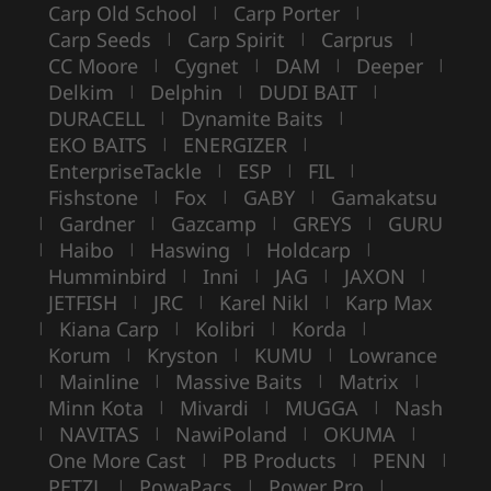
Carp Old School
Carp Porter
|
|
Carp Seeds
Carp Spirit
Carprus
|
|
|
CC Moore
Cygnet
DAM
Deeper
|
|
|
|
Delkim
Delphin
DUDI BAIT
|
|
|
DURACELL
Dynamite Baits
|
|
EKO BAITS
ENERGIZER
|
|
EnterpriseTackle
ESP
FIL
|
|
|
Fishstone
Fox
GABY
Gamakatsu
|
|
|
Gardner
Gazcamp
GREYS
GURU
|
|
|
|
Haibo
Haswing
Holdcarp
|
|
|
|
Humminbird
Inni
JAG
JAXON
|
|
|
|
JETFISH
JRC
Karel Nikl
Karp Max
|
|
|
Kiana Carp
Kolibri
Korda
|
|
|
|
Korum
Kryston
KUMU
Lowrance
|
|
|
Mainline
Massive Baits
Matrix
|
|
|
|
Minn Kota
Mivardi
MUGGA
Nash
|
|
|
NAVITAS
NawiPoland
OKUMA
|
|
|
|
One More Cast
PB Products
PENN
|
|
|
PETZL
PowaPacs
Power Pro
|
|
|