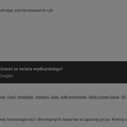
udzając zainteresowanie ryb
ościami ze świata wędkarskiego?
Google!
,
,
,
,
,
,
,
hool
Food
Hookbaits
Hookers
Kulki
kulki proteinowe
Nash Scopex Squid
Oil
ej niedostępności oferowanych towarów w żądanej przez Klienta ilo