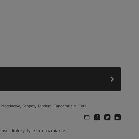
,
,
,
,
,
Proteinowe
Scopex
Tandem
TandemBaits
Total
ści, kolorystyce lub rozmiarze.
Tym produktem interesują się:
4 osoby