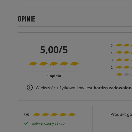
OPINIE
5,00/5
5
4
3
2
1
1 opinia
Większość użytkowników jest
bardzo zadowolon
Produkt go
5/5
potwierdzony zakup