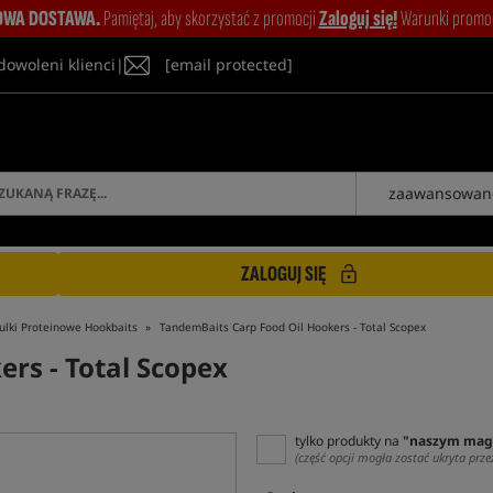
WA DOSTAWA.
Pamiętaj, aby skorzystać z promocji
Zaloguj się!
Warunki promocj
dowoleni klienci
|
[email protected]
zaawansowan
ZALOGUJ SIĘ
ulki Proteinowe Hookbaits
TandemBaits Carp Food Oil Hookers - Total Scopex
kers
- Total Scopex
tylko produkty na
"naszym mag
(część opcji mogła zostać ukryta prze