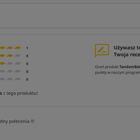
Używasz t
1
Twoja rec
0
0
Oceń produkt
TandemBait
0
punkty w naszym program
0
a
z tego produktu!
dny polecenia !!!