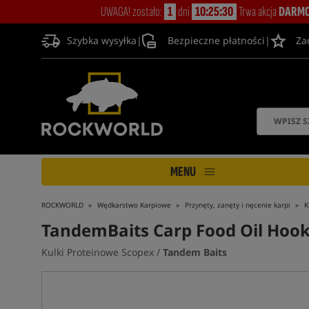
UWAGA! zostało:
1
dni
10:25:30
Trwa akcja
DARMO
Szybka wysyłka
|
Bezpieczne płatności
|
Za
MENU
ROCKWORLD
Wędkarstwo Karpiowe
Przynęty, zanęty i nęcenie karpi
K
TandemBaits Carp Food Oil Hoo
Kulki Proteinowe Scopex /
Tandem Baits