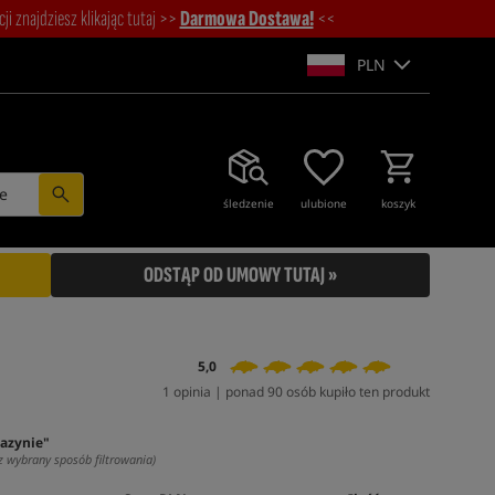
i znajdziesz klikając tutaj >>
Darmowa Dostawa!
<<
PLN
e
śledzenie
ulubione
koszyk
ODSTĄP OD UMOWY TUTAJ »
5,0
1 opinia | ponad 90 osób kupiło ten produkt
azynie"
z wybrany sposób filtrowania)