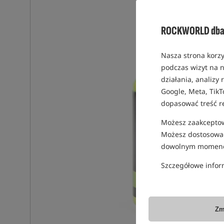
ROCKWORLD dba 
Nasza strona korzy
podczas wizyt na n
działania, analizy
Google, Meta, TikT
dopasować treść r
Możesz zaakceptowa
Możesz dostosować
dowolnym momenc
Szczegółowe infor
Zm