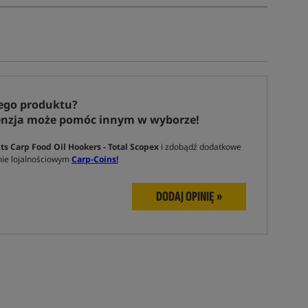
ego produktu?
enzja może pomóc innym w wyborze!
s Carp Food Oil Hookers - Total Scopex
i zdobądź dodatkowe
ie lojalnościowym
Carp-Coins!
DODAJ OPINIĘ »