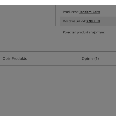
Producent:
Tandem Baits
Dostawa już od:
7.99 PLN
Poleć ten produkt znajomym:
Opis Produktu
Opinie (1)