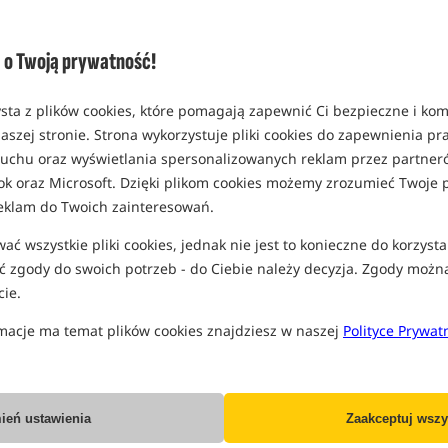
Opcja
rozmiar 12 mm / 50g
o Twoją prywatność!
MPN: 17530
EAN: 5907666676448
sta z plików cookies, które pomagają zapewnić Ci bezpieczne i ko
0,13
aszej stronie. Strona wykorzystuje pliki cookies do zapewnienia p
SPODZIEWANA WYSYŁKA
J
 ruchu oraz wyświetlania spersonalizowanych reklam przez partneró
ok oraz Microsoft. Dzięki plikom cookies możemy zrozumieć Twoje p
rozmiar 18 mm / 120g
eklam do Twoich zainteresowań.
MPN: 17550
ć wszystkie pliki cookies, jednak nie jest to konieczne do korzysta
EAN: 5907666676578
 zgody do swoich potrzeb - do Ciebie należy decyzja. Zgody możn
0,17
ie.
SPODZIEWANA WYSYŁKA
J
macje ma temat plików cookies znajdziesz w naszej
Polityce Prywat
Wszystkie podane ceny zawierają pod
ień ustawienia
Zaakceptuj wszy