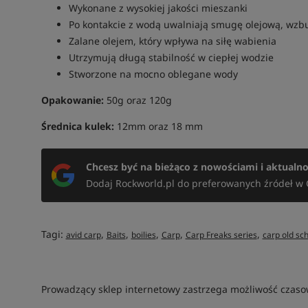
Wykonane z wysokiej jakości mieszanki
Po kontakcie z wodą uwalniają smugę olejową, wzb
Zalane olejem, który wpływa na siłę wabienia
Utrzymują długą stabilność w ciepłej wodzie
Stworzone na mocno oblegane wody
Opakowanie:
50g oraz 120g
Średnica kulek:
12mm oraz 18 mm
Chcesz być na bieżąco z nowościami i aktualn
Dodaj Rockworld.pl do preferowanych źródeł w 
Tagi:
,
,
,
,
,
avid carp
Baits
boilies
Carp
Carp Freaks series
carp old sc
Prowadzący sklep internetowy zastrzega możliwość czasow