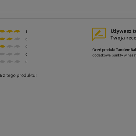
Używasz t
1
Twoja rec
0
0
Oceń produkt
TandemBait
0
dodatkowe punkty w nasz
0
a
z tego produktu!