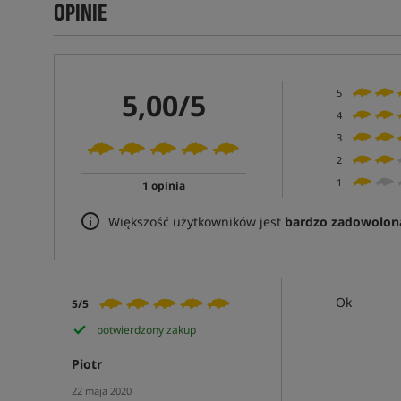
OPINIE
5,00/5
5
4
3
2
1
1 opinia
Większość użytkowników jest
bardzo zadowolon
Ok
5/5
potwierdzony zakup
Piotr
22 maja 2020