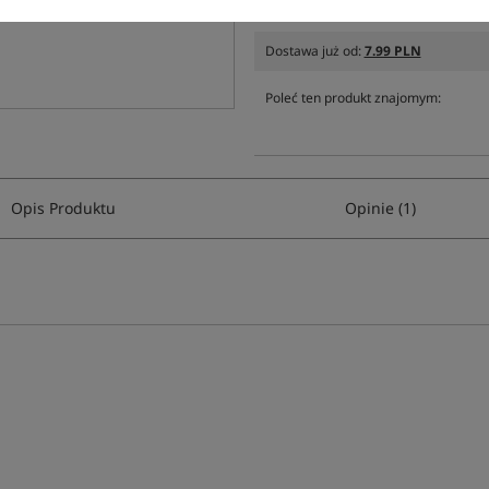
Producent:
Tandem Baits
Dostawa już od:
7.99 PLN
Poleć ten produkt znajomym:
Opis Produktu
Opinie (1)