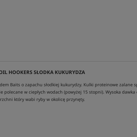
 OIL HOOKERS SŁODKA KUKURYDZA
ndem Baits o zapachu słodkiej kukurydzy. Kulki proteinowe zalane 
ie polecane w ciepłych wodach (powyżej 15 stopni). Wysoka dawka 
rzchni który wabi ryby w okolicę przynęty.