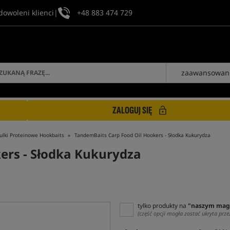
dowoleni klienci
|
+48 883 474 729
zaawansowan
ZALOGUJ SIĘ
ulki Proteinowe Hookbaits
TandemBaits Carp Food Oil Hookers - Słodka Kukurydza
kers
- Słodka Kukurydza
tylko produkty na
"naszym mag
(część opcji mogła zostać ukryta prze