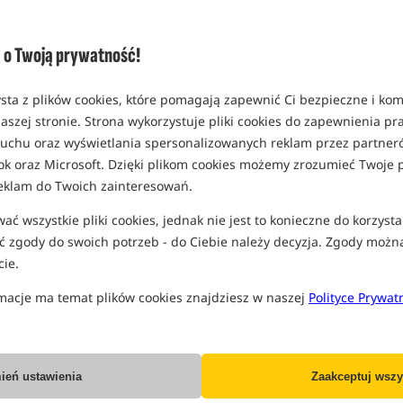
Opcja
Cena PLN
rozmiar 12 mm / 50g
o Twoją prywatność!
MPN: 17529
EAN: 5907666676431
sta z plików cookies, które pomagają zapewnić Ci bezpieczne i ko
0,13
aszej stronie. Strona wykorzystuje pliki cookies do zapewnienia p
 ruchu oraz wyświetlania spersonalizowanych reklam przez partneró
rozmiar 18 mm / 120g
ok oraz Microsoft. Dzięki plikom cookies możemy zrozumieć Twoje p
MPN: 17549
eklam do Twoich zainteresowań.
Koniec pro
EAN: 5907666676561
ć wszystkie pliki cookies, jednak nie jest to konieczne do korzysta
0,17
 zgody do swoich potrzeb - do Ciebie należy decyzja. Zgody możn
ie.
Wszystkie podane ceny zawierają pod
macje ma temat plików cookies znajdziesz w naszej
Polityce Prywat
IN
ień ustawienia
Zaakceptuj wszy