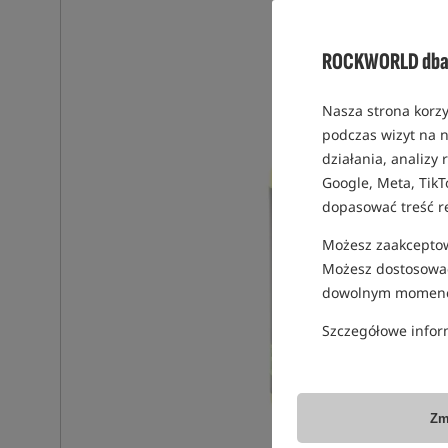
ROCKWORLD dba 
Nasza strona korzy
podczas wizyt na n
działania, analizy
Google, Meta, TikT
dopasować treść r
Możesz zaakceptowa
Możesz dostosować
dowolnym momenc
Szczegółowe infor
Zm