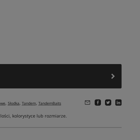
,
,
,
owe
Słodka
Tandem
TandemBaits
ści, kolorystyce lub rozmiarze.
Tym produktem interesują się:
52 osoby