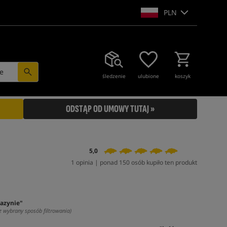
PLN
e
śledzenie
ulubione
koszyk
ODSTĄP OD UMOWY TUTAJ »
5,0
1 opinia | ponad 150 osób kupiło ten produkt
azynie"
z wybrany sposób filtrowania)