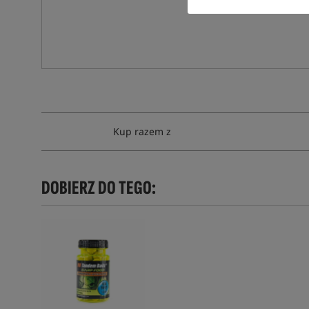
Kup razem z
DOBIERZ DO TEGO: