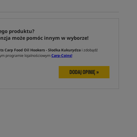
ego produktu?
enzja może pomóc innym w wyborze!
s Carp Food Oil Hookers - Słodka Kukurydza
i zdobądź
ym programie lojalnościowym
Carp-Coins!
DODAJ OPINIĘ »