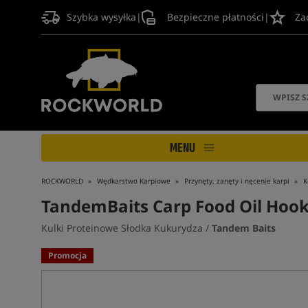
Szybka wysyłka
|
Bezpieczne płatności
|
Za
MENU
ROCKWORLD
Wędkarstwo Karpiowe
Przynęty, zanęty i nęcenie karpi
K
TandemBaits Carp Food Oil Hoo
Kulki Proteinowe Słodka Kukurydza /
Tandem Baits
Promocja