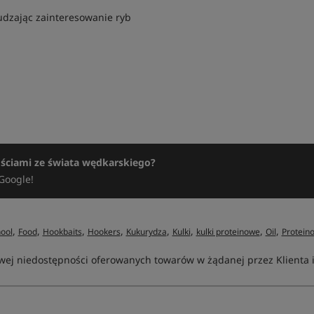
udzając zainteresowanie ryb
ościami ze świata wędkarskiego?
Google!
,
,
,
,
,
,
,
,
hool
Food
Hookbaits
Hookers
Kukurydza
Kulki
kulki proteinowe
Oil
Protein
ej niedostępności oferowanych towarów w żądanej przez Klienta ilo