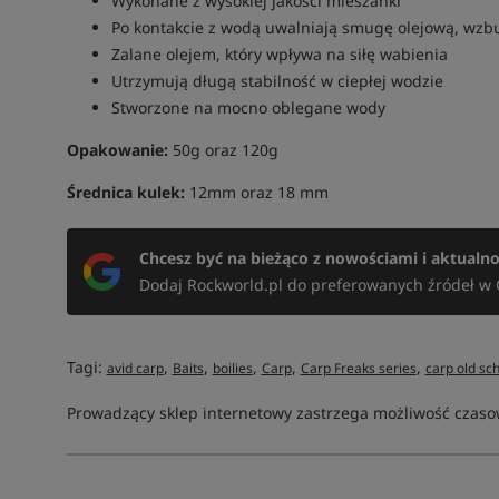
Wykonane z wysokiej jakości mieszanki
Po kontakcie z wodą uwalniają smugę olejową, wzb
Zalane olejem, który wpływa na siłę wabienia
Utrzymują długą stabilność w ciepłej wodzie
Stworzone na mocno oblegane wody
Opakowanie:
50g oraz 120g
Średnica kulek:
12mm oraz 18 mm
Chcesz być na bieżąco z nowościami i aktualn
Dodaj Rockworld.pl do preferowanych źródeł w 
Tagi:
,
,
,
,
,
avid carp
Baits
boilies
Carp
Carp Freaks series
carp old sc
Prowadzący sklep internetowy zastrzega możliwość czasow