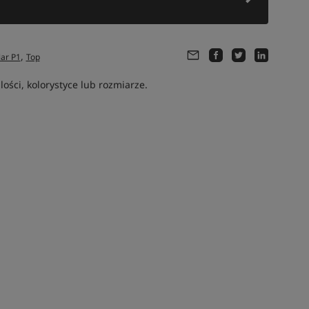
,
lar P1
Top
ści, kolorystyce lub rozmiarze.