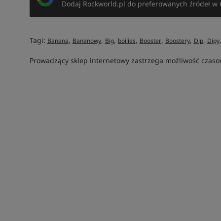
Dodaj Rockworld.pl do preferowanych źródeł w 
Tagi:
,
,
,
,
,
,
,
Banana
Bananowy
Big
boilies
Booster
Boostery
Dip
Dipy
Prowadzący sklep internetowy zastrzega możliwość czasow