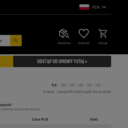
PLN
e
śledzenie
ulubione
koszyk
ODSTĄP OD UMOWY TUTAJ »
0,0
0 opinii | ponad 80 osób kupiło ten produkt
azynie"
z wybrany sposób filtrowania)
Cena PLN
Ilość