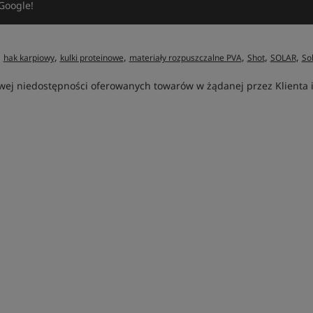
Google!
,
,
,
,
,
,
hak karpiowy
kulki proteinowe
materiały rozpuszczalne PVA
Shot
SOLAR
So
ej niedostępności oferowanych towarów w żądanej przez Klienta ilo