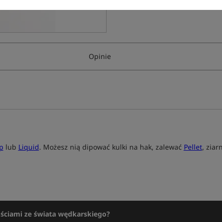
Opinie
p
lub
Liquid
. Możesz nią dipować kulki na hak, zalewać
Pellet
, zia
ościami ze świata wędkarskiego?