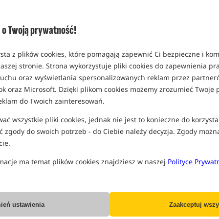
opakowanie 1 litr
MPN: MBSTB
o Twoją prywatność!
EAN: 5055681507114
sta z plików cookies, które pomagają zapewnić Ci bezpieczne i ko
aszej stronie. Strona wykorzystuje pliki cookies do zapewnienia p
PRO
 ruchu oraz wyświetlania spersonalizowanych reklam przez partneró
ok oraz Microsoft. Dzięki plikom cookies możemy zrozumieć Twoje p
eklam do Twoich zainteresowań.
ć wszystkie pliki cookies, jednak nie jest to konieczne do korzysta
 zgody do swoich potrzeb - do Ciebie należy decyzja. Zgody możn
ie.
macje ma temat plików cookies znajdziesz w naszej
Polityce Prywat
ień ustawienia
Zaakceptuj wszy