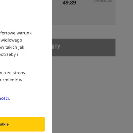
49.89
Brak produktu
mfortowe warunki
rawidłowego
DUKT WYCOFANY Z OFERTY
w takich jak
otrzeby i
nia ze strony.
a zmienić w
ności
.
stkie