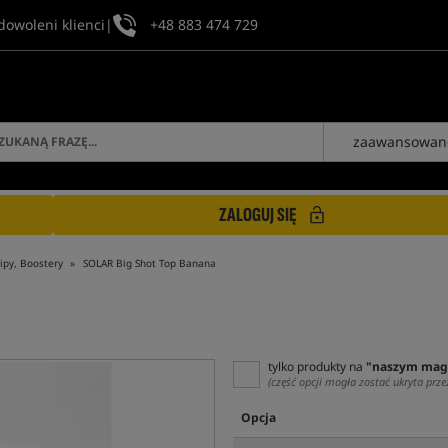
dowoleni klienci
|
+48 883 474 729
zaawansowan
ZALOGUJ SIĘ
ipy, Boostery
SOLAR Big Shot Top Banana
tylko produkty na
"naszym mag
(część opcji mogła zostać ukryta prze
Opcja