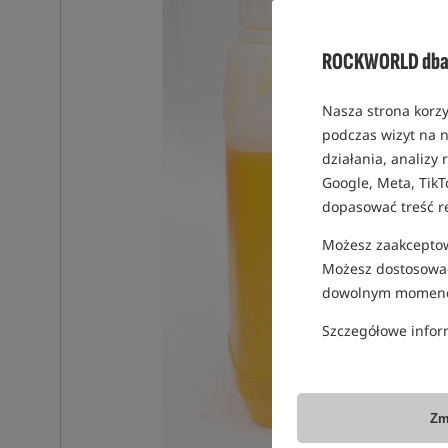
ROCKWORLD dba 
Nasza strona korzy
podczas wizyt na n
działania, analizy
Google, Meta, TikT
dopasować treść r
Możesz zaakceptowa
Możesz dostosować
dowolnym momenc
Szczegółowe infor
Zm