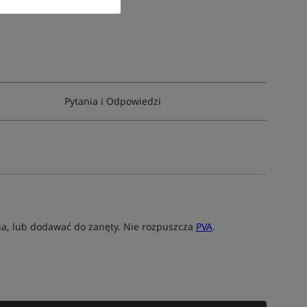
Pytania i Odpowiedzi
rna, lub dodawać do zanęty. Nie rozpuszcza
PVA
.