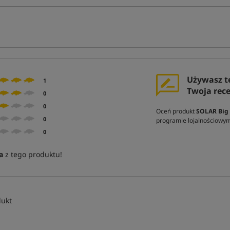
Używasz t
1
Twoja rec
0
0
Oceń produkt
SOLAR Big 
0
programie lojalnościowy
0
a
z tego produktu!
dukt