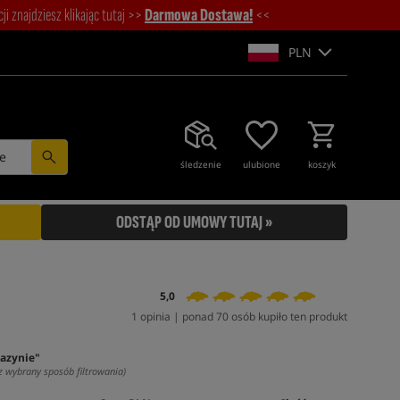
i znajdziesz klikając tutaj >>
Darmowa Dostawa!
<<
PLN
e
śledzenie
ulubione
koszyk
ODSTĄP OD UMOWY TUTAJ »
5,0
1 opinia | ponad 70 osób kupiło ten produkt
azynie"
z wybrany sposób filtrowania)