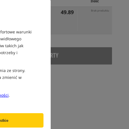
Cena PLN
Ilość
49.89
Brak produktu
mfortowe warunki
rawidłowego
w takich jak
otrzeby i
DUKT WYCOFANY Z OFERTY
nia ze strony.
a zmienić w
ności
.
stkie