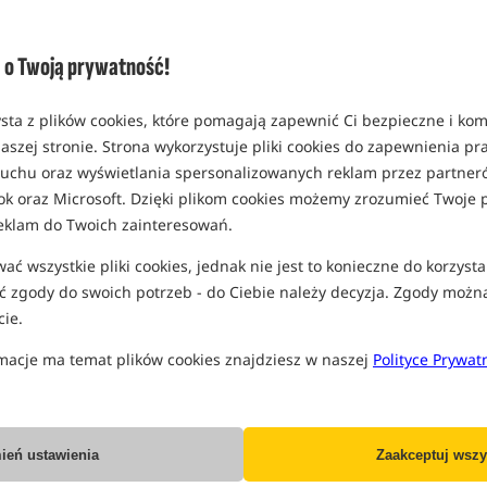
Opcja
opakowanie 1 litr
o Twoją prywatność!
MPN: MBSP
EAN: 5055681507121
sta z plików cookies, które pomagają zapewnić Ci bezpieczne i ko
aszej stronie. Strona wykorzystuje pliki cookies do zapewnienia p
 ruchu oraz wyświetlania spersonalizowanych reklam przez partneró
ok oraz Microsoft. Dzięki plikom cookies możemy zrozumieć Twoje p
PRO
eklam do Twoich zainteresowań.
ć wszystkie pliki cookies, jednak nie jest to konieczne do korzysta
 zgody do swoich potrzeb - do Ciebie należy decyzja. Zgody możn
ie.
macje ma temat plików cookies znajdziesz w naszej
Polityce Prywat
ień ustawienia
Zaakceptuj wszy