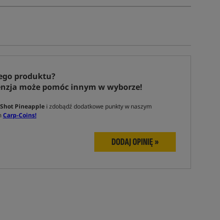
ego produktu?
enzja może pomóc innym w wyborze!
Shot Pineapple
i zdobądź dodatkowe punkty w naszym
m
Carp-Coins!
DODAJ OPINIĘ »