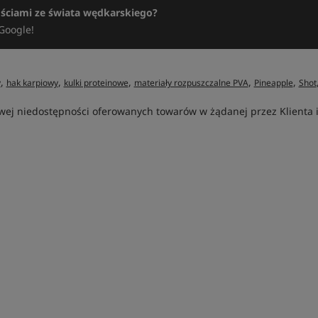
ościami ze świata wędkarskiego?
Google!
,
,
,
,
,
y
hak karpiowy
kulki proteinowe
materiały rozpuszczalne PVA
Pineapple
Shot
ej niedostępności oferowanych towarów w żądanej przez Klienta ilo