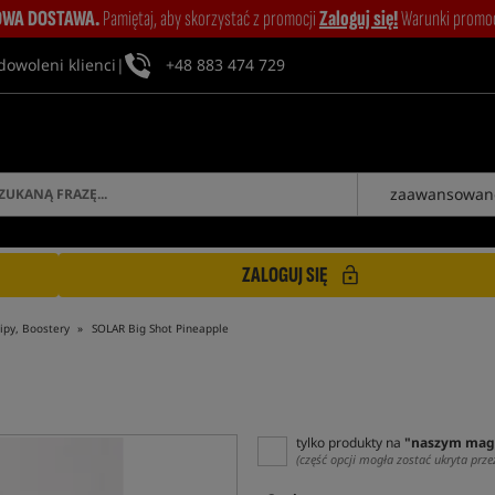
WA DOSTAWA.
Pamiętaj, aby skorzystać z promocji
Zaloguj się!
Warunki promocj
dowoleni klienci
|
+48 883 474 729
zaawansowan
ZALOGUJ SIĘ
ipy, Boostery
SOLAR Big Shot Pineapple
tylko produkty na
"naszym mag
(część opcji mogła zostać ukryta prze