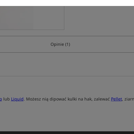
Opinie (1)
p
lub
Liquid
. Możesz nią dipować kulki na hak, zalewać
Pellet
, zia