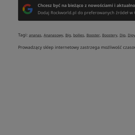
Chcesz być na bieżąco z nowościami i aktualn
Dodaj Rockworld.pl do preferowanych źródeł w 
Tagi:
,
,
,
,
,
,
,
ananas
Ananasowy
Big
boilies
Booster
Boostery
Dip
Dip
Prowadzący sklep internetowy zastrzega możliwość czasow