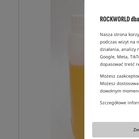
ROCKWORLD dba 
Nasza strona korzy
podczas wizyt na n
działania, analizy
Google, Meta, TikT
dopasować treść r
Możesz zaakceptowa
Możesz dostosować
dowolnym momenc
Szczegółowe infor
Zm