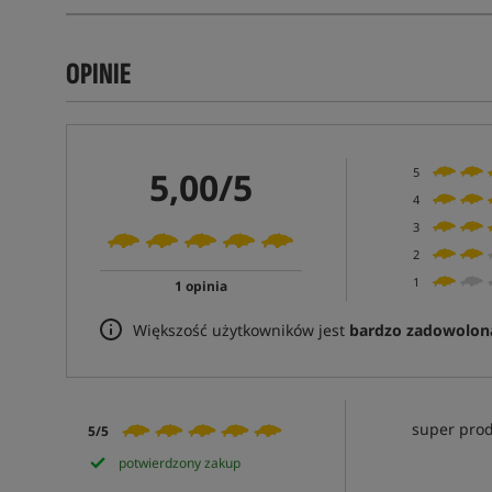
OPINIE
5,00/5
5
4
3
2
1
1 opinia
Większość użytkowników jest
bardzo zadowolon
super pro
5/5
potwierdzony zakup