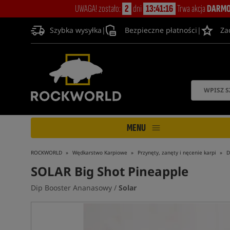
UWAGA! zostało:
2
dni
13:41:15
Trwa akcja
DARMO
Szybka wysyłka
|
Bezpieczne płatności
|
Za
MENU
ROCKWORLD
Wędkarstwo Karpiowe
Przynęty, zanęty i nęcenie karpi
D
SOLAR Big Shot Pineapple
Dip Booster Ananasowy /
Solar