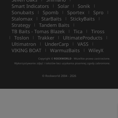
Smart Indicators
Solar
Sonik
|
|
|
Sonubaits
Spomb
Sportex
Spro
|
|
|
|
Stalomax
StarBaits
StickyBaits
|
|
|
Strategy
Tandem Baits
|
|
TB Baits - Tomas Blazek
Tica
Tiross
|
|
Toslon
Trakker
UltimateProducts
|
|
|
|
Ultimatron
UnderCarp
VASS
|
|
|
VIKING BOAT
WarmuzBaits
WileyX
|
|
Copyright ©
ROCKWORLD
- Wszelkie prawa zastrzeżone.
Wykorzystywanie zdjęć i tekstów bez uzyskania pisemnej zgody zabronione.
© Rockworld 2004 - 2026