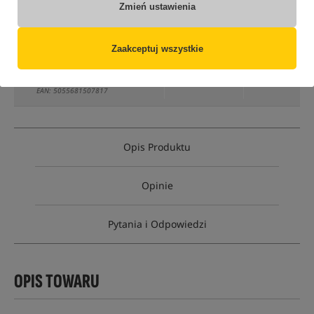
Zmień ustawienia
Opcja
Cena PLN
Ilość
Zaakceptuj wszystkie
49.89
opakowanie 1 litr
Brak
produktu
MPN: MBSC
EAN: 5055681507817
Opis Produktu
Opinie
Pytania i Odpowiedzi
OPIS TOWARU