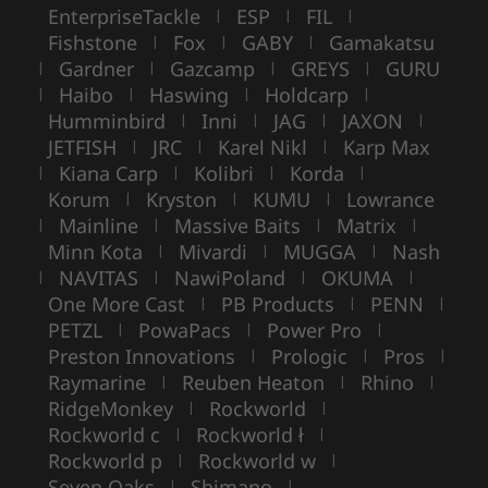
EnterpriseTackle
ESP
FIL
|
|
|
Fishstone
Fox
GABY
Gamakatsu
|
|
|
Gardner
Gazcamp
GREYS
GURU
|
|
|
|
Haibo
Haswing
Holdcarp
|
|
|
|
Humminbird
Inni
JAG
JAXON
|
|
|
|
JETFISH
JRC
Karel Nikl
Karp Max
|
|
|
Kiana Carp
Kolibri
Korda
|
|
|
|
Korum
Kryston
KUMU
Lowrance
|
|
|
Mainline
Massive Baits
Matrix
|
|
|
|
Minn Kota
Mivardi
MUGGA
Nash
|
|
|
NAVITAS
NawiPoland
OKUMA
|
|
|
|
One More Cast
PB Products
PENN
|
|
|
PETZL
PowaPacs
Power Pro
|
|
|
Preston Innovations
Prologic
Pros
|
|
|
Raymarine
Reuben Heaton
Rhino
|
|
|
RidgeMonkey
Rockworld
|
|
Rockworld c
Rockworld ł
|
|
Rockworld p
Rockworld w
|
|
Seven Oaks
Shimano
|
|