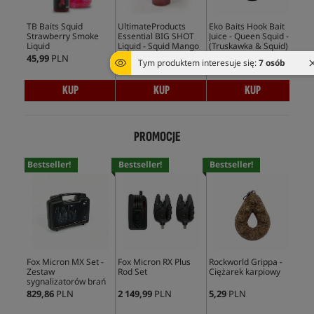
TB Baits Squid
UltimateProducts
Eko Baits Hook Bait
Eko
Strawberry Smoke
Essential BIG SHOT
Juice - Queen Squid -
Jui
Liquid
Liquid - Squid Mango
(Truskawka & Squid)
45,99
PLN
59,99
PLN
34,99
PLN
34,
Tym produktem interesuje się:
7 osób
KUP
KUP
KUP
PROMOCJE
Bestseller!
Bestseller!
Bestseller!
Bes
Fox Micron MX Set -
Fox Micron RX Plus
Rockworld Grippa -
Fox
Zestaw
Rod Set
Ciężarek karpiowy
Pow
sygnalizatorów brań
829,86
PLN
2 149,99
PLN
5,29
PLN
869