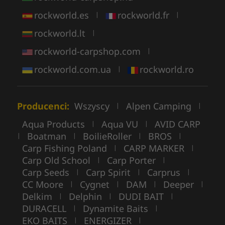
rockworld.es
rockworld.fr
|
|
rockworld.lt
|
rockworld-carpshop.com
|
rockworld.com.ua
rockworld.ro
|
Producenci:
Wszyscy
Alpen Camping
|
|
Aqua Products
Aqua VU
AVID CARP
|
|
Boatman
BoilieRoller
BROS
|
|
|
|
Carp Fishing Poland
CARP MARKER
|
|
Carp Old School
Carp Porter
|
|
Carp Seeds
Carp Spirit
Carprus
|
|
|
CC Moore
Cygnet
DAM
Deeper
|
|
|
|
Delkim
Delphin
DUDI BAIT
|
|
|
DURACELL
Dynamite Baits
|
|
EKO BAITS
ENERGIZER
|
|