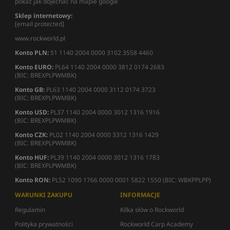
pokaż jak dojechać na mapie google
Sklep internetowy:
[email protected]
www.rockworld.pl
Konto PLN:
51 1140 2004 0000 3102 3558 4460
Konto EURO:
PL64 1140 2004 0000 3812 0174 2683
(BIC: BREXPLPWMBK)
Konto GB:
PL63 1140 2004 0000 3112 0174 3723
(BIC: BREXPLPWMBK)
Konto USD:
PL37 1140 2004 0000 3012 1316 1916
(BIC: BREXPLPWMBK)
Konto CZK:
PL02 1140 2004 0000 3312 1316 1429
(BIC: BREXPLPWMBK)
Konto HUF:
PL39 1140 2004 0000 3012 1316 1783
(BIC: BREXPLPWMBK)
Konto RON:
PL52 1090 1766 0000 0001 5822 1550 (BIC: WBKPPLPP)
WARUNKI ZAKUPU
INFORMACJE
Regulamin
Kilka słów o Rockworld
Polityka prywatności
Rockworld Carp Academy