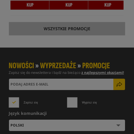
KUP
KUP
KUP
WSZYSTKIE PROMOCJE
NOWOŚCI
»
WYPRZEDAŻE
»
PROMOCJE
Zapisz się do newslettera i bądź na bieżąco
z najlepszymi okazjami!
Zapisz się
Wypisz się
Język komunikacji