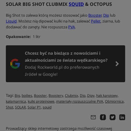
SOLAR BIG SHOT CLUBMIX
SQUID
& OCTOPUS
Big Shot to zalewa którą możesz stosować jako
Booster
,
Dip
lub
Liquid
. Możesz nią dipować kulki na hak, zalewać
Pellet
, ziarna, lub
dodawać do zanęty. Nie rozpuszcza
PVA
.
Opakowanie:
1 litr
Chcesz być na bieżąco z nowościami i
aktualnościami ze świata wędkarskiego?
Dodaj Rockworld.pl do preferowanych
źródeł w Google!
Tagi:
,
,
,
,
,
,
,
,
Big
boilies
Booster
Boostery
Clubmix
Dip
Dipy
hak karpiowy
,
,
,
,
kałamarnica
kulki proteinowe
materiały rozpuszczalne PVA
Ośmiornica
,
,
,
Shot
SOLAR
Solar P1
squid
Prowadzący sklep internetowy zastrzega możliwość czasowej