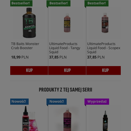
Bestseller!
Bestseller!
Bestseller!
Bes
TB Baits Monster
UltimateProducts
UltimateProducts
Mas
Crab Booster
Liquid Food - Tangy
Liquid Food - Scopex
Ami
Squid
Squid
18,99
PLN
37,85
PLN
37,85
PLN
128
KUP
KUP
KUP
PRODUKTY Z TEJ SAMEJ SERII
Nowość!
Nowość!
Wyprzedaż