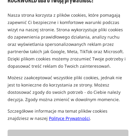
ROCKWORLD dba o Twoją prywatność!
Nasza strona korzysta z plików cookies, które pomagają
zapewnić Ci bezpieczne i komfortowe warunki podczas
wizyt na naszej stronie. Strona wykorzystuje pliki cookies
do zapewnienia prawidłowego działania, analizy ruchu
oraz wyświetlania spersonalizowanych reklam przez
partnerów takich jak Google, Meta, TikTok oraz Microsoft.
Dzięki plikom cookies możemy zrozumieć Twoje potrzeby i
dopasować treść reklam do Twoich zainteresowań.
Możesz zaakceptować wszystkie pliki cookies, jednak nie
jest to konieczne do korzystania ze strony. Możesz
dostosować zgody do swoich potrzeb - do Ciebie należy
decyzja. Zgody można zmienić w dowolnym momencie.
Szczegółowe informacje ma temat plików cookies
znajdziesz w naszej
Polityce Prywatności
.
tylko produkty na
"naszym magazynie"
(część opcji mogła zostać ukryta przez wybrany sposób filtrowania)