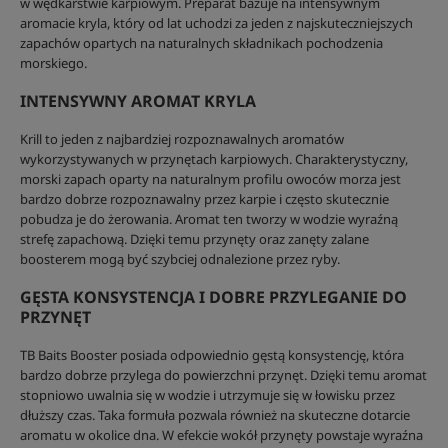
w wędkarstwie karpiowym. Preparat bazuje na intensywnym
aromacie kryla, który od lat uchodzi za jeden z najskuteczniejszych
zapachów opartych na naturalnych składnikach pochodzenia
morskiego.
INTENSYWNY AROMAT KRYLA
Krill to jeden z najbardziej rozpoznawalnych aromatów
wykorzystywanych w przynętach karpiowych. Charakterystyczny,
morski zapach oparty na naturalnym profilu owoców morza jest
bardzo dobrze rozpoznawalny przez karpie i często skutecznie
pobudza je do żerowania. Aromat ten tworzy w wodzie wyraźną
strefę zapachową. Dzięki temu przynęty oraz zanęty zalane
boosterem mogą być szybciej odnalezione przez ryby.
GĘSTA KONSYSTENCJA I DOBRE PRZYLEGANIE DO
PRZYNĘT
TB Baits Booster posiada odpowiednio gęstą konsystencję, która
bardzo dobrze przylega do powierzchni przynęt. Dzięki temu aromat
stopniowo uwalnia się w wodzie i utrzymuje się w łowisku przez
dłuższy czas. Taka formuła pozwala również na skuteczne dotarcie
aromatu w okolice dna. W efekcie wokół przynęty powstaje wyraźna