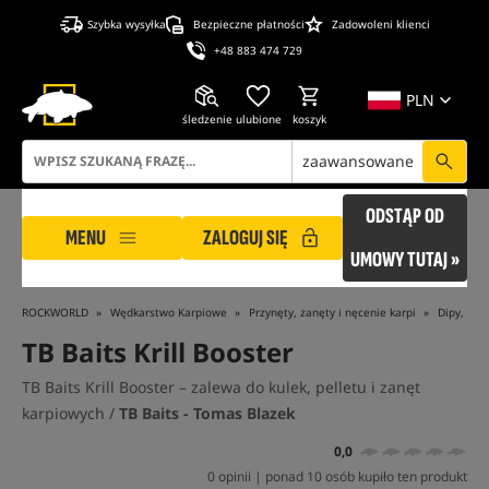
Szybka wysyłka
Bezpieczne płatności
Zadowoleni klienci
+48 883 474 729
PLN
śledzenie
ulubione
koszyk
zaawansowane
ODSTĄP OD
MENU
ZALOGUJ SIĘ
UMOWY TUTAJ »
ROCKWORLD
Wędkarstwo Karpiowe
Przynęty, zanęty i nęcenie karpi
Dipy, Boo
TB Baits Krill Booster
TB Baits Krill Booster – zalewa do kulek, pelletu i zanęt
karpiowych /
TB Baits - Tomas Blazek
0,0
0 opinii | ponad 10 osób kupiło ten produkt