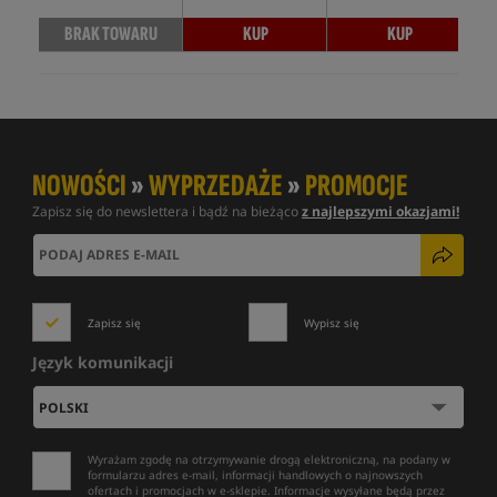
BRAK TOWARU
KUP
KUP
NOWOŚCI
»
WYPRZEDAŻE
»
PROMOCJE
Zapisz się do newslettera i bądź na bieżąco
z najlepszymi okazjami!
Zapisz się
Wypisz się
Język komunikacji
Wyrażam zgodę na otrzymywanie drogą elektroniczną, na podany w
formularzu adres e-mail, informacji handlowych o najnowszych
ofertach i promocjach w e-sklepie. Informacje wysyłane będą przez