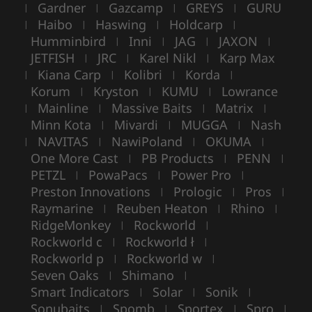
Gardner
Gazcamp
GREYS
GURU
|
|
|
|
Haibo
Haswing
Holdcarp
|
|
|
|
Humminbird
Inni
JAG
JAXON
|
|
|
|
JETFISH
JRC
Karel Nikl
Karp Max
|
|
|
Kiana Carp
Kolibri
Korda
|
|
|
|
Korum
Kryston
KUMU
Lowrance
|
|
|
Mainline
Massive Baits
Matrix
|
|
|
|
Minn Kota
Mivardi
MUGGA
Nash
|
|
|
NAVITAS
NawiPoland
OKUMA
|
|
|
|
One More Cast
PB Products
PENN
|
|
|
PETZL
PowaPacs
Power Pro
|
|
|
Preston Innovations
Prologic
Pros
|
|
|
Raymarine
Reuben Heaton
Rhino
|
|
|
RidgeMonkey
Rockworld
|
|
Rockworld c
Rockworld ł
|
|
Rockworld p
Rockworld w
|
|
Seven Oaks
Shimano
|
|
Smart Indicators
Solar
Sonik
|
|
|
Sonubaits
Spomb
Sportex
Spro
|
|
|
|