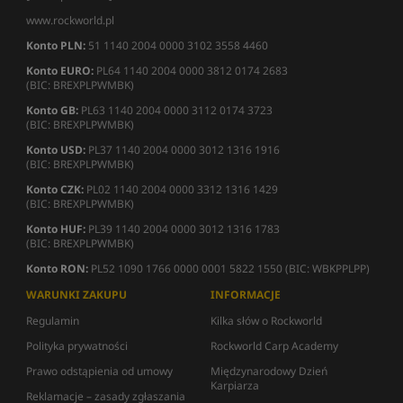
www.rockworld.pl
Konto PLN:
51 1140 2004 0000 3102 3558 4460
Konto EURO:
PL64 1140 2004 0000 3812 0174 2683
(BIC: BREXPLPWMBK)
Konto GB:
PL63 1140 2004 0000 3112 0174 3723
(BIC: BREXPLPWMBK)
Konto USD:
PL37 1140 2004 0000 3012 1316 1916
(BIC: BREXPLPWMBK)
Konto CZK:
PL02 1140 2004 0000 3312 1316 1429
(BIC: BREXPLPWMBK)
Konto HUF:
PL39 1140 2004 0000 3012 1316 1783
(BIC: BREXPLPWMBK)
Konto RON:
PL52 1090 1766 0000 0001 5822 1550 (BIC: WBKPPLPP)
WARUNKI ZAKUPU
INFORMACJE
Regulamin
Kilka słów o Rockworld
Polityka prywatności
Rockworld Carp Academy
Prawo odstąpienia od umowy
Międzynarodowy Dzień
Karpiarza
Reklamacje – zasady zgłaszania