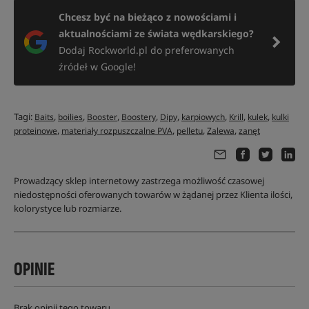
Chcesz być na bieżąco z nowościami i
aktualnościami ze świata wędkarskiego?
Dodaj Rockworld.pl do preferowanych
źródeł w Google!
Tagi:
,
,
,
,
,
,
,
,
Baits
boilies
Booster
Boostery
Dipy
karpiowych
Krill
kulek
kulki
,
,
,
,
proteinowe
materiały rozpuszczalne PVA
pelletu
Zalewa
zanęt
Prowadzący sklep internetowy zastrzega możliwość czasowej
niedostępności oferowanych towarów w żądanej przez Klienta ilości,
kolorystyce lub rozmiarze.
OPINIE
Brak opinii tego towaru.