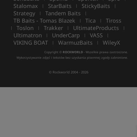
Stalomax
StarBaits
StickyBaits
|
|
|
Strategy
Tandem Baits
|
|
TB Baits - Tomas Blazek
Tica
Tiross
|
|
Toslon
Trakker
UltimateProducts
|
|
|
|
Ultimatron
UnderCarp
VASS
|
|
|
VIKING BOAT
WarmuzBaits
WileyX
|
|
Copyright ©
ROCKWORLD
- Wszelkie prawa zastrzeżone.
Wykorzystywanie zdjęć i tekstów bez uzyskania pisemnej zgody zabronione.
© Rockworld 2004 - 2026