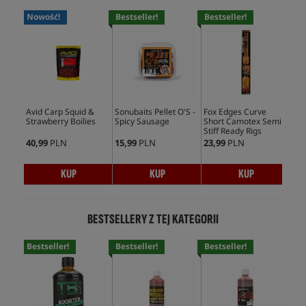
Nowość!
Bestseller!
Bestseller!
No
Avid Carp Squid &
Sonubaits Pellet O'S -
Fox Edges Curve
TB 
Strawberry Boilies
Spicy Sausage
Short Camotex Semi
Ess
Stiff Ready Rigs
40,99
PLN
15,99
PLN
23,99
PLN
25,
KUP
KUP
KUP
BESTSELLERY Z TEJ KATEGORII
Bestseller!
Bestseller!
Bestseller!
Bes