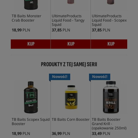
TB Baits Monster
UltimateProducts
UltimateProducts
Mas
Crab Booster
Liquid Food - Tangy
Liquid Food - Scopex
Ami
Squid
Squid
18,99
PLN
37,85
PLN
37,85
PLN
128
KUP
KUP
KUP
PRODUKTY Z TEJ SAMEJ SERII
Nowość!
Nowość!
No
TB Baits Scopex Squid
TB Baits Corn Booster
TB Baits Booster
TB 
Booster
Grand Krill -
Smo
(opakowanie 250ml)
18,99
PLN
36,99
PLN
33,49
PLN
45,