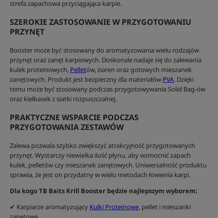
strefa zapachowa przyciągająca karpie.
SZEROKIE ZASTOSOWANIE W PRZYGOTOWANIU
PRZYNĘT
Booster może być stosowany do aromatyzowania wielu rodzajów
przynęt oraz zanęt karpiowych. Doskonale nadaje się do zalewania
kulek proteinowych,
Pellet
ów, ziaren oraz gotowych mieszanek
zanętowych. Produkt jest bezpieczny dla materiałów
PVA
. Dzięki
temu może być stosowany podczas przygotowywania Solid Bag-ów
oraz kiełbasek z siatki rozpuszczalnej.
PRAKTYCZNE WSPARCIE PODCZAS
PRZYGOTOWANIA ZESTAWÓW
Zalewa pozwala szybko zwiększyć atrakcyjność przygotowanych
przynęt. Wystarczy niewielka ilość płynu, aby wzmocnić zapach
kulek, pelletów czy mieszanek zanętowych. Uniwersalność produktu
sprawia, że jest on przydatny w wielu metodach łowienia karpi.
Dla kogo TB Baits Krill Booster będzie najlepszym wyborem:
✔ Karpiarze aromatyzujący
Kulki Proteinowe
, pellet i mieszanki
zanętowe