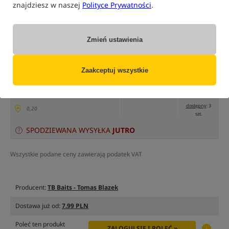
znajdziesz w naszej
Polityce Prywatności
.
tylko produkty na
"naszym magazynie"
(część opcji mogła zostać ukryta przez wybrany sposób filtrowania)
Zmień ustawienia
Opcja
Cena PLN
Ilość
21.99
Podaj ilość:
opakowanie 500ml
Zaakceptuj wszystkie
MPN: TB00903
EAN: 8596601009037
dostępny
: 3
0,20
szt.
SPODZIEWANA WYSYŁKA
JUTRO
Wszystkie podane ceny zawierają podatek VAT
Producent:
TB Baits - Tomas Blazek
Dostawa już od:
7.99 PLN
Poleć ten produkt
ZALOGUJ SIĘ I POLEĆ »