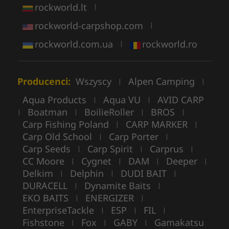
rockworld.lt
|
rockworld-carpshop.com
|
rockworld.com.ua
rockworld.ro
|
Producenci:
Wszyscy
Alpen Camping
|
|
Aqua Products
Aqua VU
AVID CARP
|
|
Boatman
BoilieRoller
BROS
|
|
|
|
Carp Fishing Poland
CARP MARKER
|
|
Carp Old School
Carp Porter
|
|
Carp Seeds
Carp Spirit
Carprus
|
|
|
CC Moore
Cygnet
DAM
Deeper
|
|
|
|
Delkim
Delphin
DUDI BAIT
|
|
|
DURACELL
Dynamite Baits
|
|
EKO BAITS
ENERGIZER
|
|
EnterpriseTackle
ESP
FIL
|
|
|
Fishstone
Fox
GABY
Gamakatsu
|
|
|