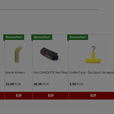
Bestseller!
Bestseller!
Bestseller!
Korda Kickers
Fox CAMOLITE Net Float
UnderCarp - Zaciskacz do węzł
23,99
PLN
46,99
PLN
5,99
PLN
KUP
KUP
KUP