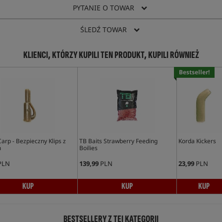
PYTANIE O TOWAR
ŚLEDŹ TOWAR
KLIENCI, KTÓRZY KUPILI TEN PRODUKT, KUPILI RÓWNIEŻ
Bestseller!
rp - Bezpieczny Klips z
TB Baits Strawberry Feeding
Korda Kickers
m
Boilies
PLN
139,99
PLN
23,99
PLN
KUP
KUP
KUP
BESTSELLERY Z TEJ KATEGORII