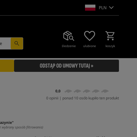
PLN
e
śledzenie
ulubione
koszyk
ODSTĄP OD UMOWY TUTAJ »
0,0
0 opinii | ponad 10 osób kupiło ten produkt
azynie"
z wybrany sposób filtrowania)