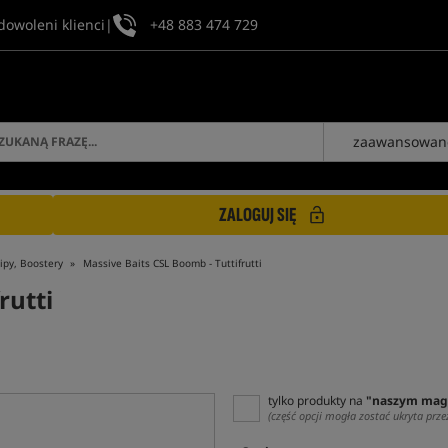
dowoleni klienci
|
+48 883 474 729
zaawansowan
ZALOGUJ SIĘ
ipy, Boostery
Massive Baits CSL Boomb - Tuttifrutti
rutti
tylko produkty na
"naszym mag
(część opcji mogła zostać ukryta prze