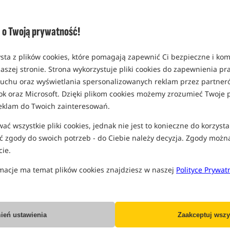
Opcja
opakowanie 1000 ml
o Twoją prywatność!
MPN: CSL013
EAN: 5907196811081
sta z plików cookies, które pomagają zapewnić Ci bezpieczne i ko
0,41
aszej stronie. Strona wykorzystuje pliki cookies do zapewnienia p
SPODZIEWANA WYSYŁKA
J
 ruchu oraz wyświetlania spersonalizowanych reklam przez partneró
ok oraz Microsoft. Dzięki plikom cookies możemy zrozumieć Twoje p
eklam do Twoich zainteresowań.
Wszystkie podane ceny zawierają pod
ć wszystkie pliki cookies, jednak nie jest to konieczne do korzysta
 zgody do swoich potrzeb - do Ciebie należy decyzja. Zgody możn
ie.
macje ma temat plików cookies znajdziesz w naszej
Polityce Prywat
Producent:
Massive Baits
Dostawa już od:
7.99 PLN
ień ustawienia
Zaakceptuj wszy
Poleć ten produkt znajomym: