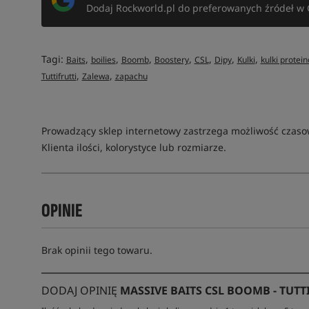
Dodaj Rockworld.pl do preferowanych źródeł w 
Tagi:
,
,
,
,
,
,
,
Baits
boilies
Boomb
Boostery
CSL
Dipy
Kulki
kulki protei
,
,
Tuttifrutti
Zalewa
zapachu
Prowadzący sklep internetowy zastrzega możliwość czas
Klienta ilości, kolorystyce lub rozmiarze.
OPINIE
Brak opinii tego towaru.
DODAJ OPINIĘ
MASSIVE BAITS CSL BOOMB - TUTT