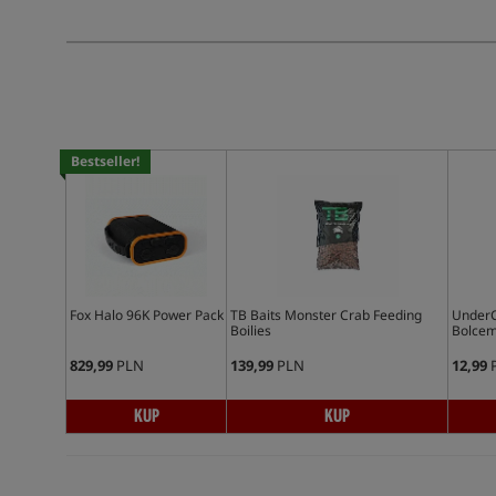
Bestseller!
Fox Halo 96K Power Pack
TB Baits Monster Crab Feeding
UnderCa
Boilies
Bolce
829,99
PLN
139,99
PLN
12,99
KUP
KUP