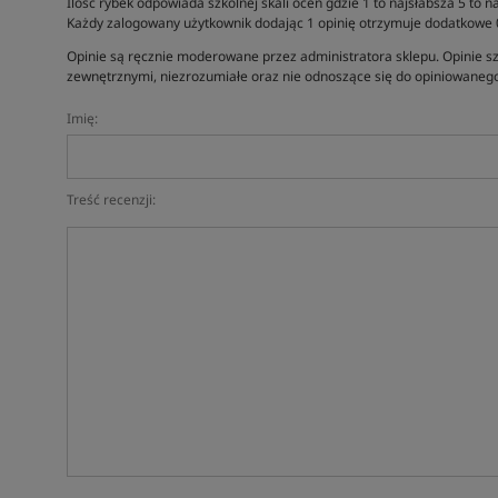
Ilość rybek odpowiada szkolnej skali ocen gdzie 1 to najsłabsza 5 to na
Każdy zalogowany użytkownik dodając 1 opinię otrzymuje dodatkowe
Opinie są ręcznie moderowane przez administratora sklepu. Opinie sz
zewnętrznymi, niezrozumiałe oraz nie odnoszące się do opiniowanego
Imię:
Treść recenzji: