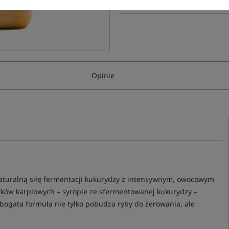
Opinie
 naturalną siłę fermentacji kukurydzy z intensywnym, owocowym
ków karpiowych – syropie ze sfermentowanej kukurydzy –
 bogata formuła nie tylko pobudza ryby do żerowania, ale