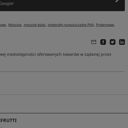
Google!
,
,
,
,
,
nowe
Massive
massive baits
materiały rozpuszczalne PVA
Proteinowe
owej niedostępności oferowanych towarów w żądanej przez
IFRUTTI