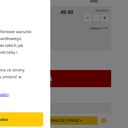
Cena PLN
Ilość
49.90
Podaj ilość:
dostępny
: 2 szt.
mfortowe warunki
rawidłowego
UTRO
w takich jak
otrzeby i
atek VAT
nia ze strony.
+ DODAJ DO KOSZYKA
a zmienić w
ności
.
stkie
ZALOGUJ SIĘ I POLEĆ »