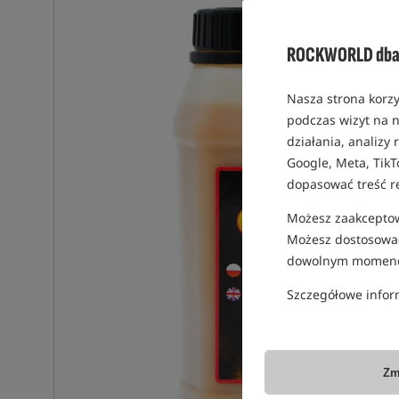
ROCKWORLD dba 
Nasza strona korzy
podczas wizyt na n
działania, analizy
Google, Meta, TikT
dopasować treść r
Możesz zaakceptowa
Możesz dostosować
dowolnym momenc
Szczegółowe infor
Zm