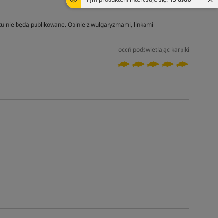
tu nie będą publikowane. Opinie z wulgaryzmami, linkami
oceń podświetlając karpiki