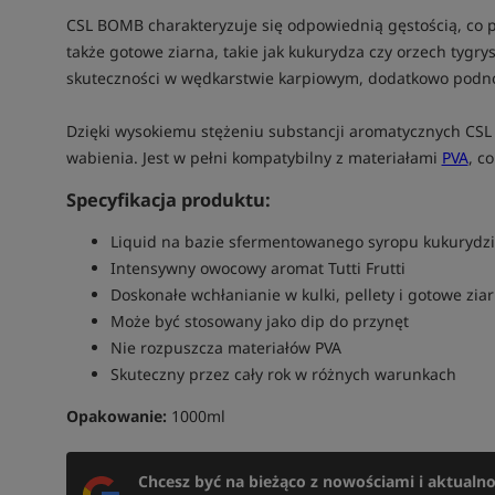
CSL BOMB charakteryzuje się odpowiednią gęstością, co 
także gotowe ziarna, takie jak kukurydza czy orzech tygry
skuteczności w wędkarstwie karpiowym, dodatkowo podnos
Dzięki wysokiemu stężeniu substancji aromatycznych CS
wabienia. Jest w pełni kompatybilny z materiałami
PVA
, c
Specyfikacja produktu:
Liquid na bazie sfermentowanego syropu kukurydz
Intensywny owocowy aromat Tutti Frutti
Doskonałe wchłanianie w kulki, pellety i gotowe zia
Może być stosowany jako dip do przynęt
Nie rozpuszcza materiałów PVA
Skuteczny przez cały rok w różnych warunkach
Opakowanie:
1000ml
Chcesz być na bieżąco z nowościami i aktualn