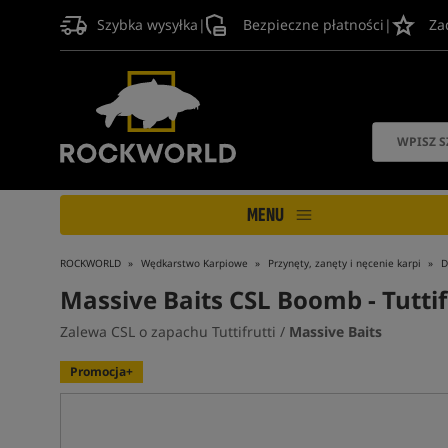
Szybka wysyłka
|
Bezpieczne płatności
|
Za
MENU
ROCKWORLD
Wędkarstwo Karpiowe
Przynęty, zanęty i nęcenie karpi
D
Massive Baits CSL Boomb - Tuttif
Zalewa CSL o zapachu Tuttifrutti /
Massive Baits
Promocja+