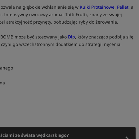
pozwala na głębokie wchłanianie się w
Kulki Proteinowe
,
Pellet
, a
si. Intensywny owocowy aromat Tutti Frutti, znany ze swojej
i atrakcyjność przynęty, pobudzając ryby do żerowania.
L BOMB może być stosowany jako
Dip
, który znacząco podbija siłę
o czyni go wszechstronnym dodatkiem do strategii nęcenia.
ianego
rna
ościami ze świata wędkarskiego?