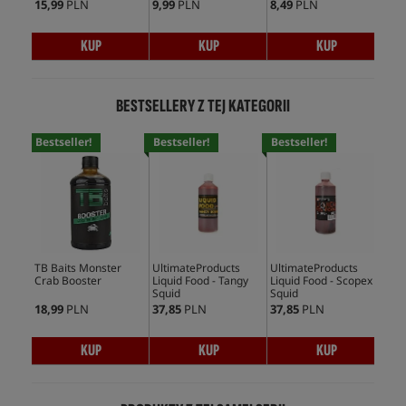
15,99
PLN
9,99
PLN
8,49
PLN
17,
KUP
KUP
KUP
BESTSELLERY Z TEJ KATEGORII
Bestseller!
Bestseller!
Bestseller!
Bes
TB Baits Monster
UltimateProducts
UltimateProducts
Mas
Crab Booster
Liquid Food - Tangy
Liquid Food - Scopex
Ami
Squid
Squid
18,99
PLN
37,85
PLN
37,85
PLN
128
KUP
KUP
KUP