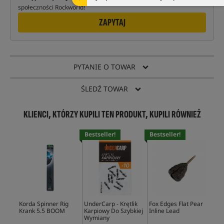
społeczności Rockworld!
ZAPYTAJ
PYTANIE O TOWAR
ŚLEDŹ TOWAR
KLIENCI, KTÓRZY KUPILI TEN PRODUKT, KUPILI RÓWNIEŻ
Bestseller!
Bestseller!
Bes
Korda Spinner Rig
UnderCarp - Krętlik
Fox Edges Flat Pear
Fox
Krank 5.5 BOOM
Karpiowy Do Szybkiej
Inline Lead
Sle
Wymiany