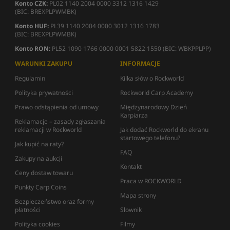
Konto CZK:
PL02 1140 2004 0000 3312 1316 1429
(BIC: BREXPLPWMBK)
Konto HUF:
PL39 1140 2004 0000 3012 1316 1783
(BIC: BREXPLPWMBK)
Konto RON:
PL52 1090 1766 0000 0001 5822 1550 (BIC: WBKPPLPP)
WARUNKI ZAKUPU
INFORMACJE
Regulamin
Kilka słów o Rockworld
Polityka prywatności
Rockworld Carp Academy
Prawo odstąpienia od umowy
Międzynarodowy Dzień
Karpiarza
Reklamacje – zasady zgłaszania
reklamacji w Rockworld
Jak dodać Rockworld do ekranu
startowego telefonu?
Jak kupić na raty?
FAQ
Zakupy na aukcji
Kontakt
Ceny dostaw towaru
Praca w ROCKWORLD
Punkty Carp Coins
Mapa strony
Bezpieczeństwo oraz formy
płatności
Słownik
Polityka cookies
Filmy