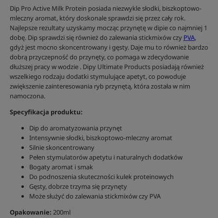
Dip Pro Active Milk Protein posiada niezwykle słodki, biszkoptowo-
mleczny aromat, który doskonale sprawdzi się przez cały rok.
Najlepsze rezultaty uzyskamy mocząc przynętę w dipie co najmniej 1
dobę. Dip sprawdzi się również do zalewania stickmixów czy
PVA
,
gdyż jest mocno skoncentrowany i gęsty. Daje mu to również bardzo
dobrą przyczepność do przynęty, co pomaga w zdecydowanie
dłuższej pracy w wodzie . Dipy Ultimate Products posiadają również
wszelkiego rodzaju dodatki stymulujące apetyt, co powoduje
zwiększenie zainteresowania ryb przynętą, która została w nim
namoczona.
Specyfikacja produktu:
Dip do aromatyzowania przynęt
Intensywnie słodki, biszkoptowo-mleczny aromat
Silnie skoncentrowany
Pełen stymulatorów apetytu i naturalnych dodatków
Bogaty aromat i smak
Do podnoszenia skuteczności kulek proteinowych
Gęsty, dobrze trzyma się przynęty
Może służyć do zalewania stickmixów czy PVA
Opakowanie:
200ml