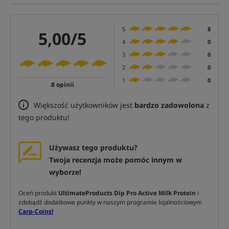
5
8
5,00/5
4
0
3
0
2
0
1
0
8 opinii
Większość użytkowników jest
bardzo zadowolona
z
tego produktu!
Używasz tego produktu?
Twoja recenzja może pomóc innym w
wyborze!
Oceń produkt
UltimateProducts Dip Pro Active Milk Protein
i
zdobądź dodatkowe punkty w naszym programie lojalnościowym
Carp-Coins!