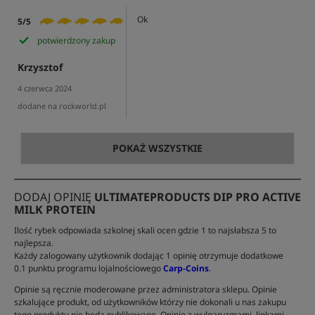
Ok
5/5
potwierdzony zakup
Krzysztof
4 czerwca 2024
dodane na rockworld.pl
POKAŻ WSZYSTKIE
DODAJ OPINIĘ
ULTIMATEPRODUCTS DIP PRO ACTIVE
MILK PROTEIN
Ilość rybek odpowiada szkolnej skali ocen gdzie 1 to najsłabsza 5 to
najlepsza.
Każdy zalogowany użytkownik dodając 1 opinię otrzymuje dodatkowe
0.1 punktu programu lojalnościowego
Carp-Coins
.
Opinie są ręcznie moderowane przez administratora sklepu. Opinie
szkalujące produkt, od użytkowników którzy nie dokonali u nas zakupu
tego produktu nie będą publikowane. Opinie z wulgaryzmami, linkami