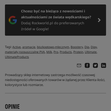
Chcesz być na bieżąco z nowościami i
aktualnościami ze świata wędkarskiego?
Dodaj Rockworld.pl do preferowanych
źródeł w Google!
Tagi:
,
,
,
,
,
,
Active
aromacie
biszkoptowo-mlecznym
Boostery
Dip
Dipy
,
,
,
,
,
,
materiały rozpuszczalne PVA
Milk
Pro
Products
Protein
Ultimate
UltimateProducts
Prowadzący sklep internetowy zastrzega możliwość czasowej
niedostępności oferowanych towarów w żądanej przez Klienta ilości,
kolorystyce lub rozmiarze.
OPINIE