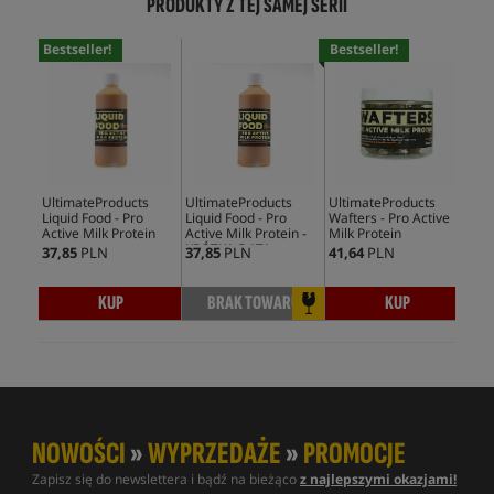
PRODUKTY Z TEJ SAMEJ SERII
Bestseller!
Bestseller!
Bes
UltimateProducts
UltimateProducts
UltimateProducts
Ult
Liquid Food - Pro
Liquid Food - Pro
Wafters - Pro Active
Ran
Active Milk Protein
Active Milk Protein -
Milk Protein
Act
KRÓTKA DATA
37,85
PLN
37,85
PLN
41,64
PLN
62,
WAŻNOŚCI
KUP
BRAK TOWARU
KUP
NOWOŚCI
»
WYPRZEDAŻE
»
PROMOCJE
Zapisz się do newslettera i bądź na bieżąco
z najlepszymi okazjami!