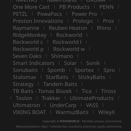
One More Cast
PB Products
PENN
|
|
|
PETZL
PowaPacs
Power Pro
|
|
|
Preston Innovations
Prologic
Pros
|
|
|
Raymarine
Reuben Heaton
Rhino
|
|
|
RidgeMonkey
Rockworld
|
|
Rockworld c
Rockworld ł
|
|
Rockworld p
Rockworld w
|
|
Seven Oaks
Shimano
|
|
Smart Indicators
Solar
Sonik
|
|
|
Sonubaits
Spomb
Sportex
Spro
|
|
|
|
Stalomax
StarBaits
StickyBaits
|
|
|
Strategy
Tandem Baits
|
|
TB Baits - Tomas Blazek
Tica
Tiross
|
|
Toslon
Trakker
UltimateProducts
|
|
|
|
Ultimatron
UnderCarp
VASS
|
|
|
VIKING BOAT
WarmuzBaits
WileyX
|
|
Copyright ©
ROCKWORLD
- Wszelkie prawa zastrzeżone.
Wykorzystywanie zdjęć i tekstów bez uzyskania pisemnej zgody zabronione.