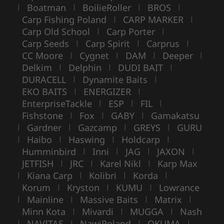
Boatman
BoilieRoller
BROS
|
|
|
|
Carp Fishing Poland
CARP MARKER
|
|
Carp Old School
Carp Porter
|
|
Carp Seeds
Carp Spirit
Carprus
|
|
|
CC Moore
Cygnet
DAM
Deeper
|
|
|
|
Delkim
Delphin
DUDI BAIT
|
|
|
DURACELL
Dynamite Baits
|
|
EKO BAITS
ENERGIZER
|
|
EnterpriseTackle
ESP
FIL
|
|
|
Fishstone
Fox
GABY
Gamakatsu
|
|
|
Gardner
Gazcamp
GREYS
GURU
|
|
|
|
Haibo
Haswing
Holdcarp
|
|
|
|
Humminbird
Inni
JAG
JAXON
|
|
|
|
JETFISH
JRC
Karel Nikl
Karp Max
|
|
|
Kiana Carp
Kolibri
Korda
|
|
|
|
Korum
Kryston
KUMU
Lowrance
|
|
|
Mainline
Massive Baits
Matrix
|
|
|
|
Minn Kota
Mivardi
MUGGA
Nash
|
|
|
NAVITAS
NawiPoland
OKUMA
|
|
|
|