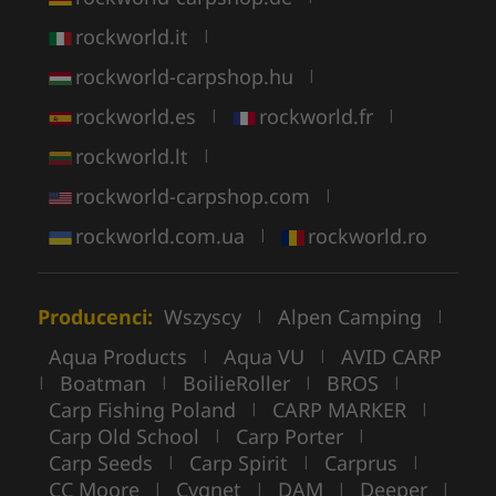
rockworld.it
|
rockworld-carpshop.hu
|
rockworld.es
rockworld.fr
|
|
rockworld.lt
|
rockworld-carpshop.com
|
rockworld.com.ua
rockworld.ro
|
Producenci:
Wszyscy
Alpen Camping
|
|
Aqua Products
Aqua VU
AVID CARP
|
|
Boatman
BoilieRoller
BROS
|
|
|
|
Carp Fishing Poland
CARP MARKER
|
|
Carp Old School
Carp Porter
|
|
Carp Seeds
Carp Spirit
Carprus
|
|
|
CC Moore
Cygnet
DAM
Deeper
|
|
|
|