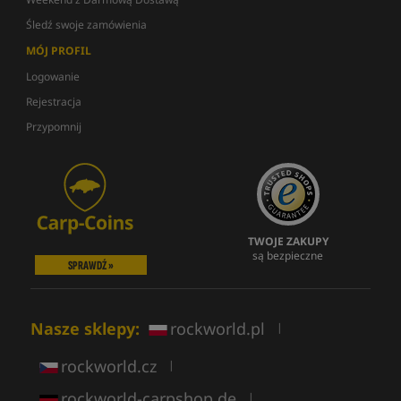
Śledź swoje zamówienia
MÓJ PROFIL
Logowanie
Rejestracja
Przypomnij
TWOJE ZAKUPY
są bezpieczne
SPRAWDŹ »
Nasze sklepy:
rockworld.pl
|
rockworld.cz
|
rockworld-carpshop.de
|