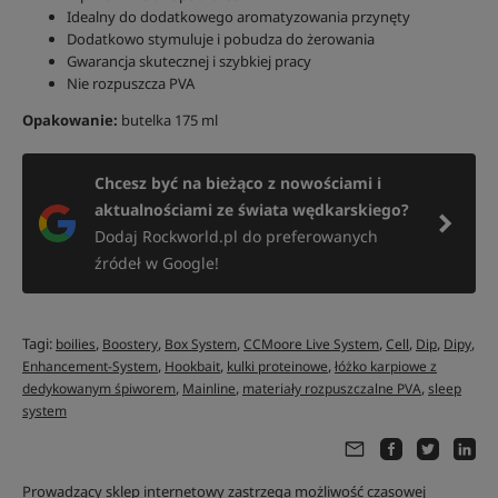
Idealny do dodatkowego aromatyzowania przynęty
Dodatkowo stymuluje i pobudza do żerowania
Gwarancja skutecznej i szybkiej pracy
Nie rozpuszcza PVA
Opakowanie:
butelka 175 ml
Chcesz być na bieżąco z nowościami i
aktualnościami ze świata wędkarskiego?
Dodaj Rockworld.pl do preferowanych
źródeł w Google!
Tagi:
,
,
,
,
,
,
,
boilies
Boostery
Box System
CCMoore Live System
Cell
Dip
Dipy
,
,
,
Enhancement-System
Hookbait
kulki proteinowe
łóżko karpiowe z
,
,
,
dedykowanym śpiworem
Mainline
materiały rozpuszczalne PVA
sleep
system
Prowadzący sklep internetowy zastrzega możliwość czasowej