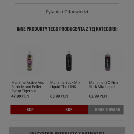
Pytania i Odpowiedzi
INNE PRODUKTY TEGO PRODUCENTA Z TEJ KATEGORII:
Mainline Active Ads
Mainline Stick Mix
Mainline ISO Fish
Mai
Particle and Pellet
Liquid The LINK
Stick Mix Liquid
Pin
Syrup Tigernut
Col
47,99
PLN
63,99
PLN
62,99
PLN
46,
KUP
KUP
BRAK TOWARU
WSZYSTKIE PRODUKTY Z KATEGORII