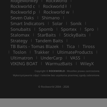
RidgeMonkey
Rockworld
|
|
Rockworld c
Rockworld ł
|
|
Rockworld p
Rockworld w
|
|
Seven Oaks
Shimano
|
|
Smart Indicators
Solar
Sonik
|
|
|
Sonubaits
Spomb
Sportex
Spro
|
|
|
|
Stalomax
StarBaits
StickyBaits
|
|
|
Strategy
Tandem Baits
|
|
TB Baits - Tomas Blazek
Tica
Tiross
|
|
Toslon
Trakker
UltimateProducts
|
|
|
|
Ultimatron
UnderCarp
VASS
|
|
|
VIKING BOAT
WarmuzBaits
WileyX
|
|
Copyright ©
ROCKWORLD
- Wszelkie prawa zastrzeżone.
Wykorzystywanie zdjęć i tekstów bez uzyskania pisemnej zgody zabronione.
© Rockworld 2004 - 2026