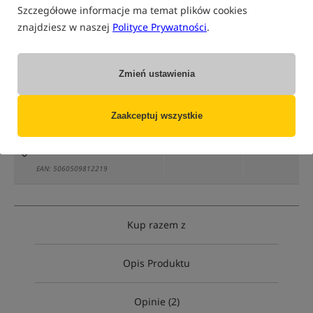
Szczegółowe informacje ma temat plików cookies
znajdziesz w naszej
Polityce Prywatności
.
tylko produkty na
"naszym magazynie"
Zmień ustawienia
(część opcji mogła zostać ukryta przez wybrany sposób filtrowania)
Opcja
Cena PLN
Ilość
Zaakceptuj wszystkie
61.99
opakowanie 175ml
Brak
produktu
MPN: M14010
EAN: 5060509812219
Kup razem z
Opis Produktu
Opinie (2)