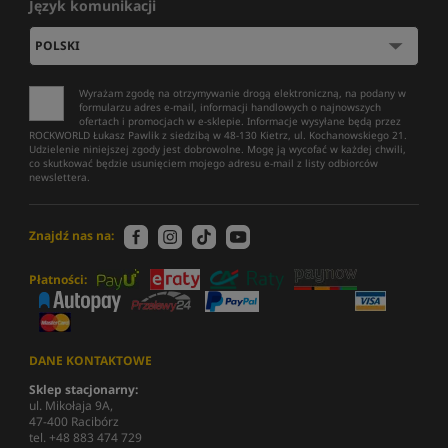
Język komunikacji
Wyrażam zgodę na otrzymywanie drogą elektroniczną, na podany w
formularzu adres e-mail, informacji handlowych o najnowszych
ofertach i promocjach w e-sklepie. Informacje wysyłane będą przez
ROCKWORLD Łukasz Pawlik z siedzibą w 48-130 Kietrz, ul. Kochanowskiego 21.
Udzielenie niniejszej zgody jest dobrowolne. Mogę ją wycofać w każdej chwili,
co skutkować będzie usunięciem mojego adresu e-mail z listy odbiorców
newslettera.
Znajdź nas na:
Płatności:
DANE KONTAKTOWE
Sklep stacjonarny:
ul. Mikołaja 9A,
47-400 Racibórz
tel. +48 883 474 729