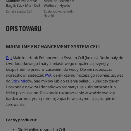
Mainline Pro Active
Mainline Balanced
Bag & Stick Mix - Cell
Wafters - Hybrid
Zanęta sypka Cell
Zbalansowane kulki
Hybrid
OPIS TOWARU
MAINLINE ENCHANCEMENT SYSTEM CELL
Dip
Mainline Hook Enhancement System Cell (kokos). Doskonały do
tzw. dodatkowego i natychmiastowego dopalenia przynęty
bezpośrednio przed wrzuceniem do wody. Dip nie rozpuszcza
woreczków i siateczek
PVA
, dzięki czemu możesz go również używać
do
Stick Mix
ów, bag mixów lub do zalania pelletu, kulek czy ziaren.
Doskonale nawilża i dodatkowo aromatyzuje kulki mrożone lub
lekko przesuszone. Doskonale rozpuszcza się w wodzie tworząc
bardzo aromatyczną chmurę zapachową, stymulującą karpie do
żerowania.
Cechy produktu:
Dip Mainline o zapachu Cell