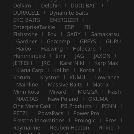
Delkim
Delphin
DUDI BAIT
|
|
|
DURACELL
Dynamite Baits
|
|
EKO BAITS
ENERGIZER
|
|
EnterpriseTackle
ESP
FIL
|
|
|
Fishstone
Fox
GABY
Gamakatsu
|
|
|
Gardner
Gazcamp
GREYS
GURU
|
|
|
|
Haibo
Haswing
Holdcarp
|
|
|
|
Humminbird
Inni
JAG
JAXON
|
|
|
|
JETFISH
JRC
Karel Nikl
Karp Max
|
|
|
Kiana Carp
Kolibri
Korda
|
|
|
|
Korum
Kryston
KUMU
Lowrance
|
|
|
Mainline
Massive Baits
Matrix
|
|
|
|
Minn Kota
Mivardi
MUGGA
Nash
|
|
|
NAVITAS
NawiPoland
OKUMA
|
|
|
|
One More Cast
PB Products
PENN
|
|
|
PETZL
PowaPacs
Power Pro
|
|
|
Preston Innovations
Prologic
Pros
|
|
|
Raymarine
Reuben Heaton
Rhino
|
|
|