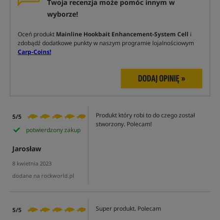
Twoja recenzja może pomóc innym w
wyborze!
Oceń produkt
Mainline Hookbait Enhancement-System Cell
i
zdobądź dodatkowe punkty w naszym programie lojalnościowym
Carp-Coins!
DODAJ OPINIĘ »
Produkt który robi to do czego został
5/5
stworzony. Polecam!
potwierdzony zakup
Jarosław
8 kwietnia 2023
dodane na rockworld.pl
Super produkt. Polecam
5/5