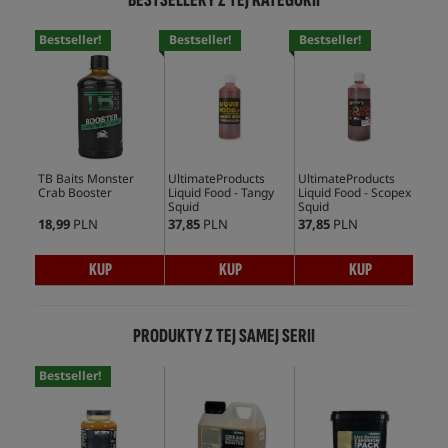
Bestseller!
Bestseller!
Bestseller!
Bes
TB Baits Monster
UltimateProducts
UltimateProducts
Mas
Crab Booster
Liquid Food - Tangy
Liquid Food - Scopex
Ami
Squid
Squid
18,99
PLN
37,85
PLN
37,85
PLN
128
KUP
KUP
KUP
PRODUKTY Z TEJ SAMEJ SERII
Bestseller!