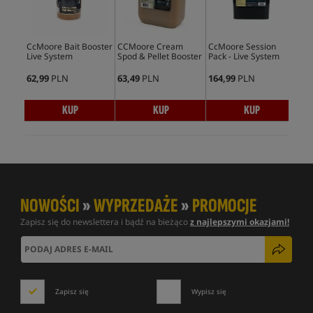
CcMoore Bait Booster
CCMoore Cream
CcMoore Session
Avi
Live System
Spod & Pellet Booster
Pack - Live System
PVA
25
62,99
PLN
63,49
PLN
164,99
PLN
49,
KUP
KUP
KUP
NOWOŚCI
»
WYPRZEDAŻE
»
PROMOCJE
Zapisz się do newslettera i bądź na bieżąco
z najlepszymi okazjami!
Zapisz się
Wypisz się