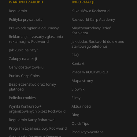
WARUNKI ZAKUPU
INFORMACJE
Regulamin
Kilka słów o Rockworld
Polityka prywatności
Rockworld Carp Academy
Prawo odstąpienia od umowy
Międzynarodowy Dzień
Karpiarza
Reklamacje – zasady zgłaszania
reklamacji w Rockworld
Jak dodać Rockworld do ekranu
startowego telefonu?
Jak kupić na raty?
FAQ
Zakupy na aukcji
Kontakt
Ceny dostaw towaru
Praca w ROCKWORLD
Punkty Carp Coins
Mapa strony
Bezpieczeństwo oraz formy
płatności
Słownik
Polityka cookies
Filmy
Wyniki Konkursów+
Aktualności
organizowanych przez Rockworld
Blog
Regulamin Karty Rabatowej
Quick Tips
Program Lojalnościowy Rockworld
Produkty wycofane
Weekend z Darmową Dostawą