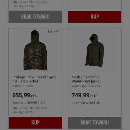
Min. cena z 30 dni przed
obniżką: 695.49
BRAK TOWARU
KUP
5,0
Prologic Bank Bound Camo
Nash ZT Extreme
Insulated Jacket
Waterproof Jacket
Kurtka zimowa
Wodoodporna kurtka
655,99
749,99
PLN
PLN
Cena kat.:
669,00
/ -2%
otrzymujesz
5,99 pkt
Min. cena z 30 dni przed
obniżką: 413.52
KUP
BRAK TOWARU