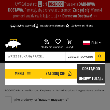
UWAGA! zostało:
1
dni
06:16:05
Trwa akcja
DARMOWA
DOSTAWA.
Pamiętaj, aby skorzystać z promocji
Zaloguj się!
Warunki
promocji znajdziesz klikając tutaj >>
Darmowa Dostawa!
<<
Szybka wysyłka
Bezpieczne płatności
Zadowoleni klienci
PLN
śledzenie
ulubione
koszyk
zaawansowane
ODSTĄP OD
MENU
ZALOGUJ SIĘ
UMOWY TUTAJ »
ROCKWORLD
Wędkarstwo Karpiowe
Odzież karpiowa i wyposażenie osobiste
tylko produkty na
"naszym magazynie"