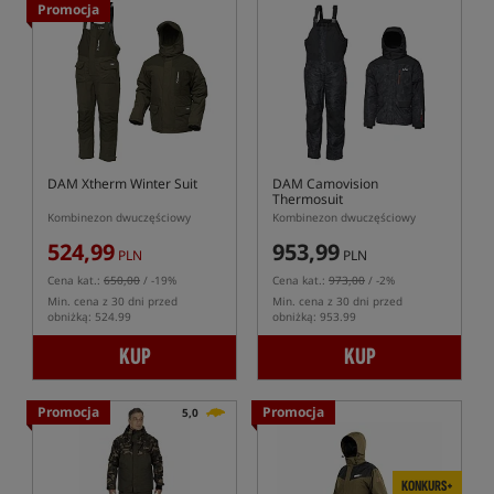
Promocja
DAM Xtherm Winter Suit
DAM Camovision
Thermosuit
Kombinezon dwuczęściowy
Kombinezon dwuczęściowy
524,99
953,99
PLN
PLN
Cena kat.:
650,00
/ -19%
Cena kat.:
973,00
/ -2%
Min. cena z 30 dni przed
Min. cena z 30 dni przed
obniżką: 524.99
obniżką: 953.99
KUP
KUP
Promocja
Promocja
5,0
KONKURS+