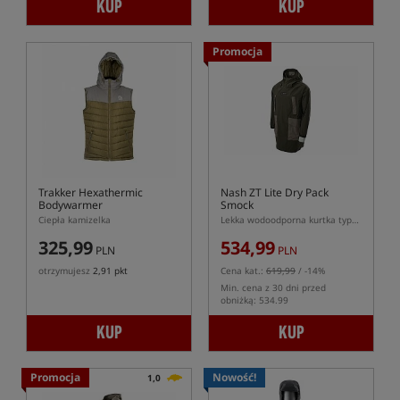
KUP
KUP
Promocja
Trakker Hexathermic
Nash ZT Lite Dry Pack
Bodywarmer
Smock
Ciepła kamizelka
Lekka wodoodporna kurtka typu smock
325,99
534,99
PLN
PLN
otrzymujesz
2,91 pkt
Cena kat.:
619,99
/ -14%
Min. cena z 30 dni przed
obniżką: 534.99
KUP
KUP
Promocja
Nowość!
1,0