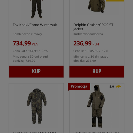
Fox Khaki/Camo Wintersuit
Delphin CruiserCROS 5T
Jacket
Kombinezon zimowy
Kurtka wodoodporna
734,99
236,99
PLN
PLN
Cena kat.:
944,99
/ -22%
Cena kat.:
285,89
/ -17%
Min. cena z 30 dni przed
Min. cena z 30 dni przed
obniżką: 734.99
obniżką: 236.99
KUP
KUP
Promocja
5,0