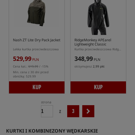
Nash ZT Lite Dry Pack Jacket
RidgeMonkey APEarel
Lightweight Classic
Hydrophobic Jacket
Lekka kurtka przeciwdeszczowa
Kurtka przeciwdeszczowa RidgeMonkey APEarel Hydrophobic Waterproof
529,99
348,99
PLN
PLN
Cena kat.:
619,99
/ -15%
otrzymujesz
2,99 pkt
Min. cena z 30 dni przed
obniżką: 529.99
KUP
KUP
strona
z
3
KURTKI I KOMBINEZONY WĘDKARSKIE