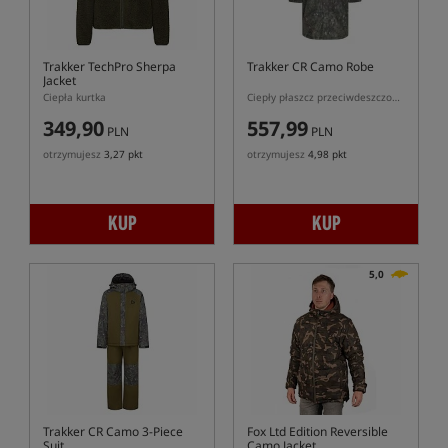
Trakker TechPro Sherpa
Trakker CR Camo Robe
Jacket
Ciepła kurtka
Ciepły płaszcz przeciwdeszczowy w kolorze kamuflażu
349,90
557,99
PLN
PLN
otrzymujesz
3,27 pkt
otrzymujesz
4,98 pkt
KUP
KUP
5,0
Trakker CR Camo 3-Piece
Fox Ltd Edition Reversible
Suit
Camo Jacket