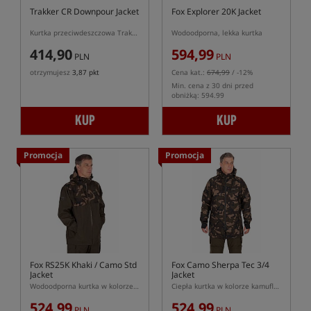
Trakker CR Downpour Jacket
Fox Explorer 20K Jacket
Kurtka przeciwdeszczowa Trakker CR Downpur
Wodoodporna, lekka kurtka
414,90
594,99
PLN
PLN
otrzymujesz
3,87 pkt
Cena kat.:
674,99
/ -12%
Min. cena z 30 dni przed
obniżką: 594.99
KUP
KUP
Promocja
Promocja
Fox RS25K Khaki / Camo Std
Fox Camo Sherpa Tec 3/4
Jacket
Jacket
Wodoodporna kurtka w kolorze kamuflażu
Ciepła kurtka w kolorze kamuflażu
524,99
524,99
PLN
PLN