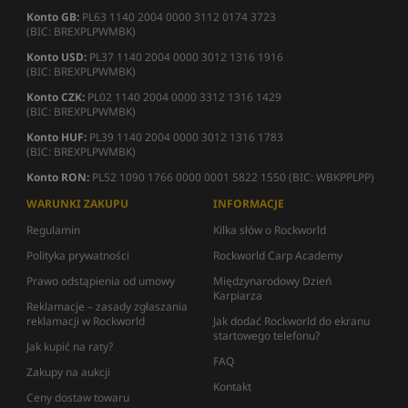
Konto GB:
PL63 1140 2004 0000 3112 0174 3723
(BIC: BREXPLPWMBK)
Konto USD:
PL37 1140 2004 0000 3012 1316 1916
(BIC: BREXPLPWMBK)
Konto CZK:
PL02 1140 2004 0000 3312 1316 1429
(BIC: BREXPLPWMBK)
Konto HUF:
PL39 1140 2004 0000 3012 1316 1783
(BIC: BREXPLPWMBK)
Konto RON:
PL52 1090 1766 0000 0001 5822 1550 (BIC: WBKPPLPP)
WARUNKI ZAKUPU
INFORMACJE
Regulamin
Kilka słów o Rockworld
Polityka prywatności
Rockworld Carp Academy
Prawo odstąpienia od umowy
Międzynarodowy Dzień
Karpiarza
Reklamacje – zasady zgłaszania
reklamacji w Rockworld
Jak dodać Rockworld do ekranu
startowego telefonu?
Jak kupić na raty?
FAQ
Zakupy na aukcji
Kontakt
Ceny dostaw towaru