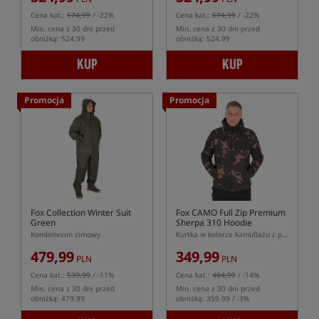
Cena kat.:
674,99
/ -22%
Cena kat.:
674,99
/ -22%
Min. cena z 30 dni przed
Min. cena z 30 dni przed
obniżką: 524.99
obniżką: 524.99
KUP
KUP
Promocja
Promocja
Fox Collection Winter Suit
Fox CAMO Full Zip Premium
Green
Sherpa 310 Hoodie
Kombinezon zimowy
Kurtka w kolorze kamuflażu z podszewką sherpa
479,99
349,99
PLN
PLN
Cena kat.:
539,99
/ -11%
Cena kat.:
404,99
/ -14%
Min. cena z 30 dni przed
Min. cena z 30 dni przed
obniżką: 479.99
obniżką: 359.99 / -3%