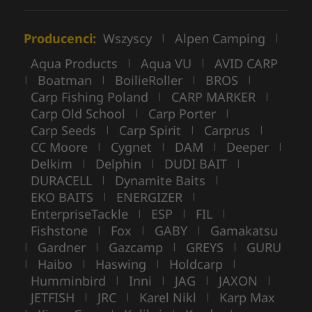
Producenci:
Wszyscy
Alpen Camping
|
|
Aqua Products
Aqua VU
AVID CARP
|
|
Boatman
BoilieRoller
BROS
|
|
|
|
Carp Fishing Poland
CARP MARKER
|
|
Carp Old School
Carp Porter
|
|
Carp Seeds
Carp Spirit
Carprus
|
|
|
CC Moore
Cygnet
DAM
Deeper
|
|
|
|
Delkim
Delphin
DUDI BAIT
|
|
|
DURACELL
Dynamite Baits
|
|
EKO BAITS
ENERGIZER
|
|
EnterpriseTackle
ESP
FIL
|
|
|
Fishstone
Fox
GABY
Gamakatsu
|
|
|
Gardner
Gazcamp
GREYS
GURU
|
|
|
|
Haibo
Haswing
Holdcarp
|
|
|
|
Humminbird
Inni
JAG
JAXON
|
|
|
|
JETFISH
JRC
Karel Nikl
Karp Max
|
|
|