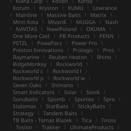
Kiana Carp
Kolibri
Korda
|
|
|
|
Korum
Kryston
KUMU
Lowrance
|
|
|
Mainline
Massive Baits
Matrix
|
|
|
|
Minn Kota
Mivardi
MUGGA
Nash
|
|
|
NAVITAS
NawiPoland
OKUMA
|
|
|
|
One More Cast
PB Products
PENN
|
|
|
PETZL
PowaPacs
Power Pro
|
|
|
Preston Innovations
Prologic
Pros
|
|
|
Raymarine
Reuben Heaton
Rhino
|
|
|
RidgeMonkey
Rockworld
|
|
Rockworld c
Rockworld ł
|
|
Rockworld p
Rockworld w
|
|
Seven Oaks
Shimano
|
|
Smart Indicators
Solar
Sonik
|
|
|
Sonubaits
Spomb
Sportex
Spro
|
|
|
|
Stalomax
StarBaits
StickyBaits
|
|
|
Strategy
Tandem Baits
|
|
TB Baits - Tomas Blazek
Tica
Tiross
|
|
Toslon
Trakker
UltimateProducts
|
|
|
|