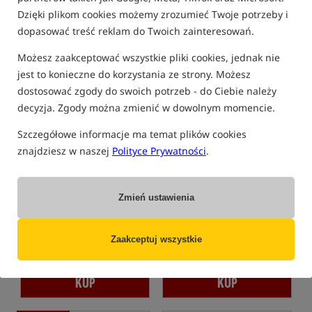
Dzięki plikom cookies możemy zrozumieć Twoje potrzeby i
dopasować treść reklam do Twoich zainteresowań.
Możesz zaakceptować wszystkie pliki cookies, jednak nie
Nowość!
Promocja
jest to konieczne do korzystania ze strony. Możesz
dostosować zgody do swoich potrzeb - do Ciebie należy
decyzja. Zgody można zmienić w dowolnym momencie.
Szczegółowe informacje ma temat plików cookies
znajdziesz w naszej
Polityce Prywatności
.
Fox Khaki Poncho
Nash Zero Tolerance
Helluva 3 in 1 Waterproof
Jacket CAMO
Poncho przeciwdeszczowe Fox w kolorze Khaki
Wodoodporna kurtka 3 w 1 z wypinanym polarem sherpa
Zmień ustawienia
149,99
934,99
PLN
PLN
otrzymujesz
1,33 pkt
Cena kat.:
1 099,99
/ -15%
Zaakceptuj wszystkie
Min. cena z 30 dni przed
obniżką: 944.99 / -1%
KUP
KUP