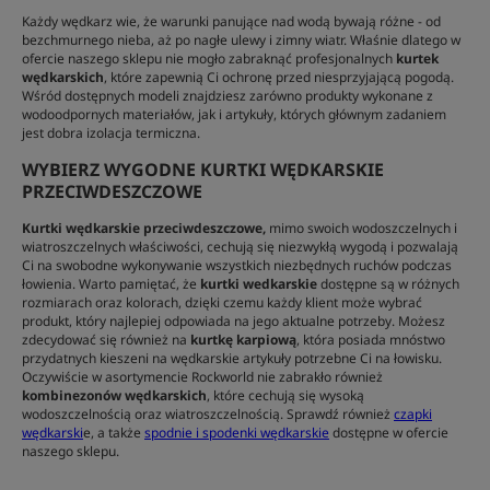
Każdy wędkarz wie, że warunki panujące nad wodą bywają różne - od
bezchmurnego nieba, aż po nagłe ulewy i zimny wiatr. Właśnie dlatego w
ofercie naszego sklepu nie mogło zabraknąć profesjonalnych
kurtek
wędkarskich
, które zapewnią Ci ochronę przed niesprzyjającą pogodą.
Wśród dostępnych modeli znajdziesz zarówno produkty wykonane z
wodoodpornych materiałów, jak i artykuły, których głównym zadaniem
jest dobra izolacja termiczna.
WYBIERZ WYGODNE KURTKI WĘDKARSKIE
PRZECIWDESZCZOWE
Kurtki wędkarskie przeciwdeszczowe,
mimo swoich wodoszczelnych i
wiatroszczelnych właściwości, cechują się niezwykłą wygodą i pozwalają
Ci na swobodne wykonywanie wszystkich niezbędnych ruchów podczas
łowienia. Warto pamiętać, że
kurtki wedkarskie
dostępne są w różnych
rozmiarach oraz kolorach, dzięki czemu każdy klient może wybrać
produkt, który najlepiej odpowiada na jego aktualne potrzeby. Możesz
zdecydować się również na
kurtkę karpiową
, która posiada mnóstwo
przydatnych kieszeni na wędkarskie artykuły potrzebne Ci na łowisku.
Oczywiście w asortymencie Rockworld nie zabrakło również
kombinezonów wędkarskich
, które cechują się wysoką
wodoszczelnością oraz wiatroszczelnością. Sprawdź również
czapki
wędkarski
e, a także
spodnie i spodenki wędkarskie
dostępne w ofercie
naszego sklepu.