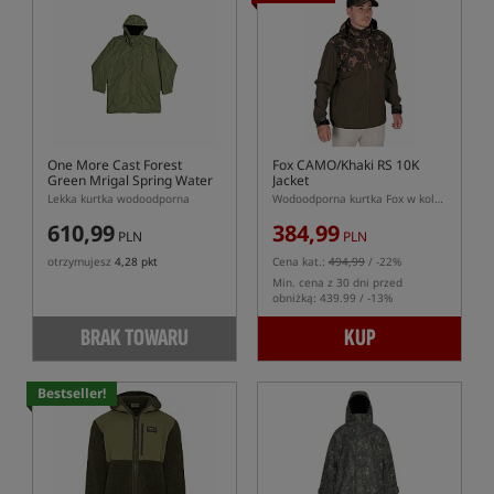
One More Cast Forest
Fox CAMO/Khaki RS 10K
Green Mrigal Spring Water
Jacket
Resistant Jacket
Lekka kurtka wodoodporna
Wodoodporna kurtka Fox w kolorze CAMO/Khaki
610,99
384,99
PLN
PLN
otrzymujesz
4,28 pkt
Cena kat.:
494,99
/ -22%
Min. cena z 30 dni przed
obniżką: 439.99 / -13%
BRAK TOWARU
KUP
Bestseller!