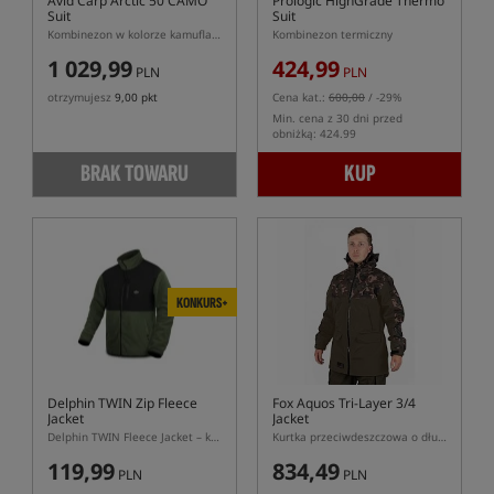
Avid Carp Arctic 50 CAMO
Prologic HighGrade Thermo
Suit
Suit
Kombinezon w kolorze kamuflażu
Kombinezon termiczny
1 029,99
424,99
PLN
PLN
otrzymujesz
9,00 pkt
Cena kat.:
600,00
/ -29%
Min. cena z 30 dni przed
obniżką: 424.99
BRAK TOWARU
KUP
KONKURS+
Delphin TWIN Zip Fleece
Fox Aquos Tri-Layer 3/4
Jacket
Jacket
Delphin TWIN Fleece Jacket – kurtka polarowa wędkarska
Kurtka przeciwdeszczowa o długości 3/4
119,99
834,49
PLN
PLN