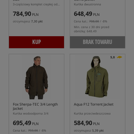
3-częściowy komplet ciepłej odzieży przeciwdeszczowej
Kurtka dwustronna
784,90
648,49
PLN
PLN
otrzymujesz
7,30 pkt
Cena kat.:
708,00
/ -8%
Min. cena z 30 dni przed
obniżką: 648.49
KUP
BRAK TOWARU
5,0
Fox Sherpa-TEC 3/4 Length
Aqua F12 Torrent Jacket
Jacket
Kurtka wodoodporna 3/4
Kurtka przeciwdeszczowa
695,49
584,90
PLN
PLN
Cena kat.:
759,00
/ -8%
otrzymujesz
5,39 pkt