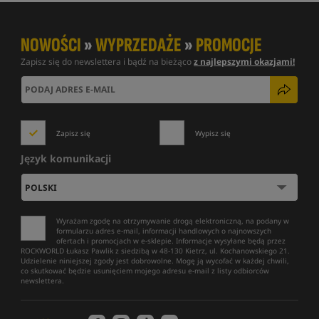
NOWOŚCI
»
WYPRZEDAŻE
»
PROMOCJE
Zapisz się do newslettera i bądź na bieżąco
z najlepszymi okazjami!
Zapisz się
Wypisz się
Język komunikacji
Wyrażam zgodę na otrzymywanie drogą elektroniczną, na podany w
formularzu adres e-mail, informacji handlowych o najnowszych
ofertach i promocjach w e-sklepie. Informacje wysyłane będą przez
ROCKWORLD Łukasz Pawlik z siedzibą w 48-130 Kietrz, ul. Kochanowskiego 21.
Udzielenie niniejszej zgody jest dobrowolne. Mogę ją wycofać w każdej chwili,
co skutkować będzie usunięciem mojego adresu e-mail z listy odbiorców
newslettera.