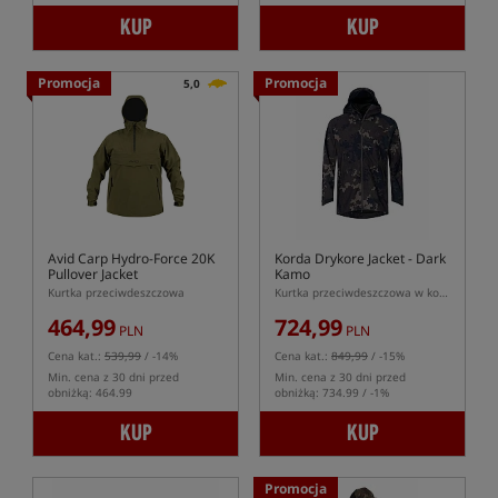
KUP
KUP
Promocja
Promocja
5,0
Avid Carp Hydro-Force 20K
Korda Drykore Jacket - Dark
Pullover Jacket
Kamo
Kurtka przeciwdeszczowa
Kurtka przeciwdeszczowa w kolorze kamuflażu
464,99
724,99
PLN
PLN
Cena kat.:
539,99
/ -14%
Cena kat.:
849,99
/ -15%
Min. cena z 30 dni przed
Min. cena z 30 dni przed
obniżką: 464.99
obniżką: 734.99 / -1%
KUP
KUP
Promocja