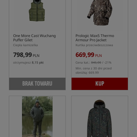
One More Cast Wuchang
Prologic Max5 Thermo
Puffer Gilet
Armour Pro Jacket
Ciepła kamizelka
Kurtka przeciwdeszczowa
798,99
669,99
PLN
PLN
otrzymujesz
8,15 pkt
Cena kat.:
846,00
/ -21%
Min. cena z 30 dni przed
obniżką: 669.99
BRAK TOWARU
KUP