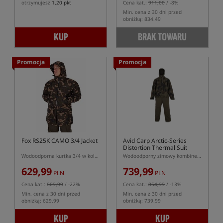
otrzymujesz
1,20 pkt
Cena kat.:
911,00
/ -8%
Min. cena z 30 dni przed
obniżką: 834.49
KUP
BRAK TOWARU
Promocja
Promocja
Fox RS25K CAMO 3/4 Jacket
Avid Carp Arctic-Series
Distortion Thermal Suit
Wodoodporna kurtka 3/4 w kolorze kamuflażu
Wodoodporny zimowy kombinezon
629,99
739,99
PLN
PLN
Cena kat.:
809,99
/ -22%
Cena kat.:
854,99
/ -13%
Min. cena z 30 dni przed
Min. cena z 30 dni przed
obniżką: 629.99
obniżką: 739.99
KUP
KUP