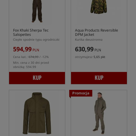
Fox Khaki Sherpa Tec
Aqua Products Reversible
Salopettes
DPM Jacket
Ciepłe spodnie typu ogrodniczki
Kurtka dwustronna
594,99
630,99
PLN
PLN
Cena kat.:
674,99
/ -12%
otrzymujesz
5,65 pkt
Min. cena z 30 dni przed
obniżką: 594.99
KUP
KUP
Promocja