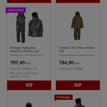
Wyprzedaż
Prologic Highgrade
Trakker CR3 3-Piece Winter
RealTree Thermo Suit
Suit
Kombinezon termiczny camo
Trzyczęściowy kombinezon zimowy
797,49
784,90
PLN
PLN
Cena kat.:
850,00
/ -6%
otrzymujesz
7,30 pkt
Min. cena z 30 dni przed
obniżką: 797.49
KUP
KUP
Promocja