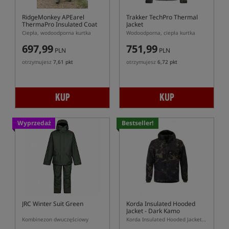
RidgeMonkey APEarel
Trakker TechPro Thermal
ThermaPro Insulated Coat
Jacket
Ciepła, wodoodporna kurtka
Wodoodporna, ciepła kurtka
697,99
751,99
PLN
PLN
otrzymujesz
7,61 pkt
otrzymujesz
6,72 pkt
KUP
KUP
Wyprzedaż
Bestseller!
JRC Winter Suit Green
Korda Insulated Hooded
Jacket - Dark Kamo
Kombinezon dwuczęściowy
Korda Insulated Hooded Jacket Dark Kamo – ocieplana kurtka karpiowa z kapturem