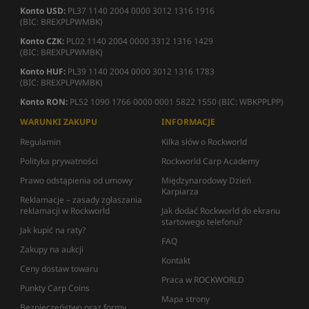
Konto USD:
PL37 1140 2004 0000 3012 1316 1916
(BIC: BREXPLPWMBK)
Konto CZK:
PL02 1140 2004 0000 3312 1316 1429
(BIC: BREXPLPWMBK)
Konto HUF:
PL39 1140 2004 0000 3012 1316 1783
(BIC: BREXPLPWMBK)
Konto RON:
PL52 1090 1766 0000 0001 5822 1550 (BIC: WBKPPLPP)
WARUNKI ZAKUPU
INFORMACJE
Regulamin
Kilka słów o Rockworld
Polityka prywatności
Rockworld Carp Academy
Prawo odstąpienia od umowy
Międzynarodowy Dzień
Karpiarza
Reklamacje – zasady zgłaszania
reklamacji w Rockworld
Jak dodać Rockworld do ekranu
startowego telefonu?
Jak kupić na raty?
FAQ
Zakupy na aukcji
Kontakt
Ceny dostaw towaru
Praca w ROCKWORLD
Punkty Carp Coins
Mapa strony
Bezpieczeństwo oraz formy