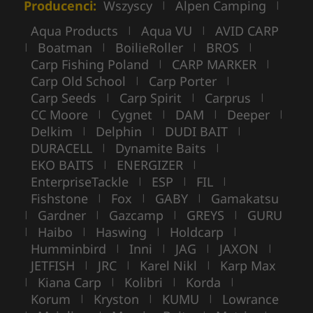
Producenci:
Wszyscy
Alpen Camping
|
|
Aqua Products
Aqua VU
AVID CARP
|
|
Boatman
BoilieRoller
BROS
|
|
|
|
Carp Fishing Poland
CARP MARKER
|
|
Carp Old School
Carp Porter
|
|
Carp Seeds
Carp Spirit
Carprus
|
|
|
CC Moore
Cygnet
DAM
Deeper
|
|
|
|
Delkim
Delphin
DUDI BAIT
|
|
|
DURACELL
Dynamite Baits
|
|
EKO BAITS
ENERGIZER
|
|
EnterpriseTackle
ESP
FIL
|
|
|
Fishstone
Fox
GABY
Gamakatsu
|
|
|
Gardner
Gazcamp
GREYS
GURU
|
|
|
|
Haibo
Haswing
Holdcarp
|
|
|
|
Humminbird
Inni
JAG
JAXON
|
|
|
|
JETFISH
JRC
Karel Nikl
Karp Max
|
|
|
Kiana Carp
Kolibri
Korda
|
|
|
|
Korum
Kryston
KUMU
Lowrance
|
|
|