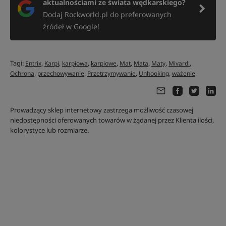
aktualnościami ze świata wędkarskiego?
Dodaj Rockworld.pl do preferowanych
źródeł w Google!
Tagi:
,
,
,
,
,
,
,
,
Entrix
Karpi
karpiowa
karpiowe
Mat
Mata
Maty
Mivardi
,
,
,
,
Ochrona
przechowywanie
Przetrzymywanie
Unhooking
ważenie
Prowadzący sklep internetowy zastrzega możliwość czasowej
niedostępności oferowanych towarów w żądanej przez Klienta ilości,
kolorystyce lub rozmiarze.