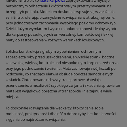
Mivardi Entrix XL to
Mata Karpiowa
zaprojektowana z myślą o
bezpiecznym odhaczaniu i krótkotrwałym przetrzymywaniu na
brzegu ryb po holu. Model ten doskonale wpisuje się w założenia
serii Entrix, oferując przemyślane rozwiązania w atrakcyjnej cenie,
przy jednoczesnym zachowaniu wysokiego poziomu ochrony ryb.
Dzięki dużym wymiarom i wysokim bokom stanowi idealny wybór
dla karpiarzy poszukujących uniwersalnej, kompaktowej i lekkiej
maty do zastosowania w różnych warunkach łowiskowych.
Solidna konstrukcja z grubym wypełnieniem ochronnym
zabezpiecza ryby przed uszkodzeniami, a wysokie ścianki boczne
zapewniają większą kontrolę nad niespokojnym karpiem, zwłaszcza
przy jego podnoszeniu i ważeniu. Mata zachowuje swój kształt po
rozłożeniu, co znacząco ułatwia obsługę podczas samodzielnych
zasiadek. Zintegrowane uchwyty transportowe ułatwiają
przenoszenie, a możliwość szybkiego zwijania i składania sprawia, że
mata jest wyjątkowo poręczna w transporcie i nie zajmuje wiele
miejsca.
To doskonałe rozwiązanie dla wędkarzy, którzy cenią sobie
mobilność, praktyczność i dbałość o dobro ryby, bez konieczności
sięgania po najdroższe rozwiązania.