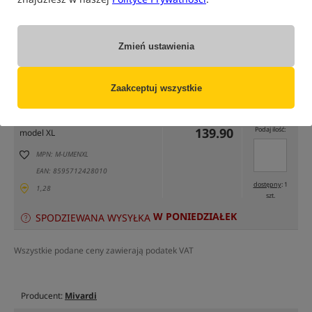
Zmień ustawienia
tylko produkty na
"naszym magazynie"
(część opcji mogła zostać ukryta przez wybrany sposób filtrowania)
Zaakceptuj wszystkie
Opcja
Cena PLN
Ilość
139.90
Podaj ilość:
model XL
MPN: M-UMENXL
EAN: 8595712428010
dostępny
: 1
1,28
szt.
W PONIEDZIAŁEK
SPODZIEWANA WYSYŁKA
Wszystkie podane ceny zawierają podatek VAT
Producent:
Mivardi