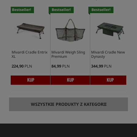
Bestseller!
Bestseller!
Bestseller!
Bes
Mivardi Cradle Entrix
Mivardi Weigh Sling
Mivardi Cradle New
Miv
XL
Premium
Dynasty
Har
224,90
PLN
84,99
PLN
344,99
PLN
107
KUP
KUP
KUP
WSZYSTKIE PRODUKTY Z KATEGORII