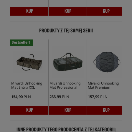
KUP
KUP
KUP
PRODUKTY Z TEJ SAMEJ SERII
Bestseller!
Mivardi Unhooking
Mivardi Unhooking
Mivardi Unhooking
Miv
Mat Entrix XXL
Mat Professional
Mat Premium
Mat
154,90
PLN
233,99
PLN
157,99
PLN
62,
KUP
KUP
KUP
INNE PRODUKTY TEGO PRODUCENTA Z TEJ KATEGORII: