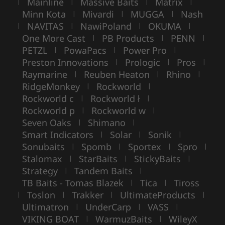
Mainline
Massive Baits
Matrix
|
|
|
|
Minn Kota
Mivardi
MUGGA
Nash
|
|
|
NAVITAS
NawiPoland
OKUMA
|
|
|
|
One More Cast
PB Products
PENN
|
|
|
PETZL
PowaPacs
Power Pro
|
|
|
Preston Innovations
Prologic
Pros
|
|
|
Raymarine
Reuben Heaton
Rhino
|
|
|
RidgeMonkey
Rockworld
|
|
Rockworld c
Rockworld ł
|
|
Rockworld p
Rockworld w
|
|
Seven Oaks
Shimano
|
|
Smart Indicators
Solar
Sonik
|
|
|
Sonubaits
Spomb
Sportex
Spro
|
|
|
|
Stalomax
StarBaits
StickyBaits
|
|
|
Strategy
Tandem Baits
|
|
TB Baits - Tomas Blazek
Tica
Tiross
|
|
Toslon
Trakker
UltimateProducts
|
|
|
|
Ultimatron
UnderCarp
VASS
|
|
|
VIKING BOAT
WarmuzBaits
WileyX
|
|