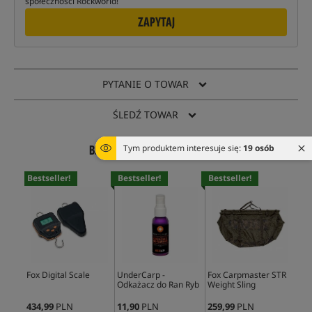
społeczności Rockworld!
ZAPYTAJ
PYTANIE O TOWAR
ŚLEDŹ TOWAR
Tym produktem interesuje się:
19 osób
BESTSELLERY Z TEJ KATEGORII
Bestseller!
Bestseller!
Bestseller!
Bes
Fox Digital Scale
UnderCarp -
Fox Carpmaster STR
Tra
Odkażacz do Ran Ryb
Weight Sling
Ret
434,99
PLN
11,90
PLN
259,99
PLN
274