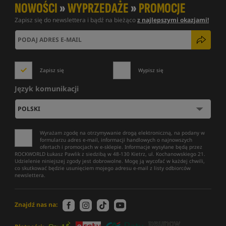
NOWOŚCI
»
WYPRZEDAŻE
»
PROMOCJE
Zapisz się do newslettera i bądź na bieżąco
z najlepszymi okazjami!
Zapisz się
Wypisz się
Język komunikacji
Wyrażam zgodę na otrzymywanie drogą elektroniczną, na podany w
formularzu adres e-mail, informacji handlowych o najnowszych
ofertach i promocjach w e-sklepie. Informacje wysyłane będą przez
ROCKWORLD Łukasz Pawlik z siedzibą w 48-130 Kietrz, ul. Kochanowskiego 21.
Udzielenie niniejszej zgody jest dobrowolne. Mogę ją wycofać w każdej chwili,
co skutkować będzie usunięciem mojego adresu e-mail z listy odbiorców
newslettera.
Znajdź nas na: