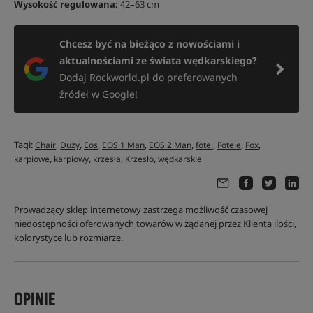
Wysokość regulowana:
42–63 cm
Chcesz być na bieżąco z nowościami i
aktualnościami ze świata wędkarskiego?
Dodaj Rockworld.pl do preferowanych
źródeł w Google!
Tagi:
,
,
,
,
,
,
,
,
Chair
Duży
Eos
EOS 1 Man
EOS 2 Man
fotel
Fotele
Fox
,
,
,
,
karpiowe
karpiowy
krzesła
Krzesło
wędkarskie
Prowadzący sklep internetowy zastrzega możliwość czasowej
niedostępności oferowanych towarów w żądanej przez Klienta ilości,
kolorystyce lub rozmiarze.
OPINIE