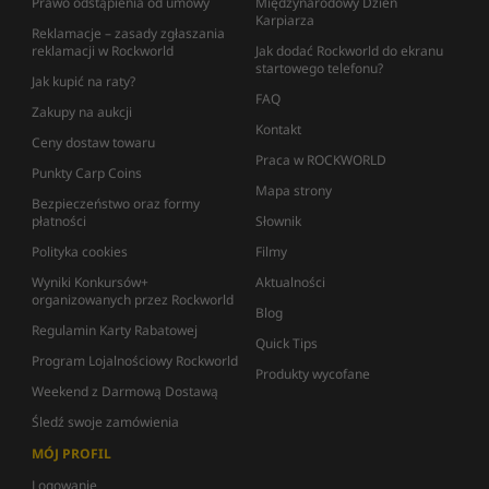
Prawo odstąpienia od umowy
Międzynarodowy Dzień
Karpiarza
Reklamacje – zasady zgłaszania
reklamacji w Rockworld
Jak dodać Rockworld do ekranu
startowego telefonu?
Jak kupić na raty?
FAQ
Zakupy na aukcji
Kontakt
Ceny dostaw towaru
Praca w ROCKWORLD
Punkty Carp Coins
Mapa strony
Bezpieczeństwo oraz formy
płatności
Słownik
Polityka cookies
Filmy
Wyniki Konkursów+
Aktualności
organizowanych przez Rockworld
Blog
Regulamin Karty Rabatowej
Quick Tips
Program Lojalnościowy Rockworld
Produkty wycofane
Weekend z Darmową Dostawą
Śledź swoje zamówienia
MÓJ PROFIL
Logowanie