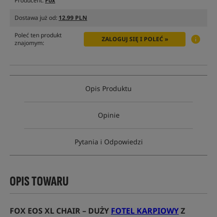
Producent:
Fox
Dostawa już od:
12.99 PLN
Poleć ten produkt
ZALOGUJ SIĘ I POLEĆ »
znajomym:
Opis Produktu
Opinie
Pytania i Odpowiedzi
OPIS TOWARU
FOX EOS XL CHAIR – DUŻY
FOTEL KARPIOWY
Z