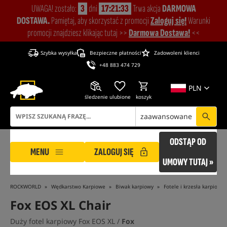
UWAGA! zostało:
3
dni
17:21:32
Trwa akcja
DARMOWA
DOSTAWA.
Pamiętaj, aby skorzystać z promocji
Zaloguj się!
Warunki
promocji znajdziesz klikając tutaj >>
Darmowa Dostawa!
<<
Szybka wysyłka
Bezpieczne płatności
Zadowoleni klienci
+48 883 474 729
PLN
śledzenie
ulubione
koszyk
zaawansowane
ODSTĄP OD
MENU
ZALOGUJ SIĘ
UMOWY TUTAJ »
ROCKWORLD
Wędkarstwo Karpiowe
Biwak karpiowy
Fotele i krzesła karpiowe
Fox EOS XL Chair
Duży fotel karpiowy Fox EOS XL /
Fox