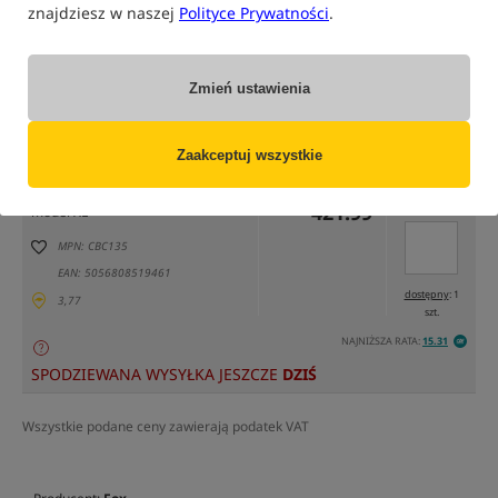
znajdziesz w naszej
Polityce Prywatności
.
Zmień ustawienia
tylko produkty na
"naszym magazynie"
(część opcji mogła zostać ukryta przez wybrany sposób filtrowania)
Zaakceptuj wszystkie
Opcja
Cena PLN
Ilość
421.99
Podaj ilość:
model XL
MPN: CBC135
EAN: 5056808519461
dostępny
: 1
3,77
szt.
NAJNIŻSZA RATA:
15.31
SPODZIEWANA WYSYŁKA JESZCZE
DZIŚ
Wszystkie podane ceny zawierają podatek VAT