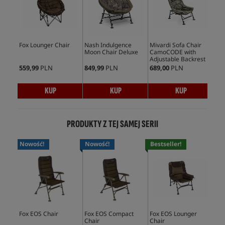
Fox Lounger Chair
Nash Indulgence
Mivardi Sofa Chair
Fox
Moon Chair Deluxe
CamoCODE with
Cha
Adjustable Backrest
559,99
PLN
849,99
PLN
689,00
PLN
909
KUP
KUP
KUP
PRODUKTY Z TEJ SAMEJ SERII
Nowość!
Nowość!
Bestseller!
No
Fox EOS Chair
Fox EOS Compact
Fox EOS Lounger
Fox
Chair
Chair
Rec