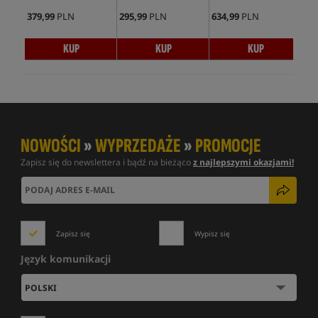
379,99
PLN
295,99
PLN
634,99
PLN
988
KUP
KUP
KUP
NOWOŚCI
»
WYPRZEDAŻE
»
PROMOCJE
Zapisz się do newslettera i bądź na bieżąco
z najlepszymi okazjami!
Zapisz się
Wypisz się
Język komunikacji