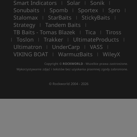
Smart Indicators
Solar
Sonik
|
|
|
Sonubaits
Spomb
Sportex
Spro
|
|
|
|
Stalomax
StarBaits
StickyBaits
|
|
|
Strategy
Tandem Baits
|
|
TB Baits - Tomas Blazek
Tica
Tiross
|
|
Toslon
Trakker
UltimateProducts
|
|
|
|
Ultimatron
UnderCarp
VASS
|
|
|
VIKING BOAT
WarmuzBaits
WileyX
|
|
Copyright ©
ROCKWORLD
- Wszelkie prawa zastrzeżone.
Wykorzystywanie zdjęć i tekstów bez uzyskania pisemnej zgody zabronione.
© Rockworld 2004 - 2026