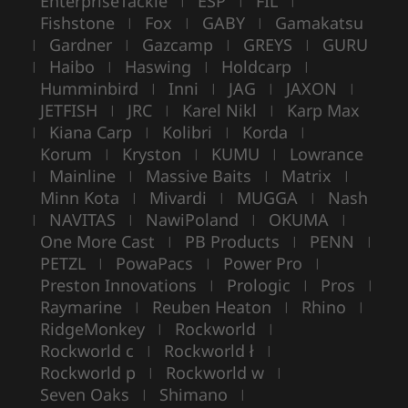
EnterpriseTackle
ESP
FIL
|
|
|
Fishstone
Fox
GABY
Gamakatsu
|
|
|
Gardner
Gazcamp
GREYS
GURU
|
|
|
|
Haibo
Haswing
Holdcarp
|
|
|
|
Humminbird
Inni
JAG
JAXON
|
|
|
|
JETFISH
JRC
Karel Nikl
Karp Max
|
|
|
Kiana Carp
Kolibri
Korda
|
|
|
|
Korum
Kryston
KUMU
Lowrance
|
|
|
Mainline
Massive Baits
Matrix
|
|
|
|
Minn Kota
Mivardi
MUGGA
Nash
|
|
|
NAVITAS
NawiPoland
OKUMA
|
|
|
|
One More Cast
PB Products
PENN
|
|
|
PETZL
PowaPacs
Power Pro
|
|
|
Preston Innovations
Prologic
Pros
|
|
|
Raymarine
Reuben Heaton
Rhino
|
|
|
RidgeMonkey
Rockworld
|
|
Rockworld c
Rockworld ł
|
|
Rockworld p
Rockworld w
|
|
Seven Oaks
Shimano
|
|