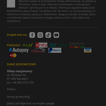
Wyrażam zgodę na otrzymywanie drogą elektroniczną, na podany w
formularzu adres e-mail, informacji handlowych o najnowszych
ofertach i promocjach w e-sklepie. Informacje wysyłane będą przez
ROCKWORLD Łukasz Pawlik z siedzibą w 48-130 Kietrz, ul. Kochanowskiego 21.
Udzielenie niniejszej zgody jest dobrowolne. Mogę ją wycofać w każdej chwili,
co skutkować będzie usunięciem mojego adresu e-mail z listy odbiorców
newslettera.
Znajdź nas na:
Płatności:
DANE KONTAKTOWE
Sklep stacjonarny:
ul. Mikołaja 9A,
47-400 Racibórz
tel. +48 883 474 729
Polska
[email protected]
pokaż jak dojechać na mapie google