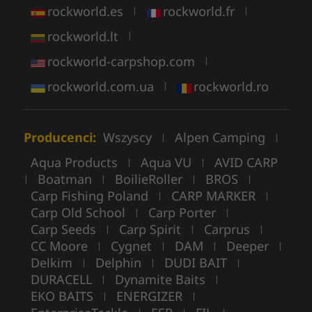
rockworld.es
rockworld.fr
|
|
rockworld.lt
|
rockworld-carpshop.com
|
rockworld.com.ua
rockworld.ro
|
Producenci:
Wszyscy
Alpen Camping
|
|
Aqua Products
Aqua VU
AVID CARP
|
|
Boatman
BoilieRoller
BROS
|
|
|
|
Carp Fishing Poland
CARP MARKER
|
|
Carp Old School
Carp Porter
|
|
Carp Seeds
Carp Spirit
Carprus
|
|
|
CC Moore
Cygnet
DAM
Deeper
|
|
|
|
Delkim
Delphin
DUDI BAIT
|
|
|
DURACELL
Dynamite Baits
|
|
EKO BAITS
ENERGIZER
|
|