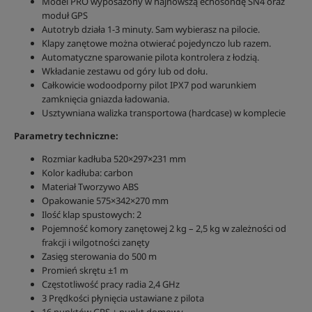
Model PRO wyposażony w najnowszą echosondę SN4 oraz
moduł GPS
Autotryb działa 1-3 minuty. Sam wybierasz na pilocie.
Klapy zanętowe można otwierać pojedynczo lub razem.
Automatyczne sparowanie pilota kontrolera z łodzią.
Wkładanie zestawu od góry lub od dołu.
Całkowicie wodoodporny pilot IPX7 pod warunkiem
zamknięcia gniazda ładowania.
Usztywniana walizka transportowa (hardcase) w komplecie
Parametry techniczne:
Rozmiar kadłuba 520×297×231 mm
Kolor kadłuba: carbon
Materiał Tworzywo ABS
Opakowanie 575×342×270 mm
Ilość klap spustowych: 2
Pojemność komory zanętowej 2 kg – 2,5 kg w zależności od
frakcji i wilgotności zanęty
Zasięg sterowania do 500 m
Promień skrętu ±1 m
Częstotliwość pracy radia 2,4 GHz
3 Prędkości płynięcia ustawiane z pilota