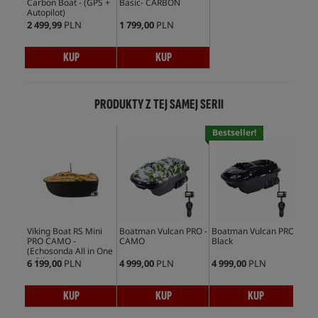
Carbon Boat - (GPS +
Basic- CARBON
Autopilot)
2 499,99
PLN
1 799,00
PLN
KUP
KUP
PRODUKTY Z TEJ SAMEJ SERII
Bestseller!
Viking Boat RS Mini
Boatman Vulcan PRO -
Boatman Vulcan PRO -
Boa
PRO CAMO -
CAMO
Black
Son
(Echosonda All in One
w Pilocie)
6 199,00
PLN
4 999,00
PLN
4 999,00
PLN
3 5
KUP
KUP
KUP