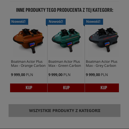
INNE PRODUKTY TEGO PRODUCENTA Z TEJ KATEGORII:
Nowość!
Nowość!
Nowość!
No
Boatman Actor Plus
Boatman Actor Plus
Boatman Actor Plus
Boa
Max - Orange Carbon
Max - Green Carbon
Max - Grey Carbon
Max
9 999,00
PLN
9 999,00
PLN
9 999,00
PLN
9 9
KUP
KUP
KUP
WSZYSTKIE PRODUKTY Z KATEGORII