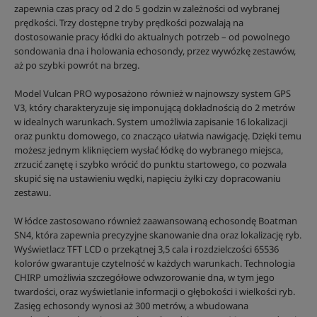
zapewnia czas pracy od 2 do 5 godzin w zależności od wybranej
prędkości. Trzy dostępne tryby prędkości pozwalają na
dostosowanie pracy łódki do aktualnych potrzeb – od powolnego
sondowania dna i holowania echosondy, przez wywózkę zestawów,
aż po szybki powrót na brzeg.
Model Vulcan PRO wyposażono również w najnowszy system GPS
V3, który charakteryzuje się imponującą dokładnością do 2 metrów
w idealnych warunkach. System umożliwia zapisanie 16 lokalizacji
oraz punktu domowego, co znacząco ułatwia nawigację. Dzięki temu
możesz jednym kliknięciem wysłać łódkę do wybranego miejsca,
zrzucić zanętę i szybko wrócić do punktu startowego, co pozwala
skupić się na ustawieniu wędki, napięciu żyłki czy dopracowaniu
zestawu.
W łódce zastosowano również zaawansowaną echosondę Boatman
SN4, która zapewnia precyzyjne skanowanie dna oraz lokalizację ryb.
Wyświetlacz TFT LCD o przekątnej 3,5 cala i rozdzielczości 65536
kolorów gwarantuje czytelność w każdych warunkach. Technologia
CHIRP umożliwia szczegółowe odwzorowanie dna, w tym jego
twardości, oraz wyświetlanie informacji o głębokości i wielkości ryb.
Zasięg echosondy wynosi aż 300 metrów, a wbudowana