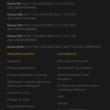
Konto GB:
PL63 1140 2004 0000 3112 0174 3723
(BIC: BREXPLPWMBK)
Konto USD:
PL37 1140 2004 0000 3012 1316 1916
(BIC: BREXPLPWMBK)
Konto CZK:
PL02 1140 2004 0000 3312 1316 1429
(BIC: BREXPLPWMBK)
Konto HUF:
PL39 1140 2004 0000 3012 1316 1783
(BIC: BREXPLPWMBK)
Konto RON:
PL52 1090 1766 0000 0001 5822 1550 (BIC: WBKPPLPP)
WARUNKI ZAKUPU
INFORMACJE
Regulamin
Kilka słów o Rockworld
Polityka prywatności
Rockworld Carp Academy
Prawo odstąpienia od umowy
Międzynarodowy Dzień
Karpiarza
Reklamacje – zasady zgłaszania
reklamacji w Rockworld
Jak dodać Rockworld do ekranu
startowego telefonu?
Jak kupić na raty?
FAQ
Zakupy na aukcji
Kontakt
Ceny dostaw towaru