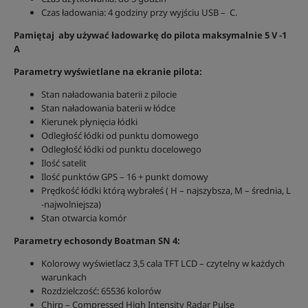
Czas ładowania: 4 godziny przy wyjściu USB – C.
Pamiętaj aby używać ładowarkę do pilota maksymalnie 5 V -1
A
Parametry wyświetlane na ekranie pilota:
Stan naładowania baterii z pilocie
Stan naładowania baterii w łódce
Kierunek płynięcia łódki
Odległość łódki od punktu domowego
Odległość łódki od punktu docelowego
Ilość satelit
Ilość punktów GPS – 16 + punkt domowy
Prędkość łódki którą wybrałeś ( H – najszybsza, M – średnia, L
-najwolniejsza)
Stan otwarcia komór
Parametry echosondy Boatman SN 4:
Kolorowy wyświetlacz 3,5 cala TFT LCD – czytelny w każdych
warunkach
Rozdzielczość: 65536 kolorów
Chirp – Compressed High Intensity Radar Pulse