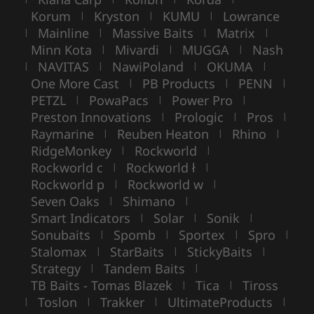
Korum
Kryston
KUMU
Lowrance
|
|
|
Mainline
Massive Baits
Matrix
|
|
|
|
Minn Kota
Mivardi
MUGGA
Nash
|
|
|
NAVITAS
NawiPoland
OKUMA
|
|
|
|
One More Cast
PB Products
PENN
|
|
|
PETZL
PowaPacs
Power Pro
|
|
|
Preston Innovations
Prologic
Pros
|
|
|
Raymarine
Reuben Heaton
Rhino
|
|
|
RidgeMonkey
Rockworld
|
|
Rockworld c
Rockworld ł
|
|
Rockworld p
Rockworld w
|
|
Seven Oaks
Shimano
|
|
Smart Indicators
Solar
Sonik
|
|
|
Sonubaits
Spomb
Sportex
Spro
|
|
|
|
Stalomax
StarBaits
StickyBaits
|
|
|
Strategy
Tandem Baits
|
|
TB Baits - Tomas Blazek
Tica
Tiross
|
|
Toslon
Trakker
UltimateProducts
|
|
|
|