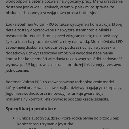
wodoodporna bateria pozwala na 3 godziny pracy. Menu urządzenia
dostępne jest w wielu językach, w tym w polskim, co sprawia, że
obsługa echosondy jest wyjątkowo prosta i intuicyjna.
Łódka Boatman Vulcan PRO to także wytrzymała konstrukcja, której
detale zostały dopracowane z najwyższą starannością. Silniki z
osłonami skutecznie chronią przed wkręcaniem się roślinności czy
żyłki, a ich cicha praca nie zakłóca ciszy nad wodą. Mocne światła LED
zapewniają doskonałą widoczność podczas nocnych wywózek, a
dodatkowy uchwyt zaciskowy umożliwia wygodne napełnianie
komór bez konieczności wkładania rąk do wnętrza łódki. Ładowność
wynosząca 2,5 kg pozwala na transport dużej ilości zanęty i zestawu
jednocześnie.
Boatman Vulcan PRO to zaawansowany technologicznie model,
który spełni oczekiwania nawet najbardziej wymagających karpiarzy.
Jego niezawodność oraz innowacyjne funkcje gwarantują
maksymalny komfort i efektywność podczas każdej zasiadki.
Specyfikacja produktu:
Funkcja autotrybu, dzięki której łódka płynie do przodu bez
konieczności trzymania joysticka