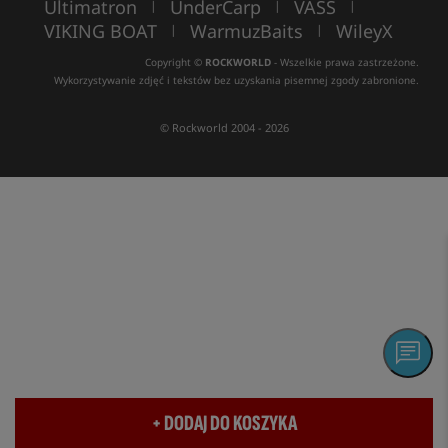
Ultimatron
UnderCarp
VASS
|
|
|
VIKING BOAT
WarmuzBaits
WileyX
|
|
Copyright ©
ROCKWORLD
- Wszelkie prawa zastrzeżone.
Wykorzystywanie zdjęć i tekstów bez uzyskania pisemnej zgody zabronione.
© Rockworld 2004 - 2026
+ DODAJ DO KOSZYKA