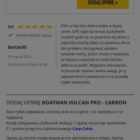
DODAJ OPINIĘ »
Póki co bardzo dobra lodka w fajnej
5/5
cenie, GPS ogarnia temat aczkolwiek
potwierdzony zakup
czasem gubi się na powrocie do domu i
odjeżdża trochę dalej niż powinna ale to
Bartas95
nie problem skorygować pilotem
ostatnie metry. Jeżeli chodzi o wywózkę
29 marca 2025
w miejsca zapisane to trafia bardzo
dodane na rockworld.pl
dobrze w punkt. Wygodne sterowanie ,
echosonda również warta uwagi, przy
odpowiednich ustawieniach na prawdę
super wskazania.
DODAJ OPINIĘ
BOATMAN VULCAN PRO - CARBON
Ilość rybek odpowiada szkolnej skali ocen gdzie 1 to najsłabsza 5 to
najlepsza.
Każdy zalogowany użytkownik dodając 1 opinię otrzymuje dodatkowe
0.1 punktu programu lojalnościowego
Carp-Coins
.
Opinie są ręcznie moderowane przez administratora sklepu. Opinie