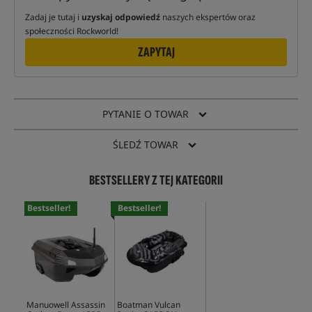
Zadaj je tutaj i
uzyskaj odpowiedź
naszych ekspertów oraz
społeczności Rockworld!
ZAPYTAJ
PYTANIE O TOWAR
ŚLEDŹ TOWAR
BESTSELLERY Z TEJ KATEGORII
Bestseller!
Bestseller!
Manuowell Assassin
Boatman Vulcan