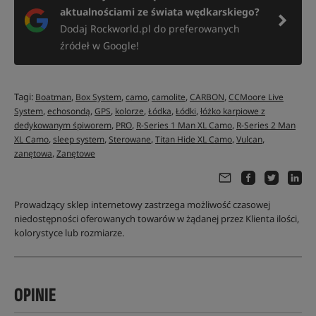
aktualnościami ze świata wędkarskiego?
Dodaj Rockworld.pl do preferowanych
źródeł w Google!
Tagi:
,
,
,
,
,
Boatman
Box System
camo
camolite
CARBON
CCMoore Live
,
,
,
,
,
,
System
echosondą
GPS
kolorze
Łódka
Łódki
łóżko karpiowe z
,
,
,
dedykowanym śpiworem
PRO
R-Series 1 Man XL Camo
R-Series 2 Man
,
,
,
,
,
XL Camo
sleep system
Sterowane
Titan Hide XL Camo
Vulcan
,
zanętowa
Zanętowe
Prowadzący sklep internetowy zastrzega możliwość czasowej
niedostępności oferowanych towarów w żądanej przez Klienta ilości,
kolorystyce lub rozmiarze.
OPINIE