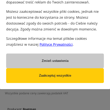
dopasować treść reklam do Twoich zainteresowań.
Możesz zaakceptować wszystkie pliki cookies, jednak nie
jest to konieczne do korzystania ze strony. Możesz
dostosować zgody do swoich potrzeb - do Ciebie należy
decyzja. Zgody można zmienić w dowolnym momencie.
tylko produkty na
"naszym magazynie"
(część opcji mogła zostać ukryta przez wybrany sposób filtrowania)
Szczegółowe informacje ma temat plików cookies
Opcja
Cena PLN
Ilość
znajdziesz w naszej
Polityce Prywatności
.
4999.00
Podaj ilość:
kolor Carbon
EAN: 200000094812
Zmień ustawienia
23,22
NAJNIŻSZA RATA:
181.34
DATA REALIZACJI USTALANA
Zaakceptuj wszystkie
INDYWIDUALNIE, PROSIMY O KONTAKT
[EMAIL PROTECTED]
Wszystkie podane ceny zawierają podatek VAT
Producent:
Boatman