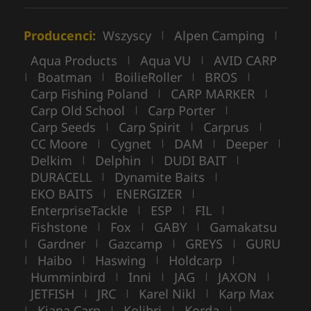
Producenci:
Wszyscy
Alpen Camping
|
|
Aqua Products
Aqua VU
AVID CARP
|
|
Boatman
BoilieRoller
BROS
|
|
|
|
Carp Fishing Poland
CARP MARKER
|
|
Carp Old School
Carp Porter
|
|
Carp Seeds
Carp Spirit
Carprus
|
|
|
CC Moore
Cygnet
DAM
Deeper
|
|
|
|
Delkim
Delphin
DUDI BAIT
|
|
|
DURACELL
Dynamite Baits
|
|
EKO BAITS
ENERGIZER
|
|
EnterpriseTackle
ESP
FIL
|
|
|
Fishstone
Fox
GABY
Gamakatsu
|
|
|
Gardner
Gazcamp
GREYS
GURU
|
|
|
|
Haibo
Haswing
Holdcarp
|
|
|
|
Humminbird
Inni
JAG
JAXON
|
|
|
|
JETFISH
JRC
Karel Nikl
Karp Max
|
|
|
Kiana Carp
Kolibri
Korda
|
|
|
|