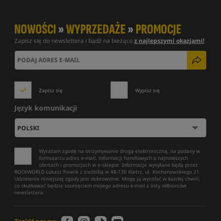
NOWOŚCI
»
WYPRZEDAŻE
»
PROMOCJE
Zapisz się do newslettera i bądź na bieżąco
z najlepszymi okazjami!
Zapisz się
Wypisz się
Język komunikacji
Wyrażam zgodę na otrzymywanie drogą elektroniczną, na podany w
formularzu adres e-mail, informacji handlowych o najnowszych
ofertach i promocjach w e-sklepie. Informacje wysyłane będą przez
ROCKWORLD Łukasz Pawlik z siedzibą w 48-130 Kietrz, ul. Kochanowskiego 21.
Udzielenie niniejszej zgody jest dobrowolne. Mogę ją wycofać w każdej chwili,
co skutkować będzie usunięciem mojego adresu e-mail z listy odbiorców
newslettera.