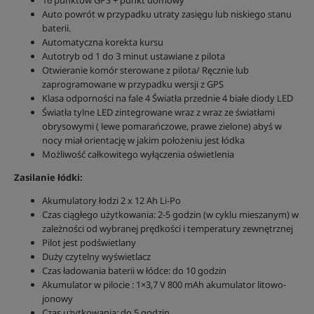
16 punktów GPS + punkt domowy
Auto powrót w przypadku utraty zasięgu lub niskiego stanu
baterii.
Automatyczna korekta kursu
Autotryb od 1 do 3 minut ustawiane z pilota
Otwieranie komór sterowane z pilota/ Ręcznie lub
zaprogramowane w przypadku wersji z GPS
Klasa odporności na fale 4 Światła przednie 4 białe diody LED
Światła tylne LED zintegrowane wraz z wraz ze światłami
obrysowymi ( lewe pomarańczowe, prawe zielone) abyś w
nocy miał orientację w jakim położeniu jest łódka
Możliwość całkowitego wyłączenia oświetlenia
Zasilanie łódki:
Akumulatory łodzi 2 x 12 Ah Li-Po
Czas ciągłego użytkowania: 2-5 godzin (w cyklu mieszanym) w
zależności od wybranej prędkości i temperatury zewnętrznej
Pilot jest podświetlany
Duży czytelny wyświetlacz
Czas ładowania baterii w łódce: do 10 godzin
Akumulator w pilocie : 1×3,7 V 800 mAh akumulator litowo-
jonowy
Czas użytkowania: do 5 godzin