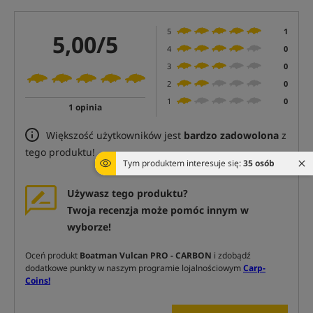
5
1
5,00/5
4
0
3
0
2
0
1
0
1 opinia
Większość użytkowników jest
bardzo zadowolona
z
tego produktu!
Tym produktem interesuje się:
35 osób
Używasz tego produktu?
Twoja recenzja może pomóc innym w
wyborze!
Oceń produkt
Boatman Vulcan PRO - CARBON
i zdobądź
dodatkowe punkty w naszym programie lojalnościowym
Carp-
Coins!