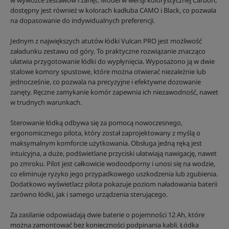
w wywózce zestawów i zanęt. Model w wersji kolorystycznej Carbon,
dostępny jest również w kolorach kadłuba CAMO i Black, co pozwala
na dopasowanie do indywidualnych preferencji.
Jednym z największych atutów łódki Vulcan PRO jest możliwość
załadunku zestawu od góry. To praktyczne rozwiązanie znacząco
ułatwia przygotowanie łódki do wypłynięcia. Wyposażono ją w dwie
stalowe komory spustowe, które można otwierać niezależnie lub
jednocześnie, co pozwala na precyzyjne i efektywne dozowanie
zanęty. Ręczne zamykanie komór zapewnia ich niezawodność, nawet
w trudnych warunkach.
Sterowanie łódką odbywa się za pomocą nowoczesnego,
ergonomicznego pilota, który został zaprojektowany z myślą o
maksymalnym komforcie użytkowania. Obsługa jedną ręką jest
intuicyjna, a duże, podświetlane przyciski ułatwiają nawigację, nawet
po zmroku. Pilot jest całkowicie wodoodporny i unosi się na wodzie,
co eliminuje ryzyko jego przypadkowego uszkodzenia lub zgubienia.
Dodatkowo wyświetlacz pilota pokazuje poziom naładowania baterii
zarówno łódki, jak i samego urządzenia sterującego.
Za zasilanie odpowiadają dwie baterie o pojemności 12 Ah, które
można zamontować bez konieczności podpinania kabli. Łódka