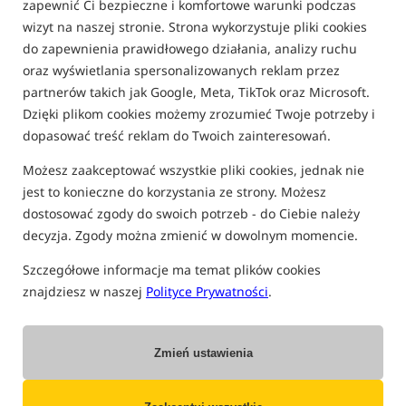
zapewnić Ci bezpieczne i komfortowe warunki podczas
wizyt na naszej stronie. Strona wykorzystuje pliki cookies
Jako konsument masz prawo odstąpić od umowy zawartej na
odległość bez podawania przyczyny.
do zapewnienia prawidłowego działania, analizy ruchu
oraz wyświetlania spersonalizowanych reklam przez
Poniżej znajdziesz wszystko, co musisz wiedzieć.
partnerów takich jak Google, Meta, TikTok oraz Microsoft.
14 dni na zwrot — gwarantowane ustawą
Dzięki plikom cookies możemy zrozumieć Twoje potrzeby i
dopasować treść reklam do Twoich zainteresowań.
________________________________________________________
Możesz zaakceptować wszystkie pliki cookies, jednak nie
1. Termin i warunki odstąpienia
jest to konieczne do korzystania ze strony. Możesz
dostosować zgody do swoich potrzeb - do Ciebie należy
Masz prawo odstąpić od niniejszej umowy w terminie
14 dni bez
decyzja. Zgody można zmienić w dowolnym momencie.
podawania jakiejkolwiek przyczyny. Termin do odstąpienia od
umowy wygasa po upływie 14 dni od dnia, w którym
Szczegółowe informacje ma temat plików cookies
wszedłeś/weszłaś w posiadanie rzeczy lub w którym osoba trzecia
znajdziesz w naszej
Polityce Prywatności
.
inna niż przewoźnik, wskazana przez Ciebie, weszła w posiadanie
rzeczy.
|
Jeżeli nie zostałeś/aś poinformowany/a o prawie odstąpienia
Zmień ustawienia
od umowy zgodnie z obowiązującymi przepisami, termin na
odstąpienie wynosi 12 miesięcy od daty pierwotnego
wygaśnięcia terminu 14-dniowego.