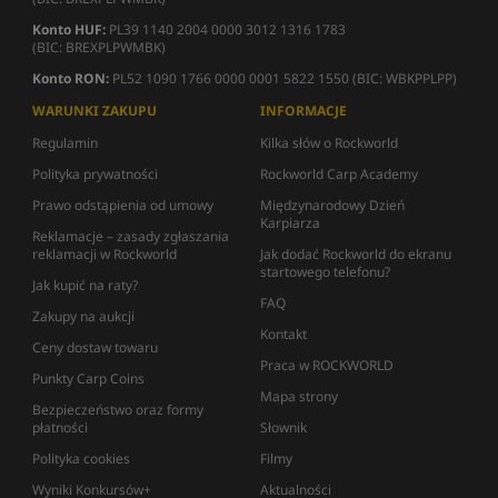
Konto HUF:
PL39 1140 2004 0000 3012 1316 1783
(BIC: BREXPLPWMBK)
Konto RON:
PL52 1090 1766 0000 0001 5822 1550 (BIC: WBKPPLPP)
WARUNKI ZAKUPU
INFORMACJE
Regulamin
Kilka słów o Rockworld
Polityka prywatności
Rockworld Carp Academy
Prawo odstąpienia od umowy
Międzynarodowy Dzień
Karpiarza
Reklamacje – zasady zgłaszania
reklamacji w Rockworld
Jak dodać Rockworld do ekranu
startowego telefonu?
Jak kupić na raty?
FAQ
Zakupy na aukcji
Kontakt
Ceny dostaw towaru
Praca w ROCKWORLD
Punkty Carp Coins
Mapa strony
Bezpieczeństwo oraz formy
płatności
Słownik
Polityka cookies
Filmy
Wyniki Konkursów+
Aktualności