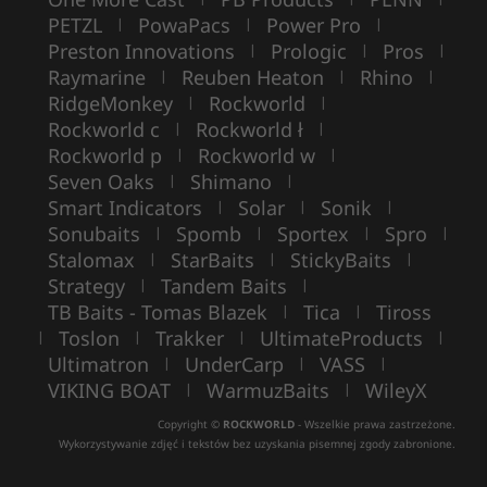
PETZL
PowaPacs
Power Pro
|
|
|
Preston Innovations
Prologic
Pros
|
|
|
Raymarine
Reuben Heaton
Rhino
|
|
|
RidgeMonkey
Rockworld
|
|
Rockworld c
Rockworld ł
|
|
Rockworld p
Rockworld w
|
|
Seven Oaks
Shimano
|
|
Smart Indicators
Solar
Sonik
|
|
|
Sonubaits
Spomb
Sportex
Spro
|
|
|
|
Stalomax
StarBaits
StickyBaits
|
|
|
Strategy
Tandem Baits
|
|
TB Baits - Tomas Blazek
Tica
Tiross
|
|
Toslon
Trakker
UltimateProducts
|
|
|
|
Ultimatron
UnderCarp
VASS
|
|
|
VIKING BOAT
WarmuzBaits
WileyX
|
|
Copyright ©
ROCKWORLD
- Wszelkie prawa zastrzeżone.
Wykorzystywanie zdjęć i tekstów bez uzyskania pisemnej zgody zabronione.