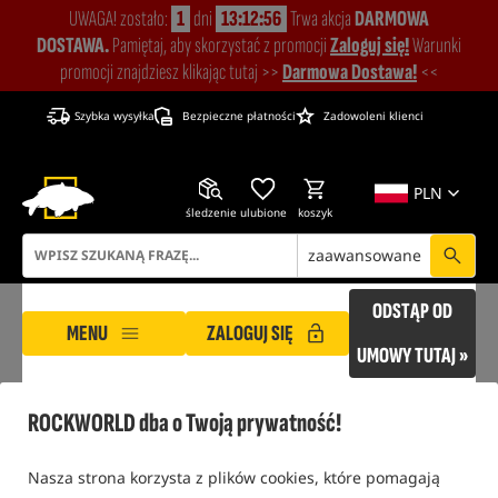
UWAGA! zostało:
1
dni
13:12:55
Trwa akcja
DARMOWA
DOSTAWA.
Pamiętaj, aby skorzystać z promocji
Zaloguj się!
Warunki
promocji znajdziesz klikając tutaj >>
Darmowa Dostawa!
<<
Szybka wysyłka
Bezpieczne płatności
Zadowoleni klienci
PLN
śledzenie
ulubione
koszyk
zaawansowane
ODSTĄP OD
MENU
ZALOGUJ SIĘ
UMOWY TUTAJ »
ROCKWORLD
Warunki zakupów, regulaminy
Prawo odstąpienia od umowy
ROCKWORLD dba o Twoją prywatność!
PRAWO ODSTĄPIENIA OD UMOWY
Nasza strona korzysta z plików cookies, które pomagają