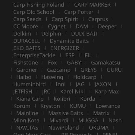
Carp Fishing Poland
CARP MARKER
|
|
Carp Old School
Carp Porter
|
|
Carp Seeds
Carp Spirit
Carprus
|
|
|
CC Moore
Cygnet
DAM
Deeper
|
|
|
|
Delkim
Delphin
DUDI BAIT
|
|
|
DURACELL
Dynamite Baits
|
|
EKO BAITS
ENERGIZER
|
|
EnterpriseTackle
ESP
FIL
|
|
|
Fishstone
Fox
GABY
Gamakatsu
|
|
|
Gardner
Gazcamp
GREYS
GURU
|
|
|
|
Haibo
Haswing
Holdcarp
|
|
|
|
Humminbird
Inni
JAG
JAXON
|
|
|
|
JETFISH
JRC
Karel Nikl
Karp Max
|
|
|
Kiana Carp
Kolibri
Korda
|
|
|
|
Korum
Kryston
KUMU
Lowrance
|
|
|
Mainline
Massive Baits
Matrix
|
|
|
|
Minn Kota
Mivardi
MUGGA
Nash
|
|
|
NAVITAS
NawiPoland
OKUMA
|
|
|
|
One More Cast
PB Products
PENN
|
|
|