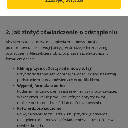
Zaakceptuj wszystkie
W przypadku zamówienia obejmującego wiele rzeczy dostarczanych
osobno, termin liczy się od objęcia w posiadanie ostatniej z rzeczy.
2. Jak złożyć oświadczenie o odstąpieniu
Aby skorzystać z prawa odstąpienia od umowy, musisz
poinformować nas o swojej decyzji w drodze jednoznacznego
oświadczenia. Najszybciej zrobisz to przez nasz elektroniczny
formularz online:
Kliknij przycisk „Odstąp od umowy tutaj"
Przycisk dostępny jest w górnej nawigacji sklepu na każdej
podstronie oraz w zamówieniach w profilu klienta.
Wypełnij formularz online
Podaj numer zamówienia i adres e-mail użyty przy zakupie.
Wskaż produkt lub produkty, których dotyczy zwrot —
możesz odstąpić od całości lub części zamówienia.
Potwierdź oświadczenie
Po wypełnieniu formularza kliknij przycisk „Potwierdź
odstąpienie od umowy". Oświadczenie zostaje złożone w
chwili kliknięcia.