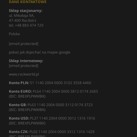
DANE KONTAKTOWE
Sklep stacjonarny:
ul. Mikołaja 9A,
47-400 Racibórz
tel. +48 883 474 729
Polska
[email protected]
pokaż jak dojechać na mapie google
Sklep internetowy:
[email protected]
www.rockworld.pl
Konto PLN:
51 1140 2004 0000 3102 3558 4460
Konto EURO:
PL64 1140 2004 0000 3812 0174 2683
(BIC: BREXPLPWMBK)
Konto GB:
PL63 1140 2004 0000 3112 0174 3723
(BIC: BREXPLPWMBK)
Konto USD:
PL37 1140 2004 0000 3012 1316 1916
(BIC: BREXPLPWMBK)
Konto CZK:
PL02 1140 2004 0000 3312 1316 1429
(BIC: BREXPLPWMBK)