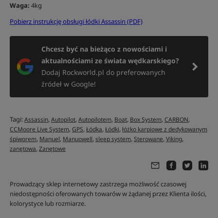
Waga:
4kg
Pobierz instrukcję obsługi łódki Assassin (PDF)
Chcesz być na bieżąco z nowościami i
aktualnościami ze świata wędkarskiego?
Dodaj Rockworld.pl do preferowanych
źródeł w Google!
Tagi:
,
,
,
,
,
,
Assassin
Autopilot
Autopilotem
Boat
Box System
CARBON
,
,
,
,
CCMoore Live System
GPS
Łódka
Łódki
łóżko karpiowe z dedykowanym
,
,
,
,
,
,
śpiworem
Manuel
Manuowell
sleep system
Sterowane
Viking
,
zanętowa
Zanętowe
Prowadzący sklep internetowy zastrzega możliwość czasowej
niedostępności oferowanych towarów w żądanej przez Klienta ilości,
kolorystyce lub rozmiarze.