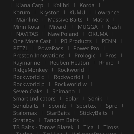
Kiana Carp
Kolibri
Korda
|
|
|
|
Korum
Kryston
KUMU
Lowrance
|
|
|
Mainline
Massive Baits
Matrix
|
|
|
|
Minn Kota
Mivardi
MUGGA
Nash
|
|
|
NAVITAS
NawiPoland
OKUMA
|
|
|
|
One More Cast
PB Products
PENN
|
|
|
PETZL
PowaPacs
Power Pro
|
|
|
Preston Innovations
Prologic
Pros
|
|
|
Raymarine
Reuben Heaton
Rhino
|
|
|
RidgeMonkey
Rockworld
|
|
Rockworld c
Rockworld ł
|
|
Rockworld p
Rockworld w
|
|
Seven Oaks
Shimano
|
|
Smart Indicators
Solar
Sonik
|
|
|
Sonubaits
Spomb
Sportex
Spro
|
|
|
|
Stalomax
StarBaits
StickyBaits
|
|
|
Strategy
Tandem Baits
|
|
TB Baits - Tomas Blazek
Tica
Tiross
|
|
|
|
|
|