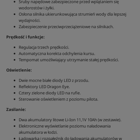
Śruby napędowe zabezpieczone przed wplątaniem się
wodorostów i żyłki.
Osłona silnika ukierunkowująca strumień wody dla lepszej
wydajności.
Zabezpieczenie przeciwprzeciążeniowe na silnikach.
Prędkość i funkcje:
Regulacja trzech prędkości.
Automatyczna korekta odchylenia kursu.
Tempomat umożliwiający utrzymanie stałej prędkości.
Oświetlenie:
Dwie mocne białe diody LED z przodu.
Reflektory LED Dragon Eye.
Cztery zielone diody LED na rufie.
Sterowanie oświetleniem z poziomu pilota.
Zasilanie:
Dwa akumulatory litowe Li-Ion 11,1V 10Ah (w zestawie).
Elektroniczne wyświetlanie poziomu naładowania
akumulatora w łodzi.
Ładowarka i rozgałęźnik do ładowania akumulatorów w