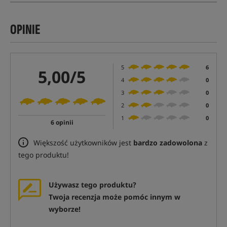
OPINIE
5
6
5,00/5
4
0
3
0
2
0
1
0
6 opinii
Większość użytkowników jest
bardzo zadowolona
z
tego produktu!
Używasz tego produktu?
Twoja recenzja może pomóc innym w
wyborze!