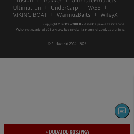
Toslon
Trakker
UltimateProducts
Ultimatron
UnderCarp
VASS
|
|
|
VIKING BOAT
WarmuzBaits
WileyX
|
|
Copyright ©
ROCKWORLD
- Wszelkie prawa zastrzeżone.
Wykorzystywanie zdjęć i tekstów bez uzyskania pisemnej zgody zabronione.
© Rockworld 2004 - 2026
+ DODAJ DO KOSZYKA