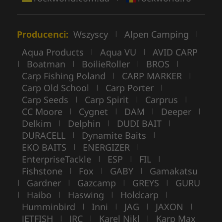
Producenci:
Wszyscy
Alpen Camping
|
|
Aqua Products
Aqua VU
AVID CARP
|
|
Boatman
BoilieRoller
BROS
|
|
|
|
Carp Fishing Poland
CARP MARKER
|
|
Carp Old School
Carp Porter
|
|
Carp Seeds
Carp Spirit
Carprus
|
|
|
CC Moore
Cygnet
DAM
Deeper
|
|
|
|
Delkim
Delphin
DUDI BAIT
|
|
|
DURACELL
Dynamite Baits
|
|
EKO BAITS
ENERGIZER
|
|
EnterpriseTackle
ESP
FIL
|
|
|
Fishstone
Fox
GABY
Gamakatsu
|
|
|
Gardner
Gazcamp
GREYS
GURU
|
|
|
|
Haibo
Haswing
Holdcarp
|
|
|
|
Humminbird
Inni
JAG
JAXON
|
|
|
|
JETFISH
JRC
Karel Nikl
Karp Max
|
|
|