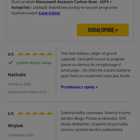
Oceń produkt
Manuowell Assassin Carbon Boat - (GPS +
Autopilot)
i zdobądź dodatkowe punkty w naszym programie
lojalnościowym
Carp-Coins!
DODAJ OPINIĘ »
Très bon bateau. Léger et grand
5/5
capacité. Seul petit soucis la poignée
potwierdzony zakup
passe au dessus du remplissage d
amorçage... On cherche d autre batterie
Nathalie
pour faire un roulement mais pas facile..
14 marca 2026
Przetłumacz opinię »
dodane na rockworld.fr
Świetna łódka zanetowa. Bateria trzyma
5/5
bardzo długo. Prosta w obsłudze. GPS
dziala dokładnie. Używam od początku
Wojtek
sezonu i jestem bardzo zadowolony
2 listopada 2025