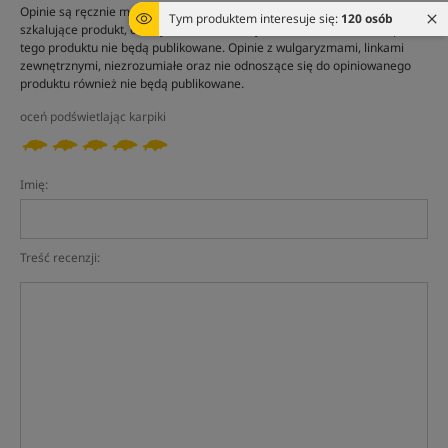
Opinie są ręcznie moderowane przez administratora sklepu. Opinie
Tym produktem interesuje się:
120 osób
szkalujące produkt, od użytkowników którzy nie dokonali u nas zakupu
tego produktu nie będą publikowane. Opinie z wulgaryzmami, linkami
zewnętrznymi, niezrozumiałe oraz nie odnoszące się do opiniowanego
produktu również nie będą publikowane.
oceń podświetlając karpiki
Imię:
Treść recenzji: