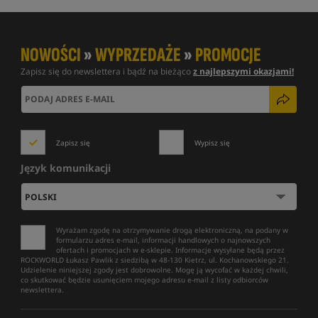
NOWOŚCI
»
WYPRZEDAŻE
»
PROMOCJE
Zapisz się do newslettera i bądź na bieżąco
z najlepszymi okazjami!
Zapisz się
Wypisz się
Język komunikacji
Wyrażam zgodę na otrzymywanie drogą elektroniczną, na podany w
formularzu adres e-mail, informacji handlowych o najnowszych
ofertach i promocjach w e-sklepie. Informacje wysyłane będą przez
ROCKWORLD Łukasz Pawlik z siedzibą w 48-130 Kietrz, ul. Kochanowskiego 21.
Udzielenie niniejszej zgody jest dobrowolne. Mogę ją wycofać w każdej chwili,
co skutkować będzie usunięciem mojego adresu e-mail z listy odbiorców
newslettera.