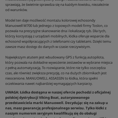
sprawiają, że świetnie sprawdza się na każdym łowisku, niezależnie
od warunków.
Model ten daje możliwość montażu kolorowej echosondy
Manuowell M700 lub jednego z topowych modeli firmy Toslon, co
pozwala na precyzyjne skanowanie dna i lokalizację ryb. Dla tych,
którzy korzystają z urządzeń mobilnych, łódka oferuje wsparcie dla
echosond współpracujących z telefonami czy tabletami. Dzięki temu
zawsze masz dostęp do danych w czasie rzeczywistym.
Największym atutem jest wbudowany GPS z funkcją autopilota,
który pozwala na dokładne wywożenie zestawów w wybrane miejsca
z pełną automatyzacją. To rozwiązanie, które nie tylko oszczędza
czas, ale również zwiększa precyzję, co na dużych zbiornikach jest
nieocenione. MANUOWELL ASSASSIN to łódka, która spełni
oczekiwania nawet najbardziej wymagających karpiarzy.
UWAGA: Łódka dostępna w naszej ofercie pochodzi z oficjalnej
polskiej dystrybucji Viking Boat, autoryzowanego
przedstawiciela marki Manuowell. Decydując się na zakup u
nas, masz gwarancję profesjonalnego serwisu. Tylko łódki z
naszym numerem seryjnym kwalifikują się do obsługi