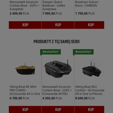
Manuowell Assassin
Deeper Quest
Boatman Vulcan
Carbon Boat - (GPS +
Baitboat - Łódka
Basic- CARBON
Autopilot)
Zanętowa
2 499,99
PLN
7 999,00
PLN
1 799,00
PLN
KUP
KUP
KUP
PRODUKTY Z TEJ SAMEJ SERII
Bestseller!
Bestseller!
Bes
Viking Boat RS Mini
Manuowell Assassin
Viking Boat RS2
Vik
PRO CAMO -
Carbon Boat - (GPS +
Carbon - (Echosonda
Car
(Echosonda All in One
Echosonda M700)
All in One w Pilocie)
All
w Pilocie)
6 199,00
PLN
4 350,00
PLN
8 049,00
PLN
9 1
KUP
KUP
KUP