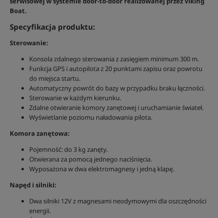
serwisowej w systemie door-to-door realizowanej przez Viking
Boat.
Specyfikacja produktu:
Sterowanie:
Konsola zdalnego sterowania z zasięgiem minimum 300 m.
Funkcja GPS i autopilota z 20 punktami zapisu oraz powrotu
do miejsca startu.
Automatyczny powrót do bazy w przypadku braku łączności.
Sterowanie w każdym kierunku.
Zdalne otwieranie komory zanętowej i uruchamianie świateł.
Wyświetlanie poziomu naładowania pilota.
Komora zanętowa:
Pojemność: do 3 kg zanęty.
Otwierana za pomocą jednego naciśnięcia.
Wyposażona w dwa elektromagnesy i jedną klapę.
Napęd i silniki:
Dwa silniki 12V z magnesami neodymowymi dla oszczędności
energii.