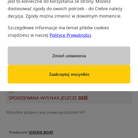
jest to konieczne do korzystania ze strony. Możesz
dostosować zgody do swoich potrzeb - do Ciebie należy
tylko produkty na
"naszym magazynie"
decyzja. Zgody można zmienić w dowolnym momencie.
(część opcji mogła zostać ukryta przez wybrany sposób filtrowania)
Szczegółowe informacje ma temat plików cookies
Opcja
Cena PLN
Ilość
znajdziesz w naszej
Polityce Prywatności
.
2499.99
Podaj ilość:
Standard
MPN: ASSASSIN-AS02
Zmień ustawienia
EAN: 5907195285180
dostępny
: 3
14,54
szt.
Zaakceptuj wszystkie
!!
PRODUKT NIE PODLEGA DODATKOWEMU RABATOWANIU KODAMI I
ZNIŻKAMI
NAJNIŻSZA RATA:
90.68
SPODZIEWANA WYSYŁKA JESZCZE
DZIŚ
Wszystkie podane ceny zawierają podatek VAT
Producent:
VIKING BOAT