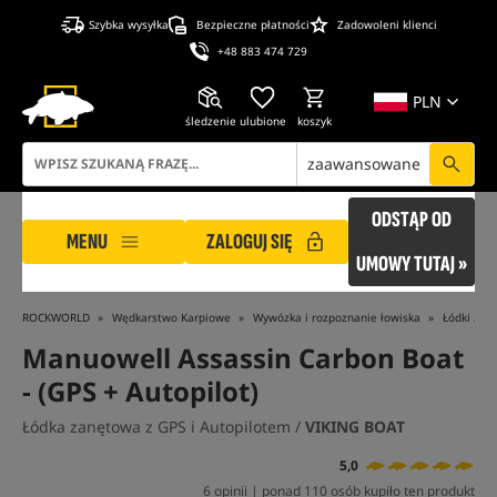
Szybka wysyłka
Bezpieczne płatności
Zadowoleni klienci
+48 883 474 729
PLN
śledzenie
ulubione
koszyk
zaawansowane
ODSTĄP OD
MENU
ZALOGUJ SIĘ
UMOWY TUTAJ »
ROCKWORLD
Wędkarstwo Karpiowe
Wywózka i rozpoznanie łowiska
Łódki zan
Manuowell Assassin Carbon Boat
- (GPS + Autopilot)
Łódka zanętowa z GPS i Autopilotem /
VIKING BOAT
5,0
6 opinii | ponad 110 osób kupiło ten produkt