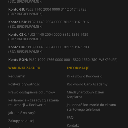
(BIC: BREXPLPWMBK)
Konto GB:
PL63 1140 2004 0000 3112 0174 3723
(BIC: BREXPLPWMBK)
Konto USD:
PL37 1140 2004 0000 3012 1316 1916
(BIC: BREXPLPWMBK)
Konto CZK:
PL02 1140 2004 0000 3312 1316 1429
(BIC: BREXPLPWMBK)
Konto HUF:
PL39 1140 2004 0000 3012 1316 1783
(BIC: BREXPLPWMBK)
Konto RON:
PL52 1090 1766 0000 0001 5822 1550 (BIC: WBKPPLPP)
WARUNKI ZAKUPU
INFORMACJE
Regulamin
Kilka słów o Rockworld
Polityka prywatności
Rockworld Carp Academy
Prawo odstąpienia od umowy
Międzynarodowy Dzień
Karpiarza
Reklamacje – zasady zgłaszania
reklamacji w Rockworld
Jak dodać Rockworld do ekranu
startowego telefonu?
Jak kupić na raty?
FAQ
Zakupy na aukcji
Kontakt