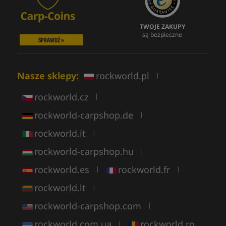
TWOJE ZAKUPY
są bezpieczne
SPRAWDŹ »
Nasze sklepy:
rockworld.pl
|
rockworld.cz
|
rockworld-carpshop.de
|
rockworld.it
|
rockworld-carpshop.hu
|
rockworld.es
rockworld.fr
|
|
rockworld.lt
|
rockworld-carpshop.com
|
rockworld.com.ua
rockworld.ro
|