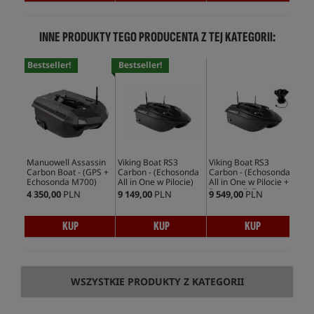
INNE PRODUKTY TEGO PRODUCENTA Z TEJ KATEGORII:
Bestseller!
Bestseller!
Bes
Manuowell Assassin
Viking Boat RS3
Viking Boat RS3
Vik
Carbon Boat - (GPS +
Carbon - (Echosonda
Carbon - (Echosonda
Car
Echosonda M700)
All in One w Pilocie)
All in One w Pilocie +
All
Rozrzutnik Zanęty)
4 350,00
PLN
9 149,00
PLN
9 549,00
PLN
8 0
KUP
KUP
KUP
WSZYSTKIE PRODUKTY Z KATEGORII