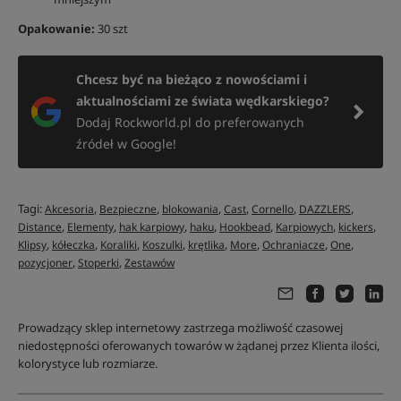
Opakowanie:
30 szt
Chcesz być na bieżąco z nowościami i
aktualnościami ze świata wędkarskiego?
Dodaj Rockworld.pl do preferowanych
źródeł w Google!
Tagi:
,
,
,
,
,
,
Akcesoria
Bezpieczne
blokowania
Cast
Cornello
DAZZLERS
,
,
,
,
,
,
,
Distance
Elementy
hak karpiowy
haku
Hookbead
Karpiowych
kickers
,
,
,
,
,
,
,
,
Klipsy
kółeczka
Koraliki
Koszulki
krętlika
More
Ochraniacze
One
,
,
pozycjoner
Stoperki
Zestawów
Prowadzący sklep internetowy zastrzega możliwość czasowej
niedostępności oferowanych towarów w żądanej przez Klienta ilości,
kolorystyce lub rozmiarze.