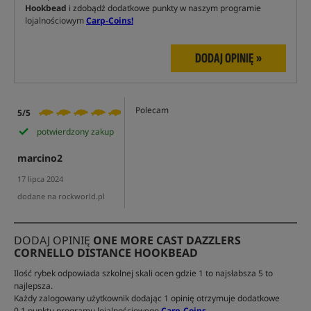
Hookbead
i zdobądź dodatkowe punkty w naszym programie
lojalnościowym
Carp-Coins!
DODAJ OPINIĘ »
Polecam
5/5
potwierdzony zakup
marcino2
17 lipca 2024
dodane na rockworld.pl
DODAJ OPINIĘ
ONE MORE CAST DAZZLERS
CORNELLO DISTANCE HOOKBEAD
Ilość rybek odpowiada szkolnej skali ocen gdzie 1 to najsłabsza 5 to
najlepsza.
Każdy zalogowany użytkownik dodając 1 opinię otrzymuje dodatkowe
0.1 punktu programu lojalnościowego
Carp-Coins
.