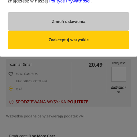
znajdziesz w naszej
Polityce Prywatności
.
Zmień ustawienia
tylko produkty na
"naszym magazynie"
Zaakceptuj wszystkie
(część opcji mogła zostać ukryta przez wybrany sposób filtrowania)
Opcja
Cena PLN
Ilość
20.49
Podaj ilość:
rozmiar Small
MPN: OMCHCYS
EAN: 5060939131980
dostępny
: 2
0,18
szt.
SPODZIEWANA WYSYŁKA
POJUTRZE
Wszystkie podane ceny zawierają podatek VAT
Producent:
One More Cast