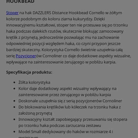
HOOKBEAD
Stoper
na hak DAZZLERS Distance Hookbead Cornello w żółtym
kolorze podobnym do koloru ziarna kukurydzy. Dzięki
innowacyjnemu kształtowi, stoper ten nie przesuwa się po trzonku
haka podczas dalekich rzutów, skutecznie blokując zamocowany
krętlik z przynętą, jednocześnie pozwalając mu na zachowanie
odpowiedniej pozycji względem haka, co czyni przypon jeszcze
bardziej skuteczny. Kolorystyka Cornello świetnie uzupełnia całą
serię
Pozycjoner
ów Cornoliner co daje dodatkowe aspekty wizualne,
wpływające na zainteresowanie żerującego w pobliżu karpia.
Specyfikacja produktu:
Żółta kolorystyka
Kolor daje dodatkowy aspekt wizualny wpływający na
zainteresowanie przez żerującego w pobliżu karpia
Doskonale uzupełnia się z serią pozycjonerów Cornoliner
Do blokowania krętlików lub kółeczek na trzonku haka z
założoną przynętą
Innowacyjny kształt zapobiegający przesuwaniu się stopera
po trzonku haka podczas zarzucania zestawu
Model Small dedykowany do haków w rozmiarze 4 i
mniejszym