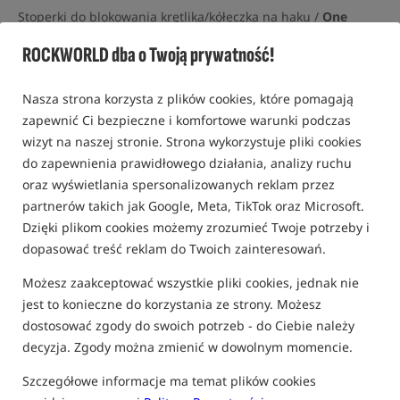
Stoperki do blokowania krętlika/kółeczka na haku /
One
More Cast
ROCKWORLD dba o Twoją prywatność!
5,0
1 opinia | ponad 80 osób kupiło ten produkt
Nasza strona korzysta z plików cookies, które pomagają
zapewnić Ci bezpieczne i komfortowe warunki podczas
wizyt na naszej stronie. Strona wykorzystuje pliki cookies
do zapewnienia prawidłowego działania, analizy ruchu
oraz wyświetlania spersonalizowanych reklam przez
partnerów takich jak Google, Meta, TikTok oraz Microsoft.
Dzięki plikom cookies możemy zrozumieć Twoje potrzeby i
dopasować treść reklam do Twoich zainteresowań.
Możesz zaakceptować wszystkie pliki cookies, jednak nie
jest to konieczne do korzystania ze strony. Możesz
dostosować zgody do swoich potrzeb - do Ciebie należy
decyzja. Zgody można zmienić w dowolnym momencie.
Szczegółowe informacje ma temat plików cookies