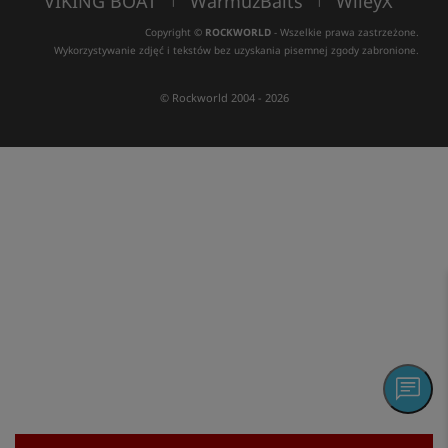
VIKING BOAT
WarmuzBaits
WileyX
Copyright ©
ROCKWORLD
- Wszelkie prawa zastrzeżone.
Wykorzystywanie zdjęć i tekstów bez uzyskania pisemnej zgody zabronione.
© Rockworld 2004 - 2026