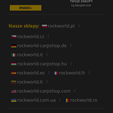
TWOJE ZAKUPY
są bezpieczne
SPRAWDŹ »
Nasze sklepy:
rockworld.pl
|
rockworld.cz
|
rockworld-carpshop.de
|
rockworld.it
|
rockworld-carpshop.hu
|
rockworld.es
rockworld.fr
|
|
rockworld.lt
|
rockworld-carpshop.com
|
rockworld.com.ua
rockworld.ro
|