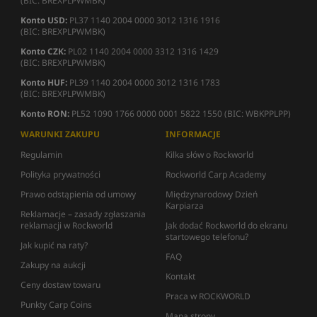
(BIC: BREXPLPWMBK)
Konto USD:
PL37 1140 2004 0000 3012 1316 1916
(BIC: BREXPLPWMBK)
Konto CZK:
PL02 1140 2004 0000 3312 1316 1429
(BIC: BREXPLPWMBK)
Konto HUF:
PL39 1140 2004 0000 3012 1316 1783
(BIC: BREXPLPWMBK)
Konto RON:
PL52 1090 1766 0000 0001 5822 1550 (BIC: WBKPPLPP)
WARUNKI ZAKUPU
INFORMACJE
Regulamin
Kilka słów o Rockworld
Polityka prywatności
Rockworld Carp Academy
Prawo odstąpienia od umowy
Międzynarodowy Dzień
Karpiarza
Reklamacje – zasady zgłaszania
reklamacji w Rockworld
Jak dodać Rockworld do ekranu
startowego telefonu?
Jak kupić na raty?
FAQ
Zakupy na aukcji
Kontakt
Ceny dostaw towaru
Praca w ROCKWORLD
Punkty Carp Coins
Mapa strony