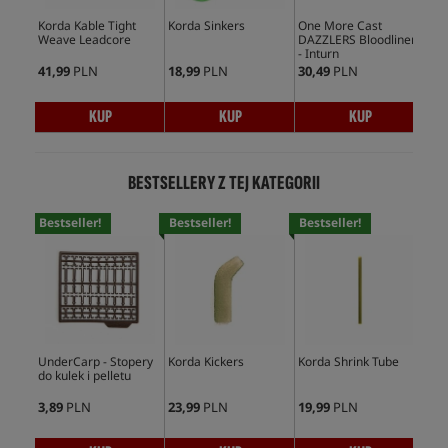
Korda Kable Tight
Korda Sinkers
One More Cast
Sol
Weave Leadcore
DAZZLERS Bloodliners
- Inturn
41,99
PLN
18,99
PLN
30,49
PLN
11,
KUP
KUP
KUP
BESTSELLERY Z TEJ KATEGORII
Bestseller!
Bestseller!
Bestseller!
Bes
UnderCarp - Stopery
Korda Kickers
Korda Shrink Tube
Und
do kulek i pelletu
Min
3,89
PLN
23,99
PLN
19,99
PLN
5,9