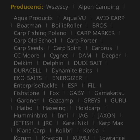
Producenci:
Wszyscy
Alpen Camping
|
|
Aqua Products
Aqua VU
AVID CARP
|
|
Boatman
BoilieRoller
BROS
|
|
|
|
Carp Fishing Poland
CARP MARKER
|
|
Carp Old School
Carp Porter
|
|
Carp Seeds
Carp Spirit
Carprus
|
|
|
CC Moore
Cygnet
DAM
Deeper
|
|
|
|
Delkim
Delphin
DUDI BAIT
|
|
|
DURACELL
Dynamite Baits
|
|
EKO BAITS
ENERGIZER
|
|
EnterpriseTackle
ESP
FIL
|
|
|
Fishstone
Fox
GABY
Gamakatsu
|
|
|
Gardner
Gazcamp
GREYS
GURU
|
|
|
|
Haibo
Haswing
Holdcarp
|
|
|
|
Humminbird
Inni
JAG
JAXON
|
|
|
|
JETFISH
JRC
Karel Nikl
Karp Max
|
|
|
Kiana Carp
Kolibri
Korda
|
|
|
|
Korum
Kryston
KUMU
Lowrance
|
|
|