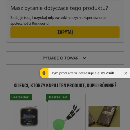
Masz pytanie dotyczące tego produktu?
Zadaj je tutaj i
uzyskaj odpowiedź
naszych ekspertów oraz
społeczności Rockworld!
ZAPYTAJ
PYTANIE O TOWAR
ŚLEDŹ TOWAR
Tym produktem interesuje się:
89 osób
KLIENCI, KTÓRZY KUPILI TEN PRODUKT, KUPILI RÓWNIEŻ
Bestseller!
Bestseller!