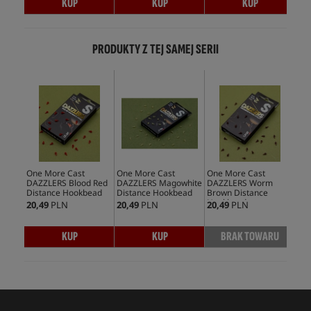
KUP
KUP
KUP
PRODUKTY Z TEJ SAMEJ SERII
One More Cast
One More Cast
One More Cast
One
DAZZLERS Blood Red
DAZZLERS Magowhite
DAZZLERS Worm
DA
Distance Hookbead
Distance Hookbead
Brown Distance
Dis
Hookbead
20,49
PLN
20,49
PLN
20,49
PLN
20,
KUP
KUP
BRAK TOWARU