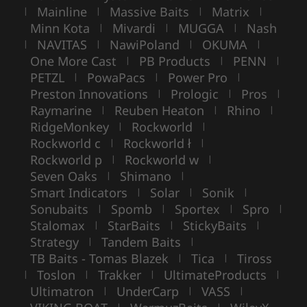
Mainline
Massive Baits
Matrix
|
|
|
|
Minn Kota
Mivardi
MUGGA
Nash
|
|
|
NAVITAS
NawiPoland
OKUMA
|
|
|
|
One More Cast
PB Products
PENN
|
|
|
PETZL
PowaPacs
Power Pro
|
|
|
Preston Innovations
Prologic
Pros
|
|
|
Raymarine
Reuben Heaton
Rhino
|
|
|
RidgeMonkey
Rockworld
|
|
Rockworld c
Rockworld ł
|
|
Rockworld p
Rockworld w
|
|
Seven Oaks
Shimano
|
|
Smart Indicators
Solar
Sonik
|
|
|
Sonubaits
Spomb
Sportex
Spro
|
|
|
|
Stalomax
StarBaits
StickyBaits
|
|
|
Strategy
Tandem Baits
|
|
TB Baits - Tomas Blazek
Tica
Tiross
|
|
Toslon
Trakker
UltimateProducts
|
|
|
|
Ultimatron
UnderCarp
VASS
|
|
|
|
|