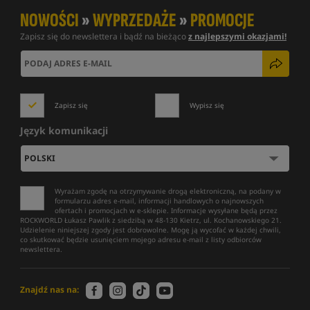
NOWOŚCI
»
WYPRZEDAŻE
»
PROMOCJE
Zapisz się do newslettera i bądź na bieżąco
z najlepszymi okazjami!
Zapisz się
Wypisz się
Język komunikacji
Wyrażam zgodę na otrzymywanie drogą elektroniczną, na podany w
formularzu adres e-mail, informacji handlowych o najnowszych
ofertach i promocjach w e-sklepie. Informacje wysyłane będą przez
ROCKWORLD Łukasz Pawlik z siedzibą w 48-130 Kietrz, ul. Kochanowskiego 21.
Udzielenie niniejszej zgody jest dobrowolne. Mogę ją wycofać w każdej chwili,
co skutkować będzie usunięciem mojego adresu e-mail z listy odbiorców
newslettera.
Znajdź nas na: