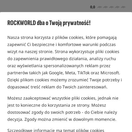
0,0
0 opinii | ponad 30 osób kupiło ten produkt
ROCKWORLD dba o Twoją prywatność!
Promocja
Bestseller!
Nasza strona korzysta z plików cookies, które pomagają
zapewnić Ci bezpieczne i komfortowe warunki podczas
wizyt na naszej stronie. Strona wykorzystuje pliki cookies
do zapewnienia prawidłowego działania, analizy ruchu
oraz wyświetlania spersonalizowanych reklam przez
partnerów takich jak Google, Meta, TikTok oraz Microsoft.
Dzięki plikom cookies możemy zrozumieć Twoje potrzeby i
dopasować treść reklam do Twoich zainteresowań.
Możesz zaakceptować wszystkie pliki cookies, jednak nie
jest to konieczne do korzystania ze strony. Możesz
dostosować zgody do swoich potrzeb - do Ciebie należy
decyzja. Zgody można zmienić w dowolnym momencie.
Szczegółowe informacje ma temat plików cookies