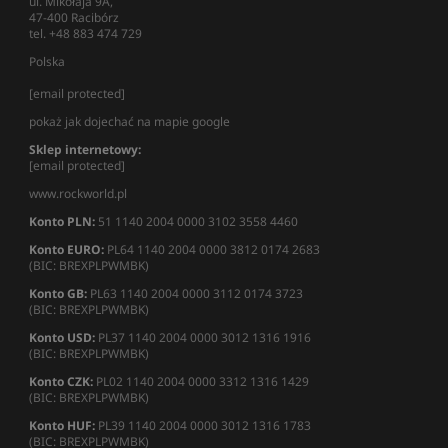
ul. Mikołaja 9A,
47-400 Racibórz
tel. +48 883 474 729
Polska
[email protected]
pokaż jak dojechać na mapie google
Sklep internetowy:
[email protected]
www.rockworld.pl
Konto PLN:
51 1140 2004 0000 3102 3558 4460
Konto EURO:
PL64 1140 2004 0000 3812 0174 2683
(BIC: BREXPLPWMBK)
Konto GB:
PL63 1140 2004 0000 3112 0174 3723
(BIC: BREXPLPWMBK)
Konto USD:
PL37 1140 2004 0000 3012 1316 1916
(BIC: BREXPLPWMBK)
Konto CZK:
PL02 1140 2004 0000 3312 1316 1429
(BIC: BREXPLPWMBK)
Konto HUF:
PL39 1140 2004 0000 3012 1316 1783
(BIC: BREXPLPWMBK)