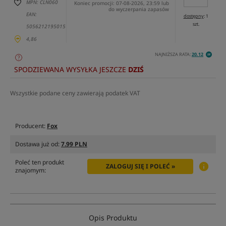
MPN: CLN060
Koniec promocji: 07-08-2026, 23:59 lub
do wyczerpania zapasów
EAN:
dostępny
: 1
szt.
5056212195015
4,86
NAJNIŻSZA RATA:
20.12
SPODZIEWANA WYSYŁKA JESZCZE
DZIŚ
Wszystkie podane ceny zawierają podatek VAT
Producent:
Fox
Dostawa już od:
7.99 PLN
Poleć ten produkt
ZALOGUJ SIĘ I POLEĆ »
znajomym:
Opis Produktu