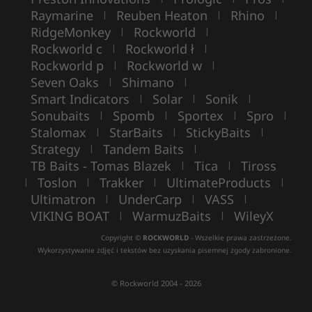
Raymarine
Reuben Heaton
Rhino
|
|
|
RidgeMonkey
Rockworld
|
|
Rockworld c
Rockworld ł
|
|
Rockworld p
Rockworld w
|
|
Seven Oaks
Shimano
|
|
Smart Indicators
Solar
Sonik
|
|
|
Sonubaits
Spomb
Sportex
Spro
|
|
|
|
Stalomax
StarBaits
StickyBaits
|
|
|
Strategy
Tandem Baits
|
|
TB Baits - Tomas Blazek
Tica
Tiross
|
|
Toslon
Trakker
UltimateProducts
|
|
|
|
Ultimatron
UnderCarp
VASS
|
|
|
VIKING BOAT
WarmuzBaits
WileyX
|
|
Copyright ©
ROCKWORLD
- Wszelkie prawa zastrzeżone.
Wykorzystywanie zdjęć i tekstów bez uzyskania pisemnej zgody zabronione.
© Rockworld 2004 - 2026