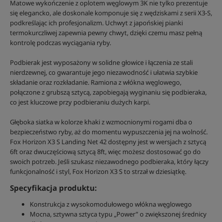
Matowe wykończenie z oplotem węglowym 3K nie tylko prezentuje
się elegancko, ale doskonale komponuje się z wędziskami z serii X3-S,
podkreślając ich profesjonalizm. Uchwyt z japońskiej pianki
termokurczliwej zapewnia pewny chwyt, dzięki czemu masz pełną
kontrolę podczas wyciągania ryby.
Podbierak jest wyposażony w solidne głowice i łączenia ze stali
nierdzewnej, co gwarantuje jego niezawodność i ułatwia szybkie
składanie oraz rozkładanie. Ramiona z włókna węglowego,
połączone z grubszą sztycą, zapobiegają wyginaniu się podbieraka,
co jest kluczowe przy podbieraniu dużych karpi.
Głęboka siatka w kolorze khaki z wzmocnionymi rogami dba o
bezpieczeństwo ryby, aż do momentu wypuszczenia jej na wolność.
Fox Horizon X3 S Landing Net 42 dostępny jest w wersjach z sztycą
6ft oraz dwuczęściową sztycą 8ft, więc możesz dostosować go do
swoich potrzeb. Jeśli szukasz niezawodnego podbieraka, który łączy
funkcjonalność i styl, Fox Horizon X3 S to strzał w dziesiątkę.
Specyfikacja produktu:
Konstrukcja z wysokomodułowego włókna węglowego
Mocna, sztywna sztyca typu „Power” o zwiększonej średnicy