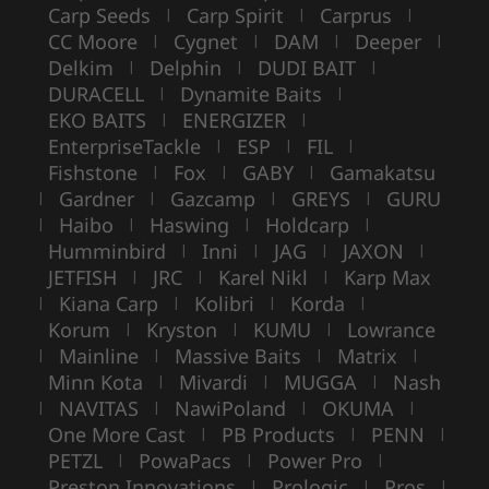
Carp Seeds
Carp Spirit
Carprus
|
|
|
CC Moore
Cygnet
DAM
Deeper
|
|
|
|
Delkim
Delphin
DUDI BAIT
|
|
|
DURACELL
Dynamite Baits
|
|
EKO BAITS
ENERGIZER
|
|
EnterpriseTackle
ESP
FIL
|
|
|
Fishstone
Fox
GABY
Gamakatsu
|
|
|
Gardner
Gazcamp
GREYS
GURU
|
|
|
|
Haibo
Haswing
Holdcarp
|
|
|
|
Humminbird
Inni
JAG
JAXON
|
|
|
|
JETFISH
JRC
Karel Nikl
Karp Max
|
|
|
Kiana Carp
Kolibri
Korda
|
|
|
|
Korum
Kryston
KUMU
Lowrance
|
|
|
Mainline
Massive Baits
Matrix
|
|
|
|
Minn Kota
Mivardi
MUGGA
Nash
|
|
|
NAVITAS
NawiPoland
OKUMA
|
|
|
|
One More Cast
PB Products
PENN
|
|
|
PETZL
PowaPacs
Power Pro
|
|
|
Preston Innovations
Prologic
Pros
|
|
|