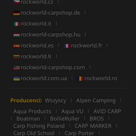
rockworld.cz
|
rockworld-carpshop.de
|
rockworld.it
|
rockworld-carpshop.hu
|
rockworld.es
rockworld.fr
|
|
rockworld.lt
|
rockworld-carpshop.com
|
rockworld.com.ua
rockworld.ro
|
Producenci:
Wszyscy
Alpen Camping
|
|
Aqua Products
Aqua VU
AVID CARP
|
|
Boatman
BoilieRoller
BROS
|
|
|
|
Carp Fishing Poland
CARP MARKER
|
|
Carp Old School
Carp Porter
|
|