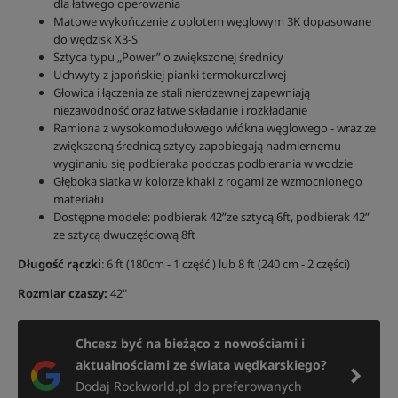
dla łatwego operowania
Matowe wykończenie z oplotem węglowym 3K dopasowane
do wędzisk X3-S
Sztyca typu „Power” o zwiększonej średnicy
Uchwyty z japońskiej pianki termokurczliwej
Głowica i łączenia ze stali nierdzewnej zapewniają
niezawodność oraz łatwe składanie i rozkładanie
Ramiona z wysokomodułowego włókna węglowego - wraz ze
zwiększoną średnicą sztycy zapobiegają nadmiernemu
wyginaniu się podbieraka podczas podbierania w wodzie
Głęboka siatka w kolorze khaki z rogami ze wzmocnionego
materiału
Dostępne modele: podbierak 42”ze sztycą 6ft, podbierak 42”
ze sztycą dwuczęściową 8ft
Długość rączki
: 6 ft (180cm - 1 część ) lub 8 ft (240 cm - 2 części)
Rozmiar czaszy:
42"
Chcesz być na bieżąco z nowościami i
aktualnościami ze świata wędkarskiego?
Dodaj Rockworld.pl do preferowanych