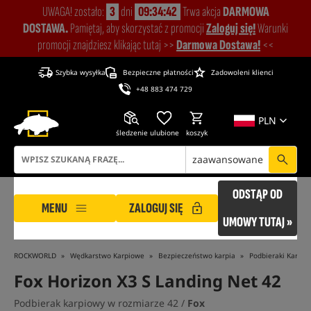
UWAGA! zostało:
3
dni
09:34:42
Trwa akcja
DARMOWA
DOSTAWA.
Pamiętaj, aby skorzystać z promocji
Zaloguj się!
Warunki
promocji znajdziesz klikając tutaj >>
Darmowa Dostawa!
<<
Szybka wysyłka
Bezpieczne płatności
Zadowoleni klienci
+48 883 474 729
PLN
śledzenie
ulubione
koszyk
zaawansowane
ODSTĄP OD
MENU
ZALOGUJ SIĘ
UMOWY TUTAJ »
ROCKWORLD
Wędkarstwo Karpiowe
Bezpieczeństwo karpia
Podbieraki Karpio
Fox Horizon X3 S Landing Net 42
Podbierak karpiowy w rozmiarze 42 /
Fox