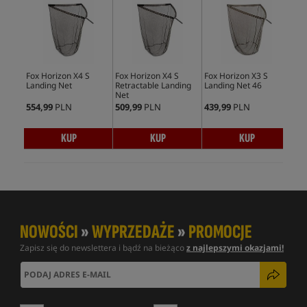
Fox Horizon X4 S
Fox Horizon X4 S
Fox Horizon X3 S
Fox
Landing Net
Retractable Landing
Landing Net 46
Lan
Net
554,99
PLN
509,99
PLN
439,99
PLN
539
KUP
KUP
KUP
NOWOŚCI
»
WYPRZEDAŻE
»
PROMOCJE
Zapisz się do newslettera i bądź na bieżąco
z najlepszymi okazjami!