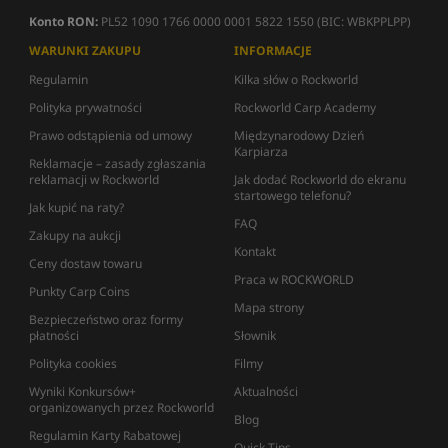
Konto RON:
PL52 1090 1766 0000 0001 5822 1550 (BIC: WBKPPLPP)
WARUNKI ZAKUPU
INFORMACJE
Regulamin
Kilka słów o Rockworld
Polityka prywatności
Rockworld Carp Academy
Prawo odstąpienia od umowy
Międzynarodowy Dzień
Karpiarza
Reklamacje – zasady zgłaszania
reklamacji w Rockworld
Jak dodać Rockworld do ekranu
startowego telefonu?
Jak kupić na raty?
FAQ
Zakupy na aukcji
Kontakt
Ceny dostaw towaru
Praca w ROCKWORLD
Punkty Carp Coins
Mapa strony
Bezpieczeństwo oraz formy
płatności
Słownik
Polityka cookies
Filmy
Wyniki Konkursów+
Aktualności
organizowanych przez Rockworld
Blog
Regulamin Karty Rabatowej
Quick Tips