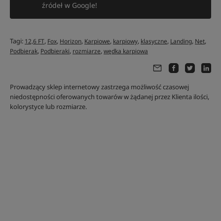
źródeł w Google!
Tagi:
,
,
,
,
,
,
,
,
12,6 FT
Fox
Horizon
Karpiowe
karpiowy
klasyczne
Landing
Net
,
,
,
Podbierak
Podbieraki
rozmiarze
wędka karpiowa
Prowadzący sklep internetowy zastrzega możliwość czasowej
niedostępności oferowanych towarów w żądanej przez Klienta ilości,
kolorystyce lub rozmiarze.