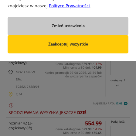
znajdziesz w naszej
Polityce Prywatności
.
Zmień ustawienia
tylko produkty na
"naszym magazynie"
(część opcji mogła zostać ukryta przez wybrany sposób filtrowania)
Zaakceptuj wszystkie
Opcja
Cena PLN
Ilość
469.99
Podaj ilość:
rozmiar 42 (1-
częściowy)
Cena katalogowa
539.99
/
-13%
Min. cena z 30 dni:
404.99
MPN: CLN059
Koniec promocji: 07-08-2026, 23:59 lub
do wyczerpania zapasów
EAN:
dostępny
: 1
szt.
5056212195008
3,54
NAJNIŻSZA RATA:
17.05
SPODZIEWANA WYSYŁKA JESZCZE
DZIŚ
554.99
Podaj ilość:
rozmiar 42 (2-
częściowy 8ft)
Cena katalogowa
629.99
/
-12%
Min. cena z 30 dni:
475.65