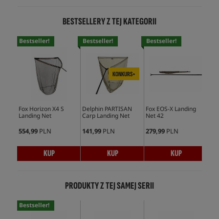
BESTSELLERY Z TEJ KATEGORII
Bestseller!
Bestseller!
Bestseller!
KONKURS+
Fox Horizon X4 S
Delphin PARTISAN
Fox EOS-X Landing
Landing Net
Carp Landing Net
Net 42
554,99
PLN
141,99
PLN
279,99
PLN
KUP
KUP
KUP
PRODUKTY Z TEJ SAMEJ SERII
Bestseller!