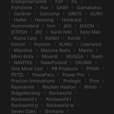
EnterpriseTackle
ESP
FIL
|
|
|
Fishstone
Fox
GABY
Gamakatsu
|
|
|
Gardner
Gazcamp
GREYS
GURU
|
|
|
|
Haibo
Haswing
Holdcarp
|
|
|
|
Humminbird
Inni
JAG
JAXON
|
|
|
|
JETFISH
JRC
Karel Nikl
Karp Max
|
|
|
Kiana Carp
Kolibri
Korda
|
|
|
|
Korum
Kryston
KUMU
Lowrance
|
|
|
Mainline
Massive Baits
Matrix
|
|
|
|
Minn Kota
Mivardi
MUGGA
Nash
|
|
|
NAVITAS
NawiPoland
OKUMA
|
|
|
|
One More Cast
PB Products
PENN
|
|
|
PETZL
PowaPacs
Power Pro
|
|
|
Preston Innovations
Prologic
Pros
|
|
|
Raymarine
Reuben Heaton
Rhino
|
|
|
RidgeMonkey
Rockworld
|
|
Rockworld c
Rockworld ł
|
|
Rockworld p
Rockworld w
|
|
Seven Oaks
Shimano
|
|