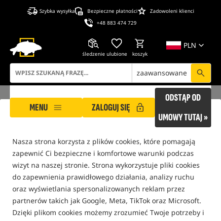
Szybka wysyłka
Bezpieczne płatności
Zadowoleni klienci
+48 883 474 729
PLN
śledzenie
ulubione
koszyk
zaawansowane
ODSTĄP OD
MENU
ZALOGUJ SIĘ
ROCKWORLD dba o Twoją prywatność!
UMOWY TUTAJ »
Nasza strona korzysta z plików cookies, które pomagają
ROCKWORLD
Wędkarstwo Karpiowe
Bezpieczeństwo karpia
Ochrona, ważenie 
zapewnić Ci bezpieczne i komfortowe warunki podczas
tylko produkty na
"naszym magazynie"
wizyt na naszej stronie. Strona wykorzystuje pliki cookies
do zapewnienia prawidłowego działania, analizy ruchu
oraz wyświetlania spersonalizowanych reklam przez
FILTRUJ
partnerów takich jak Google, Meta, TikTok oraz Microsoft.
Dzięki plikom cookies możemy zrozumieć Twoje potrzeby i