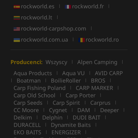
rockworld.es
rockworld.fr
|
|
rockworld.lt
|
rockworld-carpshop.com
|
rockworld.com.ua
rockworld.ro
|
Producenci:
Wszyscy
Alpen Camping
|
|
Aqua Products
Aqua VU
AVID CARP
|
|
Boatman
BoilieRoller
BROS
|
|
|
|
Carp Fishing Poland
CARP MARKER
|
|
Carp Old School
Carp Porter
|
|
Carp Seeds
Carp Spirit
Carprus
|
|
|
CC Moore
Cygnet
DAM
Deeper
|
|
|
|
Delkim
Delphin
DUDI BAIT
|
|
|
DURACELL
Dynamite Baits
|
|
EKO BAITS
ENERGIZER
|
|