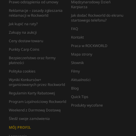
Prawo odstąpienia od umowy
Międzynarodowy Dzień
Karpiarza
Reklamacje – zasady zgłaszania
reklamacji w Rockworld
Jak dodać Rockworld do ekranu
startowego telefonu?
Jak kupić na raty?
FAQ
Zakupy na aukcji
Kontakt
Ceny dostaw towaru
Praca w ROCKWORLD
Punkty Carp Coins
Mapa strony
Bezpieczeństwo oraz formy
płatności
Słownik
Polityka cookies
Filmy
Wyniki Konkursów+
Aktualności
organizowanych przez Rockworld
Blog
Regulamin Karty Rabatowej
Quick Tips
Program Lojalnościowy Rockworld
Produkty wycofane
Weekend z Darmową Dostawą
Śledź swoje zamówienia
MÓJ PROFIL